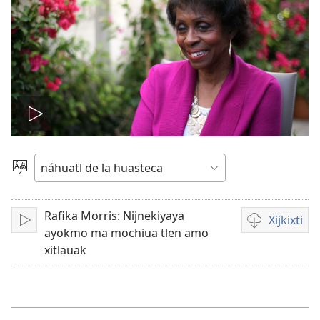
Play
video
Xijtlapejpeni
tlake
tlajtoli
Rafika Morris: Nijnekiyaya
Xijkixti
Ma
Opciones
ayokmo ma mochiua tlen amo
peua
de
xitlauak
descarga
para
videos