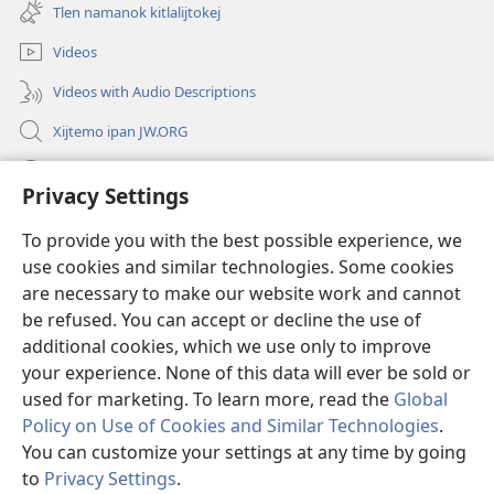
new
Tlen namanok kitlalijtokej
window)
Videos
Videos with Audio Descriptions
Xijtemo ipan JW.ORG
Mitspaleuis
Privacy Settings
Nitemakas tomij
(opens
To provide you with the best possible experience, we
new
use cookies and similar technologies. Some cookies
window)
AMATLAJKUILOLI IPAN INTERNET Watchtower™
are necessary to make our website work and cannot
(opens
be refused. You can accept or decline the use of
new
®
JW Hub
window)
additional cookies, which we use only to improve
(opens
new
your experience. None of this data will ever be sold or
window)
used for marketing. To learn more, read the
Global
Policy on Use of Cookies and Similar Technologies
.
You can customize your settings at any time by going
Copyright
© 2026 Watch Tower Bible and Tract Society of Pennsylvania.
KEJ MONEKI TIJTEKIUIS
|
TLEN SEKINOK AMO UELIS KIITASEJ
|
to
Privacy Settings
.
PRIVACY SETTINGS