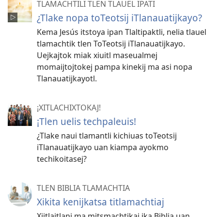
TLAMACHTILI TLEN TLAUEL IPATI
¿Tlake nopa toTeotsij iTlanauatijkayo?
Kema Jesús itstoya ipan Tlaltipaktli, nelia tlauel
tlamachtik tlen ToTeotsij iTlanauatijkayo.
Uejkajtok miak xiuitl maseualmej
momaijtojtokej pampa kinekij ma asi nopa
Tlanauatijkayotl.
¡XITLACHIXTOKAJ!
¡Tlen uelis techpaleuis!
¿Tlake naui tlamantli kichiuas toTeotsij
iTlanauatijkayo uan kiampa ayokmo
techikoitasej?
TLEN BIBLIA TLAMACHTIA
Xikita kenijkatsa titlamachtiaj
Xijtlajtlani ma mitsmachtikaj ika Biblia uan