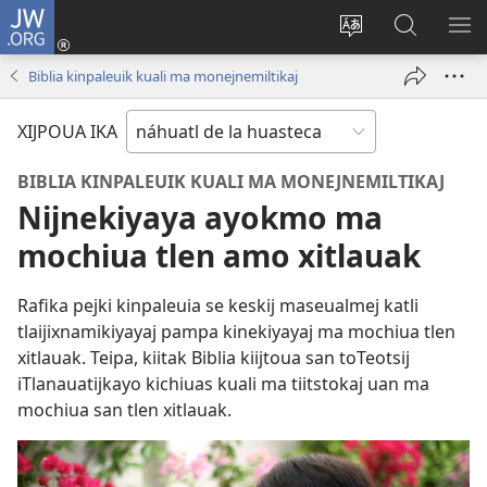
JW.ORG
Xijpeualti
nikaj
Xijpatili
Xijtemo
MA
(opens
ipan
ipan
NE
Biblia kinpaleuik kuali ma monejnemiltikaj
new
tlajtoli
JW.ORG
ME
window)
tlen
XIJPOUA IKA
tijneki
ma
BIBLIA KINPALEUIK KUALI MA MONEJNEMILTIKAJ
nesi
Nijnekiyaya ayokmo ma
mochiua tlen amo xitlauak
Rafika pejki kinpaleuia se keskij maseualmej katli
tlaijixnamikiyayaj pampa kinekiyayaj ma mochiua tlen
xitlauak. Teipa, kiitak Biblia kiijtoua san toTeotsij
iTlanauatijkayo kichiuas kuali ma tiitstokaj uan ma
mochiua san tlen xitlauak.