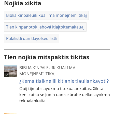
Nojkia xikita
Biblia kinpaleuik kuali ma monejnemiltikaj
Tlen kinpanotok Jehová itlajtoltemakauaj
Pakilistli uan tlayolseuilistli
Tlen nojkia mitspaktis tikitas
BIBLIA KINPALEUIK KUALI MA
MONEJNEMILTIKAJ
¿Kema tlaiknelili kitlanis tlauilankayotl?
Ouij tijmatis ayokmo titekualankaitas. Xikita
kenijkatsa se judío uan se árabe uelkej ayokmo
tekualankaitaj.