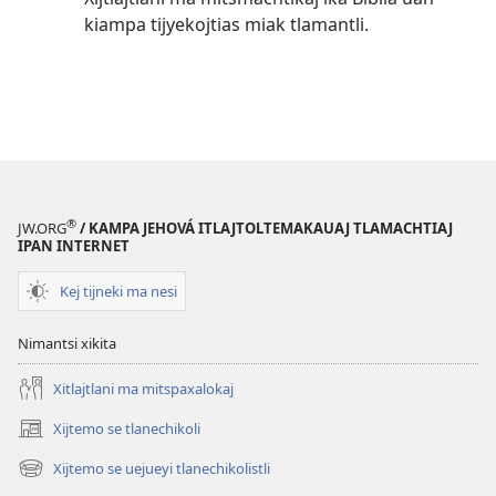
kiampa tijyekojtias miak tlamantli.
®
JW.ORG
/ KAMPA JEHOVÁ ITLAJTOLTEMAKAUAJ TLAMACHTIAJ
IPAN INTERNET
Kej tijneki ma nesi
Nimantsi xikita
Xitlajtlani ma mitspaxalokaj
Xijtemo se tlanechikoli
(opens
new
Xijtemo se uejueyi tlanechikolistli
(opens
window)