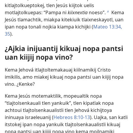
kitlajtolkueptokej, tlen Jesús kiijtok uelis
motlajtolkuepas: “Pampa ni
kiixnextia
noeso”.
Kema
b
Jesús tlamachtik, miakpa kitekiuik tlaixneskayotl, uan
ipan nopa tonali nojkia kiampa kichijki (
Mateo 13:34,
35
).
¿Ajkia inijuantij kikuaj nopa pantsi
uan kiijij nopa vino?
Kema Jehová itlajtoltemakauaj kiilnamikij Cristo
imikilis, amo miakej kikuaj nopa pantsi uan kiijij nopa
vino. ¿Kenke?
Kema Jesús motemaktilik, mopeualtik nopa
“tlajtolsenkauali tlen yankuik”, tlen kipatlak nopa
achtoui tlajtolsenkaualistli tlen Jehová kichijtoya
ininuaya israeleuanij (
Hebreos 8:​10-​13
). Uajka, san katli
itstokej ipan nopa yankuik tlajtolsenkaualistli kikuaj
nopa pantsi uan kiijij nopa vino kema moilnamiki