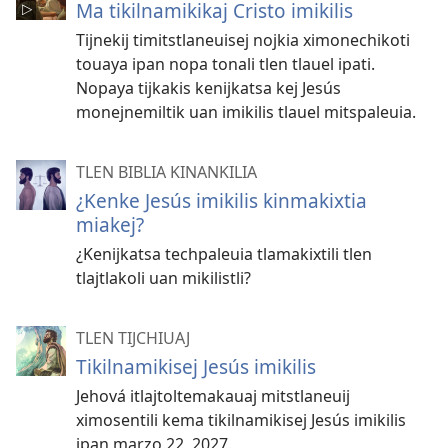
Ma tikilnamikikaj Cristo imikilis
Tijnekij timitstlaneuisej nojkia ximonechikoti
touaya ipan nopa tonali tlen tlauel ipati.
Nopaya tijkakis kenijkatsa kej Jesús
monejnemiltik uan imikilis tlauel mitspaleuia.
TLEN BIBLIA KINANKILIA
¿Kenke Jesús imikilis kinmakixtia
miakej?
¿Kenijkatsa techpaleuia tlamakixtili tlen
tlajtlakoli uan mikilistli?
TLEN TIJCHIUAJ
Tikilnamikisej Jesús imikilis
Jehová itlajtoltemakauaj mitstlaneuij
ximosentili kema tikilnamikisej Jesús imikilis
ipan marzo 22, 2027.