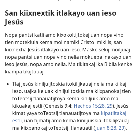
San kiixnextik itlakayo uan ieso
Jesús
Nopa pantsi katli amo kixokoltijtokej uan nopa vino
tlen motekiuia kema moilnamiki Cristo imikilis, san
kiixnextia Jesús itlakayo uan ieso. Maske sekij moiljuiaj
nopa pantsi uan nopa vino nelia mokuepa inakayo uan
ieso Jesús, nopa amo nelia. Ma tikitakaj ika Biblia kenke
kiampa tikijtouaj.
Tlaj Jesús kiniljuijtoskia itokilijkauaj nelia ma kiikaj
ieso, uajka kejuak kiniljuijtoskia ma kiixpanokaj tlen
toTeotsij tlanauatijtoya kema kiniljuik amo ma
kikuakaj estli (
Génesis 9:4;
Hechos 15:28, 29
). Jesús
kimatiyaya toTeotsij tlanauatijtoya ma
kipatiitakaj
estli
, uan tijmatij amo kema kiniljuiskia itokilijkauaj
ma kiixpanokaj toTeotsij itlanauatil (
Juan 8:​28, 29
).