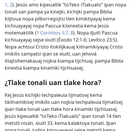
1, 2
). Jesús amo kipeualtik “toTeko iTlakualis” ipan nopa
tonali san pampa ya kinejki, kichijki pampa Biblia
kiijtoua nopa pilborregojtsi tlen kimiktiyayaj kema
kichiuayayaj nopa Pascua kiixnextia kema Jesús
motemaktilik (
1 Corintios 5:​7, 8
). Nopa iljuitl Pascua
kichiuayayaj sejse xiuitl (
Éxodo 12:​1-6;
Levítico 23:5
).
Nopa achtoui Cristo itokilijkauaj kiilnamikiyayaj Cristo
imikilis sampatsi ipan se xiuitl, uan Jehová
itlajtoltemakauaj nojkia kiampa tijchiuaj, pampa Biblia
kinextia kiampa kinamiki tijchiuasej.
¿Tlake tonali uan tlake hora?
Kej Jesús kichijki techpaleuia tijmatisej kema
tikilnamikisej imikilis uan nojkia techpaleuia tijmatisej
ipan tlake tonali uan tlake hora kinamiki tijchiuasej.
Jesús kipeualtik “toTeko iTlakualis” ipan tonali 14 tlen
metstli nisán, xiuitl 33, kema kalaktoya tonati. Ipan
nopa tonali, judíos kipouayayaj sejse metstli kema