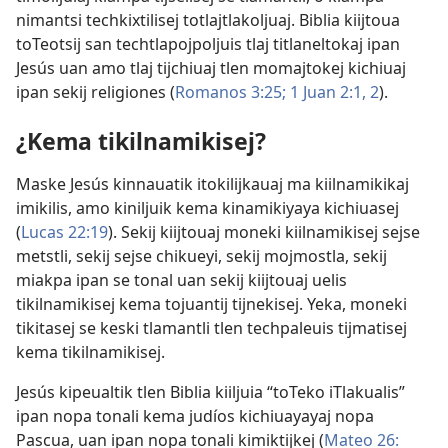
nimantsi techkixtilisej totlajtlakoljuaj. Biblia kiijtoua
toTeotsij san techtlapojpoljuis tlaj titlaneltokaj ipan
Jesús uan amo tlaj tijchiuaj tlen momajtokej kichiuaj
ipan sekij religiones (
Romanos 3:​25;
1 Juan 2:​1, 2
).
¿Kema tikilnamikisej?
Maske Jesús kinnauatik itokilijkauaj ma kiilnamikikaj
imikilis, amo kiniljuik kema kinamikiyaya kichiuasej
(
Lucas 22:19
). Sekij kiijtouaj moneki kiilnamikisej sejse
metstli, sekij sejse chikueyi, sekij mojmostla, sekij
miakpa ipan se tonal uan sekij kiijtouaj uelis
tikilnamikisej kema tojuantij tijnekisej. Yeka, moneki
tikitasej se keski tlamantli tlen techpaleuis tijmatisej
kema tikilnamikisej.
Jesús kipeualtik tlen Biblia kiiljuia “toTeko iTlakualis”
ipan nopa tonali kema judíos kichiuayayaj nopa
Pascua, uan ipan nopa tonali kimiktijkej (
Mateo 26:​