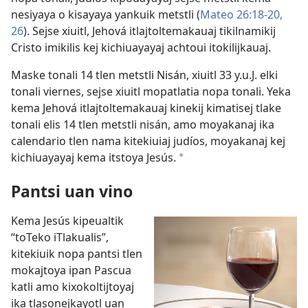
nesiyaya o kisayaya yankuik metstli (
Mateo 26:18-​20,
26
). Sejse xiuitl, Jehová itlajtoltemakauaj tikilnamikij
Cristo imikilis kej kichiuayayaj achtoui itokilijkauaj.
Maske tonali 14 tlen metstli Nisán, xiuitl 33 y.u.J. elki
tonali viernes, sejse xiuitl mopatlatia nopa tonali. Yeka
kema Jehová itlajtoltemakauaj kinekij kimatisej tlake
tonali elis 14 tlen metstli nisán, amo moyakanaj ika
calendario tlen nama kitekiuiaj judíos, moyakanaj kej
kichiuayayaj kema itstoya Jesús.
a
Pantsi uan vino
Kema Jesús kipeualtik
“toTeko iTlakualis”,
kitekiuik nopa pantsi tlen
mokajtoya ipan Pascua
katli amo kixokoltijtoyaj
ika tlasonejkayotl uan