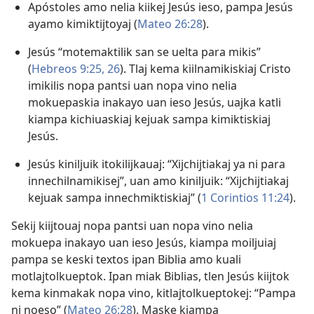
Apóstoles amo nelia kiikej Jesús ieso, pampa Jesús
ayamo kimiktijtoyaj (
Mateo 26:28
).
Jesús “motemaktilik san se uelta para mikis”
(
Hebreos 9:​25, 26
). Tlaj kema kiilnamikiskiaj Cristo
imikilis nopa pantsi uan nopa vino nelia
mokuepaskia inakayo uan ieso Jesús, uajka katli
kiampa kichiuaskiaj kejuak sampa kimiktiskiaj
Jesús.
Jesús kiniljuik itokilijkauaj: “Xijchijtiakaj ya ni para
innechilnamikisej”, uan amo kiniljuik: “Xijchijtiakaj
kejuak sampa innechmiktiskiaj” (
1 Corintios 11:24
).
Sekij kiijtouaj nopa pantsi uan nopa vino nelia
mokuepa inakayo uan ieso Jesús, kiampa moiljuiaj
pampa se keski textos ipan Biblia amo kuali
motlajtolkueptok. Ipan miak Biblias, tlen Jesús kiijtok
kema kinmakak nopa vino, kitlajtolkueptokej: “Pampa
ni noeso” (
Mateo 26:28
). Maske kiampa