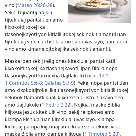
vino (
Mateo 26:26-​28
).
Yeka, tojuantij nojkia
tijtekiuiaj pantsi tlen amo
kixokoltijtokej ika
tlasonejkayotl yon kitlalilijtokej sekinok tlamantli uan
tijtekiuiaj vino chichiltik, amo san uvas iayo, uan nopa
vino amo kimanelojtokej ika sekinok tlamantli.
Maske ipan sekij religiones kitekiuiaj pantsi katli
kixokoltijtokej ika tlasonejkayotl, ipan Biblia nopa
tlasonejkayotl kiixnextia tlajtlakoli (
Lucas 12:1;
1 Corintios 5:​6-8;
Gálatas 5:​7-9
). Yeka, nopa pantsi tlen
amo kixokoltijtokej ika tlasonejkayotl yon kitlalilijtokej
sekinok tlamantli kuali kiixnextia Cristo itlakayo tlen
amo tlajtlakole (
1 Pedro 2:​22
). Nojkia, maske Biblia
kiijtoua Jesús kitekiuik vino, sekij religiones amo
kiampa kichiuaj uan kitekiuiaj uvas iayo. Kiampa
kichiuaj pampa kiijtouaj amo kuali se kitekiuis vino,
maske Biblia amo kiampa kiijtoua (
1 Timoteo 5:​23
).