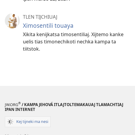
TLEN TIJCHIUAJ
Ximosentili touaya
Xikita kenijkatsa timosentiliaj. Xijtemo kanke
uelis tias timonechikoti nechka kampa ta
tiitstok.
®
JW.ORG
/ KAMPA JEHOVÁ ITLAJTOLTEMAKAUAJ TLAMACHTIAJ
IPAN INTERNET
Kej tijneki ma nesi