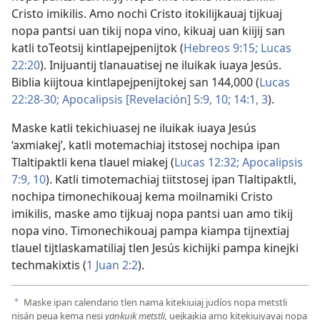
Cristo imikilis. Amo nochi Cristo itokilijkauaj tijkuaj
nopa pantsi uan tikij nopa vino, kikuaj uan kiijij san
katli toTeotsij kintlapejpenijtok (
Hebreos 9:​15;
Lucas
22:20
). Inijuantij tlanauatisej ne iluikak iuaya Jesús.
Biblia kiijtoua kintlapejpenijtokej san 144,000 (
Lucas
22:28-​30;
Apocalipsis [Revelación] 5:​9, 10;
14:​1,
3
).
Maske katli tekichiuasej ne iluikak iuaya Jesús
‘axmiakej’, katli motemachiaj itstosej nochipa ipan
Tlaltipaktli kena tlauel miakej (
Lucas 12:32;
Apocalipsis
7:​9, 10
). Katli timotemachiaj tiitstosej ipan Tlaltipaktli,
nochipa timonechikouaj kema moilnamiki Cristo
imikilis, maske amo tijkuaj nopa pantsi uan amo tikij
nopa vino. Timonechikouaj pampa kiampa tijnextiaj
tlauel tijtlaskamatiliaj tlen Jesús kichijki pampa kinejki
techmakixtis (
1 Juan 2:2
).
Maske ipan calendario tlen nama kitekiuiaj judíos nopa metstli
a
nisán peua kema nesi
yankuik metstli,
uejkajkia amo kitekiuiyayaj nopa