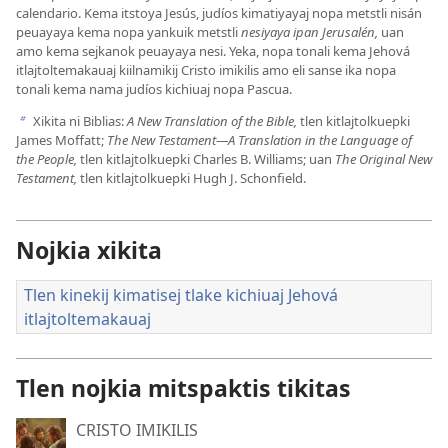
calendario. Kema itstoya Jesús, judíos kimatiyayaj nopa metstli nisán
peuayaya kema nopa yankuik metstli
nesiyaya ipan Jerusalén,
uan
amo kema sejkanok peuayaya nesi. Yeka, nopa tonali kema Jehová
itlajtoltemakauaj kiilnamikij Cristo imikilis amo eli sanse ika nopa
tonali kema nama judíos kichiuaj nopa Pascua.
Xikita ni Biblias:
A New Translation of the Bible,
tlen kitlajtolkuepki
b
James Moffatt;
The New Testament​—A Translation in the Language of
the People,
tlen kitlajtolkuepki Charles B. Williams; uan
The Original New
Testament,
tlen kitlajtolkuepki Hugh J. Schonfield.
Nojkia xikita
Tlen kinekij kimatisej tlake kichiuaj Jehová
itlajtoltemakauaj
Tlen nojkia mitspaktis tikitas
CRISTO IMIKILIS