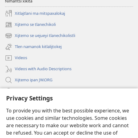
Nimantsi xikita
Xitlajtlani ma mitspaxalokaj
Xijtemo se tlanechikoli
(opens
new
Xijtemo se uejueyi tlanechikolistli
(opens
window)
new
Tlen namanok kitlalijtokej
window)
Videos
Videos with Audio Descriptions
Xijtemo ipan JW.ORG
Mitspaleuis
Privacy Settings
Nitemakas tomij
(opens
To provide you with the best possible experience, we
new
use cookies and similar technologies. Some cookies
window)
AMATLAJKUILOLI IPAN INTERNET Watchtower™
are necessary to make our website work and cannot
(opens
be refused. You can accept or decline the use of
new
®
JW Hub