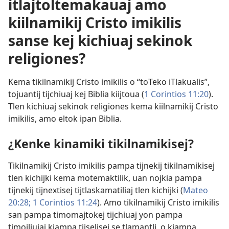
itlajtoltemakauaj amo
kiilnamikij Cristo imikilis
sanse kej kichiuaj sekinok
religiones?
Kema tikilnamikij Cristo imikilis o “toTeko iTlakualis”,
tojuantij tijchiuaj kej Biblia kiijtoua (
1 Corintios 11:20
).
Tlen kichiuaj sekinok religiones kema kiilnamikij Cristo
imikilis, amo eltok ipan Biblia.
¿Kenke kinamiki tikilnamikisej?
Tikilnamikij Cristo imikilis pampa tijnekij tikilnamikisej
tlen kichijki kema motemaktilik, uan nojkia pampa
tijnekij tijnextisej tijtlaskamatiliaj tlen kichijki (
Mateo
20:28;
1 Corintios 11:24
). Amo tikilnamikij Cristo imikilis
san pampa timomajtokej tijchiuaj yon pampa
timoiljuiaj kiampa tijselisej se tlamantli, o kiampa