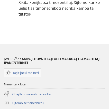
Xikita kenijkatsa timosentiliaj. Xijtemo kanke
uelis tias timonechikoti nechka kampa ta
tiitstok.
®
JW.ORG
/ KAMPA JEHOVÁ ITLAJTOLTEMAKAUAJ TLAMACHTIAJ
IPAN INTERNET
Kej tijneki ma nesi
Nimantsi xikita
Xitlajtlani ma mitspaxalokaj
Xijtemo se tlanechikoli
(opens