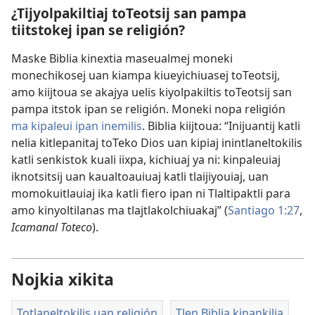
¿Tijyolpakiltiaj toTeotsij san pampa
tiitstokej ipan se religión?
Maske Biblia kinextia maseualmej moneki
monechikosej uan kiampa kiueyichiuasej toTeotsij,
amo kiijtoua se akajya uelis kiyolpakiltis toTeotsij san
pampa itstok ipan se religión. Moneki nopa religión
ma kipaleui ipan inemilis
. Biblia kiijtoua: “Inijuantij katli
nelia kitlepanitaj toTeko Dios uan kipiaj inintlaneltokilis
katli senkistok kuali iixpa, kichiuaj ya ni: kinpaleuiaj
iknotsitsij uan kaualtoauiuaj katli tlaijiyouiaj, uan
momokuitlauiaj ika katli fiero ipan ni Tlaltipaktli para
amo kinyoltilanas ma tlajtlakolchiuakaj” (
Santiago 1:27
,
Icamanal Toteco
).
Nojkia xikita
Totlaneltokilis uan religión
Tlen Biblia kinankilia