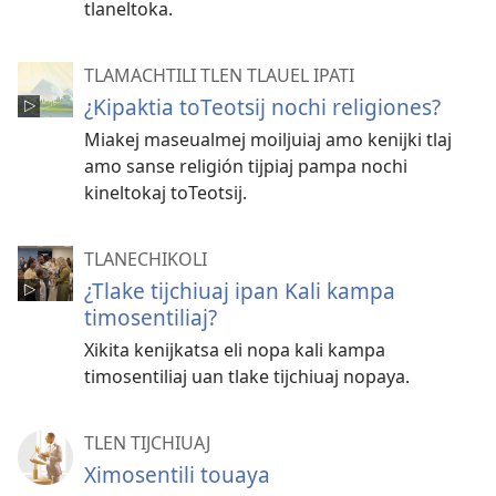
tlaneltoka.
TLAMACHTILI TLEN TLAUEL IPATI
¿Kipaktia toTeotsij nochi religiones?
Miakej maseualmej moiljuiaj amo kenijki tlaj
amo sanse religión tijpiaj pampa nochi
kineltokaj toTeotsij.
TLANECHIKOLI
¿Tlake tijchiuaj ipan Kali kampa
timosentiliaj?
Xikita kenijkatsa eli nopa kali kampa
timosentiliaj uan tlake tijchiuaj nopaya.
TLEN TIJCHIUAJ
Ximosentili touaya