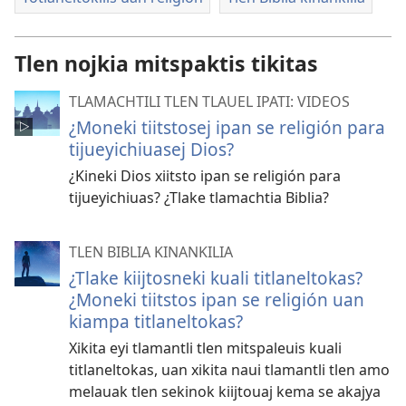
Tlen nojkia mitspaktis tikitas
TLAMACHTILI TLEN TLAUEL IPATI: VIDEOS
¿Moneki tiitstosej ipan se religión para
tijueyichiuasej Dios?
¿Kineki Dios xiitsto ipan se religión para
tijueyichiuas? ¿Tlake tlamachtia Biblia?
TLEN BIBLIA KINANKILIA
¿Tlake kiijtosneki kuali titlaneltokas?
¿Moneki tiitstos ipan se religión uan
kiampa titlaneltokas?
Xikita eyi tlamantli tlen mitspaleuis kuali
titlaneltokas, uan xikita naui tlamantli tlen amo
melauak tlen sekinok kiijtouaj kema se akajya