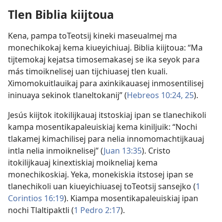
Tlen Biblia kiijtoua
Kena, pampa toTeotsij kineki maseualmej ma
monechikokaj kema kiueyichiuaj. Biblia kiijtoua: “Ma
tijtemokaj kejatsa timosemakasej se ika seyok para
más timoiknelisej uan tijchiuasej tlen kuali.
Ximomokuitlauikaj para axinkikauasej inmosentilisej
ininuaya sekinok tlaneltokanij” (
Hebreos 10:24, 25
).
Jesús kiijtok itokilijkauaj itstoskiaj ipan se tlanechikoli
kampa mosentikapaleuiskiaj kema kiniljuik: “Nochi
tlakamej kimachilisej para nelia innomomachtijkauaj
intla nelia inmoiknelisej” (
Juan 13:35
). Cristo
itokilijkauaj kinextiskiaj moikneliaj kema
monechikoskiaj. Yeka, monekiskia itstosej ipan se
tlanechikoli uan kiueyichiuasej toTeotsij sansejko (
1
Corintios 16:19
). Kiampa mosentikapaleuiskiaj ipan
nochi Tlaltipaktli (
1 Pedro 2:17
).