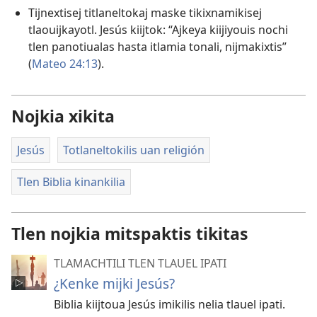
Tijnextisej titlaneltokaj maske tikixnamikisej
tlaouijkayotl. Jesús kiijtok: “Ajkeya kiijiyouis nochi
tlen panotiualas hasta itlamia tonali, nijmakixtis”
(
Mateo 24:13
).
Nojkia xikita
Jesús
Totlaneltokilis uan religión
Tlen Biblia kinankilia
Tlen nojkia mitspaktis tikitas
TLAMACHTILI TLEN TLAUEL IPATI
¿Kenke mijki Jesús?
Biblia kiijtoua Jesús imikilis nelia tlauel ipati.