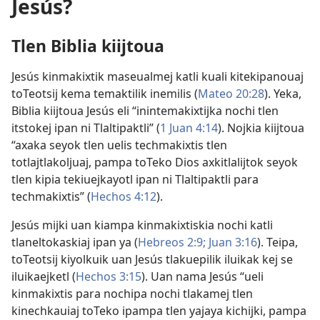
Jesús?
Tlen Biblia kiijtoua
Jesús kinmakixtik maseualmej katli kuali kitekipanouaj
toTeotsij kema temaktilik inemilis (
Mateo 20:28
). Yeka,
Biblia kiijtoua Jesús eli “inintemakixtijka nochi tlen
itstokej ipan ni Tlaltipaktli” (
1 Juan 4:14
). Nojkia kiijtoua
“axaka seyok
tlen uelis techmakixtis
tlen
totlajtlakoljuaj, pampa toTeko Dios axkitlalijtok seyok
tlen kipia tekiuejkayotl ipan ni Tlaltipaktli para
techmakixtis” (
Hechos 4:12
).
Jesús mijki uan kiampa kinmakixtiskia nochi katli
tlaneltokaskiaj ipan ya (
Hebreos 2:9;
Juan 3:16
). Teipa,
toTeotsij kiyolkuik uan Jesús tlakuepilik iluikak kej se
iluikaejketl (
Hechos 3:15
). Uan nama Jesús “ueli
kinmakixtis para nochipa nochi tlakamej tlen
kinechkauiaj toTeko ipampa tlen yajaya kichijki, pampa