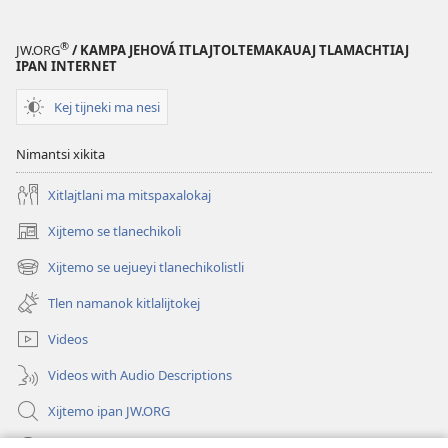
®
JW.ORG
/ KAMPA JEHOVÁ ITLAJTOLTEMAKAUAJ TLAMACHTIAJ
IPAN INTERNET
Kej tijneki ma nesi
Nimantsi xikita
Xitlajtlani ma mitspaxalokaj
Xijtemo se tlanechikoli
(opens
new
Xijtemo se uejueyi tlanechikolistli
(opens
window)
new
Tlen namanok kitlalijtokej
window)
Videos
Videos with Audio Descriptions
Xijtemo ipan JW.ORG
Mitspaleuis