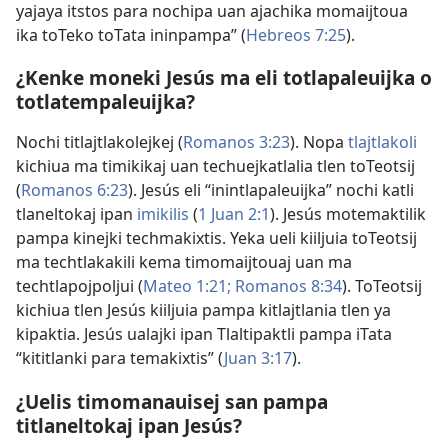
yajaya itstos para nochipa uan ajachika momaijtoua
ika toTeko toTata ininpampa” (
Hebreos 7:25
).
¿Kenke moneki Jesús ma eli totlapaleuijka o
totlatempaleuijka?
Nochi titlajtlakolejkej (
Romanos 3:23
). Nopa
tlajtlakoli
kichiua ma timikikaj uan techuejkatlalia tlen toTeotsij
(
Romanos 6:23
). Jesús eli “inintlapaleuijka” nochi katli
tlaneltokaj ipan
imikilis
(
1 Juan 2:1
). Jesús motemaktilik
pampa kinejki techmakixtis. Yeka ueli kiiljuia toTeotsij
ma techtlakakili kema timomaijtouaj uan ma
techtlapojpoljui (
Mateo 1:21;
Romanos 8:34
). ToTeotsij
kichiua tlen Jesús kiiljuia pampa kitlajtlania tlen ya
kipaktia. Jesús ualajki ipan Tlaltipaktli pampa iTata
“kititlanki para temakixtis” (
Juan 3:17
).
¿Uelis timomanauisej san pampa
titlaneltokaj ipan Jesús?