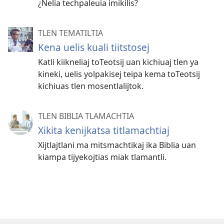
¿Nelia techpaleuia imikilis?
TLEN TEMATILTIA
Kena uelis kuali tiitstosej
Katli kiikneliaj toTeotsij uan kichiuaj tlen ya
kineki, uelis yolpakisej teipa kema toTeotsij
kichiuas tlen mosentlalijtok.
TLEN BIBLIA TLAMACHTIA
Xikita kenijkatsa titlamachtiaj
Xijtlajtlani ma mitsmachtikaj ika Biblia uan
kiampa tijyekojtias miak tlamantli.