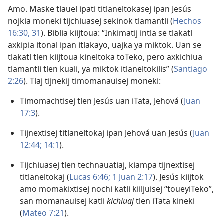
Amo. Maske tlauel ipati titlaneltokasej ipan Jesús
nojkia moneki tijchiuasej sekinok tlamantli (
Hechos
16:30, 31
). Biblia kiijtoua: “Inkimatij intla se tlakatl
axkipia itonal ipan itlakayo, uajka ya miktok. Uan se
tlakatl tlen kiijtoua kineltoka toTeko, pero axkichiua
tlamantli tlen kuali, ya miktok itlaneltokilis” (
Santiago
2:26
). Tlaj tijnekij timomanauisej moneki:
Timomachtisej tlen Jesús uan iTata, Jehová (
Juan
17:3
).
Tijnextisej titlaneltokaj ipan Jehová uan Jesús (
Juan
12:44;
14:1
).
Tijchiuasej tlen technauatiaj, kiampa tijnextisej
titlaneltokaj (
Lucas 6:46;
1 Juan 2:17
). Jesús kiijtok
amo momakixtisej nochi katli kiiljuisej “toueyiTeko”,
san momanauisej katli
kichiuaj
tlen iTata kineki
(
Mateo 7:21
).