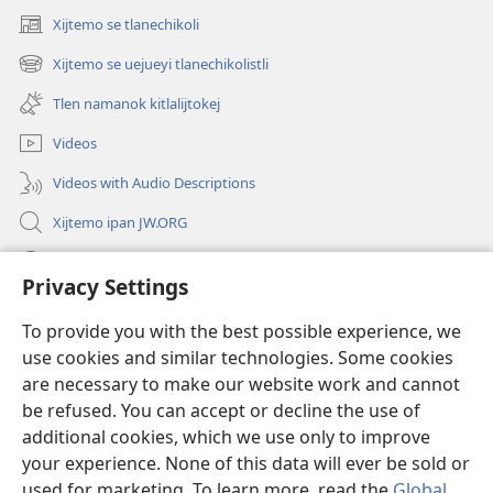
Xijtemo se tlanechikoli
(opens
new
Xijtemo se uejueyi tlanechikolistli
(opens
window)
new
Tlen namanok kitlalijtokej
window)
Videos
Videos with Audio Descriptions
Xijtemo ipan JW.ORG
Mitspaleuis
Privacy Settings
Nitemakas tomij
(opens
To provide you with the best possible experience, we
new
use cookies and similar technologies. Some cookies
window)
AMATLAJKUILOLI IPAN INTERNET Watchtower™
are necessary to make our website work and cannot
(opens
be refused. You can accept or decline the use of
new
®
JW Hub
window)
additional cookies, which we use only to improve
(opens
new
your experience. None of this data will ever be sold or
window)
used for marketing. To learn more, read the
Global