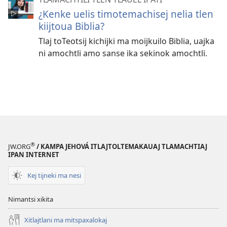
¿Kenke uelis timotemachisej nelia tlen
kiijtoua Biblia?
Tlaj toTeotsij kichijki ma moijkuilo Biblia, uajka
ni amochtli amo sanse ika sekinok amochtli.
®
JW.ORG
/ KAMPA JEHOVÁ ITLAJTOLTEMAKAUAJ TLAMACHTIAJ
IPAN INTERNET
Kej tijneki ma nesi
Nimantsi xikita
Xitlajtlani ma mitspaxalokaj