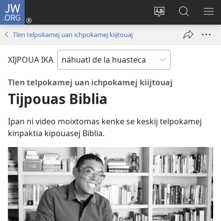
JW.ORG
Xijpeualti
nikaj
Xijpatili
Xijtemo
MA
(opens
ipan
ipan
NE
Tlen telpokamej uan ichpokamej kiijtouaj
new
tlajtoli
JW.ORG
ME
window)
tlen
XIJPOUA IKA
tijneki
ma
Tlen telpokamej uan ichpokamej kiijtouaj
nesi
Tijpouas Biblia
Ipan ni video moixtomas kenke se keskij telpokamej
kinpaktia kipouasej Biblia.