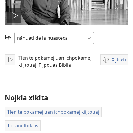
Play
video
Xijtlapejpeni
tlake
tlajtoli
Tlen telpokamej uan ichpokamej
Xijkixti
Ma
Opciones
kiijtouaj: Tijpouas Biblia
peua
de
descarga
para
videos
Nojkia xikita
Tlen telpokamej uan ichpokamej kiijtouaj
Totlaneltokilis