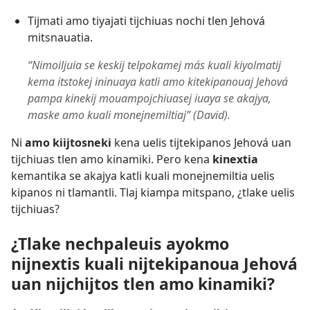
Tijmati amo tiyajati tijchiuas nochi tlen Jehová
mitsnauatia.
“Nimoiljuia se keskij telpokamej más kuali kiyolmatij
kema itstokej ininuaya katli amo kitekipanouaj Jehová
pampa kinekij mouampojchiuasej iuaya se akajya,
maske amo kuali monejnemiltiaj” (David).
Ni
amo kiijtosneki
kena uelis tijtekipanos Jehová uan
tijchiuas tlen amo kinamiki. Pero kena
kinextia
kemantika se akajya katli kuali monejnemiltia uelis
kipanos ni tlamantli. Tlaj kiampa mitspano, ¿tlake uelis
tijchiuas?
¿Tlake nechpaleuis ayokmo
nijnextis kuali nijtekipanoua Jehová
uan nijchijtos tlen amo kinamiki?