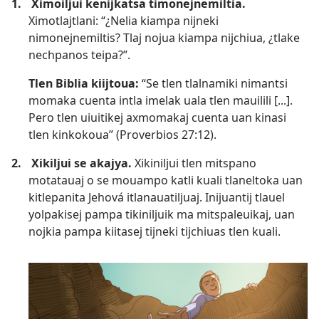
1.
Ximoiljui kenijkatsa timonejnemiltia.
Ximotlajtlani: “¿Nelia kiampa nijneki
nimonejnemiltis? Tlaj nojua kiampa nijchiua, ¿tlake
nechpanos teipa?”.
Tlen Biblia kiijtoua:
“Se tlen tlalnamiki nimantsi
momaka cuenta intla imelak uala tlen mauilili [...].
Pero tlen uiuitikej axmomakaj cuenta uan kinasi
tlen kinkokoua” (
Proverbios 27:12
).
2.
Xikiljui se akajya.
Xikiniljui tlen mitspano
motatauaj o se mouampo katli kuali tlaneltoka uan
kitlepanita Jehová itlanauatiljuaj. Inijuantij tlauel
yolpakisej pampa tikiniljuik ma mitspaleuikaj, uan
nojkia pampa kiitasej tijneki tijchiuas tlen kuali.