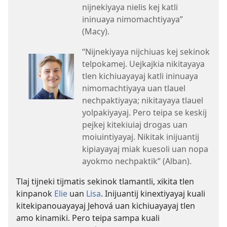
nijnekiyaya nielis kej katli
ininuaya nimomachtiyaya”
(Macy).
“Nijnekiyaya nijchiuas kej sekinok
telpokamej. Uejkajkia nikitayaya
tlen kichiuayayaj katli ininuaya
nimomachtiyaya uan tlauel
nechpaktiyaya; nikitayaya tlauel
yolpakiyayaj. Pero teipa se keskij
pejkej kitekiuiaj drogas uan
moiuintiyayaj. Nikitak inijuantij
kipiayayaj miak kuesoli uan nopa
ayokmo nechpaktik” (Alban).
Tlaj tijneki tijmatis sekinok tlamantli, xikita tlen
kinpanok
Elie
uan
Lisa
. Inijuantij kinextiyayaj kuali
kitekipanouayayaj Jehová uan kichiuayayaj tlen
amo kinamiki. Pero teipa sampa kuali