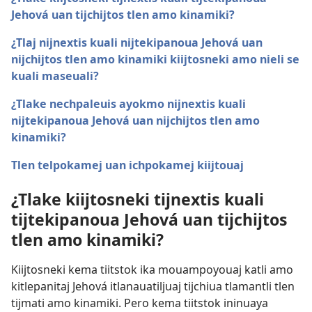
Jehová uan tijchijtos tlen amo kinamiki?
¿Tlaj nijnextis kuali nijtekipanoua Jehová uan
nijchijtos tlen amo kinamiki kiijtosneki amo nieli se
kuali maseuali?
¿Tlake nechpaleuis ayokmo nijnextis kuali
nijtekipanoua Jehová uan nijchijtos tlen amo
kinamiki?
Tlen telpokamej uan ichpokamej kiijtouaj
¿Tlake kiijtosneki tijnextis kuali
tijtekipanoua Jehová uan tijchijtos
tlen amo kinamiki?
Kiijtosneki kema tiitstok ika mouampoyouaj katli amo
kitlepanitaj Jehová itlanauatiljuaj tijchiua tlamantli tlen
tijmati amo kinamiki. Pero kema tiitstok ininuaya