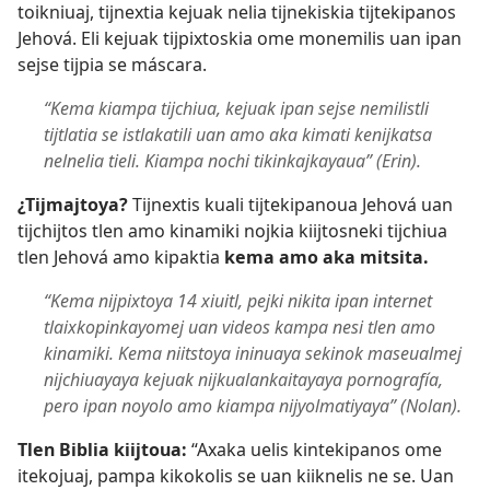
toikniuaj, tijnextia kejuak nelia tijnekiskia tijtekipanos
Jehová. Eli kejuak tijpixtoskia ome monemilis uan ipan
sejse tijpia se máscara.
“Kema kiampa tijchiua, kejuak ipan sejse nemilistli
tijtlatia se istlakatili uan amo aka kimati kenijkatsa
nelnelia tieli. Kiampa nochi tikinkajkayaua” (Erin).
¿Tijmajtoya?
Tijnextis kuali tijtekipanoua Jehová uan
tijchijtos tlen amo kinamiki nojkia kiijtosneki tijchiua
tlen Jehová amo kipaktia
kema amo aka mitsita.
“Kema nijpixtoya 14 xiuitl, pejki nikita ipan internet
tlaixkopinkayomej uan videos kampa nesi tlen amo
kinamiki. Kema niitstoya ininuaya sekinok maseualmej
nijchiuayaya kejuak nijkualankaitayaya pornografía,
pero ipan noyolo amo kiampa nijyolmatiyaya” (Nolan).
Tlen Biblia kiijtoua:
“Axaka uelis kintekipanos ome
itekojuaj, pampa kikokolis se uan kiiknelis ne se. Uan