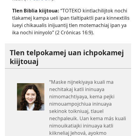
Tlen Biblia kiijtoua:
“TOTEKO kintlachilijtok nochi
tlakamej kampa ueli ipan tlaltipaktli para kinnextilis
iueyi chikaualis inijuantij tlen motemachiaj ipan ya
ika nochi ininyolo” (
2 Crónicas 16:9
).
Tlen telpokamej uan ichpokamej
kiijtouaj
“Maske nijnekiyaya kuali ma
nechitakaj katli ininuaya
nimomachtiyaya, kema pejki
nimouampojchiua ininuaya
sekinok toikniuaj, tlauel
nechpaleuik. Uan kema más kuali
nimouikatiajki ininuaya katli
kiikneliaj Jehová, ayokmo