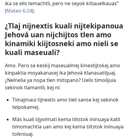
ika se elis temachtli, pero ne seyok kitlauelkauas”
(
Mateo 6:24
).
¿Tlaj nijnextis kuali nijtekipanoua
Jehová uan nijchijtos tlen amo
kinamiki kiijtosneki amo nieli se
kuali maseuali?
Amo. Pero se keskij maseualmej kinextijtokej amo
kinpaktia moyakanasej ika Jehová itlanauatiljuaj.
¿Nelnelia ya nopa tlen mitspano? Uelis timoiljuia
sekinok tlamantli, kej ni:
Timajmaui tijnextis amo tieli sanse kej sekinok
telpokamej.
Más kuali tijyolmati kema tiitstok ininuaya katli
timomachtia uan amo kej kema tiitstok ininuaya
toikniuaj.