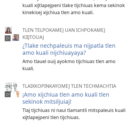
kuali xijtlapejpeni tlake tijchiuas kema sekinok
kinekisej xijchiua tlen amo kuali.
TLEN TELPOKAMEJ UAN ICHPOKAMEJ
KIIJTOUAJ
¿Tlake nechpaleuis ma nijpatla tlen
amo kuali nijchiuayaya?
Amo tlauel ouij ayokmo tijchiuas tlen amo
kuali.
TLAIXKOPINKAYOMEJ TLEN TECHMACHTIA
¡Amo xijchiua tlen amo kuali tlen
sekinok mitsiljuiaj!
Tlaj tijchiuas ni naui tlamantli mitspaleuis kuali
xijtlapejpeni tlen tijchiuas.