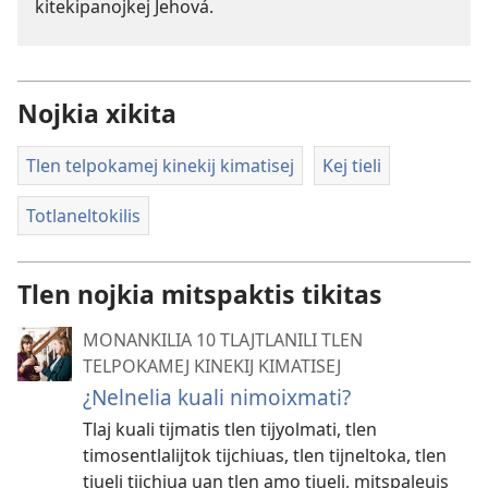
kitekipanojkej Jehová.
Nojkia xikita
Tlen telpokamej kinekij kimatisej
Kej tieli
Totlaneltokilis
Tlen nojkia mitspaktis tikitas
MONANKILIA 10 TLAJTLANILI TLEN
TELPOKAMEJ KINEKIJ KIMATISEJ
¿Nelnelia kuali nimoixmati?
Tlaj kuali tijmatis tlen tijyolmati, tlen
timosentlalijtok tijchiuas, tlen tijneltoka, tlen
tiueli tijchiua uan tlen amo tiueli, mitspaleuis