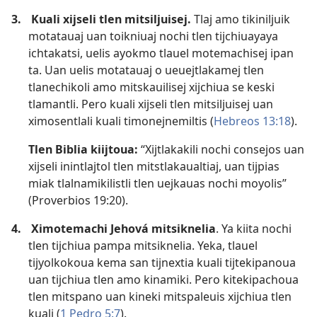
3.
Kuali xijseli tlen mitsiljuisej.
Tlaj amo tikiniljuik
motatauaj uan toikniuaj nochi tlen tijchiuayaya
ichtakatsi, uelis ayokmo tlauel motemachisej ipan
ta. Uan uelis motatauaj o ueuejtlakamej tlen
tlanechikoli amo mitskauilisej xijchiua se keski
tlamantli. Pero kuali xijseli tlen mitsiljuisej uan
ximosentlali kuali timonejnemiltis (
Hebreos 13:18
).
Tlen Biblia kiijtoua:
“Xijtlakakili nochi consejos uan
xijseli inintlajtol tlen mitstlakaualtiaj, uan tijpias
miak tlalnamikilistli tlen uejkauas nochi moyolis”
(
Proverbios 19:20
).
4.
Ximotemachi Jehová mitsiknelia
. Ya kiita nochi
tlen tijchiua pampa mitsiknelia. Yeka, tlauel
tijyolkokoua kema san tijnextia kuali tijtekipanoua
uan tijchiua tlen amo kinamiki. Pero kitekipachoua
tlen mitspano uan kineki mitspaleuis xijchiua tlen
kuali (
1 Pedro 5:7
).