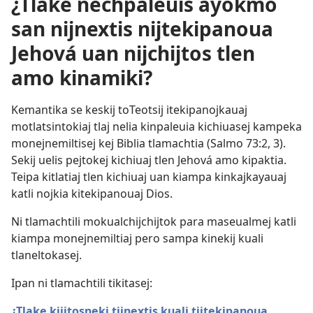
¿Tlake nechpaleuis ayokmo
san nijnextis nijtekipanoua
Jehová uan nijchijtos tlen
amo kinamiki?
Kemantika se keskij toTeotsij itekipanojkauaj
motlatsintokiaj tlaj nelia kinpaleuia kichiuasej kampeka
monejnemiltisej kej Biblia tlamachtia (
Salmo 73:2, 3
).
Sekij uelis pejtokej kichiuaj tlen Jehová amo kipaktia.
Teipa kitlatiaj tlen kichiuaj uan kiampa kinkajkayauaj
katli nojkia kitekipanouaj Dios.
Ni tlamachtili mokualchijchijtok para maseualmej katli
kiampa monejnemiltiaj pero sampa kinekij kuali
tlaneltokasej.
Ipan ni tlamachtili tikitasej:
¿Tlake kiijtosneki tijnextis kuali tijtekipanoua