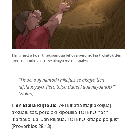
Tlaj tijnextia kuali tijtekipanoua Jehová pero nojkia tijchijtok tlen
amo kinamiki, xikiljui se akajya ma mitspaleui.
“Tlauel ouij nijmatki nikiljuis se akajya tlen
nijchiuayaya. Pero teipa tlauel kuali nijyolmatki”
(Nolan).
Tlen Biblia kiijtoua:
“Aki kitlatia itlajtlakoljuaj
axkualkisas, pero aki kipouilia TOTEKO nochi
itlajtlakoljuaj uan kikaua, TOTEKO kitlapojpoljuis”
(
Proverbios 28:13
).