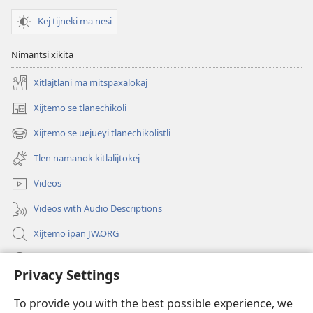
Kej tijneki ma nesi
Nimantsi xikita
Xitlajtlani ma mitspaxalokaj
Xijtemo se tlanechikoli
(opens
new
Xijtemo se uejueyi tlanechikolistli
(opens
window)
new
Tlen namanok kitlalijtokej
window)
Videos
Videos with Audio Descriptions
Xijtemo ipan JW.ORG
Mitspaleuis
Privacy Settings
Nitemakas tomij
(opens
To provide you with the best possible experience, we