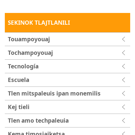
SEKINOK TLAJTLANILI
Touampoyouaj
Tochampoyouaj
Tecnología
Escuela
Tlen mitspaleuis ipan monemilis
Kej tieli
Tlen amo techpaleuia
Kema timosiajketsa