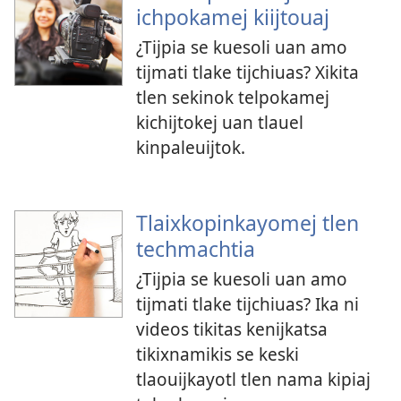
ichpokamej kiijtouaj
¿Tijpia se kuesoli uan amo
tijmati tlake tijchiuas? Xikita
tlen sekinok telpokamej
kichijtokej uan tlauel
kinpaleuijtok.
Tlaixkopinkayomej tlen
techmachtia
¿Tijpia se kuesoli uan amo
tijmati tlake tijchiuas? Ika ni
videos tikitas kenijkatsa
tikixnamikis se keski
tlaouijkayotl tlen nama kipiaj