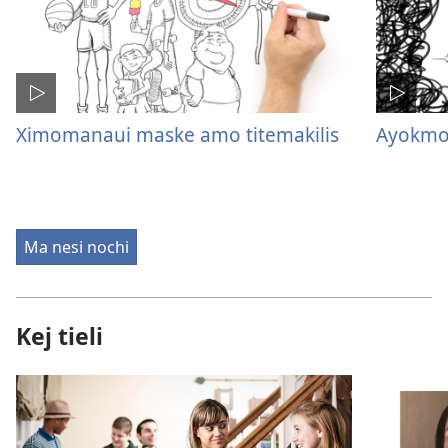
Ximomanaui maske amo titemakilis
Ayokmo
Ma nesi nochi
Kej tieli