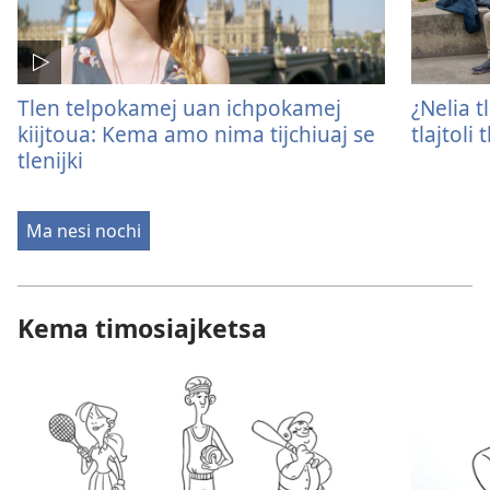
Tlen telpokamej uan ichpokamej
¿Nelia t
kiijtoua: Kema amo nima tijchiuaj se
tlajtoli 
tlenijki
Ma nesi nochi
Kema timosiajketsa