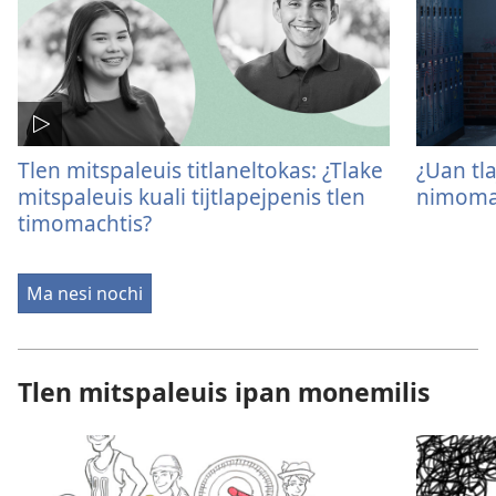
Tlen mitspaleuis titlaneltokas: ¿Tlake
¿Uan tl
mitspaleuis kuali tijtlapejpenis tlen
nimoma
timomachtis?
Ma nesi nochi
Tlen mitspaleuis ipan monemilis