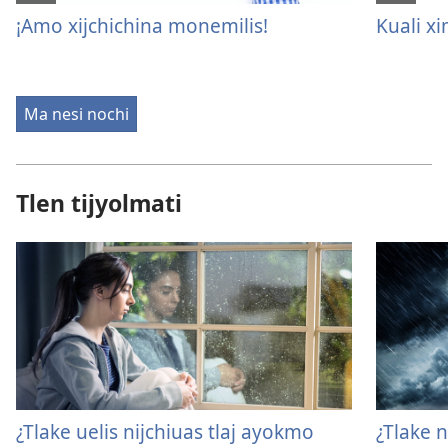
¡Amo xijchichina monemilis!
Kuali xi
Ma nesi nochi
Tlen tijyolmati
¿Tlake uelis nijchiuas tlaj ayokmo
¿Tlake 