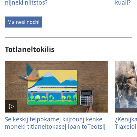
nijneki niitstos?
kuali?
Ma nesi nochi
Totlaneltokilis
Se keskij telpokamej kiijtouaj kenke
¿Kenijka
moneki titlaneltokasej ipan toTeotsij
Tlaxelol