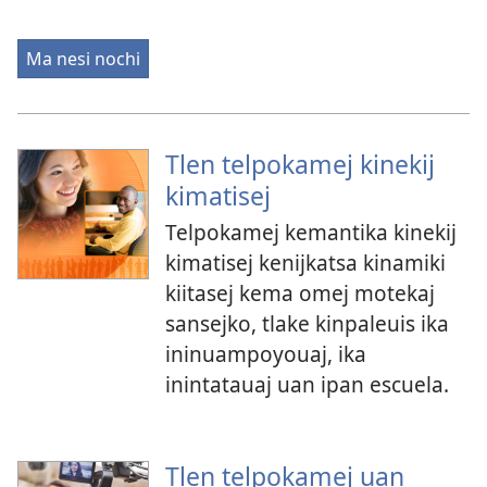
Ma nesi nochi
Tlen telpokamej kinekij
kimatisej
Telpokamej kemantika kinekij
kimatisej kenijkatsa kinamiki
kiitasej kema omej motekaj
sansejko, tlake kinpaleuis ika
ininuampoyouaj, ika
inintatauaj uan ipan escuela.
Tlen telpokamej uan