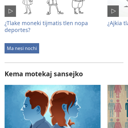
¿Tlake moneki tijmatis tlen nopa
¿Ajkia t
deportes?
Ma nesi nochi
Kema motekaj sansejko