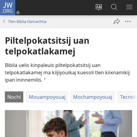
JW.ORG
Xijpeualti
nikaj
Xijpatili
Xijtemo
MA
(opens
ipan
ipan
NE
Tlen Biblia tlamachtia
new
tlajtoli
JW.ORG
ME
window)
tlen
Piltelpokatsitsij uan
tijneki
ma
telpokatlakamej
nesi
Biblia uelis kinpaleuis piltelpokatsitsij uan
telpokatlakamej ma kiijiyouikaj kuesoli tlen kiixnamikij
ipan ininnemilis.
a
Nochi
Mouampoyouaj
Mochampoyouaj
Tecnol