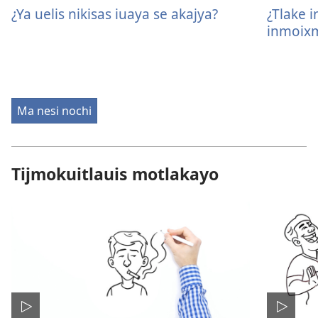
¿Ya uelis nikisas iuaya se akajya?
¿Tlake 
inmoixm
Ma nesi nochi
Tijmokuitlauis motlakayo