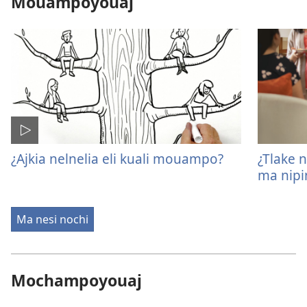
Mouampoyouaj
¿Ajkia nelnelia eli kuali mouampo?
¿Tlake 
ma nipi
Ma nesi nochi
Mochampoyouaj