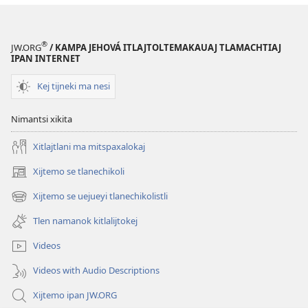
®
JW.ORG
/ KAMPA JEHOVÁ ITLAJTOLTEMAKAUAJ TLAMACHTIAJ
IPAN INTERNET
Kej tijneki ma nesi
Nimantsi xikita
Xitlajtlani ma mitspaxalokaj
Xijtemo se tlanechikoli
(opens
new
Xijtemo se uejueyi tlanechikolistli
(opens
window)
new
Tlen namanok kitlalijtokej
window)
Videos
Videos with Audio Descriptions
Xijtemo ipan JW.ORG