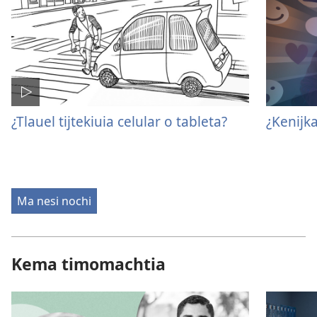
¿Tlauel tijtekiuia celular o tableta?
¿Kenijka
Ma nesi nochi
Kema timomachtia