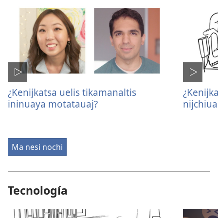
¿Kenijkatsa uelis tikamanaltis
¿Kenijk
ininuaya motatauaj?
nijchiua
Ma nesi nochi
Tecnología