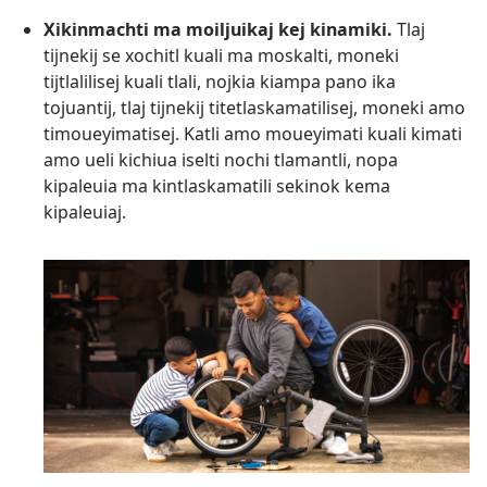
Xikinmachti ma moiljuikaj kej kinamiki.
Tlaj
tijnekij se xochitl kuali ma moskalti, moneki
tijtlalilisej kuali tlali, nojkia kiampa pano ika
tojuantij, tlaj tijnekij titetlaskamatilisej, moneki amo
timoueyimatisej. Katli amo moueyimati kuali kimati
amo ueli kichiua iselti nochi tlamantli, nopa
kipaleuia ma kintlaskamatili sekinok kema
kipaleuiaj.