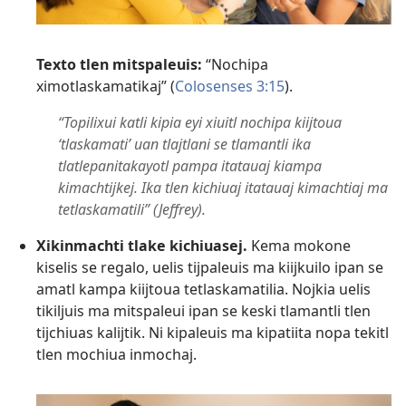
Texto tlen mitspaleuis:
“Nochipa
ximotlaskamatikaj” (
Colosenses 3:15
).
“Topilixui katli kipia eyi xiuitl nochipa kiijtoua
‘tlaskamati’ uan tlajtlani se tlamantli ika
tlatlepanitakayotl pampa itatauaj kiampa
kimachtijkej. Ika tlen kichiuaj itatauaj kimachtiaj ma
tetlaskamatili” (Jeffrey).
Xikinmachti tlake kichiuasej.
Kema mokone
kiselis se regalo, uelis tijpaleuis ma kiijkuilo ipan se
amatl kampa kiijtoua tetlaskamatilia. Nojkia uelis
tikiljuis ma mitspaleui ipan se keski tlamantli tlen
tijchiuas kalijtik. Ni kipaleuis ma kipatiita nopa tekitl
tlen mochiua inmochaj.