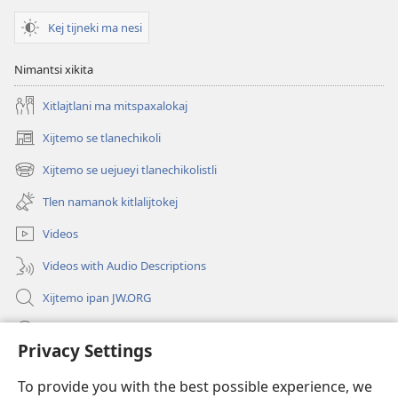
Kej tijneki ma nesi
Nimantsi xikita
Xitlajtlani ma mitspaxalokaj
Xijtemo se tlanechikoli
(opens
new
Xijtemo se uejueyi tlanechikolistli
(opens
window)
new
Tlen namanok kitlalijtokej
window)
Videos
Videos with Audio Descriptions
Xijtemo ipan JW.ORG
Mitspaleuis
Privacy Settings
Nitemakas tomij
(opens
To provide you with the best possible experience, we