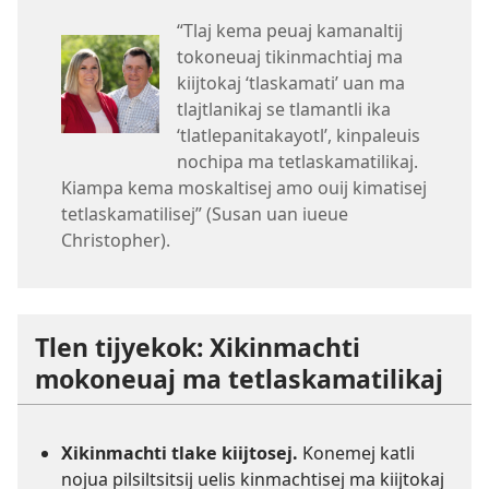
“Tlaj kema peuaj kamanaltij
tokoneuaj tikinmachtiaj ma
kiijtokaj ‘tlaskamatiʼ uan ma
tlajtlanikaj se tlamantli ika
‘tlatlepanitakayotlʼ, kinpaleuis
nochipa ma tetlaskamatilikaj.
Kiampa kema moskaltisej amo ouij kimatisej
tetlaskamatilisej” (Susan uan iueue
Christopher).
Tlen tijyekok: Xikinmachti
mokoneuaj ma tetlaskamatilikaj
Xikinmachti tlake kiijtosej.
Konemej katli
nojua pilsiltsitsij uelis kinmachtisej ma kiijtokaj