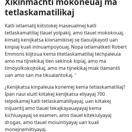
Xikinmachti mokoneuaj ma
tetlaskamatilikaj
Katli ixtlamatij kiitstokej maseualmej katli
tetlaskamatiliaj tlauel yolpakij, amo tlauel mokokouaj,
kimatij kenijkatsa kiixnamikisej se tlaouijkayotl uan
kinpiaj kuali ininuampoyouaj. Nopa ixtlamatketl Robert
Emmons kiijtoua kema titetlaskamatiliaj techpaleuia
amo ma tijnekikaj tlen sekinok kipiaj, amo ma
timoyolkokojtokaj, amo ma tijnekikaj miak tlamantli
uan amo san ma tikualantokaj.
a
¿Kenijkatsa kinpaleuia konemej kema tetlaskamatiliaj?
Ipan naui xiuitl kiitakej kenijkatsa eliyayaj 700
telpokamej katli tetlaskamatiliyayaj, uan kiitakej
inijuantij amo tlauel tekajkayauayayaj kema
kichiuayayaj se examen, amo tlauel kitekiuiyayaj
drogas, amo tlauel moiuintiyayaj uan kuali
monejnemiltiyayaj.