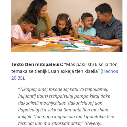
Texto tlen mitspaleuis:
“Más pakilistli kiselia tlen
temaka se tlenijki, uan axkeja tlen kiselia” (
Hechos
20:35
).
“Tikinpiaj omej tokoneuaj katli ya telpokamej.
Inijuantij tlauel techpaleuiaj pampa kiitaj tlake
tlakualistli mochijchiuas, tlakualchiuaj uan
tlapaleuiaj ika sekinok tlamantli tlen mochiua
kalijtik. Uan nopa kinpaleuia ma kipatiitakaj tlen
tijchiuaj uan ma kitlaskamatikaj” (Beverly).