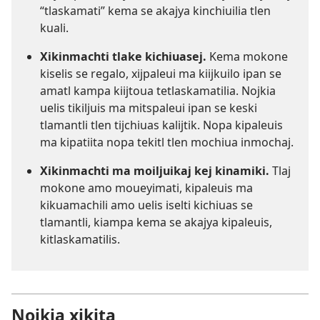
“tlaskamati” kema se akajya kinchiuilia tlen
kuali.
Xikinmachti tlake kichiuasej.
Kema mokone
kiselis se regalo, xijpaleui ma kiijkuilo ipan se
amatl kampa kiijtoua tetlaskamatilia. Nojkia
uelis tikiljuis ma mitspaleui ipan se keski
tlamantli tlen tijchiuas kalijtik. Nopa kipaleuis
ma kipatiita nopa tekitl tlen mochiua inmochaj.
Xikinmachti ma moiljuikaj kej kinamiki.
Tlaj
mokone amo moueyimati, kipaleuis ma
kikuamachili amo uelis iselti kichiuas se
tlamantli, kiampa kema se akajya kipaleuis,
kitlaskamatilis.
Nojkia xikita