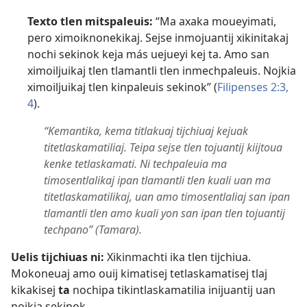
Texto tlen mitspaleuis:
“Ma axaka moueyimati,
pero ximoiknonekikaj. Sejse inmojuantij xikinitakaj
nochi sekinok keja más uejueyi kej ta. Amo san
ximoiljuikaj tlen tlamantli tlen inmechpaleuis. Nojkia
ximoiljuikaj tlen kinpaleuis sekinok” (
Filipenses 2:3,
4
).
“Kemantika, kema titlakuaj tijchiuaj kejuak
titetlaskamatiliaj. Teipa sejse tlen tojuantij kiijtoua
kenke tetlaskamati. Ni techpaleuia ma
timosentlalikaj ipan tlamantli tlen kuali uan ma
titetlaskamatilikaj, uan amo timosentlaliaj san ipan
tlamantli tlen amo kuali yon san ipan tlen tojuantij
techpano” (Tamara).
Uelis tijchiuas ni:
Xikinmachti ika tlen tijchiua.
Mokoneuaj amo ouij kimatisej tetlaskamatisej tlaj
kikakisej
ta
nochipa tikintlaskamatilia inijuantij uan
nojkia sekinok.