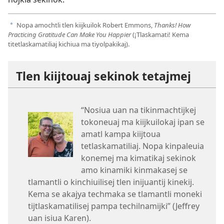
Nopa amochtli tlen kiijkuilok Robert Emmons,
Thanks! How
a
Practicing Gratitude Can Make You Happier
(¡Tlaskamati! Kema
titetlaskamatiliaj kichiua ma tiyolpakikaj).
Tlen kiijtouaj sekinok tetajmej
“Nosiua uan na tikinmachtijkej
tokoneuaj ma kiijkuilokaj ipan se
amatl kampa kiijtoua
tetlaskamatiliaj. Nopa kinpaleuia
konemej ma kimatikaj sekinok
amo kinamiki kinmakasej se
tlamantli o kinchiuilisej tlen inijuantij kinekij.
Kema se akajya techmaka se tlamantli moneki
tijtlaskamatilisej pampa techilnamijki” (Jeffrey
uan isiua Karen).