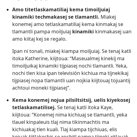
Amo titetlaskamatiliaj kema timoiljuiaj
kinamiki techmakasej se tlamantli.
Miakej
konemej amo tetlaskamatiliaj kema kinmakaj se
tlamantli pampa moiljuiaj
kinamiki
kinmakasej uan
amo kiitaj kej se regalo.
Ipan ni tonali, miakej kiampa moiljuiaj. Se tenaj katli
itoka Katherine, kiijtoua: “Maseualmej kinekij ma
timoiljuikaj kinamiki tijpiasej nochi tlamantli. Yeka,
nochi tlen kisa ipan televisión kichiua ma tijnekikaj
tijpiasej nopa tlamantli uan nojkia kiijtouaj tojuantij
achtoui moneki tijpiasej”.
Kema konemej nojua pilsiltsitsij, uelis kiyekosej
tetlaskamatilisej.
Se tenaj katli itoka Kaye,
kiijtoua: “Konemej nima kichiuaj se tlamantli, yeka
tlauel kinpaleuis tlaj nima tikinmachtis ma
kichiuakaj tlen kuali. Tlaj kiampa tijchiuas, elis
kejuak tijtlakechis se xochitl pampa tijneki xitlauak