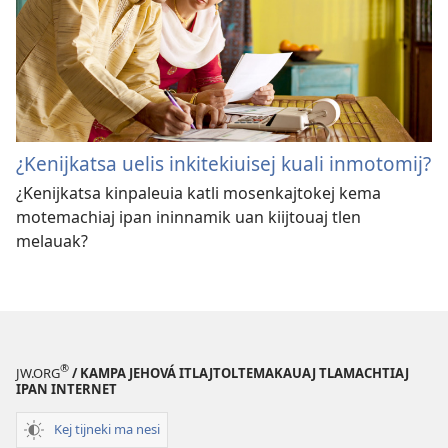
¿Kenijkatsa uelis inkitekiuisej kuali inmotomij?
¿Kenijkatsa kinpaleuia katli mosenkajtokej kema
motemachiaj ipan ininnamik uan kiijtouaj tlen
melauak?
®
JW.ORG
/ KAMPA JEHOVÁ ITLAJTOLTEMAKAUAJ TLAMACHTIAJ
IPAN INTERNET
Kej tijneki ma nesi