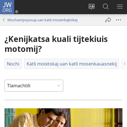
JW.ORG
Xijpeualti
nikaj
Xijpatili
Xijtemo
MA
(opens
ipan
ipan
NE
Mochampoyouaj uan katli mosenkajtokej
new
tlajtoli
JW.ORG
ME
window)
tlen
¿Kenijkatsa kuali tijtekiuis
tijneki
ma
motomij?
nesi
Nochi
Katli moixtokaj uan katli mosenkauasnekij
K