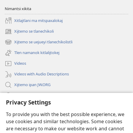
Nimantsi xikita
Xitlajtlani ma mitspaxalokaj
Xijtemo se tlanechikoli
(opens
new
Xijtemo se uejueyi tlanechikolistli
(opens
window)
new
Tlen namanok kitlalijtokej
window)
Videos
Videos with Audio Descriptions
Xijtemo ipan JW.ORG
Mitspaleuis
Privacy Settings
Nitemakas tomij
(opens
To provide you with the best possible experience, we
new
use cookies and similar technologies. Some cookies
window)
AMATLAJKUILOLI IPAN INTERNET Watchtower™
are necessary to make our website work and cannot
(opens