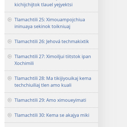
kichijchijtok tlauel yejyektsi
Tlamachtili 25: Ximouampojchiua
ininuaya sekinok toikniuaj
Tlamachtili 26: Jehová techmakixtik
Tlamachtili 27: Ximoiljui tiitstok ipan
Xochimili
Tlamachtili 28: Ma tikijiyouikaj kema
techchiuiliaj tlen amo kuali
Tlamachtili 29: Amo ximoueyimati
Tlamachtili 30: Kema se akajya miki