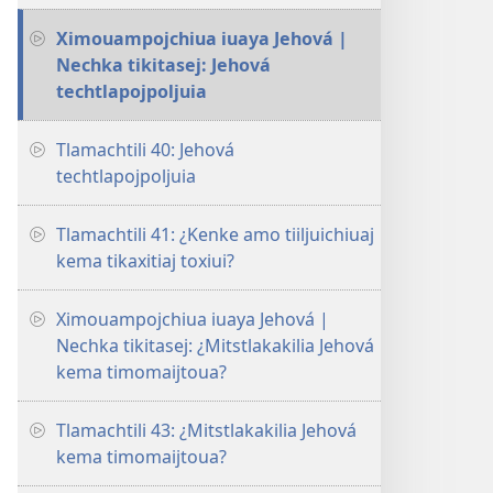
Ximouampojchiua iuaya Jehová |
Nechka tikitasej: Jehová
techtlapojpoljuia
Tlamachtili 40: Jehová
techtlapojpoljuia
Tlamachtili 41: ¿Kenke amo tiiljuichiuaj
kema tikaxitiaj toxiui?
Ximouampojchiua iuaya Jehová |
Nechka tikitasej: ¿Mitstlakakilia Jehová
kema timomaijtoua?
Tlamachtili 43: ¿Mitstlakakilia Jehová
kema timomaijtoua?