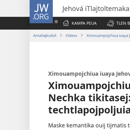
JW.ORG
Jehová iTlajtoltemaka
KAMPA PEUA
TLEN 
Amatlajkuiloli
Videos
Ximouampojchiua iuaya 
Ximouampojchiua iuaya Jehová
Ximouampojchiua
Nechka tikitasej
techtlapojpoljui
Maske kemantika ouij tijmatis ti