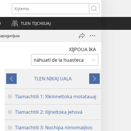
s
Xijtemo
w)
O
TLEN TIJCHIUAJ
apojpoljuia
XIJPOUA IKA
TLEN NIKAJ UALA
Tlen
Seyok
onpanok
Tlamachtili 1: Xikinneltoka motatauaj
Tlamachtili 2: Xijneltoka Jehová
Tlamachtili 3: Nochipa nimomaijtos