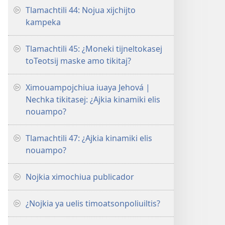
Tlamachtili 44: Nojua xijchijto
kampeka
Tlamachtili 45: ¿Moneki tijneltokasej
toTeotsij maske amo tikitaj?
Ximouampojchiua iuaya Jehová |
Nechka tikitasej: ¿Ajkia kinamiki elis
nouampo?
Tlamachtili 47: ¿Ajkia kinamiki elis
nouampo?
Nojkia ximochiua publicador
¿Nojkia ya uelis timoatsonpoliuiltis?