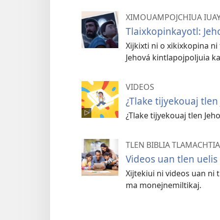
XIMOUAMPOJCHIUA IUAY
Tlaixkopinkayotl: Jeh
Xijkixti ni o xikixkopina n
Jehová kintlapojpoljuia k
VIDEOS
¿Tlake tijyekouaj tl
¿Tlake tijyekouaj tlen Jeh
TLEN BIBLIA TLAMACHTIA
Videos uan tlen ueli
Xijtekiui ni videos uan ni
ma monejnemiltikaj.