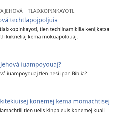
A JEHOVÁ | TLAIXKOPINKAYOTL
ová techtlapojpoljuia
i tlaixkopinkayotl, tlen techilnamikilia kenijkatsa
atli kiikneliaj kema mokuapolouaj.
en Jehová iuampoyouaj?
ová iuampoyouaj tlen nesi ipan Biblia?
s kitekiuisej konemej kema momachtisej
 tlamachtili tlen uelis kinpaleuis konemej kuali