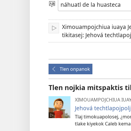
video
Xijtlapejpeni
tlake
tlajtoli
Ximouampojchiua iuaya J
Ma
tikitasej: Jehová techtlapo
peua
Tlen onpanok
Tlen nojkia mitspaktis ti
XIMOUAMPOJCHIUA IUAY
Jehová techtlapojpolj
Tlaj timokuapolosej, ¿mo
tlake kiyekok Caleb kema 