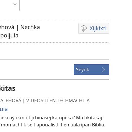
ehová | Nechka
Xijkixti
Opciones
jpoljuia
de
descarga
para
videos
Seyok
kitas
A JEHOVÁ | VIDEOS TLEN TECHMACHTIA
uia
neki ayokmo tijchiuasej kampeka? Ma tikitakaj
momachtik se tlapoualistli tlen uala ipan Biblia.