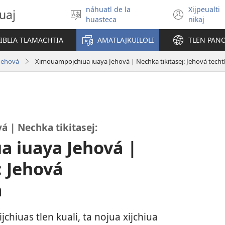
náhuatl de la
Xijpeualti
uaj
Xitlapejpeni
(open
huasteca
nikaj
se
new
tlajtoli
windo
BIBLIA TLAMACHTIA
AMATLAJKUILOLI
TLEN PAN
Jehová
Ximouampojchiua iuaya Jehová | Nechka tikitasej: Jehová techtl
 | Nechka tikitasej:
 iuaya Jehová |
: Jehová
a
jchiuas tlen kuali, ta nojua xijchiua