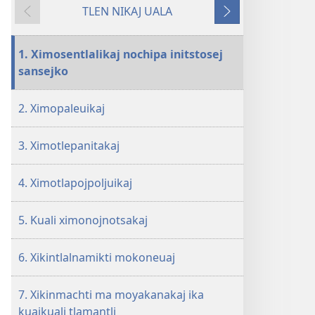
TLEN NIKAJ UALA
¡XITLACHIXTOKAJ!
Tlen
Seyok
12
onpanok
tlamantli
1. Ximosentlalikaj nochipa initstosej
tlen
sansejko
mitspaleuis
xiyolpaki
2. Ximopaleuikaj
ininuaya
mochampoyouaj
3. Ximotlepanitakaj
4. Ximotlapojpoljuikaj
5. Kuali ximonojnotsakaj
6. Xikintlalnamikti mokoneuaj
7. Xikinmachti ma moyakanakaj ika
kuajkuali tlamantli