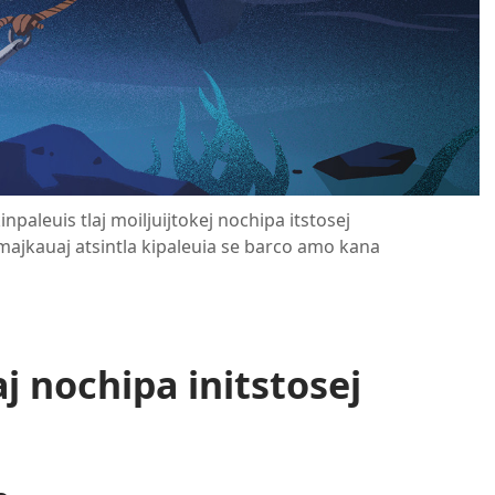
kinpaleuis tlaj moiljuijtokej nochipa itstosej
kimajkauaj atsintla kipaleuia se barco amo kana
j nochipa initstosej