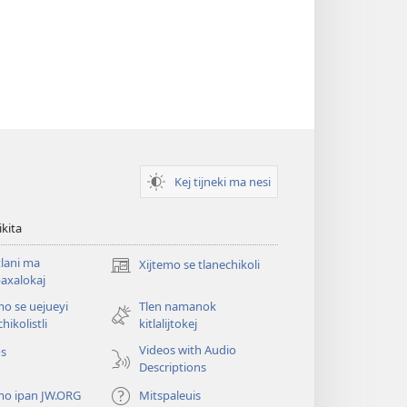
Kej tijneki ma nesi
ikita
tlani ma
Xijtemo se tlanechikoli
(opens
axalokaj
new
mo se uejueyi
Tlen namanok
window)
hikolistli
kitlalijtokej
Videos with Audio
os
Descriptions
mo ipan JW.ORG
Mitspaleuis