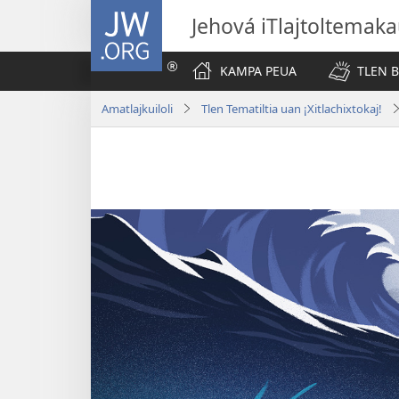
JW.ORG
Jehová iTlajtoltemaka
KAMPA PEUA
TLEN 
Amatlajkuiloli
Tlen Tematiltia uan ¡Xitlachixtokaj!