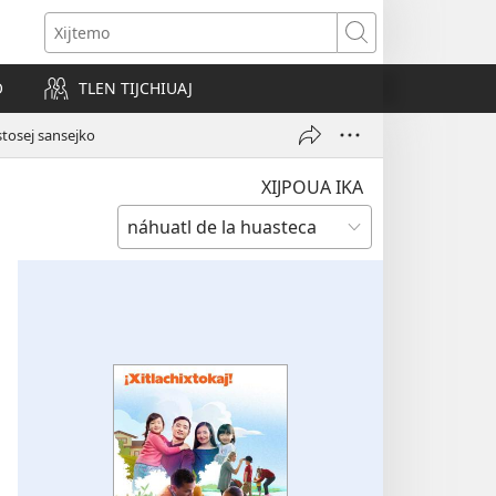
s
Xijtemo
w)
O
TLEN TIJCHIUAJ
stosej sansejko
XIJPOUA IKA