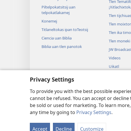
Tlen Tematil
Piltelpokatsitsij uan
¡Xitlachixtok
telpokatlakamej
Tlen tijchiua
Konemej
Tlen moixto
Titlaneltokas ipan toTeotsij
Tlen ika tim
Ciencia uan Biblia
Tlen moneki t
Biblia uan tlen panotok
JW Broadcas
Videos
Uikatl
Tlanextilili t
Privacy Settings
Tlapoualistli
Biblia
To provide you with the best possible experi
cannot be refused. You can accept or decline 
be sold or used for marketing. To learn more
any time by going to
Privacy Settings
.
Copyright
© 2026 Watch Tower Bible and T
Accept
Decline
Customize