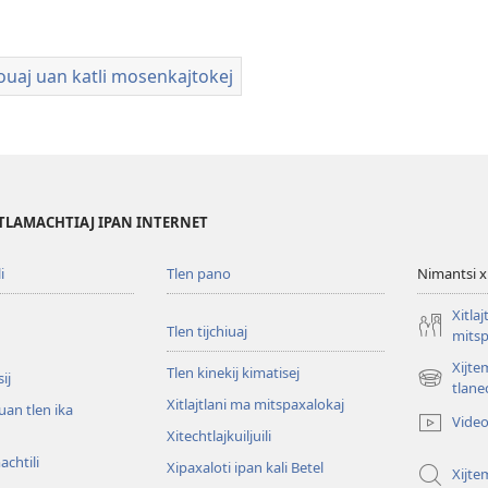
aj uan katli mosenkajtokej
TLAMACHTIAJ IPAN INTERNET
i
Tlen pano
Nimantsi x
Xitlaj
Tlen tijchiuaj
mitsp
Xijte
Tlen kinekij kimatisej
ij
(opens
tlanec
Xitlajtlani ma mitspaxalokaj
new
 uan tlen ika
Vide
window)
Xitechtlajkuiljuili
achtili
Xipaxaloti ipan kali Betel
Xijte