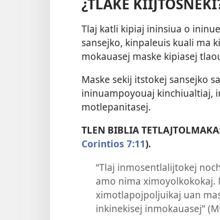
¿TLAKE KIIJTOSNEKI
Tlaj katli kipiaj ininsiua o inin
sansejko, kinpaleuis kuali ma 
mokauasej maske kipiasej tlaou
Maske sekij itstokej sansejko
ininuampoyouaj kinchiualtiaj, in
motlepanitasej.
TLEN BIBLIA TETLAJTOLMAKA: “S
Corintios 7:11
).
“Tlaj inmosentlalijtokej noc
amo nima ximoyolkokokaj. 
ximotlapojpoljuikaj uan mas
inkinekisej inmokauasej” (M