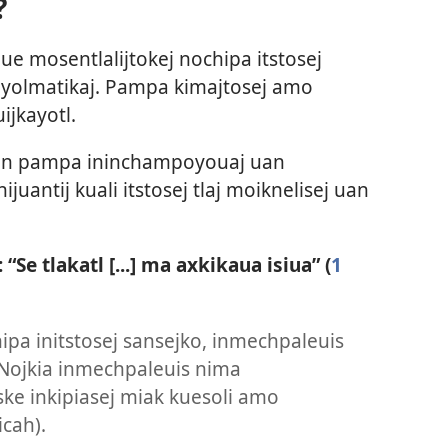
?
ueue mosentlalijtokej nochipa itstosej
kiyolmatikaj. Pampa kimajtosej amo
ijkayotl.
 san pampa ininchampoyouaj uan
ijuantij kuali itstosej tlaj moiknelisej uan
e tlakatl [...] ma axkikaua isiua” (
1
hipa initstosej sansejko, inmechpaleuis
Nojkia inmechpaleuis nima
ke inkipiasej miak kuesoli amo
icah).