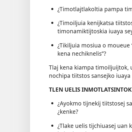
¿Timotlajtlakoltia pampa ti
¿Timoiljuia kenijkatsa tiitsto
timonamiktijtoskia iuaya se
¿Tikiljuia mosiua o moueue 
kena nechiknelis”?
Tlaj kena kiampa timoiljuijtok,
nochipa tiitstos sansejko iua
TLEN UELIS INMOTLATSINTOK
¿Ayokmo tijnekij tiitstosej 
¿kenke?
¿Tlake uelis tijchiuasej uan 