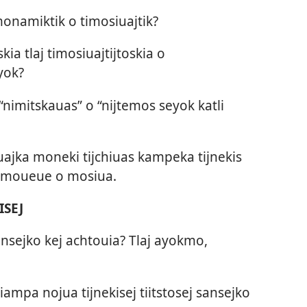
monamiktik o timosiuajtik?
skia tlaj timosiuajtijtoskia o
yok?
“nimitskauas” o “nijtemos seyok katli
 uajka moneki tijchiuas kampeka tijnekis
ya moueue o mosiua.
ISEJ
sansejko kej achtouia? Tlaj ayokmo,
kiampa nojua tijnekisej tiitstosej sansejko