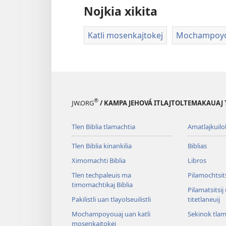
Nojkia xikita
Katli mosenkajtokej
Mochampoyou
®
JW.ORG
/ KAMPA JEHOVÁ ITLAJTOLTEMAKAUAJ 
Tlen Biblia tlamachtia
Amatlajkuilol
Tlen Biblia kinankilia
Biblias
Ximomachti Biblia
Libros
Tlen techpaleuis ma
Pilamochtsits
timomachtikaj Biblia
Pilamatsitsij
Pakilistli uan tlayolseuilistli
titetlaneuij
Mochampoyouaj uan katli
Sekinok tlam
mosenkajtokej