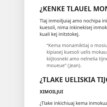
¿KENKE TLAUEL MO
Tlaj inmoiljuiaj amo nochipa in
kuesoli, nima inkinekisej inmo
kuali kej initstokej.
“Kema monamiktiaj o mosiuaj
kipiasej kuesoli uelis mokaua
kiijtosneki amo nelnelia tij
moueue” (Jean).
¿TLAKE UELISKIA TI
XIMOILJUI
¿Tlake inkichiuaj kema inmokua