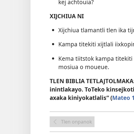
kej achtouia?
XIJCHIUA NI
Xijchiua tlamantli tlen ika t
Kampa titekiti xijtlali iixk
Kema tiitstok kampa titekit
mosiua o moueue.
TLEN BIBLIA TETLAJTOLMAKA: 
inintlakayo. ToTeko kinsejkoti
axaka kiniyokatlalis” (
Mateo 1
Tlen onpanok