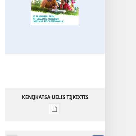
KENIJKATSA UELIS TIJKIXTIS
Uelis
tijkixtis
amatlajkuiloli
ipan