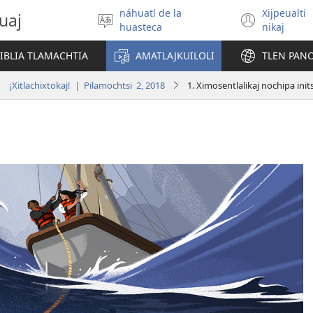
náhuatl de la
Xijpeualti
uaj
Xitlapejpeni
(open
huasteca
nikaj
se
new
tlajtoli
windo
BIBLIA TLAMACHTIA
AMATLAJKUILOLI
TLEN PAN
¡Xitlachixtokaj! | Pilamochtsi 2, 2018
1. Ximosentlalikaj nochipa init