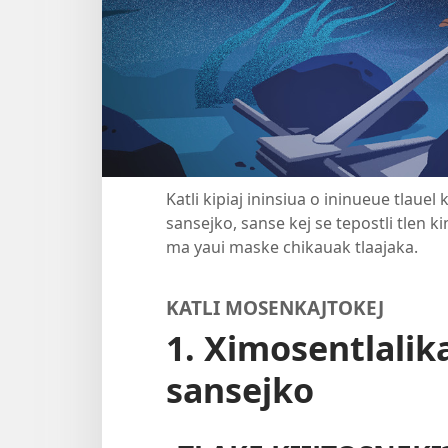
Katli kipiaj ininsiua o ininueue tlauel 
sansejko, sanse kej se tepostli tlen 
ma yaui maske chikauak tlaajaka.
KATLI MOSENKAJTOKEJ
1. Ximosentlalika
sansejko