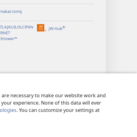
makas tomij
TLAJKUILOLI IPAN
®
JW Hub
(opens
ERNET
new
chtower™
window)
es are necessary to make our website work and
your experience. None of this data will ever
nologies
. You can customize your settings at
O UELIS KIITASEJ
|
PRIVACY SETTINGS