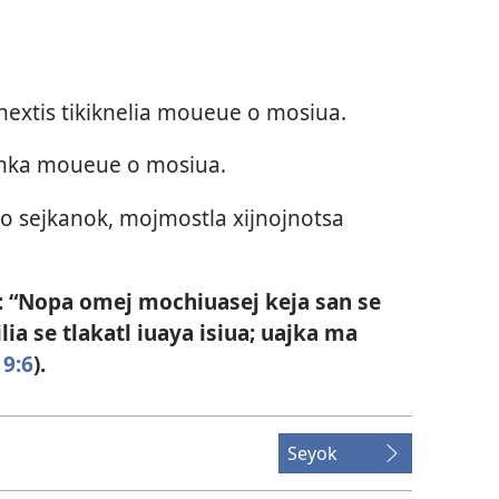
ijnextis tikiknelia moueue o mosiua.
opinka moueue o mosiua.
i o sejkanok, mojmostla xijnojnotsa
“Nopa omej mochiuasej keja san se
lia se tlakatl iuaya isiua; uajka ma
9:6
).
Seyok