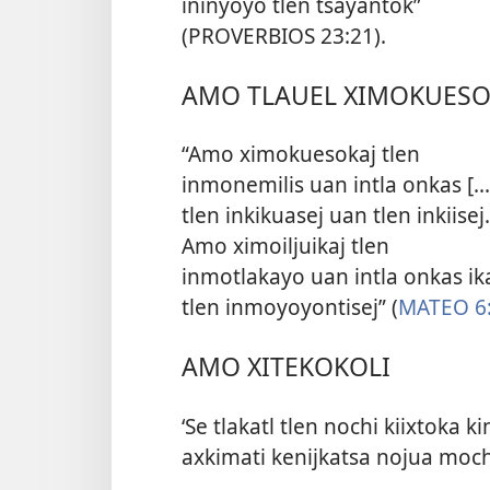
ininyoyo tlen tsayantok”
(
PROVERBIOS 23:21
).
AMO TLAUEL XIMOKUES
“Amo ximokuesokaj tlen
inmonemilis uan intla onkas [...
tlen inkikuasej uan tlen inkiisej.
Amo ximoiljuikaj tlen
inmotlakayo uan intla onkas ik
tlen inmoyoyontisej” (
MATEO 6
AMO XITEKOKOLI
‘Se tlakatl tlen nochi kiixtoka 
axkimati kenijkatsa nojua mochi