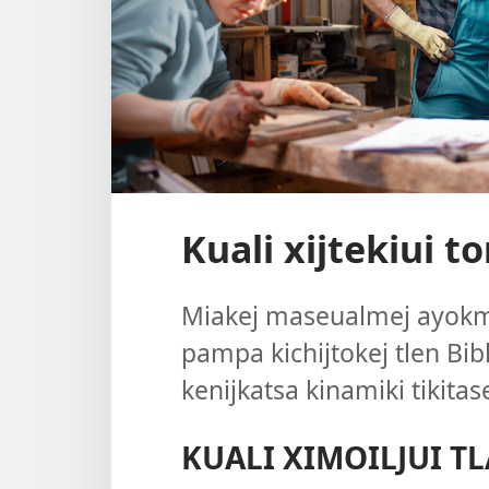
Kuali xijtekiui t
Miakej maseualmej ayokmo 
pampa kichijtokej tlen Bib
kenijkatsa kinamiki tikitase
KUALI XIMOILJUI TL