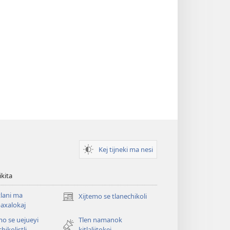
Kej tijneki ma nesi
ikita
tlani ma
Xijtemo se tlanechikoli
(opens
axalokaj
new
mo se uejueyi
Tlen namanok
window)
hikolistli
kitlalijtokej