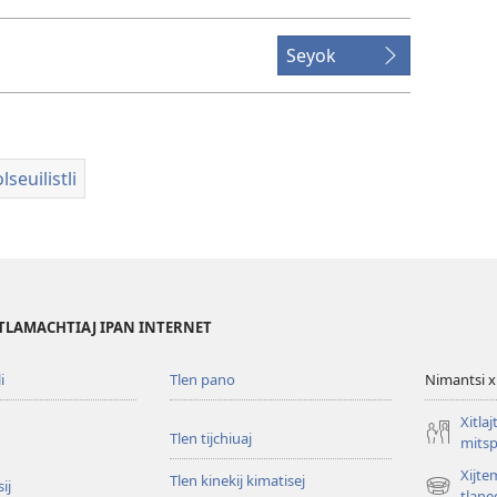
Seyok
lseuilistli
TLAMACHTIAJ IPAN INTERNET
i
Tlen pano
Nimantsi x
Xitlaj
Tlen tijchiuaj
mitsp
Xijte
Tlen kinekij kimatisej
ij
(opens
tlanec