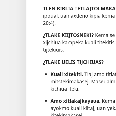
TLEN BIBLIA TETLAJTOLMAKA
ipoual, uan axtleno kipia kema as
20:4
).
¿TLAKE KIIJTOSNEKI?
Kema se a
xijchiua kampeka kuali titekitis
tijtekiuis.
¿TLAKE UELIS TIJCHIUAS?
Kuali xitekiti.
Tlaj amo titla
mitstekimakasej. Maseualmej 
kichiua iteki.
Amo xitlakajkayaua.
Kema s
ayokmo kuali kiitaj, uan ye
kitekimakasej.