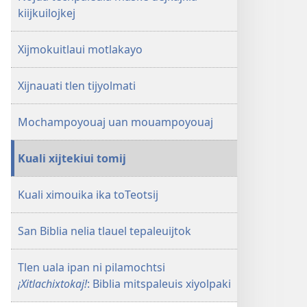
xiyolpaki
Biblia
kiijkuilojkej
mitspaleuis
xiyolpaki
Xijmokuitlaui motlakayo
Xijnauati tlen tijyolmati
Mochampoyouaj uan mouampoyouaj
Kuali xijtekiui tomij
Kuali ximouika ika toTeotsij
San Biblia nelia tlauel tepaleuijtok
Tlen uala ipan ni pilamochtsi
¡Xitlachixtokaj!
: Biblia mitspaleuis xiyolpaki