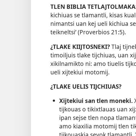
TLEN BIBLIA TETLAJTOLMAKA
kichiuas se tlamantli, kisas kua
nimantsi uan kej ueli kichiua se
teikneltsi’ (
Proverbios 21:5
).
¿TLAKE KIIJTOSNEKI?
Tlaj tijne
timoiljuis tlake tijchiuas, uan xi
xikilnamikto ni: amo tiuelis tij
ueli xijtekiui motomij.
¿TLAKE UELIS TIJCHIUAS?
Xijtekiui san tlen moneki.
X
tijkouas o tikixtlauas uan xij
ipan sejse tlen nopa tlamantli
amo kiaxilia motomij tlen tiki
tijkouaskia seyok tlamantli. X