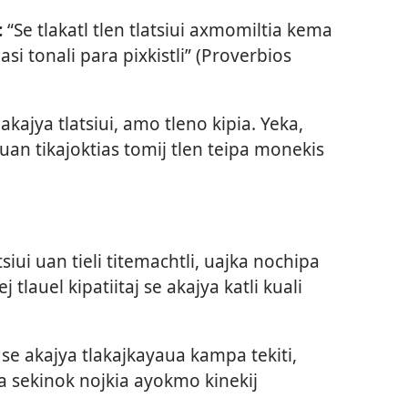
:
“Se tlakatl tlen tlatsiui axmomiltia kema
i tonali para pixkistli” (
Proverbios
kajya tlatsiui, amo tleno kipia. Yeka,
 uan tikajoktias tomij tlen teipa monekis
tsiui uan tieli titemachtli, uajka nochipa
tlauel kipatiitaj se akajya katli kuali
e akajya tlakajkayaua kampa tekiti,
ka sekinok nojkia ayokmo kinekij