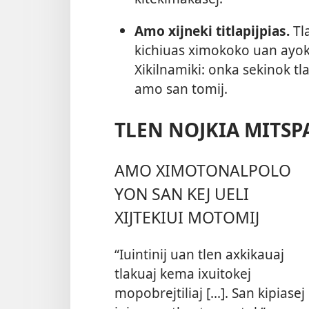
Amo xijneki titlapijpias.
Tla
kichiuas ximokoko uan ayok
Xikilnamiki: onka sekinok tl
amo san tomij.
TLEN NOJKIA MITSP
AMO XIMOTONALPOLO
YON SAN KEJ UELI
XIJTEKIUI MOTOMIJ
“Iuintinij uan tlen axkikauaj
tlakuaj kema ixuitokej
mopobrejtiliaj [...]. San kipiasej