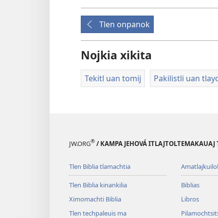
Tlen onpanok
Nojkia xikita
Tekitl uan tomij
Pakilistli uan tlayo
®
JW.ORG
/ KAMPA JEHOVÁ ITLAJTOLTEMAKAUAJ 
Tlen Biblia tlamachtia
Amatlajkuilol
Tlen Biblia kinankilia
Biblias
Ximomachti Biblia
Libros
Tlen techpaleuis ma
Pilamochtsits