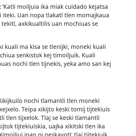
:
‘Katli moiljuia ika miak cuidado kejatsa
li iteki. Uan nopa tlakatl tlen momajkaua
 tekitl, axkikualtilis uan mochiuas se
ki kuali ma kisa se tlenijki, moneki kuali
jchiua senkistok kej timoiljuik. Kuali
kouas nochi tlen tijnekis, yeka amo san kej
ikijkuilo nochi tlamantli tlen moneki
xejxelo. Teipa xikijto keski tomij tijtekiuis
 tlen tijxelok. Tlaj se keski tlamantli
jtok tijtekiuiskia, uajka xikitski tlen ika
imoiljui ipan ni neskayotl: tlaj tijtekiuik