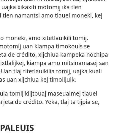
uajka xikaxiti motomij ika tlen
li tlen namantsi amo tlauel moneki, kej
o moneki, amo xitetlauikili tomij.
as motomij uan kiampa timokouis se
tarjeta de crédito, xijchiua kampeka nochipa
kiixtlalijkej, kiampa amo mitsinamasej san
an tlaj titetlauikilia tomij, uajka kuali
as uan xijchiua kej timoiljuik.
iuia tomij kiijtouaj maseualmej tlauel
jeta de crédito. Yeka, tlaj ta tijpia se,
SPALEUIS