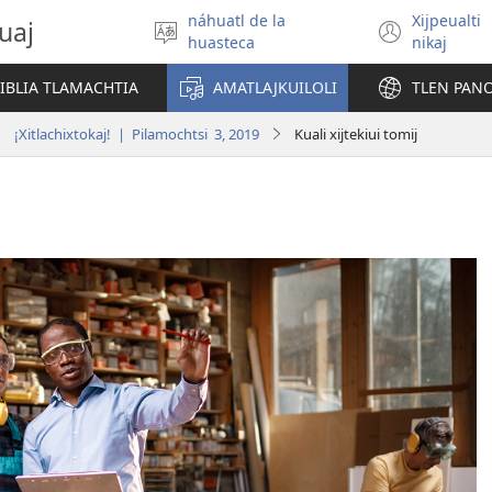
náhuatl de la
Xijpeualti
uaj
Xitlapejpeni
(open
huasteca
nikaj
se
new
tlajtoli
windo
BIBLIA TLAMACHTIA
AMATLAJKUILOLI
TLEN PAN
¡Xitlachixtokaj! | Pilamochtsi 3, 2019
Kuali xijtekiui tomij