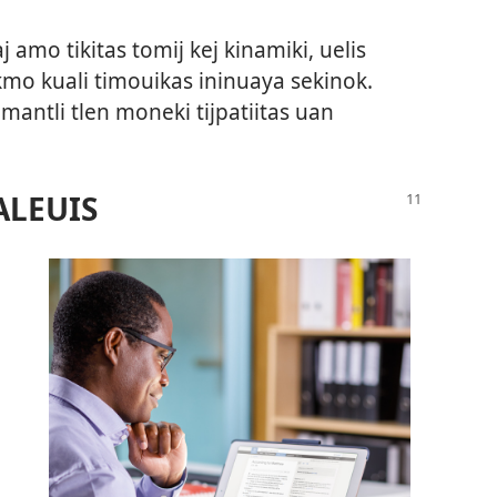
j amo tikitas tomij kej kinamiki, uelis
mo kuali timouikas ininuaya sekinok.
amantli tlen moneki tijpatiitas uan
ALEUIS