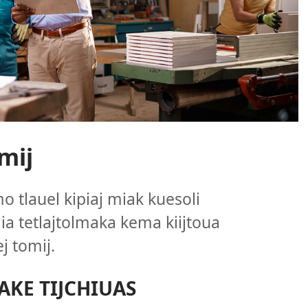
omij
tlauel kipiaj miak kuesoli
lia tetlajtolmaka kema kiijtoua
j tomij.
AKE TIJCHIUAS