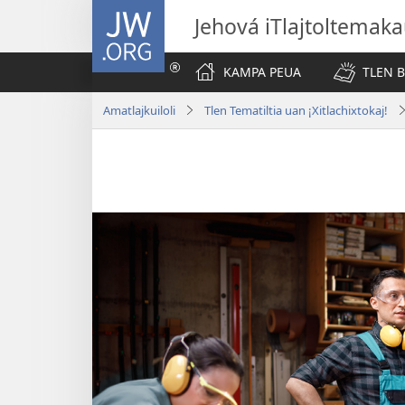
JW.ORG
Jehová iTlajtoltemaka
KAMPA PEUA
TLEN 
Amatlajkuiloli
Tlen Tematiltia uan ¡Xitlachixtokaj!