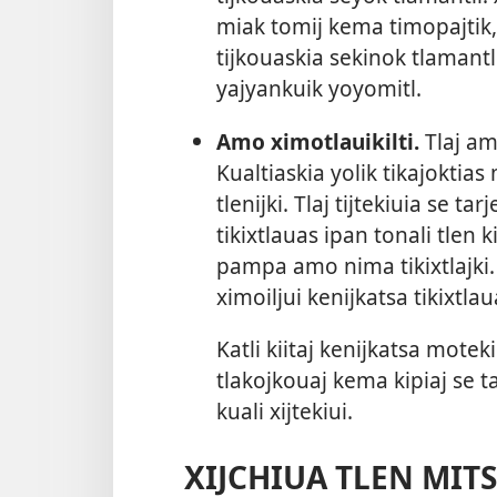
miak tomij kema timopajtik, 
tijkouaskia sekinok tlamant
yajyankuik yoyomitl.
Amo ximotlauikilti.
Tlaj am
Kualtiaskia yolik tikajokti
tlenijki. Tlaj tijtekiuia se 
tikixtlauas ipan tonali tlen 
pampa amo nima tikixtlajki. U
ximoiljui kenijkatsa tikixtlau
Katli kiitaj kenijkatsa motek
tlakojkouaj kema kipiaj se tar
kuali xijtekiui.
XIJCHIUA TLEN MIT