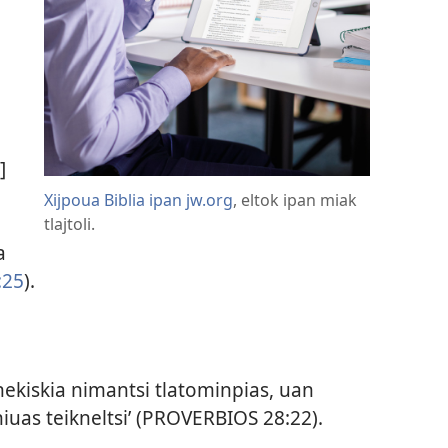
O
]
Xijpoua Biblia ipan jw.org
, eltok ipan miak
tlajtoli.
a
:25
).
kinekiskia nimantsi tlatominpias, uan
uas teikneltsi’ (
PROVERBIOS 28:22
).