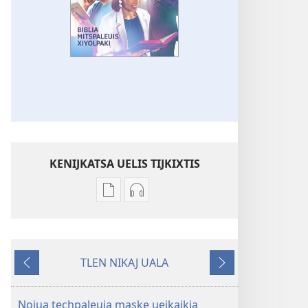
KENIJKATSA UELIS TIJKIXTIS
Uelis
Uelis
tijkixtis
tijkixtis
amatlajkuiloli
tlen
ipan
tijneki
TLEN NIKAJ UALA
¡XITLACHIXTOKAJ!
tijkakis
Tlen
Seyok
Biblia
ipan
onpanok
mitspaleuis
¡XITLACHIXTOKAJ!
Nojua techpaleuia maske uejkajkia