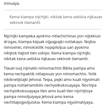
ininuaya.
Kema kiampa nijchijki, nikitak kena ueliskia nijkauas
sekinok tlamantli
Nijchijki kampeka ayokmo nitlachichinas yon nijtekiuis
drogas, kiampa kejuak nijpajpajki notlakayo. Nojkia
nimoxinki, nimokixtilik nopipiloljua uan ayokmo
nikijtok tlajtoli tlen sokiyo. Kema kiampa nijchijki,
nikitak kena ueliskia nijkauas sekinok tlamantli.
Tlauel ouij nijmatki nimomachtis Biblia pampa amo
kema nechpaktik nitlapouas yon nimomachtis. Yolik
nikiknelijtiajki Jehová. Teipa, pejki amo kuali nijyolmati
pampa notlalnamikilis nechyolkokouayaya. Nochipa
nechyolkokouayaya tlen amo kuali tlen nijchijtoya
pampa nimoiljuiyaya Jehová amo kema
nechtlapojpoljuiskia. Kema kiampa nijyolmatiyaya,