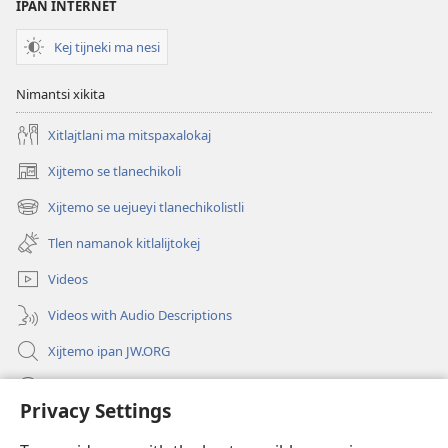
IPAN INTERNET
Kej tijneki ma nesi
Nimantsi xikita
Xitlajtlani ma mitspaxalokaj
Xijtemo se tlanechikoli
(opens
new
Xijtemo se uejueyi tlanechikolistli
(opens
window)
new
Tlen namanok kitlalijtokej
window)
Videos
Videos with Audio Descriptions
Xijtemo ipan JW.ORG
Mitspaleuis
Privacy Settings
Nitemakas tomij
(opens