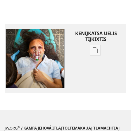
KENIJKATSA UELIS
TIJKIXTIS
Uelis
tijkixtis
amatlajkuiloli
ipan
TLEN
TEMATILTIA
Julio 2014
®
JW.ORG
/ KAMPA JEHOVÁ ITLAJTOLTEMAKAUAJ TLAMACHTIAJ