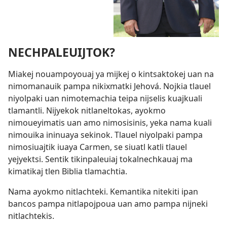
NECHPALEUIJTOK?
Miakej nouampoyouaj ya mijkej o kintsaktokej uan na
nimomanauik pampa nikixmatki Jehová. Nojkia tlauel
niyolpaki uan nimotemachia teipa nijselis kuajkuali
tlamantli. Nijyekok nitlaneltokas, ayokmo
nimoueyimatis uan amo nimosisinis, yeka nama kuali
nimouika ininuaya sekinok. Tlauel niyolpaki pampa
nimosiuajtik iuaya Carmen, se siuatl katli tlauel
yejyektsi. Sentik tikinpaleuiaj tokalnechkauaj ma
kimatikaj tlen Biblia tlamachtia.
Nama ayokmo nitlachteki. Kemantika nitekiti ipan
bancos pampa nitlapojpoua uan amo pampa nijneki
nitlachtekis.