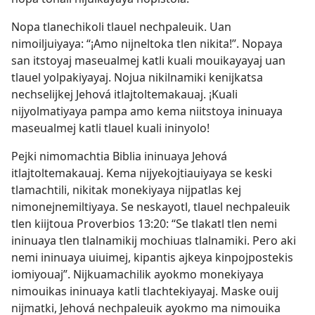
Nopa tlanechikoli tlauel nechpaleuik. Uan
nimoiljuiyaya: “¡Amo nijneltoka tlen nikita!”. Nopaya
san itstoyaj maseualmej katli kuali mouikayayaj uan
tlauel yolpakiyayaj. Nojua nikilnamiki kenijkatsa
nechselijkej Jehová itlajtoltemakauaj. ¡Kuali
nijyolmatiyaya pampa amo kema niitstoya ininuaya
maseualmej katli tlauel kuali ininyolo!
Pejki nimomachtia Biblia ininuaya Jehová
itlajtoltemakauaj. Kema nijyekojtiauiyaya se keski
tlamachtili, nikitak monekiyaya nijpatlas kej
nimonejnemiltiyaya. Se neskayotl, tlauel nechpaleuik
tlen kiijtoua
Proverbios 13:20
: “Se tlakatl tlen nemi
ininuaya tlen tlalnamikij mochiuas tlalnamiki. Pero aki
nemi ininuaya uiuimej, kipantis ajkeya kinpojpostekis
iomiyouaj”. Nijkuamachilik ayokmo monekiyaya
nimouikas ininuaya katli tlachtekiyayaj. Maske ouij
nijmatki, Jehová nechpaleuik ayokmo ma nimouika