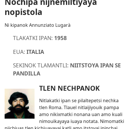
Nochipa nijnemiltiyaya
nopistola
Ni kipanok Annunziato Lugarà
TLAKATKI IPAN:
1958
EUA:
ITALIA
SEKINOK TLAMANTLI:
NIITSTOYA IPAN SE
PANDILLA
TLEN NECHPANOK
Nitlakatki ipan se pilaltepetsi nechka
tlen Roma. Tlauel nitlaijiyouik pampa
amo nikixmatki nonana uan amo kuali
nimouikayaya iuaya notata. Nimomatki
nijchiuas tlen kichiuayayaj katli amo itstoyaj ininchaj.