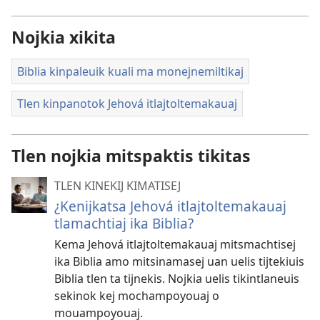
Nojkia xikita
Biblia kinpaleuik kuali ma monejnemiltikaj
Tlen kinpanotok Jehová itlajtoltemakauaj
Tlen nojkia mitspaktis tikitas
TLEN KINEKIJ KIMATISEJ
¿Kenijkatsa Jehová itlajtoltemakauaj
tlamachtiaj ika Biblia?
Kema Jehová itlajtoltemakauaj mitsmachtisej
ika Biblia amo mitsinamasej uan uelis tijtekiuis
Biblia tlen ta tijnekis. Nojkia uelis tikintlaneuis
sekinok kej mochampoyouaj o
mouampoyouaj.