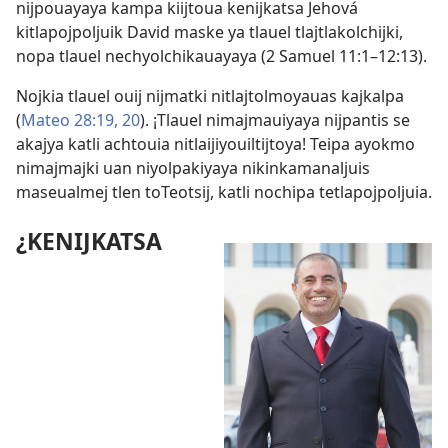
nijpouayaya kampa kiijtoua kenijkatsa Jehová
kitlapojpoljuik David maske ya tlauel tlajtlakolchijki,
nopa tlauel nechyolchikauayaya (
2 Samuel 11:1–12:13
).
Nojkia tlauel ouij nijmatki nitlajtolmoyauas kajkalpa
(
Mateo 28:19, 20
). ¡Tlauel nimajmauiyaya nijpantis se
akajya katli achtouia nitlaijiyouiltijtoya! Teipa ayokmo
nimajmajki uan niyolpakiyaya nikinkamanaljuis
maseualmej tlen toTeotsij, katli nochipa tetlapojpoljuia.
¿KENIJKATSA