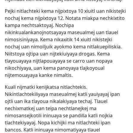
Pejki nitlachteki kema nijpixtoya 10 xiuitl uan nikistejki
nochaj kema nijpixtoya 12. Notata miakpa nechkixtito
kampa nechtsaktoyaj. Nochipa
nikinkualankanojnotsayaya maseualmej uan tlauel
nimosisiniyaya. Kema nikaxitik 14 xiuitl nikistejki
nochaj uan nimoiljuik ayokmo kema nitlakuepiliskia.
Niitstoya ojtipa uan nijtekiuiyaya drogas. Kema
tlayouayaya nijtlapouayaya se carro uan nopaya
nikochiyaya, uan kema panoyaya tlajkoyoual
nijtemouayaya kanke nimaltis.
Kuali nijmatki kenijkatsa nitlachtekis.
Nikintlachtekiliyaya maseualmej katli yauiyayaj ipan
ojtli uan ika tlayoua nikalakiyaya techaj. Tlauel
nechixmatkej uan teipa nechtlanejkej ma
nimosansejkotili ininuaya se pandilla katli nojkia
tlachtekiyayaj. Nopa kichijki ma nitlachteki ipan
bancos. Katli ininuaya nimomatiyaya tlauel