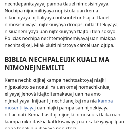
nechtlepanitayayaj pampa tlauel nimosisiniyaya.
Nochipa nijnemiltiyaya nopistola uan kema
nikochiyaya nijtlaliyaya notsontetontsajla. Tlauel
nimosisiniyaya, nijtekiuiyaya drogas, nitlachtekiyaya,
nisiuanemiyaya uan nijtekiuiyaya tlajtoli tlen sokiyo.
Policías nochipa nechtemojtinemiyayaj uan miakpa
nechitskijkej. Miak xiuitl niitstoya cárcel uan ojtipa.
BIBLIA NECHPALEUIK KUALI MA
NIMONEJNEMILTI
Kema nechkixtijkej kampa nechtsaktoyaj niajki
nijpaxaloto se noaui. Ya uan omej nomachikniuaj
eliyayaj Jehová itlajtoltemakauaj uan na amo
nijmatiyaya. Inijuantij nechtlanejkej ma nia
kampa
mosentiliyayaj
uan niajki pampa san nijnekiyaya
nitlachiati. Kema tiasitoj, nijnejki nimoseuis tlaika uan
kiampa nikinitaskia katli kisayayaj uan kalakiyayaj. Ipan
nopa tonali nijuikayaya nopistola.