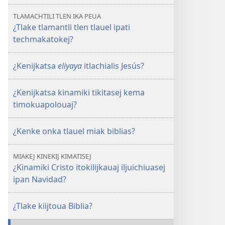
techmakatokej?
TLAMACHTILI TLEN IKA PEUA
¿Tlake tlamantli tlen tlauel ipati
techmakatokej?
¿Kenijkatsa
eliyaya
itlachialis Jesús?
¿Kenijkatsa kinamiki tikitasej kema
timokuapolouaj?
¿Kenke onka tlauel miak biblias?
MIAKEJ KINEKIJ KIMATISEJ
¿Kinamiki Cristo itokilijkauaj iljuichiuasej
ipan Navidad?
¿Tlake kiijtoua Biblia?