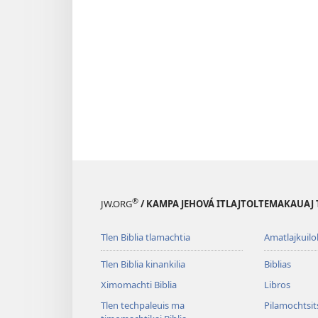
®
JW.ORG
/ KAMPA JEHOVÁ ITLAJTOLTEMAKAUAJ 
Tlen Biblia tlamachtia
Amatlajkuilol
Tlen Biblia kinankilia
Biblias
Ximomachti Biblia
Libros
Tlen techpaleuis ma
Pilamochtsits