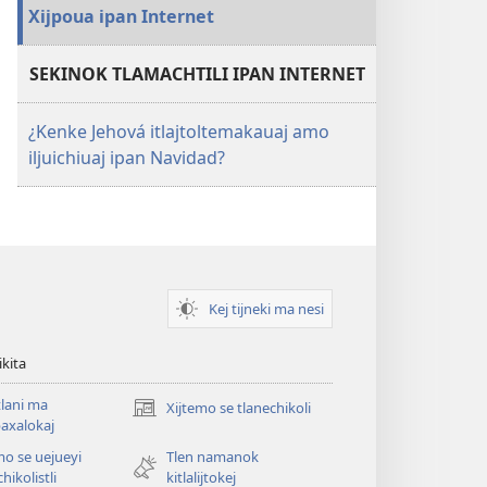
Xijpoua ipan Internet
SEKINOK TLAMACHTILI IPAN INTERNET
¿Kenke Jehová itlajtoltemakauaj amo
iljuichiuaj ipan Navidad?
Kej tijneki ma nesi
ikita
tlani ma
Xijtemo se tlanechikoli
(opens
axalokaj
new
mo se uejueyi
Tlen namanok
window)
hikolistli
kitlalijtokej