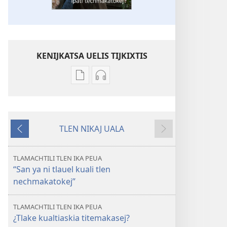
KENIJKATSA UELIS TIJKIXTIS
Uelis
Uelis
tijkixtis
tijkixtis
amatlajkuiloli
tlen
ipan
tijneki
TLEN NIKAJ UALA
TLEN
tijkakis
Tlen
Seyok
TEMATILTIA
ipan
onpanok
¿Tlake
TLEN
TLAMACHTILI TLEN IKA PEUA
tlamantli
TEMATILTIA
“San ya ni tlauel kuali tlen
tlen
¿Tlake
nechmakatokej”
tlauel
tlamantli
ipati
tlen
TLAMACHTILI TLEN IKA PEUA
techmakatokej?
tlauel
¿Tlake kualtiaskia titemakasej?
ipati