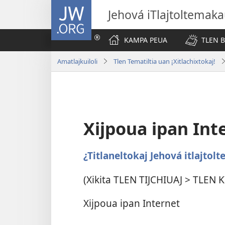
JW.ORG
Jehová iTlajtoltemaka
KAMPA PEUA
TLEN 
Amatlajkuiloli
Tlen Tematiltia uan ¡Xitlachixtokaj!
Xijpoua ipan Int
¿Titlaneltokaj Jehová itlajtol
(Xikita TLEN TIJCHIUAJ > TLEN K
Xijpoua ipan Internet