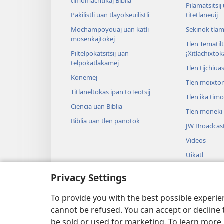
timomachtikaj Biblia
Pilamatsitsij
Pakilistli uan tlayolseuilistli
titetlaneuij
Mochampoyouaj uan katli
Sekinok tlam
mosenkajtokej
Tlen Tematil
Piltelpokatsitsij uan
¡Xitlachixtok
telpokatlakamej
Tlen tijchiua
Konemej
Tlen moixto
Titlaneltokas ipan toTeotsij
Tlen ika tim
Ciencia uan Biblia
Tlen moneki t
Biblia uan tlen panotok
JW Broadcas
Videos
Uikatl
Tlanextilili t
Privacy Settings
Tlapoualistli
Biblia
To provide you with the best possible experi
cannot be refused. You can accept or decline 
be sold or used for marketing. To learn more