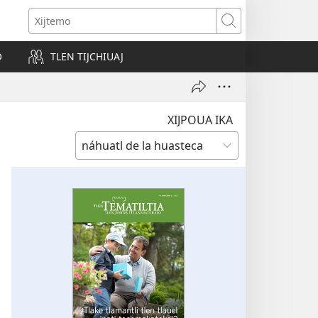
s
Xijtemo
w)
O
TLEN TIJCHIUAJ
XIJPOUA IKA