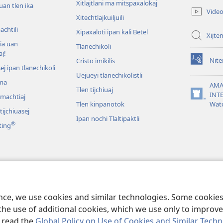
Xitlajtlani ma mitspaxalokaj
new
 uan tlen ika
Vide
window)
Xitechtlajkuiljuili
achtili
Xipaxaloti ipan kali Betel
Xijte
tia uan
Tlanechikoli
aj!
Nite
Cristo imikilis
(opens
sej ipan tlanechikoli
new
Uejueyi tlanechikolistli
ma
window)
AMA
Tlen tijchiuaj
INT
omachtiaj
(opens
Tlen kinpanotok
Wat
new
ijchiuasej
window)
Ipan nochi Tlaltipaktli
®
ting
len uala ipan Biblia
 tlen mokixtijtok ipan
ence, we use cookies and similar technologies. Some cooki
the use of additional cookies, which we use only to improve 
, read the
Global Policy on Use of Cookies and Similar Tech