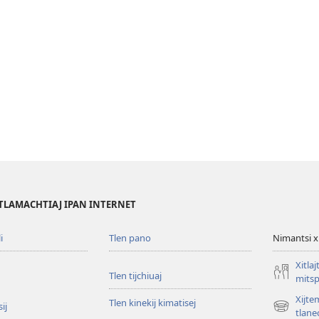
TLAMACHTIAJ IPAN INTERNET
i
Tlen pano
Nimantsi x
Xitlaj
Tlen tijchiuaj
mitsp
Xijte
Tlen kinekij kimatisej
ij
(opens
tlanec