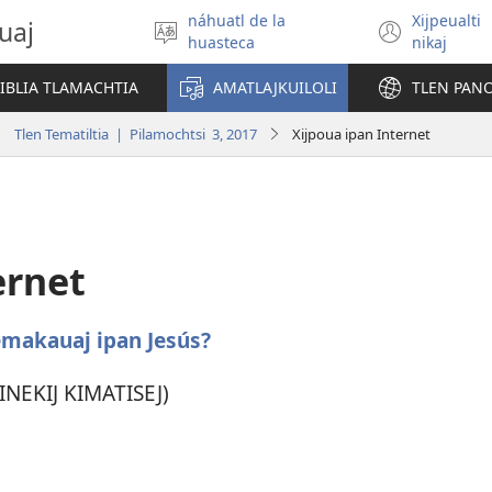
náhuatl de la
Xijpeualti
uaj
Xitlapejpeni
(open
huasteca
nikaj
se
new
tlajtoli
windo
BIBLIA TLAMACHTIA
AMATLAJKUILOLI
TLEN PAN
Tlen Tematiltia | Pilamochtsi 3, 2017
Xijpoua ipan Internet
ernet
temakauaj ipan Jesús?
INEKIJ KIMATISEJ)