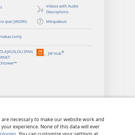
Videos with Audio
os
Descriptions
mo ipan JW.ORG
Mitspaleuis
makas tomij
TLAJKUILOLI IPAN
®
JW Hub
(opens
ERNET
new
chtower™
window)
es are necessary to make our website work and
your experience. None of this data will ever
nologies
. You can customize your settings at