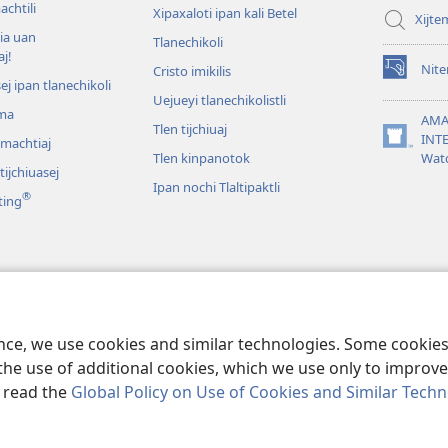
achtili
Xipaxaloti ipan kali Betel
Xijte
tia uan
Tlanechikoli
aj!
Nite
Cristo imikilis
(opens
sej ipan tlanechikoli
new
Uejueyi tlanechikolistli
ma
window)
AMA
Tlen tijchiuaj
INT
omachtiaj
(opens
Tlen kinpanotok
Wat
new
ijchiuasej
window)
Ipan nochi Tlaltipaktli
®
ting
len uala ipan Biblia
 tlen mokixtijtok ipan
ence, we use cookies and similar technologies. Some cooki
the use of additional cookies, which we use only to improve 
, read the
Global Policy on Use of Cookies and Similar Tech
ract Society of Pennsylvania.
KEJ MONEKI TIJTEKIUIS
|
TLEN SEKINOK AM