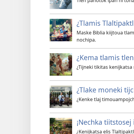
Tlen panotok ipan ni tonal
¿Tlamis Tlaltipaktl
Maske Biblia kiijtoua tlam
nochipa.
¿Kema tlamis tlen 
¿Tijneki tikitas kenijkatsa
¿Tlake moneki tijc
¿Kenke tlaj timouampojch
¡Nechka tiitstosej 
¿Kenijkatsa elis Tlaltipakt