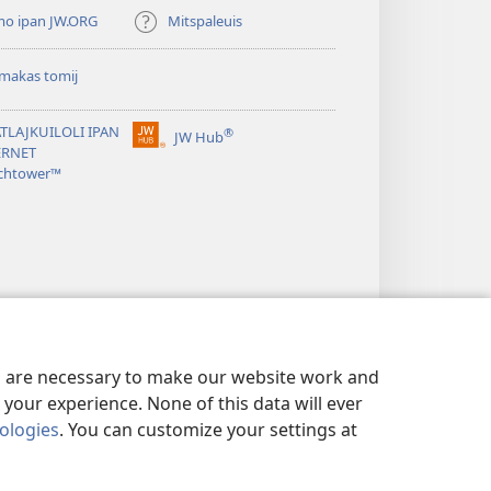
mo ipan JW.ORG
Mitspaleuis
makas tomij
TLAJKUILOLI IPAN
®
JW Hub
(opens
ERNET
new
chtower™
window)
es are necessary to make our website work and
your experience. None of this data will ever
nologies
. You can customize your settings at
O UELIS KIITASEJ
|
PRIVACY SETTINGS