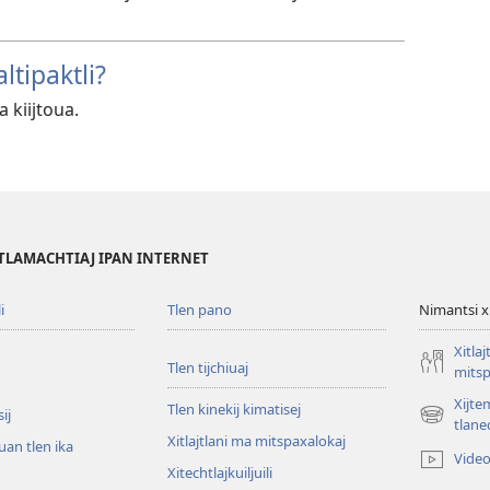
ltipaktli?
a kiijtoua.
TLAMACHTIAJ IPAN INTERNET
i
Tlen pano
Nimantsi x
Xitlaj
Tlen tijchiuaj
mitsp
Xijte
Tlen kinekij kimatisej
ij
(opens
tlanec
Xitlajtlani ma mitspaxalokaj
new
 uan tlen ika
Vide
window)
Xitechtlajkuiljuili