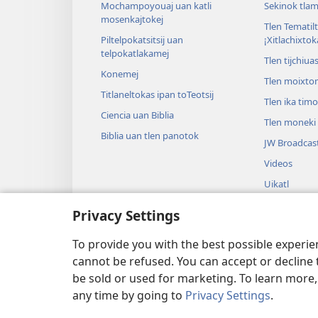
Mochampoyouaj uan katli
Sekinok tlam
mosenkajtokej
Tlen Tematil
Piltelpokatsitsij uan
¡Xitlachixtok
telpokatlakamej
Tlen tijchiua
Konemej
Tlen moixto
Titlaneltokas ipan toTeotsij
Tlen ika tim
Ciencia uan Biblia
Tlen moneki t
Biblia uan tlen panotok
JW Broadcas
Videos
Uikatl
Tlanextilili t
Privacy Settings
Tlapoualistli
Biblia
To provide you with the best possible experi
cannot be refused. You can accept or decline 
be sold or used for marketing. To learn more
any time by going to
Privacy Settings
.
Copyright
© 2026 Watch Tower Bible and T