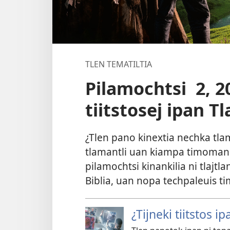
TLEN TEMATILTIA
Pilamochtsi 2, 2
tiitstosej ipan Tl
¿Tlen pano kinextia nechka tlami
tlamantli uan kiampa timomana
pilamochtsi kinankilia ni tlajtlan
Biblia, uan nopa techpaleuis tim
¿Tijneki tiitstos ip