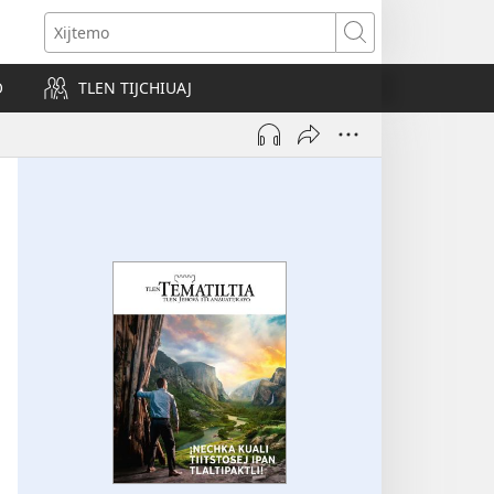
s
Xijtemo
w)
O
TLEN TIJCHIUAJ