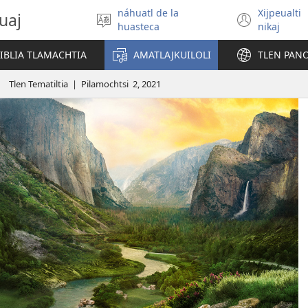
náhuatl de la
Xijpeualti
uaj
Xitlapejpeni
(open
huasteca
nikaj
se
new
tlajtoli
windo
BIBLIA TLAMACHTIA
AMATLAJKUILOLI
TLEN PAN
Tlen Tematiltia | Pilamochtsi 2, 2021