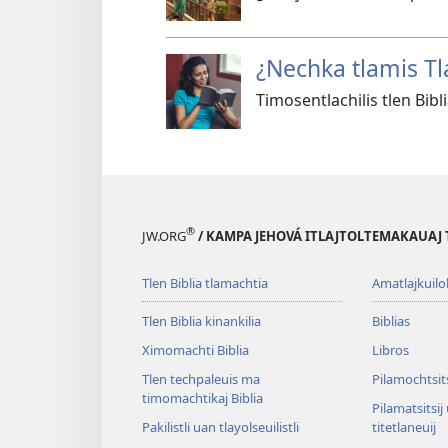
¿Nechka tlamis Tla
Timosentlachilis tlen Bibli
®
JW.ORG
/ KAMPA JEHOVÁ ITLAJTOLTEMAKAUAJ 
Tlen Biblia tlamachtia
Amatlajkuilol
Tlen Biblia kinankilia
Biblias
Ximomachti Biblia
Libros
Tlen techpaleuis ma
Pilamochtsits
timomachtikaj Biblia
Pilamatsitsij
Pakilistli uan tlayolseuilistli
titetlaneuij