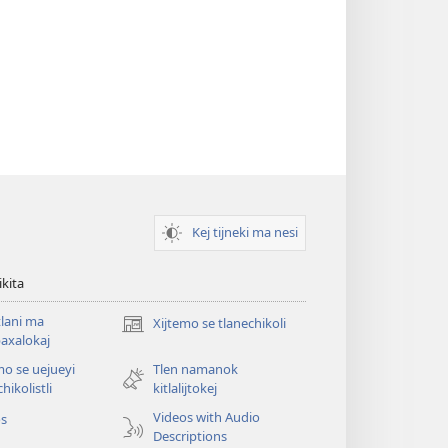
Kej tijneki ma nesi
ikita
tlani ma
Xijtemo se tlanechikoli
(opens
axalokaj
new
mo se uejueyi
Tlen namanok
window)
hikolistli
kitlalijtokej
Videos with Audio
os
Descriptions