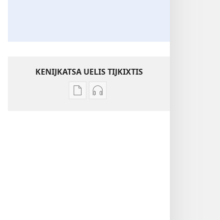
KENIJKATSA UELIS TIJKIXTIS
Uelis
Uelis
tijkixtis
tijkixtis
amatlajkuiloli
tlen
ipan
tijneki
TLEN
tijkakis
TEMATILTIA
ipan
¡Nechka
TLEN
kuali
TEMATILTIA
tiitstosej
¡Nechka
ipan
kuali
Tlaltipaktli!
tiitstosej