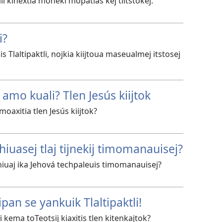
i kinextia moneki mopatlas kej tiitstokej.
i?
is Tlaltipaktli, nojkia kiijtoua maseualmej itstosej
amo kuali? Tlen Jesús kiijtok
 moaxitia tlen Jesús kiijtok?
hiuasej tlaj tijnekij timomanauisej?
iuaj ika Jehová techpaleuis timomanauisej?
ipan se yankuik Tlaltipaktli!
li kema toTeotsij kiaxitis tlen kitenkajtok?