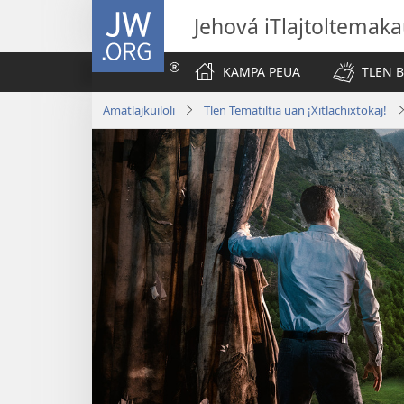
JW.ORG
Jehová iTlajtoltemaka
KAMPA PEUA
TLEN 
Amatlajkuiloli
Tlen Tematiltia uan ¡Xitlachixtokaj!