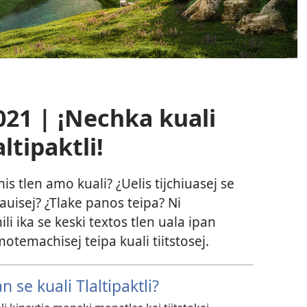
021 | ¡Nechka kuali
altipaktli!
s tlen amo kuali? ¿Uelis tijchiuasej se
uisej? ¿Tlake panos teipa? Ni
ili ika se keski textos tlen uala ipan
otemachisej teipa kuali tiitstosej.
an se kuali Tlaltipaktli?