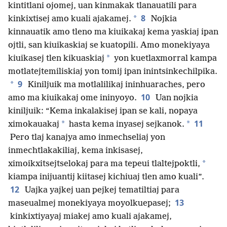
kintitlani ojomej, uan kinmakak tlanauatili para
8
*
kinkixtisej amo kuali ajakamej.
Nojkia
kinnauatik amo tleno ma kiuikakaj kema yaskiaj ipan
ojtli, san kiuikaskiaj se kuatopili. Amo monekiyaya
*
kiuikasej tlen kikuaskiaj
yon kuetlaxmorral kampa
motlatejtemiliskiaj yon tomij ipan inintsinkechilpika.
9
*
Kiniljuik ma motlalilikaj ininhuaraches, pero
10
amo ma kiuikakaj ome ininyoyo.
Uan nojkia
kiniljuik: “Kema inkalakisej ipan se kali, nopaya
11
*
*
ximokauakaj
hasta kema inyasej sejkanok.
Pero tlaj kanajya amo inmechseliaj yon
inmechtlakakiliaj, kema inkisasej,
*
ximoikxitsejtselokaj para ma tepeui tlaltejpoktli,
kiampa inijuantij kiitasej kichiuaj tlen amo kuali”.
12
Uajka yajkej uan pejkej tematiltiaj para
13
maseualmej monekiyaya moyolkuepasej;
kinkixtiyayaj miakej amo kuali ajakamej,