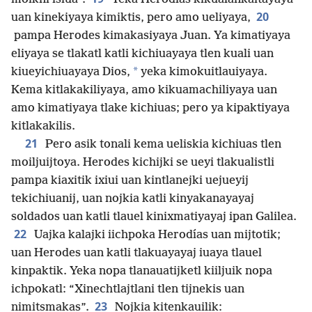
20
uan kinekiyaya kimiktis, pero amo ueliyaya,
pampa Herodes kimakasiyaya Juan. Ya kimatiyaya
eliyaya se tlakatl katli kichiuayaya tlen kuali uan
*
kiueyichiuayaya Dios,
yeka kimokuitlauiyaya.
Kema kitlakakiliyaya, amo kikuamachiliyaya uan
amo kimatiyaya tlake kichiuas; pero ya kipaktiyaya
kitlakakilis.
21
Pero asik tonali kema ueliskia kichiuas tlen
moiljuijtoya. Herodes kichijki se ueyi tlakualistli
pampa kiaxitik ixiui uan kintlanejki uejueyij
tekichiuanij, uan nojkia katli kinyakanayayaj
soldados uan katli tlauel kinixmatiyayaj ipan Galilea.
22
Uajka kalajki iichpoka Herodías uan mijtotik;
uan Herodes uan katli tlakuayayaj iuaya tlauel
kinpaktik. Yeka nopa tlanauatijketl kiiljuik nopa
ichpokatl: “Xinechtlajtlani tlen tijnekis uan
23
nimitsmakas”.
Nojkia kitenkauilik: