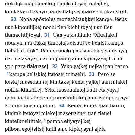
itokilijkauaj kimatkej kimiktijtoyaj, ualajkej,
kiuikakej itlakayo uan kitlalijkej ipan se mijkaostotl.
30
Nopa apóstoles monechkauijkej kampa Jesús
uan kipouilijkej nochi tlen kichijtoyaj uan tlen
31
tlamachtijtoyaj.
Uan ya kiniljuik: “Xiualakaj
nouaya, ma tiakaj timosiajketsatij se kentsi kampa
tlatsitsikatok”. Pampa miakej maseualmej yauiyayaj
uan ualayayaj, uan inijuantij amo kipiayayaj tonali
32
yon para tlakuasej.
Yeka yajkej uejka ipan barco
33
*
kampa ueliskiaj itstosej ininselti.
Pero se
keskij maseualmej kinitakej kema yajkej uan miakej
nojkia kimatkej. Yeka maseualmej katli euayayaj
ipan nochi altepemej moisiuiltijkej uan asitoj nopaya
34
achtoui que inijuantij.
Kema temok ipan barco,
kinitak itstoyaj miakej maseualmej uan tlauel
*
kinteikneltiitak,
pampa eliyayaj kej
pilborregojtsitsij katli amo kipiayayaj ajkia