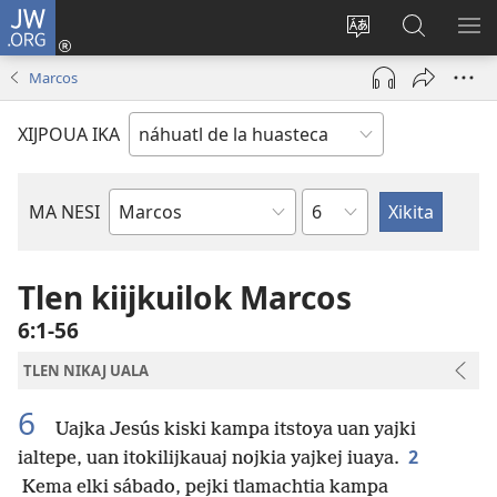
JW.ORG
Xijpeualti
nikaj
Xijpatili
Xijtemo
MA
(opens
ipan
ipan
NE
Marcos
new
tlajtoli
JW.ORG
ME
window)
tlen
XIJPOUA IKA
tijneki
ma
nesi
Tlamachtili
MA NESI
Bible
Book
Tlen kiijkuilok Marcos
6:1-56
TLEN NIKAJ UALA
6
Uajka Jesús kiski kampa itstoya uan yajki
2
ialtepe, uan itokilijkauaj nojkia yajkej iuaya.
Kema elki sábado, pejki tlamachtia kampa