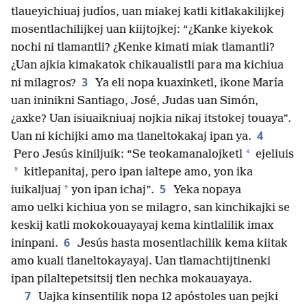
tlaueyichiuaj judíos, uan miakej katli kitlakakilijkej
mosentlachilijkej uan kiijtojkej: “¿Kanke kiyekok
nochi ni tlamantli? ¿Kenke kimati miak tlamantli?
¿Uan ajkia kimakatok chikaualistli para ma kichiua
3
ni milagros?
Ya eli nopa kuaxinketl, ikone María
uan ininikni Santiago, José, Judas uan Simón,
¿axke? Uan isiuaikniuaj nojkia nikaj itstokej touaya”.
4
Uan ni kichijki amo ma tlaneltokakaj ipan ya.
*
Pero Jesús kiniljuik: “Se teokamanalojketl
ejeliuis
*
kitlepanitaj, pero ipan ialtepe amo, yon ika
5
*
iuikaljuaj
yon ipan ichaj”.
Yeka nopaya
amo uelki kichiua yon se milagro, san kinchikajki se
keskij katli mokokouayayaj kema kintlalilik imax
6
ininpani.
Jesús hasta mosentlachilik kema kiitak
amo kuali tlaneltokayayaj. Uan tlamachtijtinenki
ipan pilaltepetsitsij tlen nechka mokauayaya.
7
Uajka kinsentilik nopa 12 apóstoles uan pejki