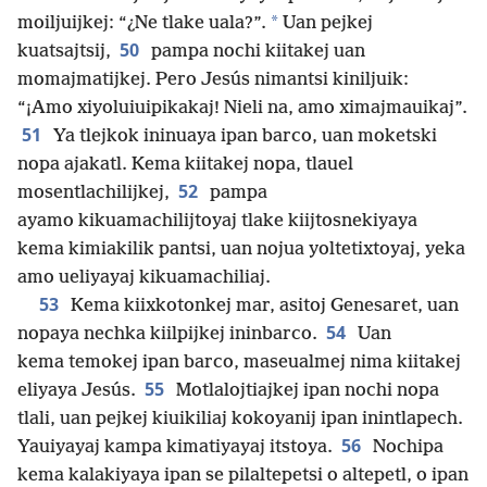
*
moiljuijkej: “¿Ne tlake uala?”.
Uan pejkej
50
kuatsajtsij,
pampa nochi kiitakej uan
momajmatijkej. Pero Jesús nimantsi kiniljuik:
“¡Amo xiyoluiuipikakaj! Nieli na, amo ximajmauikaj”.
51
Ya tlejkok ininuaya ipan barco, uan moketski
nopa ajakatl. Kema kiitakej nopa, tlauel
52
mosentlachilijkej,
pampa
ayamo kikuamachilijtoyaj tlake kiijtosnekiyaya
kema kimiakilik pantsi, uan nojua yoltetixtoyaj, yeka
amo ueliyayaj kikuamachiliaj.
53
Kema kiixkotonkej mar, asitoj Genesaret, uan
54
nopaya nechka kiilpijkej ininbarco.
Uan
kema temokej ipan barco, maseualmej nima kiitakej
55
eliyaya Jesús.
Motlalojtiajkej ipan nochi nopa
tlali, uan pejkej kiuikiliaj kokoyanij ipan inintlapech.
56
Yauiyayaj kampa kimatiyayaj itstoya.
Nochipa
kema kalakiyaya ipan se pilaltepetsi o altepetl, o ipan