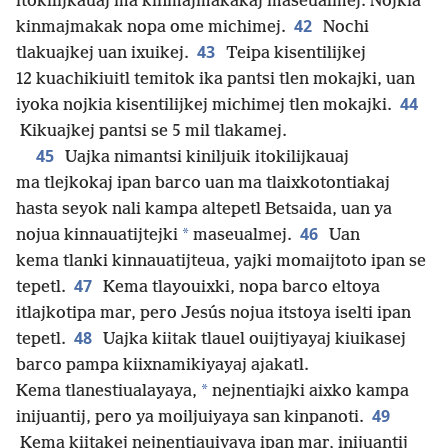
itokilijkauaj ma kinmajmakakaj maseualmej. Nojkia
42
kinmajmakak nopa ome michimej.
Nochi
43
tlakuajkej uan ixuikej.
Teipa kisentilijkej
12 kuachikiuitl temitok ika pantsi tlen mokajki, uan
44
iyoka nojkia kisentilijkej michimej tlen mokajki.
Kikuajkej pantsi se 5 mil tlakamej.
45
Uajka nimantsi kiniljuik itokilijkauaj
ma tlejkokaj ipan barco uan ma tlaixkotontiakaj
hasta seyok nali kampa altepetl Betsaida, uan ya
46
*
nojua kinnauatijtejki
maseualmej.
Uan
kema tlanki kinnauatijteua, yajki momaijtoto ipan se
47
tepetl.
Kema tlayouixki, nopa barco eltoya
itlajkotipa mar, pero Jesús nojua itstoya iselti ipan
48
tepetl.
Uajka kiitak tlauel ouijtiyayaj kiuikasej
barco pampa kiixnamikiyayaj ajakatl.
*
Kema tlanestiualayaya,
nejnentiajki aixko kampa
49
inijuantij, pero ya moiljuiyaya san kinpanoti.
Kema kiitakej nejnentiauiyaya ipan mar, inijuantij