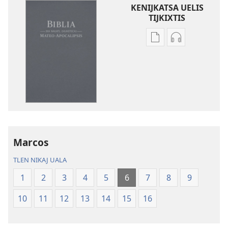
KENIJKATSA UELIS
TIJKIXTIS
Uelis
Uelis
tijkixtis
tijkixtis
amatlajkuiloli
tlen
ipan
tijneki
Biblia
tijkakis
ika
ipan
nauatl
Biblia
(Huasteca)
ika
Mateo-
nauatl
Marcos
Apocalipsis
(Huasteca)
TLEN NIKAJ UALA
Mateo-
Apocalipsis
1
2
3
4
5
6
7
8
9
10
11
12
13
14
15
16