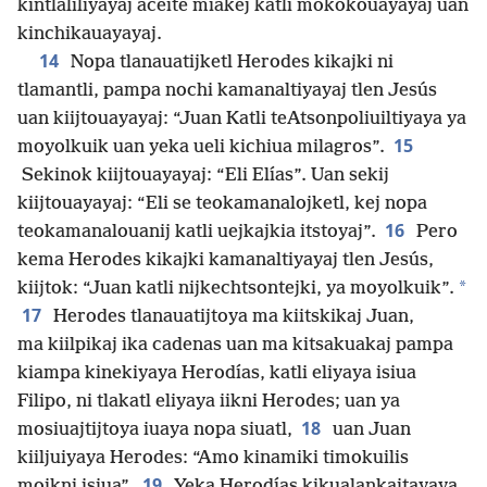
kintlaliliyayaj aceite miakej katli mokokouayayaj uan
kinchikauayayaj.
14
Nopa tlanauatijketl Herodes kikajki ni
tlamantli, pampa nochi kamanaltiyayaj tlen Jesús
uan kiijtouayayaj: “Juan Katli teAtsonpoliuiltiyaya ya
15
moyolkuik uan yeka ueli kichiua milagros”.
Sekinok kiijtouayayaj: “Eli Elías”. Uan sekij
kiijtouayayaj: “Eli se teokamanalojketl, kej nopa
16
teokamanalouanij katli uejkajkia itstoyaj”.
Pero
kema Herodes kikajki kamanaltiyayaj tlen Jesús,
*
kiijtok: “Juan katli nijkechtsontejki, ya moyolkuik”.
17
Herodes tlanauatijtoya ma kiitskikaj Juan,
ma kiilpikaj ika cadenas uan ma kitsakuakaj pampa
kiampa kinekiyaya Herodías, katli eliyaya isiua
Filipo, ni tlakatl eliyaya iikni Herodes; uan ya
18
mosiuajtijtoya iuaya nopa siuatl,
uan Juan
kiiljuiyaya Herodes: “Amo kinamiki timokuilis
19
moikni isiua”.
Yeka Herodías kikualankaitayaya