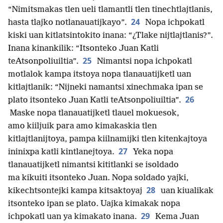
“Nimitsmakas tlen ueli tlamantli tlen tinechtlajtlanis,
24
hasta tlajko notlanauatijkayo”.
Nopa ichpokatl
kiski uan kitlatsintokito inana: “¿Tlake nijtlajtlanis?”.
Inana kinankilik: “Itsonteko Juan Katli
25
teAtsonpoliuiltia”.
Nimantsi nopa ichpokatl
motlalok kampa itstoya nopa tlanauatijketl uan
kitlajtlanik: “Nijneki namantsi xinechmaka ipan se
26
plato itsonteko Juan Katli teAtsonpoliuiltia”.
Maske nopa tlanauatijketl tlauel mokuesok,
amo kiiljuik para amo kimakaskia tlen
kitlajtlanijtoya, pampa kiilnamijki tlen kitenkajtoya
27
ininixpa katli kintlanejtoya.
Yeka nopa
tlanauatijketl nimantsi kititlanki se isoldado
ma kikuiti itsonteko Juan. Nopa soldado yajki,
28
kikechtsontejki kampa kitsaktoyaj
uan kiualikak
itsonteko ipan se plato. Uajka kimakak nopa
29
ichpokatl uan ya kimakato inana.
Kema Juan