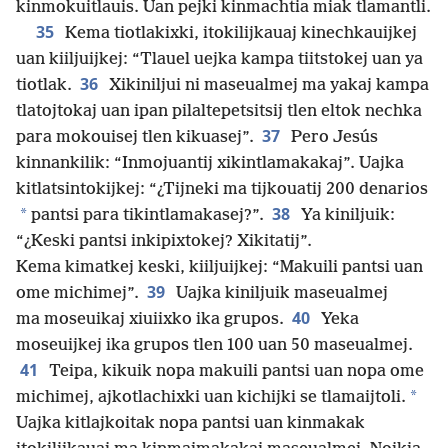
kinmokuitlauis. Uan pejki kinmachtia miak tlamantli.
35
Kema tiotlakixki, itokilijkauaj kinechkauijkej
uan kiiljuijkej: “Tlauel uejka kampa tiitstokej uan ya
36
tiotlak.
Xikiniljui ni maseualmej ma yakaj kampa
tlatojtokaj uan ipan pilaltepetsitsij tlen eltok nechka
37
para mokouisej tlen kikuasej”.
Pero Jesús
kinnankilik: “Inmojuantij xikintlamakakaj”. Uajka
kitlatsintokijkej: “¿Tijneki ma tijkouatij 200 denarios
38
*
pantsi para tikintlamakasej?”.
Ya kiniljuik:
“¿Keski pantsi inkipixtokej? Xikitatij”.
Kema kimatkej keski, kiiljuijkej: “Makuili pantsi uan
39
ome michimej”.
Uajka kiniljuik maseualmej
40
ma moseuikaj xiuiixko ika grupos.
Yeka
moseuijkej ika grupos tlen 100 uan 50 maseualmej.
41
Teipa, kikuik nopa makuili pantsi uan nopa ome
*
michimej, ajkotlachixki uan kichijki se tlamaijtoli.
Uajka kitlajkoitak nopa pantsi uan kinmakak