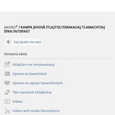
®
JW.ORG
/ KAMPA JEHOVÁ ITLAJTOLTEMAKAUAJ TLAMACHTIAJ
IPAN INTERNET
Kej tijneki ma nesi
Nimantsi xikita
Xitlajtlani ma mitspaxalokaj
Xijtemo se tlanechikoli
(opens
new
Xijtemo se uejueyi tlanechikolistli
(opens
window)
new
Tlen namanok kitlalijtokej
window)
Videos
Videos with Audio Descriptions