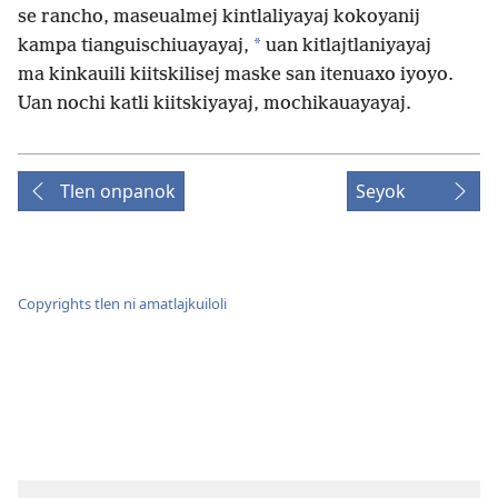
se rancho, maseualmej kintlaliyayaj kokoyanij
*
kampa tianguischiuayayaj,
uan kitlajtlaniyayaj
ma kinkauili kiitskilisej maske san itenuaxo iyoyo.
Uan nochi katli kiitskiyayaj, mochikauayayaj.
Tlen onpanok
Seyok
Copyrights tlen ni amatlajkuiloli