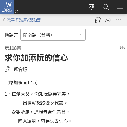
JW.ORG
登
入
換
搜
選
（開
網
尋
單
歡喜唱歌謳咾耶和華
啟
站
JW.ORG
拍
新
的
開
換語言
視
語
窗）
言
第118首
求你加添阮的信心
選
聚會版
錄
（
路加福音17:5
）
音
格
1．
仁愛天父，你知阮攏無完美，
式
一出世就想欲做歹代誌。
受罪牽連，思想無合你旨意，
陷入羅網，容易失去信心。