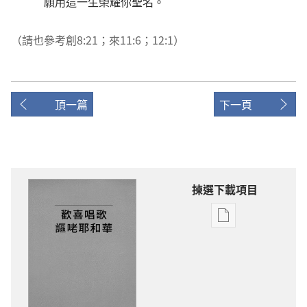
願用這一生榮耀你聖名。
（請也參考
創8:21；
來11:6；
12:1
）
頂一篇
下一頁
揀選下載項目
出
版
物
下
載
選