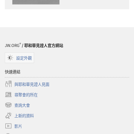
項
歡
喜
唱
歌
謳
®
JW.ORG
/ 耶和華見證人官方網站
咾
耶
設定外觀
和
華
快速連結
與耶和華見證人見面
尋聚會的所在
（開
啟
查詢大會
（開
新
啟
視
上新的資料
新
窗）
視
影片
窗）