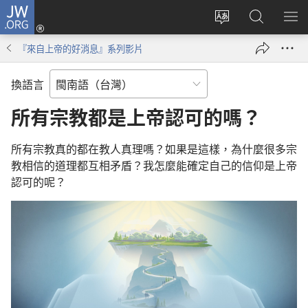
JW.ORG
登
入
換
搜
選
（開
網
尋
單
『來自上帝的好消息』系列影片
啟
站
JW.ORG
拍
新
的
開
換語言
視
語
窗）
言
所有宗教都是上帝認可的嗎？
所有宗教真的都在教人真理嗎？如果是這樣，為什麼很多宗
教相信的道理都互相矛盾？我怎麼能確定自己的信仰是上帝
認可的呢？