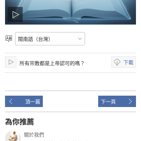
播
放
選
語
影
言
下載
所有宗教都是上帝認可的嗎？
片
播
影
放
片
下
載
選
頂一篇
下一頁
項
為你推薦
關於我們