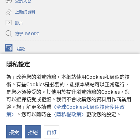
查詢大會
（開
新
啟
視
上新的資料
新
窗）
視
影片
窗）
搜尋 JW.ORG
捐款
（開
啟
隱私設定
新
守望台線上書庫
（開
視
啟
窗）
為了改善您的瀏覽體驗，本網站使用Cookies和類似的技
®
JW Hub
新
（開
術。有些Cookies是必要的，能讓本網站可以正常運行，
視
啟
是您必須接受的。其他用於提升瀏覽體驗的Cookies，您
窗）
新
可以選擇接受或拒絕。我們不會收集您的資料用作商業用
視
途。想了解更多請看
〈全球Cookies和類似技術使用政
窗）
Copyright
© 2026 Watch Tower Bible and Tract Society of Pennsylvania.
策〉
。您可以隨時在
〈隱私權政策〉
更改您的設定。
顯
使用條款
|
隱私權政策
|
隱私設定
示
接受
拒絕
自訂
目