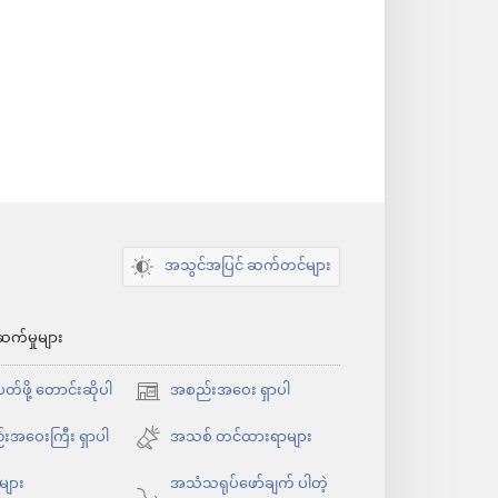
အသွင်အပြင် ဆက်တင်များ
ဆက်မှုများ
်ဖို့ တောင်းဆိုပါ
အစည်းအဝေး ရှာပါ
(window
အသစ်
းအဝေးကြီး ရှာပါ
အသစ် တင်ထားရာများ
ဖွ
ုများ
အသံသရုပ်ဖော်ချက် ပါတဲ့
င့်