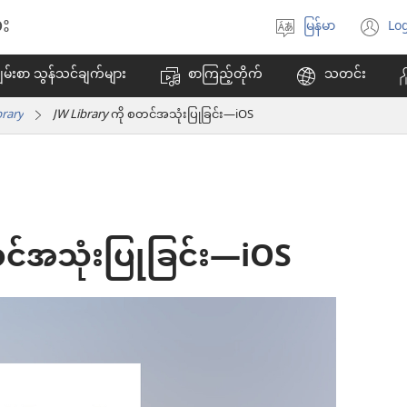
း
မြန်မာ
Log
ဘာသာစကား
(w
ရွေးချယ်
အ
မ်းစာ သွန်သင်ချက်များ
စာကြည့်တိုက်
သတင်း
ပါ
ဖွ
င့်
brary
JW Library
ကို စတင်အသုံးပြုခြင်း—iOS
န
ပါ
တ
င်အသုံးပြုခြင်း—iOS