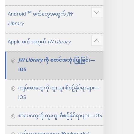
TM
Android
စက်တွေအတွက်
JW
ပို
Library
ပြ
ပါ
Apple စက်အတွက်
JW Library
ပို
ပြ
JW Library
ကို စတင်အသုံးပြုခြင်း—
ပါ
iOS
ကျမ်းစာတွေကို ကူးယူ၊ စီစဉ်နိုင်ရာများ—
iOS
စာပေတွေကို ကူးယူ၊ စီစဉ်နိုင်ရာများ—iOS