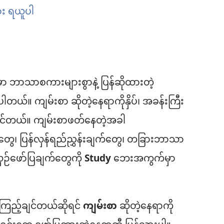
ား ရယူပါ
ှာ ဘာသာစကားများစွာနဲ့ ပြန်ဆိုထားတဲ့
ပါတယ်။ ကျမ်းစာ ဆိုတဲ့နေရာကိုနှိပ်၊ အခန်းကြီး
နိုင်တယ်။ ကျမ်းစာဖတ်နေတဲ့အခါ
ွေ၊ ပြန်လှန်ရည်ညွှန်းချက်တွေ၊ တခြားဘာသာ
်းယှဉ်ဖော်ပြချက်တွေကို
Study
ဘေးအကွက်မှာ
ကြည့်ချင်တယ်ဆိုရင်
ကျမ်းစာ
ဆိုတဲ့နေရာကို