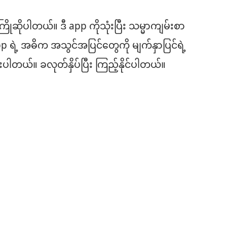
ကူး
ယူ
ိုဆိုပါတယ်။ ဒီ app ကိုသုံးပြီး သမ္မာကျမ်းစာ
ရာ
pp ရဲ့ အဓိက အသွင်အပြင်တွေကို မျက်နှာပြင်ရဲ့
မှာ
တယ်။ ခလုတ်နှိပ်ပြီး ကြည့်နိုင်ပါတယ်။
ရွေးချယ်
စရာ
များ