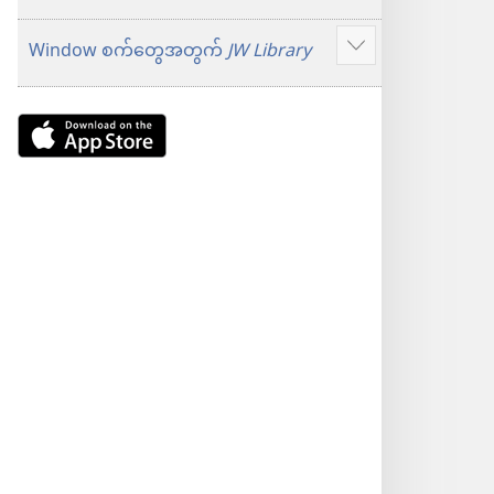
Window စက်တွေအတွက်
JW Library
ပို
ပြ
Download
ပါ
on
the
App
Store
(window
အသစ်
ဖွ
င့်
နေ
ပါ