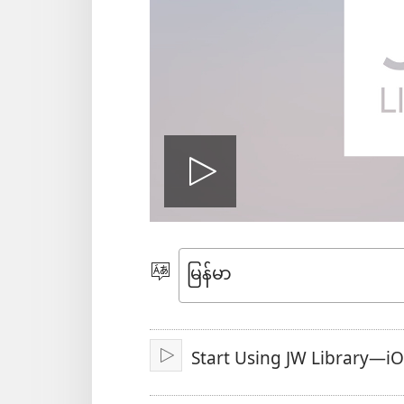
ဗီ
ဒီ
ဘာသာစကား
ရွေးချယ်
ယို
ပါ
Start Using JW Library—i
ဖွင့်
ဖွ