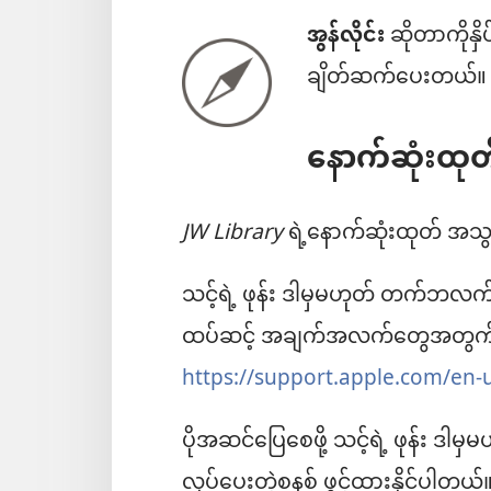
အွန်လိုင်း
ဆိုတာကိုနှိ
ချိတ်ဆက်ပေးတယ်။
နောက်ဆုံးထု
JW Library
ရဲ့နောက်ဆုံးထုတ် အသွင
သင့်ရဲ့ ဖုန်း ဒါမှမဟုတ် တက်ဘလက်က
ထပ်ဆင့် အချက်အလက်တွေအတွက် ဒီလ
https://support.apple.com/en
ပိုအဆင်ပြေစေဖို့ သင့်ရဲ့ ဖုန်း
လုပ်ပေးတဲ့စနစ် ဖွင့်ထားနိုင်ပါ