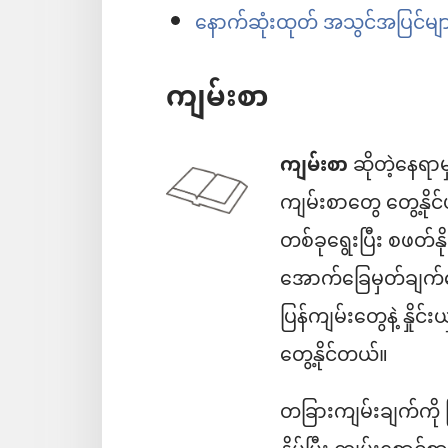
နောက်ဆုံးထုတ် အသွင်အပြင်မျ
ကျမ်းစာ
ကျမ်းစာ
ဆိုတဲ့နေရာမ
ကျမ်းစာတွေ တွေ့နိုင်
တစ်ခုရွေးပြီး စဖတ်
အောက်ခြေမှတ်ချက်တ
ပြန်ကျမ်းတွေနဲ့ နှိုင
တွေ့နိုင်တယ်။
တခြားကျမ်းချက်ကို 