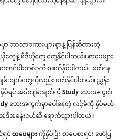
်စာရင်းတွေ ဖော်ပြထားတဲ့နေရာဆီ ပြန်သွားပါ။
ာမှာ ဘာသာစကားများစွာနဲ့ ပြန်ဆိုထားတဲ့
ုတွေနဲ့ ဗီဒီယိုတွေ တွေ့နိုင်ပါတယ်။ စာပေများ
ြီး ဆောင်ပါးတစ်ခုကို စဖတ်နိုင်ပါတယ်။ ဖတ်နေ
့ကျမ်းချက်တွေကိုလည်း ဖတ်နိုင်ပါတယ်။ ညွှန်း
ှိပ်ရင် အဲဒီကျမ်းချက်ကို
Study
ဘေးအကွက်
udy
ဘေးအကွက်မှာပေါ်နေတဲ့ လင့်ခ်ကို နှိပ်မယ်
 အဲဒီအခန်းငယ်ဆီ ရောက်သွားပါတယ်။
င်ရင်
စာပေများ
ကိုနှိပ်ပြီး စာပေစာရင်း ဖော်ပြ