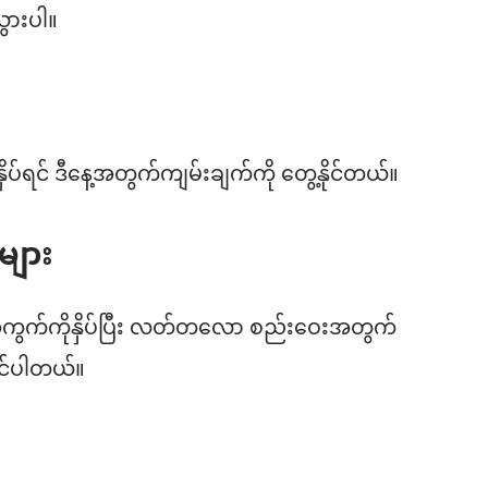
ွားပါ။
နှိပ်ရင် ဒီနေ့အတွက်ကျမ်းချက်ကို တွေ့နိုင်တယ်။
ျား
ွက်ကိုနှိပ်ပြီး လတ်တလော စည်းဝေးအတွက်
ုင်ပါတယ်။