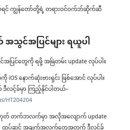
ပ်ရင် ကျွန်တော်တို့ရဲ့ တရားဝင်ဝက်ဘ်ဆိုက်ဆီ
တ် အသွင်အပြင်များ ရယူပါ
်အပြင်တွေကို ရဖို့ အမြဲတမ်း update လုပ်ပါ။
ို iOS နောက်ဆုံးဗားရှင်း ဖြစ်အောင် လုပ်ပါ။
င့်ခ်မှာ ကြည့်နိုင်ပါတယ်–
-us/HT204204
 ဒါမှမဟုတ် တက်ဘလက်မှာ အလိုအလျောက် update
တယ်။ ထပ်ဆင့် အချက်အလက်တွေအတွက် ဒီလင့်ခ်