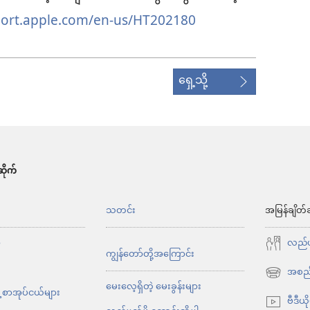
port.apple.com/en-us/HT202180
ရှေ့သို့
ိုက်
်
သတင်း
အမြန်ချိတ်
ာ
လည်ပတ
ကျွန်တော်တို့အကြောင်း
အစည်
(window
မေးလေ့ရှိတဲ့ မေးခွန်းများ
့ စာအုပ်ငယ်များ
အသစ်
ဗီဒီယိ