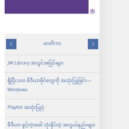
မာတိကာ
နောက်သို့
ရှေ့
သို့
JW Library
အသွင်အပြင်များ
ရှိပြီးသား မီဒီယာဖိုင်တွေကို အသုံးပြုခြင်း—
Windows
Playlist အသုံးပြုပုံ
မီဒီယာ ဖွင့်တဲ့အခါ သုံးနိုင်တဲ့ အလွယ်နည်းများ