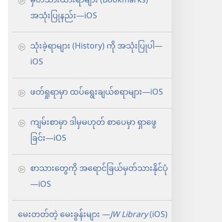
မှတ်သားထားရာများ (Bookmarks)
အသုံးပြုနည်း—iOS
သုံးခဲ့ရာများ (History) ကို အသုံးပြုပါ—
iOS
ဖတ်ရှုရာမှာ ထပ်ရွေးချယ်စရာများ—iOS
ကျမ်းစာမှာ ဒါမှမဟုတ် စာပေမှာ ရှာဖွေ
ခြင်း—iOS
စာသားတွေကို အရောင်ခြယ်မှတ်သားနိုင်ပုံ
—iOS
မေးတတ်တဲ့ မေးခွန်းများ ​—
JW Library
(iOS)