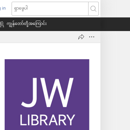
 in
indow
ရှာဖွေ
သစ်
ပါ
ကျွန်တော်တို့အကြောင်း
ေ
ယ်)