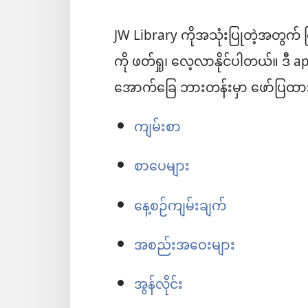
JW Library ကိုအသုံးပြုတဲ့အတွက် ကြ
င့်
ကို ဖတ်ရှု၊ လေ့လာနိုင်ပါတယ်။ ဒီ a
အောက်ခြေ ဘားတန်းမှာ ဖော်ပြထားပါ
ကျမ်းစာ
စာပေများ
နေ့စဉ်ကျမ်းချက်
အစည်းအဝေးများ
အွန်လိုင်း