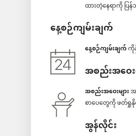
ထားတဲ့နေရာကို ပြန်သ
နေ့စဉ်ကျမ်းချက်
နေ့စဉ်ကျမ်းချက်
ကို
အစည်းအဝေးမ
အစည်းအဝေးများ
အက
စာပေတွေကို ဖတ်ရှုနိ
အွန်လိုင်း