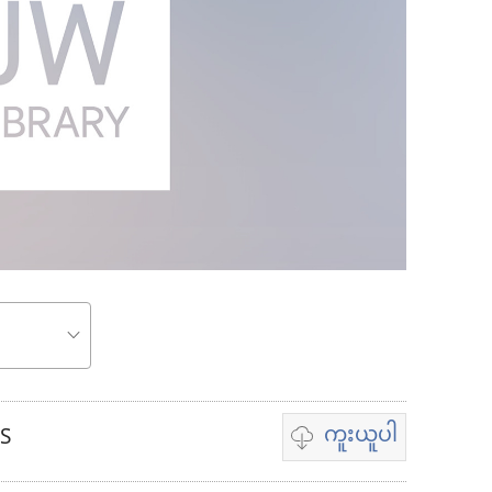
ကူးယူပါ
OS
ဗီဒီယို