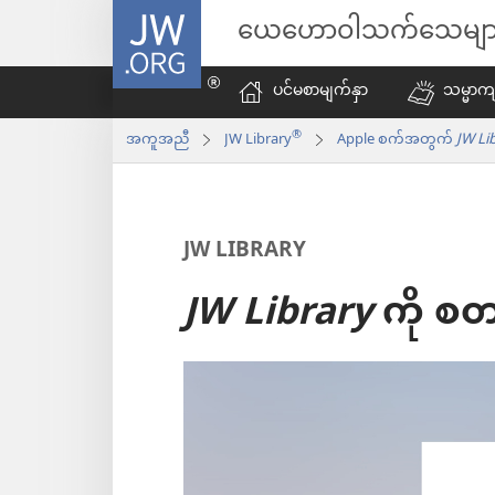
JW.ORG
ယေဟောဝါသက်သေမျာ
ပင်မစာမျက်နှာ
သမ္မာကျ
®
အကူအညီ
JW Library
Apple စက်အတွက်
JW Li
JW LIBRARY
JW Library
ကို စတ