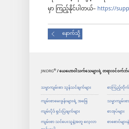
မှာ ကြည့်နိုင်ပါတယ်–
https://sup
နောက်သို့
®
JW.ORG
/ ယေဟောဝါသက်သေများရဲ့ တရားဝင်ဝက်ဘ်ဆ
သမ္မာကျမ်းစာ သွန်သင်ချက်များ
စာကြည့်တိုက
ကျမ်းစာမေးခွန်းများရဲ့ အဖြေ
သမ္မာကျမ်းစ
ကျမ်းပိုဒ် ရှင်းပြချက်များ
စာအုပ်များ
ကျမ်းစာ သင်ပေးသူနဲ့အတူ လေ့လာ
စာစောင်များနဲ