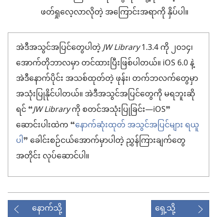
ဖတ်ရှုလေ့လာလိုတဲ့ အကြောင်းအရာကို နှိပ်ပါ။
အဲဒီအသွင်အပြင်တွေပါတဲ့
JW Library
1.3.4 ကို ၂၀၁၄၊
အောက်တိုဘာလမှာ တင်ထားပြီးဖြစ်ပါတယ်။ iOS 6.0 နဲ့
အဲဒီနောက်ပိုင်း အသစ်ထုတ်တဲ့ ဖုန်း၊ တက်ဘလက်တွေမှာ
အသုံးပြုနိုင်ပါတယ်။ အဲဒီအသွင်အပြင်တွေကို မရဘူးဆို
ရင် “
JW Library
ကို စတင်အသုံးပြုခြင်း—iOS”
ဆောင်းပါးထဲက “
နောက်ဆုံးထုတ် အသွင်အပြင်များ ရယူ
ပါ
” ခေါင်းစဉ်ငယ်အောက်မှာပါတဲ့ ညွှန်ကြားချက်တွေ
အတိုင်း လုပ်ဆောင်ပါ။
နောက်သို့
ရှေ့သို့