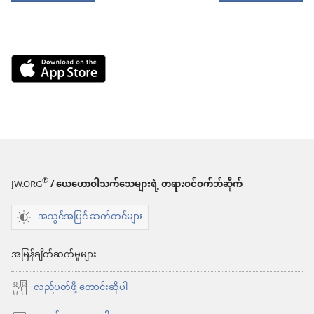
Download
on
the
App
Store
(window
®
JW.ORG
/ ယေဟောဝါသက်သေများရဲ့ တရားဝင်ဝက်ဘ်ဆိုက်
အသစ်
အသွင်အပြင် ဆက်တင်များ
ဖွ
င့်
အမြန်ချိတ်ဆက်မှုများ
နေ
ပါ
လည်ပတ်ဖို့ တောင်းဆိုပါ
တယ်)