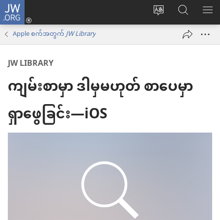
JW.ORG
Log
ဝ
JW.ORG
စာရ
in
က်
ရှာ
Apple စက်အတွက်
JW Library
(window
ဘ်
ပါ
အသစ်
JW LIBRARY
ဆိုက်
ဖွ
ကျမ်းစာမှာ ဒါမှမဟုတ် စာပေမှာ
ဘာသာစကား
င့်
ကို
နေ
ရှာဖွေခြင်း—iOS
ပြောင်း
ပါ
ပါ
တယ်)