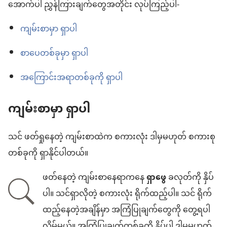
စရာ
အောက်ပါ ညွှန်ကြားချက်တွေအတိုင်း လုပ်ကြည့်ပါ-
များ
ကျမ်းစာမှာ ရှာပါ
စာပေတစ်ခုမှာ ရှာပါ
အကြောင်းအရာတစ်ခုကို ရှာပါ
ကျမ်းစာမှာ ရှာပါ
သင် ဖတ်ရှုနေတဲ့ ကျမ်းစာထဲက စကားလုံး ဒါမှမဟုတ် စကားစု
တစ်ခုကို ရှာနိုင်ပါတယ်။
ဖတ်နေတဲ့ ကျမ်းစာနေရာကနေ
ရှာဖွေ
ခလုတ်ကို နှိပ်
ပါ။ သင်ရှာလိုတဲ့ စကားလုံး ရိုက်ထည့်ပါ။ သင် ရိုက်
ထည့်နေတဲ့အချိန်မှာ အကြံပြုချက်တွေကို တွေ့ရပါ
လိမ့်မယ်။ အကြံပြုချက်တစ်ခုကို နှိပ်ပါ ဒါမှမဟုတ်