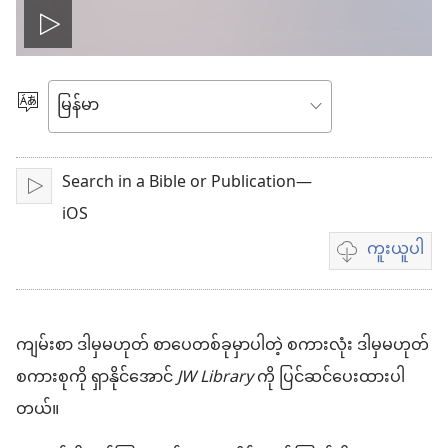
ဗီ
ဒီ
ဘာသာစကား
ရွေးချယ်
ယို
ပါ
Search in a Bible or Publication—
ဖွ
ဖွင့်
iOS
င့်
ကူးယူပါ
ဗီဒီယို
ကူး
ယူ
ကျမ်းစာ ဒါမှမဟုတ် စာပေတစ်ခုမှာပါတဲ့ စကားလုံး ဒါမှမဟုတ်
ရာ
စကားစုကို ရှာနိုင်အောင်
JW Library
ကို ပြင်ဆင်ပေးထားပါ
မှာ
တယ်။
ရွေးချယ်