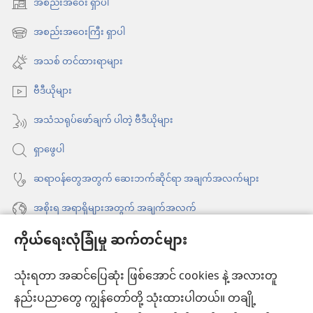
အစည်းအဝေး ရှာပါ
(window
အသစ်
အစည်းအဝေးကြီး ရှာပါ
(window
ဖွ
အသစ်
အသစ် တင်ထားရာများ
င့်
ဖွ
နေ
ဗီဒီယိုများ
င့်
ပါ
နေ
အသံသရုပ်ဖော်ချက် ပါတဲ့ ဗီဒီယိုများ
တယ်)
ပါ
ရှာဖွေပါ
တယ်)
ဆရာဝန်တွေအတွက် ဆေးဘက်ဆိုင်ရာ အချက်အလက်များ
အစိုးရ အရာရှိများအတွက် အချက်အလက်
ကိုယ်ရေးလုံခြုံမှု ဆက်တင်များ
အကူအညီ
သုံးရတာ အဆင်ပြေဆုံး ဖြစ်အောင် cookies နဲ့ အလားတူ
အလှူငွေ
(window
နည်းပညာတွေ ကျွန်တော်တို့ သုံးထားပါတယ်။ တချို့
အသစ်