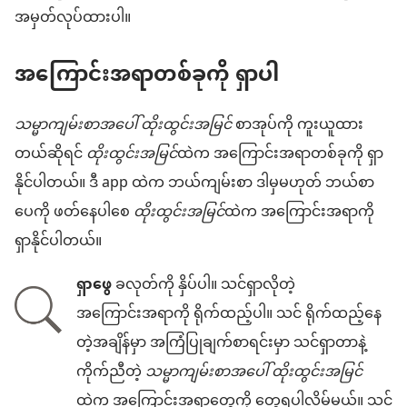
အမှတ်လုပ်ထားပါ။
အကြောင်းအရာတစ်ခုကို ရှာပါ
သမ္မာကျမ်းစာအပေါ် ထိုးထွင်းအမြင်
စာအုပ်ကို ကူးယူထား
တယ်ဆိုရင်
ထိုးထွင်းအမြင်
ထဲက အကြောင်းအရာတစ်ခုကို ရှာ
နိုင်ပါတယ်။ ဒီ app ထဲက ဘယ်ကျမ်းစာ ဒါမှမဟုတ် ဘယ်စာ
ပေကို ဖတ်နေပါစေ
ထိုးထွင်းအမြင်
ထဲက အကြောင်းအရာကို
ရှာနိုင်ပါတယ်။
ရှာဖွေ
ခလုတ်ကို နှိပ်ပါ။ သင်ရှာလိုတဲ့
အကြောင်းအရာကို ရိုက်ထည့်ပါ။ သင် ရိုက်ထည့်နေ
တဲ့အချိန်မှာ အကြံပြုချက်စာရင်းမှာ သင်ရှာတာနဲ့
ကိုက်ညီတဲ့
သမ္မာကျမ်းစာအပေါ် ထိုးထွင်းအမြင်
ထဲက အကြောင်းအရာတွေကို တွေ့ရပါလိမ့်မယ်။ သင်