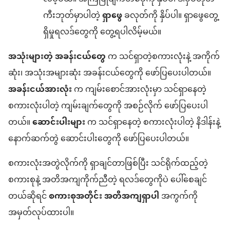
ကီးဘုတ်မှာပါတဲ့
ရှာဖွေ
ခလုတ်ကို နှိပ်ပါ။ ရှာဖွေတွေ့
ရှိမှုရလဒ်တွေကို တွေ့ရပါလိမ့်မယ်။
အသုံးများတဲ့ အခန်းငယ်တွေ
က သင်ရှာတဲ့စကားလုံးနဲ့ အကိုက်
ဆုံး၊ အသုံးအများဆုံး အခန်းငယ်တွေကို ဖော်ပြပေးပါတယ်။
အခန်းငယ်အားလုံး
က ကျမ်းစောင်အားလုံးမှာ သင်ရှာနေတဲ့
စကားလုံးပါတဲ့ ကျမ်းချက်တွေကို အစဉ်လိုက် ဖော်ပြပေးပါ
တယ်။
ဆောင်းပါးများ
က သင်ရှာနေတဲ့ စကားလုံးပါတဲ့ နိဒါန်းနဲ့
နောက်ဆက်တွဲ ဆောင်းပါးတွေကို ဖော်ပြပေးပါတယ်။
စကားလုံးအတွဲလိုက်ကို ရှာချင်တာဖြစ်ပြီး သင်ရိုက်ထည့်တဲ့
စကားစုနဲ့ အတိအကျကိုက်ညီတဲ့ ရလဒ်တွေကိုပဲ ပေါ်စေချင်
တယ်ဆိုရင်
စကားစုအတိုင်း အတိအကျရှာပါ
အကွက်ကို
အမှတ်လုပ်ထားပါ။