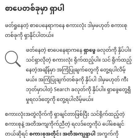
စာပေတစ်ခုမှာ ရှာပါ
ဖတ်ရှုနေတဲ့ စာပေနေရာကနေ စကားလုံး ဒါမှမဟုတ် စကားစု
တစ်ခုကို ရှာနိုင်ပါတယ်။
ဖတ်နေတဲ့ စာပေနေရာကနေ
ရှာဖွေ
ခလုတ်ကို နှိပ်ပါ။
သင်ရှာလိုတဲ့ စကားလုံး ရိုက်ထည့်ပါ။ သင် ရိုက်ထည့်
နေတဲ့အချိန်မှာ အကြံပြုချက်တွေကို တွေ့ရပါလိမ့်
မယ်။ အကြံပြုချက်တစ်ခုကို နှိပ်ပါ ဒါမှမဟုတ် ကီး
ဘုတ်မှာပါတဲ့ Search ခလုတ်ကို နှိပ်ပါ။ ရှာဖွေတွေ့ရှိ
မှုရလဒ်တွေကို တွေ့ရပါလိမ့်မယ်။
စကားလုံးအတွဲလိုက်ကို ရှာချင်တာဖြစ်ပြီး သင်ရိုက်ထည့်တဲ့
စကားစုနဲ့ အတိအကျကိုက်ညီတဲ့ ရလဒ်တွေကိုပဲ ပေါ်စေချင်
တယ်ဆိုရင်
စကားစုအတိုင်း အတိအကျရှာပါ
အကွက်ကို