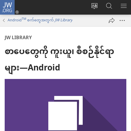
JW.ORG
Log
ဝ
JW.ORG
စာရ
in
TM
က်
ရှာ
Android
စက်တွေအတွက်
JW Library
(window
ဘ်
ပါ
အသစ်
JW LIBRARY
ဆိုက်
ဖွ
စာပေတွေကို ကူးယူ၊ စီစဉ်နိုင်ရာ
ဘာသာစကား
င့်
ကို
နေ
များ—Android
ပြောင်း
ပါ
ပါ
တယ်)