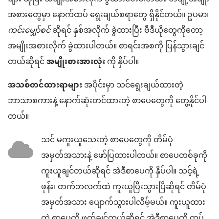
အစားတွေမှာ နောက်ထပ် ရွေးချယ်စရာတွေ ရှိနိုင်တယ်။ ဥပမာ၊
ကင်းမျှော်စင်
ဆိုရင် နှစ်အလိုက် ခွဲထားပြီး ဗီဒီယိုတွေကိုတော့
အမျိုးအစားလိုက် ခွဲထားပါတယ်။ စာရင်းအစကို ပြန်သွားချင်
တယ်ဆိုရင်
အမျိုးစားအားလုံး
ကို နှိပ်ပါ။
အသစ်တင်ထားရာများ
အပိုင်းမှာ သင်ရွေးချယ်ထားတဲ့
ဘာသာစကားနဲ့ နောက်ဆုံးတင်ထားတဲ့ စာပေတွေကို တွေ့နိုင်ပါ
တယ်။
သင် မကူးယူသေးတဲ့ စာပေတွေကို တိမ်ပုံ
အမှတ်အသားနဲ့ ဖော်ပြထားပါတယ်။ စာပေတစ်ခုကို
ကူးယူချင်တယ်ဆိုရင် အဲဒီစာပေကို နှိပ်ပါ။ သင့်ရဲ့
ဖုန်း၊ တက်ဘလက်ထဲ ကူးယူပြီးသွားပြီဆိုရင် တိမ်ပုံ
အမှတ်အသား ပျောက်သွားပါလိမ့်မယ်။ ကူးယူထား
တဲ့ စာပေကို ဖတ်ချင်တယ်ဆိုရင် အဲဒီစာပေကို ထပ်