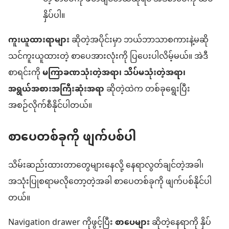
နှိပ်ပါ။
ကူးယူထားရာများ
ဆိုတဲ့အပိုင်းမှာ ဘယ်ဘာသာစကားနဲ့မဆို
သင်ကူးယူထားတဲ့ စာပေအားလုံးကို ပြပေးပါလိမ့်မယ်။ အဲဒီ
စာရင်းကို
မကြာခဏသုံးတဲ့အရာ၊ သိပ်မသုံးတဲ့အရာ၊
အရွယ်အစားအကြီးဆုံးအရာ
ဆိုတဲ့ထဲက တစ်ခုရွေးပြီး
အစဉ်လိုက်စီနိုင်ပါတယ်။
စာပေတစ်ခုကို ဖျက်ပစ်ပါ
သိမ်းဆည်းထားတာတွေများနေလို့ နေရာလွတ်ချင်တဲ့အခါ၊
အသုံးပြုစရာမလိုတော့တဲ့အခါ စာပေတစ်ခုကို ဖျက်ပစ်နိုင်ပါ
တယ်။
Navigation drawer ကိုဖွင့်ပြီး
စာပေများ
ဆိုတဲ့နေရာကို နှိပ်