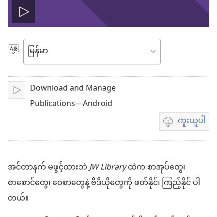
ဗီ
ဒီ
ဘာသာစကား
ရွေးချယ်
ယို
ပါ
Download and Manage
ဖွ
ဖွင့်
Publications—Android
င့်
ကူးယူပါ
ဗီဒီယို
ကူး
ယူ
အင်တာနက် မဖွင့်ထားဘဲ
JW Library
ထဲက စာအုပ်တွေ၊
ရာ
စာစောင်တွေ၊ ဝေစာတွေနဲ့ ဗီဒီယိုတွေကို ဖတ်နိုင်၊ ကြည့်နိုင် ပါ
မှာ
တယ်။
ရွေးချယ်