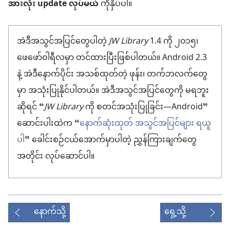
အားလုံး update လုပ်မယ်
ကိုနှိပ်ပါ။
အဲဒီအသွင်အပြင်တွေပါတဲ့
JW Library
1.4 ကို ၂၀၁၅၊
ဖေဖော်ဝါရီလမှာ တင်ထားပြီးဖြစ်ပါတယ်။ Android 2.3
နဲ့ အဲဒီနောက်ပိုင်း အသစ်ထုတ်တဲ့ ဖုန်း၊ တက်ဘလက်တွေ
မှာ အသုံးပြုနိုင်ပါတယ်။ အဲဒီအသွင်အပြင်တွေကို မရဘူး
ဆိုရင် “
JW Library
ကို စတင်အသုံးပြုခြင်း—Android”
ဆောင်းပါးထဲက “
နောက်ဆုံးထုတ် အသွင်အပြင်များ ရယူ
ပါ
” ခေါင်းစဉ်ငယ်အောက်မှာပါတဲ့ ညွှန်ကြားချက်တွေ
အတိုင်း လုပ်ဆောင်ပါ။
နောက်သို့
ရှေ့သို့