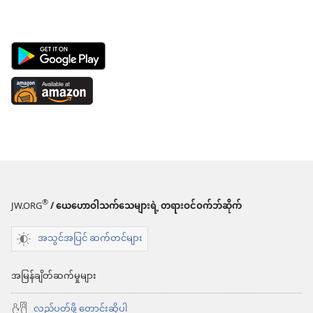
Android
App
Available
on
at
Google
Amazon
Play
(window
(window
အသစ်
အသစ်
ဖွ
®
JW.ORG
/ ယေဟောဝါသက်သေများရဲ့ တရားဝင်ဝက်ဘ်ဆိုက်
ဖွ
င့်
င့်
အသွင်အပြင် ဆက်တင်များ
နေ
နေ
ပါ
ပါ
အမြန်ချိတ်ဆက်မှုများ
တယ်)
တယ်)
လည်ပတ်ဖို့ တောင်းဆိုပါ