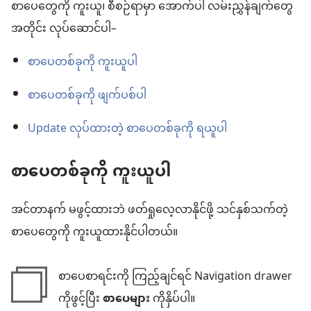
စရာ
စာပေတွေကို ကူးယူ၊ စီစဉ်ရာမှာ အောက်ပါ လမ်းညွှန်ချက်တွေ
များ
အတိုင်း လုပ်ဆောင်ပါ–
စာပေတစ်ခုကို ကူးယူပါ
စာပေတစ်ခုကို ဖျက်ပစ်ပါ
Update လုပ်ထားတဲ့ စာပေတစ်ခုကို ရယူပါ
စာပေတစ်ခုကို ကူးယူပါ
အင်တာနက် မဖွင့်ထားဘဲ ဖတ်ရှုလေ့လာနိုင်ဖို့ သင်နှစ်သက်တဲ့
စာပေတွေကို ကူးယူထားနိုင်ပါတယ်။
စာပေစာရင်းကို ကြည့်ချင်ရင် Navigation drawer
ကိုဖွင့်ပြီး
စာပေများ
ကိုနှိပ်ပါ။