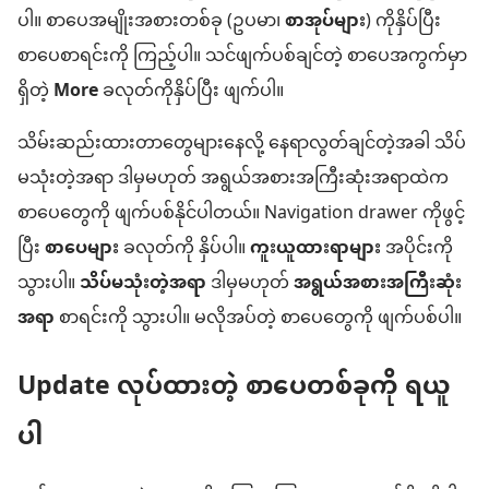
ပါ။ စာပေအမျိုးအစားတစ်ခု (ဥပမာ၊
စာအုပ်များ
) ကိုနှိပ်ပြီး
စာပေစာရင်းကို ကြည့်ပါ။ သင်ဖျက်ပစ်ချင်တဲ့ စာပေအကွက်မှာ
ရှိတဲ့
More
ခလုတ်ကိုနှိပ်ပြီး ဖျက်ပါ။
သိမ်းဆည်းထားတာတွေများနေလို့ နေရာလွတ်ချင်တဲ့အခါ သိပ်
မသုံးတဲ့အရာ ဒါမှမဟုတ် အရွယ်အစားအကြီးဆုံးအရာထဲက
စာပေတွေကို ဖျက်ပစ်နိုင်ပါတယ်။ Navigation drawer ကိုဖွင့်
ပြီး
စာပေများ
ခလုတ်ကို နှိပ်ပါ။
ကူးယူထားရာများ
အပိုင်းကို
သွားပါ။
သိပ်မသုံးတဲ့အရာ
ဒါမှမဟုတ်
အရွယ်အစားအကြီးဆုံး
အရာ
စာရင်းကို သွားပါ။ မလိုအပ်တဲ့ စာပေတွေကို ဖျက်ပစ်ပါ။
Update လုပ်ထားတဲ့ စာပေတစ်ခုကို ရယူ
ပါ