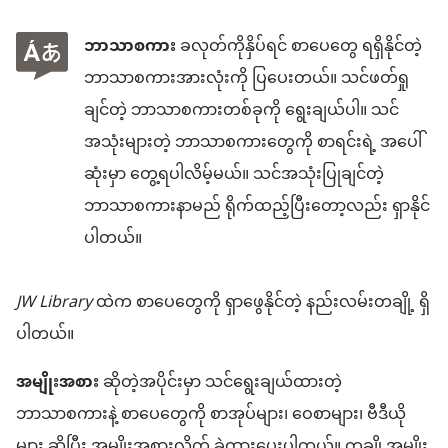
ဘာသာစကား
ခလုတ်ကိုနှိပ်ရင် စာပေတွေ ရရှိနိုင်တဲ့
ဘာသာစကားအားလုံးကို ပြပေးတယ်။ သင်ဖတ်ရှု
ချင်တဲ့ ဘာသာစကားတစ်ခုကို ရွေးချယ်ပါ။ သင်
အသုံးများတဲ့ ဘာသာစကားတွေကို စာရင်းရဲ့ အပေါ်
ဆုံးမှာ တွေ့ရပါလိမ့်မယ်။ သင်အသုံးပြုချင်တဲ့
ဘာသာစကားနာမည် ရိုက်ထည့်ပြီးတော့လည်း ရှာနိုင်
ပါတယ်။
JW Library
ထဲက စာပေတွေကို ရှာဖွေနိုင်တဲ့ နည်းလမ်းတချို့ ရှိ
ပါတယ်။
အမျိုးအစား
ဆိုတဲ့အပိုင်းမှာ သင်ရွေးချယ်ထားတဲ့
ဘာသာစကားနဲ့ စာပေတွေကို စာအုပ်များ၊ ဝေစာများ၊ ဗီဒီယို
များ ဆိုပြီး အမျိုးအစားလိုက် ခွဲထားပေးပါတယ်။ တချို့အမျိုး