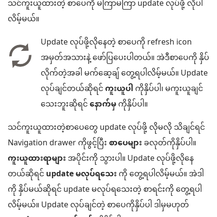
သင်ကူးယူထားတဲ့ စာပေကို မကြာမကြာ update လုပ်ဖို့ လိုပါ
လိမ့်မယ်။
Update လုပ်ဖို့လိုနေတဲ့ စာပေကို refresh icon
အမှတ်အသားနဲ့ ဖော်ပြပေးပါတယ်။ အဲဒီစာပေကို နှိပ်
လိုက်တဲ့အခါ မက်ဆေ့ချ် တွေ့ရပါလိမ့်မယ်။ Update
လုပ်ချင်တယ်ဆိုရင်
ကူးယူပါ
ကိုနှိပ်ပါ၊ မကူးယူချင်
သေးဘူးဆိုရင်
နောက်မှ
ကိုနှိပ်ပါ။
သင်ကူးယူထားတဲ့စာပေတွေ update လုပ်ဖို့ လိုမလို သိချင်ရင်
Navigation drawer ကိုဖွင့်ပြီး
စာပေများ
ခလုတ်ကိုနှိပ်ပါ။
ကူးယူထားရာများ
အပိုင်းကို သွားပါ။ Update လုပ်ဖို့လိုနေ
တယ်ဆိုရင်
update မလုပ်ရသေး
ကို တွေ့ရပါလိမ့်မယ်။ အဲဒါ
ကို နှိပ်မယ်ဆိုရင် update မလုပ်ရသေးတဲ့ စာရင်းကို တွေ့ရပါ
လိမ့်မယ်။ Update လုပ်ချင်တဲ့ စာပေကိုနှိပ်ပါ ဒါမှမဟုတ်