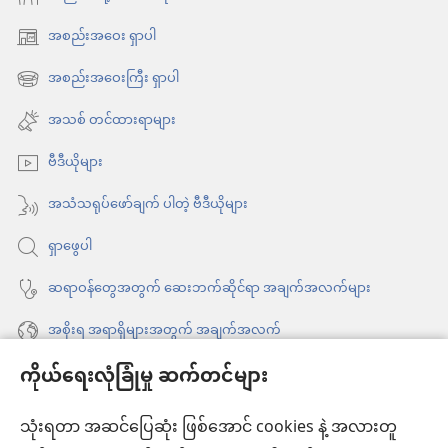
အစည်းအဝေး ရှာပါ
(window
အသစ်
အစည်းအဝေးကြီး ရှာပါ
(window
ဖွ
အသစ်
အသစ် တင်ထားရာများ
င့်
ဖွ
နေ
ဗီဒီယိုများ
င့်
ပါ
နေ
အသံသရုပ်ဖော်ချက် ပါတဲ့ ဗီဒီယိုများ
တယ်)
ပါ
ရှာဖွေပါ
တယ်)
ဆရာဝန်တွေအတွက် ဆေးဘက်ဆိုင်ရာ အချက်အလက်များ
အစိုးရ အရာရှိများအတွက် အချက်အလက်
ကိုယ်ရေးလုံခြုံမှု ဆက်တင်များ
အကူအညီ
သုံးရတာ အဆင်ပြေဆုံး ဖြစ်အောင် cookies နဲ့ အလားတူ
အလှူငွေ
(window