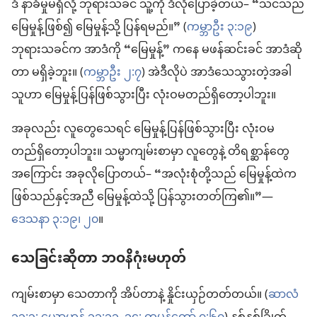
ဒံ နာခံမှုမရှိလို့ ဘုရားသခင် သူ့ကို ဒီလိုပြောခဲ့တယ်– “သင်သည်
မြေမှုန့်ဖြစ်၍ မြေမှုန့်သို့ ပြန်ရမည်။” (
ကမ္ဘာဦး ၃:၁၉
)
ဘုရားသခင်က အာဒံကို “မြေမှုန့်” ကနေ မဖန်ဆင်းခင် အာဒံဆို
တာ မရှိခဲ့ဘူး။ (
ကမ္ဘာဦး ၂:၇
) အဲဒီလိုပဲ အာဒံသေသွားတဲ့အခါ
သူဟာ မြေမှုန့်ပြန်ဖြစ်သွားပြီး လုံးဝမတည်ရှိတော့ပါဘူး။
အခုလည်း လူတွေသေရင် မြေမှုန့်ပြန်ဖြစ်သွားပြီး လုံးဝမ
တည်ရှိတော့ပါဘူး။ သမ္မာကျမ်းစာမှာ လူတွေနဲ့ တိရစ္ဆာန်တွေ
အကြောင်း အခုလိုပြောတယ်– “အလုံးစုံတို့သည် မြေမှုန့်ထဲက
ဖြစ်သည်နှင့်အညီ မြေမှုန့်ထဲသို့ ပြန်သွားတတ်ကြ၏။”​—
ဒေသနာ ၃:၁၉၊ ၂၀
။
သေခြင်းဆိုတာ ဘဝနိဂုံးမဟုတ်
ကျမ်းစာမှာ သေတာကို အိပ်တာနဲ့ နှိုင်းယှဉ်တတ်တယ်။ (
ဆာလံ