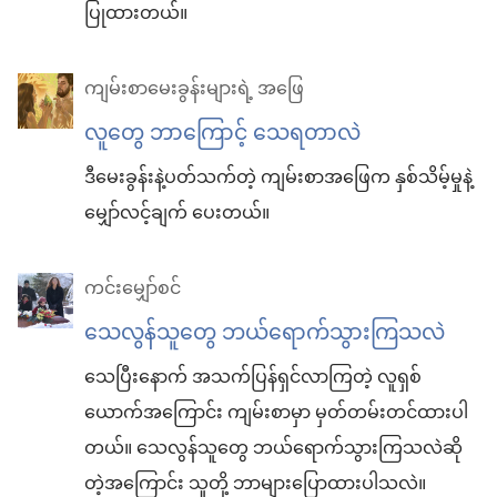
ပြုထားတယ်။
ကျမ်းစာမေးခွန်းများရဲ့ အဖြေ
လူတွေ ဘာကြောင့် သေရတာလဲ
ဒီမေးခွန်းနဲ့ပတ်သက်တဲ့ ကျမ်းစာအဖြေက နှစ်သိမ့်မှုနဲ့
မျှော်လင့်ချက် ပေးတယ်။
ကင်းမျှော်စင်
သေလွန်သူတွေ ဘယ်ရောက်သွားကြသလဲ
သေပြီးနောက် အသက်ပြန်ရှင်လာကြတဲ့ လူရှစ်
ယောက်အကြောင်း ကျမ်းစာမှာ မှတ်တမ်းတင်ထားပါ
တယ်။ သေလွန်သူတွေ ဘယ်ရောက်သွားကြသလဲဆို
တဲ့အကြောင်း သူတို့ ဘာများပြောထားပါသလဲ။