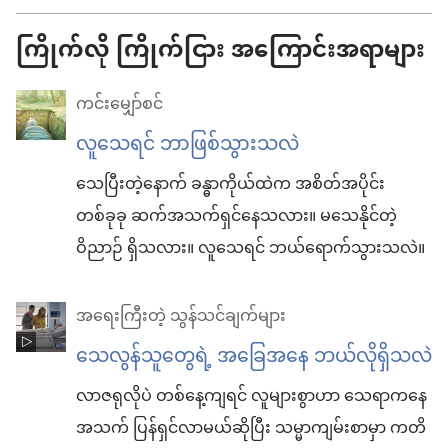
ကြိုက်လို ကြိုက်ငြား အကြောင်းအရာများ
ကင်းမျှော်စင်
လူသေရင် ဘာဖြစ်သွားသလဲ
သေပြီးတဲ့နောက် ခန္ဓာကိုယ်ထဲက အစိတ်အပိုင်း
တစ်ခုခု ဆက်အသက်ရှင်နေသလား။ မသေနိုင်တဲ့
ဝိညာဉ် ရှိသလား။ လူသေရင် ဘယ်ရောက်သွားသလဲ။
အရေးကြီးတဲ့ သွန်သင်ချက်များ
သေလွန်သူတွေရဲ့ အခြေအနေ ဘယ်လိုရှိသလဲ
လာဇရုလိုပဲ တစ်နေ့ကျရင် လူများစွာဟာ သေရာကနေ
အသက် ပြန်ရှင်လာမယ်ဆိုပြီး သမ္မာကျမ်းစာမှာ ကတိ