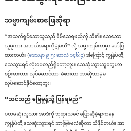
သမ္မာကျမ်းစာဖြေဆိုရာ
“အသက်ရှင်သောသူသည် မိမိသေရမည်ကို သိ၏။ သေသော
သူမူကား အဘယ်အရာကိုမျှမသိ” လို့ သမ္မာကျမ်းစာမှာ ဖော်ပြ
ထားတယ်။ (
ဒေသနာ ၉:၅;
ဆာလံ ၁၄၆:၄
) ဒါကြောင့် ကျွန်ုပ်တို့
သေသွားရင် လုံးဝမတည်ရှိတော့ဘူး။ သေဆုံးသွားသူတွေဟာ
စဉ်းစားတာ၊ လုပ်ဆောင်တာ၊ ခံစားတာ ဘာဆိုဘာမှမ
လုပ်ဆောင်နိုင်တော့ဘူး။
“သင်သည် မြေမှုန့်သို့ ပြန်ရမည်”
ပထမဆုံးလူသား အာဒံကို ဘုရားသခင် ပြောဆိုခဲ့ရာကနေ
ကျွန်ုပ်တို့ သေဆုံးသွားရင် ဘာဖြစ်မလဲဆိုတာ သိနိုင်တယ်။ အာ