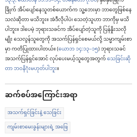
၁၃:၃;
ယောဟန် ၁၁:၁၁–၁၄;
တမန်တော် ၇:၆၀
) နှစ်နှစ်ခြိုက်
ခြိုက် အိပ်ပျော်နေသူတစ်ယောက်က သူ့ဘေးမှာ ဘာတွေဖြစ်နေ
သလဲဆိုတာ မသိဘူး။ အဲဒီလိုပါပဲ၊ သေတဲ့သူဟာ ဘာကိုမှ မသိ
ပါဘူး။ ဒါပေမဲ့ ဘုရားသခင်က အိပ်ပျော်တဲ့သူကို ပြန်နှိုးသလို
မျိုး သေလွန်သူတွေကို အသက်ပြန်ရှင်စေမယ်လို့ သမ္မာကျမ်းစာ
မှာ ကတိပြုထားပါတယ်။ (
ယောဘ ၁၄:၁၃–၁၅
) ဘုရားသခင်
အသက်ပြန်ရှင်အောင် လုပ်ပေးမယ့်သူတွေအတွက်
သေခြင်းဆို
တာ ဘဝနိဂုံးမဟုတ်ပါဘူး
။
ဆက်စပ်အကြောင်းအရာ
အသက်ရှင်ခြင်းနဲ့ သေခြင်း
ကျမ်းစာမေးခွန်းများရဲ့ အဖြေ