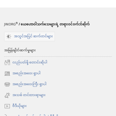
®
JW.ORG
/ ယေဟောဝါသက်သေများရဲ့ တရားဝင်ဝက်ဘ်ဆိုက်
အသွင်အပြင် ဆက်တင်များ
အမြန်ချိတ်ဆက်မှုများ
လည်ပတ်ဖို့ တောင်းဆိုပါ
အစည်းအဝေး ရှာပါ
(window
အသစ်
အစည်းအဝေးကြီး ရှာပါ
(window
ဖွ
အသစ်
အသစ် တင်ထားရာများ
င့်
ဖွ
နေ
ဗီဒီယိုများ
င့်
ပါ
နေ