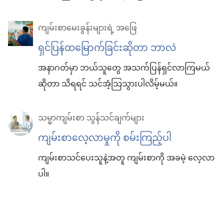
ကျမ်းစာမေးခွန်းများရဲ့ အဖြေ
ရှင်ပြန်ထမြောက်ခြင်းဆိုတာ ဘာလဲ
အနာဂတ်မှာ ဘယ်သူတွေ အသက်ပြန်ရှင်လာကြမယ်
ဆိုတာ သိရရင် သင်အံ့သြသွားပါလိမ့်မယ်။
သမ္မာကျမ်းစာ သွန်သင်ချက်များ
ကျမ်းစာလေ့လာမှုကို စမ်းကြည့်ပါ
ကျမ်းစာသင်ပေးသူနဲ့အတူ ကျမ်းစာကို အခမဲ့ လေ့လာ
ပါ။