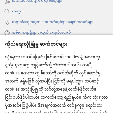
အသံသရုပ်ဖော်ချက် ပါတဲ့ ဗီဒီယိုများ
တယ်)
ပါ
ရှာဖွေပါ
တယ်)
ဆရာဝန်တွေအတွက် ဆေးဘက်ဆိုင်ရာ အချက်အလက်များ
အစိုးရ အရာရှိများအတွက် အချက်အလက်
ကိုယ်ရေးလုံခြုံမှု ဆက်တင်များ
အကူအညီ
သုံးရတာ အဆင်ပြေဆုံး ဖြစ်အောင် cookies နဲ့ အလားတူ
အလှူငွေ
(window
နည်းပညာတွေ ကျွန်တော်တို့ သုံးထားပါတယ်။ တချို့
အသစ်
ကင်းမျှော်စင် အွန်လိုင်းစာကြည့်တိုက်™
cookies တွေဟာ ကျွန်တော်တို့ ဝက်ဘ်ဆိုက် လုပ်ဆောင်မှု
ဖွ
(window
င့်
အတွက် မရှိမဖြစ် လိုအပ်ပြီး ငြင်းလို့ မရပါဘူး။ ထပ်ဆင့်
အသစ်
®
JW Hub
နေ
(window
ဖွ
cookies အသုံးပြုမှုကို သင်တို့အနေနဲ့ လက်ခံနိုင်တယ်။
ပါ
အသစ်
င့်
ငြင်းပယ်နိုင်ပါတယ်။ တကယ်တော့ ရည်ရွယ်ချက်က သုံးရတာ
®
JW Library
တယ်)
ဖွ
နေ
ပိုအဆင်ပြေဖို့ပါပဲ။ ဒီအချက်အလက် တစ်ခုကိုမှ ရောင်းစား
င့်
ပါ
ကင်းမျှော်စင် စာကြည့်တိုက်