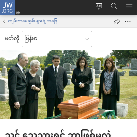
JW.ORG
Log
ဝ
JW.ORG
စာရ
in
က်
ရှာ
ကျမ်းစာမေးခွန်းများရဲ့ အဖြေ
(window
ဘ်
ပါ
အသစ်
ဖတ်လို
ဆိုက်
ဖွ
ဘာသာစကား
င့်
ကို
နေ
ပြောင်း
ပါ
ပါ
တယ်)
သင် သေသွားရင် ဘာဖြစ်မလဲ