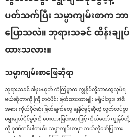
ပတ်သက်ပြီး သမ္မာကျမ်းစာက ဘာ
ပြောသလဲ။ ဘုရားသခင် ထိန်းချုပ်
ထားသလား။
သမ္မာကျမ်းစာဖြေဆိုရာ
ဘုရားသခင် ဒါမှမဟုတ် ကံကြမ္မာက ကျွန်ုပ်တို့ဘာတွေလုပ်ရ
မယ်ဆိုတာကို ကြိုတင်ပိုင်းဖြတ်ထားတာမျိုး မရှိပါဘူး။ အဲဒီ
အစား ကိုယ်ပိုင်ဆုံးဖြတ်ချက်တွေ ချနိုင်ခွင့်ဆိုတဲ့ လွတ်လပ်စွာ
ရွေးချယ်ပိုင်ခွင့်ကို ပေးထားခြင်းအားဖြင့် ကိုယ်တော် ကျွန်ုပ်တို့
ကို ဂုဏ်တင်ပါတယ်။ သမ္မာကျမ်းစာမှာ ဘယ်လိုဖော်ပြထား