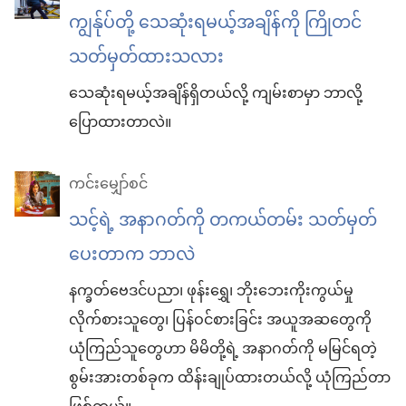
ကျွန်ုပ်တို့ သေဆုံးရမယ့်အချိန်ကို ကြိုတင်
သတ်မှတ်ထားသလား
သေဆုံးရမယ့်အချိန်ရှိတယ်လို့ ကျမ်းစာမှာ ဘာလို့
ပြောထားတာလဲ။
ကင်းမျှော်စင်
သင့်ရဲ့ အနာဂတ်ကို တကယ်တမ်း သတ်မှတ်
ပေးတာက ဘာလဲ
နက္ခတ်ဗေဒင်ပညာ၊ ဖုန်းရွှေ၊ ဘိုးဘေးကိုးကွယ်မှု
လိုက်စားသူတွေ၊ ပြန်ဝင်စားခြင်း အယူအဆတွေကို
ယုံကြည်သူတွေဟာ မိမိတို့ရဲ့ အနာဂတ်ကို မမြင်ရတဲ့
စွမ်းအားတစ်ခုက ထိန်းချုပ်ထားတယ်လို့ ယုံကြည်တာ