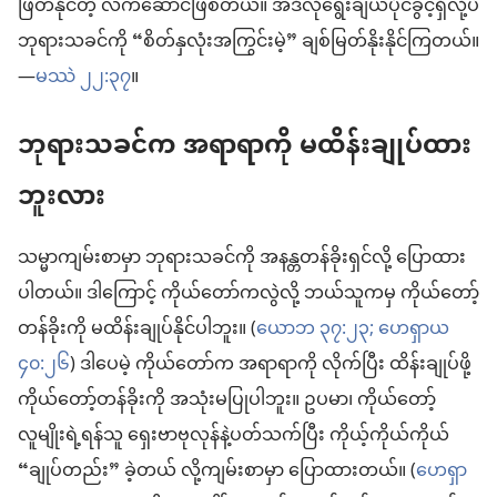
ဖြတ်နိုင်တဲ့ လက်ဆောင်ဖြစ်တယ်။ အဲဒီလိုရွေးချယ်ပိုင်ခွင့်ရှိလို့ပဲ
ဘုရားသခင်ကို “စိတ်နှလုံးအကြွင်းမဲ့” ချစ်မြတ်နိုးနိုင်ကြတယ်။
—
မဿဲ ၂၂:၃၇
။
ဘုရားသခင်က အရာရာကို မထိန်းချုပ်ထား
ဘူးလား
သမ္မာကျမ်းစာမှာ ဘုရားသခင်ကို အနန္တတန်ခိုးရှင်လို့ ပြောထား
ပါတယ်။ ဒါကြောင့် ကိုယ်တော်ကလွဲလို့ ဘယ်သူကမှ ကိုယ်တော့်
တန်ခိုးကို မထိန်းချုပ်နိုင်ပါဘူး။ (
ယောဘ ၃၇:၂၃;
ဟေရှာယ
၄၀:၂၆
) ဒါပေမဲ့ ကိုယ်တော်က အရာရာကို လိုက်ပြီး ထိန်းချုပ်ဖို့
ကိုယ်တော့်တန်ခိုးကို အသုံးမပြုပါဘူး။ ဥပမာ၊ ကိုယ်တော့်
လူမျိုးရဲ့ရန်သူ ရှေးဗာဗုလုန်နဲ့ပတ်သက်ပြီး ကိုယ့်ကိုယ်ကိုယ်
“ချုပ်တည်း” ခဲ့တယ် လို့ကျမ်းစာမှာ ပြောထားတယ်။ (
ဟေရှာ