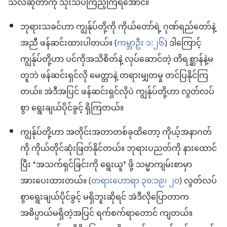
သလဲဆိုတာကို သုံးသပ်ကြည့်ကြရအောင်။
ဘုရားသခင်ဟာ ကျွန်ုပ်တို့ကို ကိုယ်တော်ရဲ့ ဂုဏ်ရည်တော်နဲ့
အညီ ဖန်ဆင်းထားပါတယ်။ (
ကမ္ဘာဦး ၁:၂၆
) ဒါကြောင့်
ကျွန်ုပ်တို့ဟာ ပင်ကိုအသိစိတ်နဲ့ လုပ်ဆောင်တဲ့ တိရစ္ဆာန်နဲ့မ
တူဘဲ ဖန်ဆင်းရှင်လို မေတ္တာနဲ့ တရားမျှတမှု တင်ပြနိုင်ကြ
တယ်။ အဲဒီအပြင် ဖန်ဆင်းရှင်လိုပဲ ကျွန်ုပ်တို့ဟာ လွတ်လပ်
စွာ ရွေးချယ်ပိုင်ခွင့် ရှိကြတယ်။
ကျွန်ုပ်တို့ဟာ အတိုင်းအတာတစ်ခုထိတော့ ကိုယ့်အနာဂတ်
ကို ကိုယ်တိုင်ဆုံးဖြတ်နိုင်တယ်။ ဘုရားပညတ်ကို နားထောင်
ပြီး ‘အသက်ရှင်ခြင်းကို ရွေးယူ’ ဖို့ သမ္မာကျမ်းစာမှာ
အားပေးထားတယ်။ (
တရားဟောရာ ၃၀:၁၉၊ ၂၀
) လွတ်လပ်
စွာရွေးချယ်ပိုင်ခွင့် မရှိဘူးဆိုရင် အဲဒီလိုပြောတာက
အဓိပ္ပာယ်မရှိတဲ့အပြင် ရက်စက်ရာတောင် ကျတယ်။