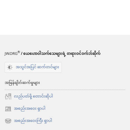
®
JW.ORG
/ ယေဟောဝါသက်သေများရဲ့ တရားဝင်ဝက်ဘ်ဆိုက်
အသွင်အပြင် ဆက်တင်များ
အမြန်ချိတ်ဆက်မှုများ
လည်ပတ်ဖို့ တောင်းဆိုပါ
အစည်းအဝေး ရှာပါ
(window
အသစ်
အစည်းအဝေးကြီး ရှာပါ
(window
ဖွ