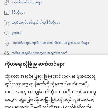
အသစ်
အသစ် တင်ထားရာများ
င့်
ဖွ
နေ
ဗီဒီယိုများ
င့်
ပါ
နေ
အသံသရုပ်ဖော်ချက် ပါတဲ့ ဗီဒီယိုများ
တယ်)
ပါ
ရှာဖွေပါ
တယ်)
ဆရာဝန်တွေအတွက် ဆေးဘက်ဆိုင်ရာ အချက်အလက်များ
အစိုးရ အရာရှိများအတွက် အချက်အလက်
ကိုယ်ရေးလုံခြုံမှု ဆက်တင်များ
အကူအညီ
သုံးရတာ အဆင်ပြေဆုံး ဖြစ်အောင် cookies နဲ့ အလားတူ
အလှူငွေ
(window
နည်းပညာတွေ ကျွန်တော်တို့ သုံးထားပါတယ်။ တချို့
အသစ်
ကင်းမျှော်စင် အွန်လိုင်းစာကြည့်တိုက်™
cookies တွေဟာ ကျွန်တော်တို့ ဝက်ဘ်ဆိုက် လုပ်ဆောင်မှု
ဖွ
(window
င့်
အတွက် မရှိမဖြစ် လိုအပ်ပြီး ငြင်းလို့ မရပါဘူး။ ထပ်ဆင့်
အသစ်
®
JW Hub
နေ
(window
ဖွ
cookies အသုံးပြုမှုကို သင်တို့အနေနဲ့ လက်ခံနိုင်တယ်။