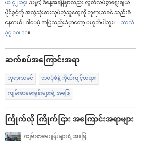
ယ ၄၂:၁၄
၊
သမ္မာ
) ဒီနေ့အချိန်မှာလည်း လွတ်လပ်စွာရွေးချယ်
ပိုင်ခွင့်ကို အလွဲသုံးစားလုပ်တဲ့သူတွေကို ဘုရားသခင် သည်းခံ
နေတယ်။ ဒါပေမဲ့ အမြဲသည်းခံမှာတော့ မဟုတ်ပါဘူး။—
ဆာလံ
၃၇:၁၀၊ ၁၁
။
ဆက်စပ်အကြောင်းအရာ
ဘုရားသခင်
ဘဝပုံစံနဲ့ ကိုယ်ကျင့်တရား
ကျမ်းစာမေးခွန်းများရဲ့ အဖြေ
ကြိုက်လို ကြိုက်ငြား အကြောင်းအရာများ
ကျမ်းစာမေးခွန်းများရဲ့ အဖြေ