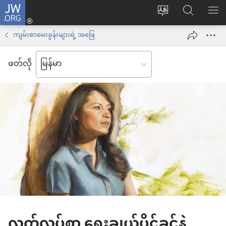
JW.ORG
Log
ဝ
JW.ORG
စာရ
in
က်
ရှာ
ကျမ်းစာမေးခွန်းများရဲ့ အဖြေ
(window
ဘ်
ပါ
အသစ်
ဖတ်လို
ဆိုက်
ဖွ
ဘာသာစကား
င့်
ကို
နေ
ပြောင်း
ပါ
ပါ
တယ်)
လွတ်လပ်စွာ ရွေးချယ်ပိုင်ခွင့်နဲ့