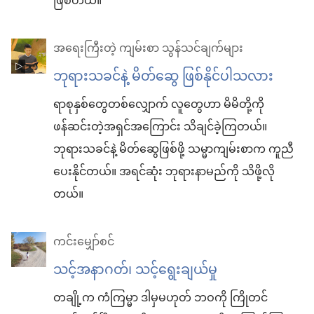
ဖြစ်တယ်။
အရေးကြီးတဲ့ ကျမ်းစာ သွန်သင်ချက်များ
ဘုရားသခင်နဲ့ မိတ်ဆွေ ဖြစ်နိုင်ပါသလား
ရာစုနှစ်တွေတစ်လျှောက် လူတွေဟာ မိမိတို့ကို
ဖန်ဆင်းတဲ့အရှင်အကြောင်း သိချင်ခဲ့ကြတယ်။
ဘုရားသခင်နဲ့ မိတ်ဆွေဖြစ်ဖို့ သမ္မာကျမ်းစာက ကူညီ
ပေးနိုင်တယ်။ အရင်ဆုံး ဘုရားနာမည်ကို သိဖို့လို
တယ်။
ကင်းမျှော်စင်
သင့်အနာဂတ်၊ သင့်ရွေးချယ်မှု
တချို့က ကံကြမ္မာ ဒါမှမဟုတ် ဘဝကို ကြိုတင်