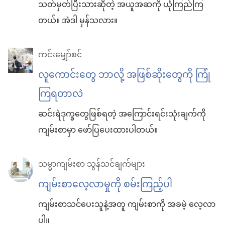
သတ်မှတ်ပြီးသားဆိုတဲ့ အယူအဆကို ယုံကြည်ကြ
တယ်။ အဲဒါ မှန်သလား။
ကင်းမျှော်စင်
လူကောင်းတွေ ဘာလို့ အဖြစ်ဆိုးတွေကို ကြုံ
ကြရတာလဲ
ဆင်းရဲဒုက္ခတွေဖြစ်ရတဲ့ အကြောင်းရင်းသုံးချက်ကို
ကျမ်းစာမှာ ဖော်ပြပေးထားပါတယ်။
သမ္မာကျမ်းစာ သွန်သင်ချက်များ
ကျမ်းစာလေ့လာမှုကို စမ်းကြည့်ပါ
ကျမ်းစာသင်ပေးသူနဲ့အတူ ကျမ်းစာကို အခမဲ့ လေ့လာ
ပါ။