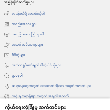
အမြန်ချိတ်ဆက်မှုများ
လည်ပတ်ဖို့ တောင်းဆိုပါ
အစည်းအဝေး ရှာပါ
(window
အသစ်
အစည်းအဝေးကြီး ရှာပါ
(window
ဖွ
အသစ်
အသစ် တင်ထားရာများ
င့်
ဖွ
နေ
ဗီဒီယိုများ
င့်
ပါ
နေ
အသံသရုပ်ဖော်ချက် ပါတဲ့ ဗီဒီယိုများ
တယ်)
ပါ
ရှာဖွေပါ
တယ်)
ဆရာဝန်တွေအတွက် ဆေးဘက်ဆိုင်ရာ အချက်အလက်များ
အစိုးရ အရာရှိများအတွက် အချက်အလက်
ကိုယ်ရေးလုံခြုံမှု ဆက်တင်များ
အကူအညီ