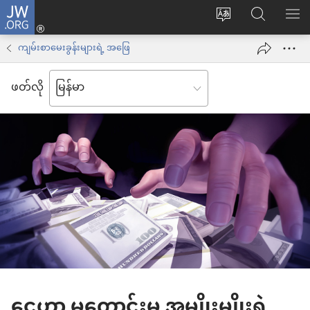
JW.ORG
Log
ဝ
JW.ORG
စာရ
in
က်
ရှာ
ကျမ်းစာမေးခွန်းများရဲ့ အဖြေ
(window
ဘ်
ပါ
အသစ်
ဖတ်လို
ဆိုက်
ဖွ
ဘာသာစကား
င့်
ကို
နေ
ပြောင်း
ပါ
ပါ
တယ်)
ငွေဟာ မကောင်းမှု အမျိုးမျိုးရဲ့