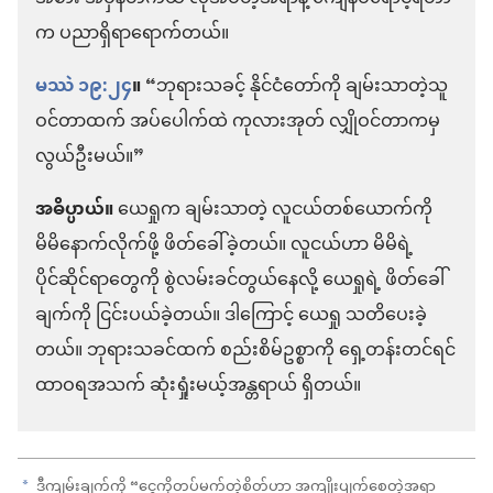
က ပညာရှိရာရောက်တယ်။
မဿဲ ၁၉:၂၄
။
“ဘုရားသခင့် နိုင်ငံတော်ကို ချမ်းသာတဲ့သူ
ဝင်တာထက် အပ်ပေါက်ထဲ ကုလားအုတ် လျှိုဝင်တာကမှ
လွယ်ဦးမယ်။”
အဓိပ္ပာယ်။
ယေရှုက ချမ်းသာတဲ့ လူငယ်တစ်ယောက်ကို
မိမိနောက်လိုက်ဖို့ ဖိတ်ခေါ်ခဲ့တယ်။ လူငယ်ဟာ မိမိရဲ့
ပိုင်ဆိုင်ရာတွေကို စွဲလမ်းခင်တွယ်နေလို့ ယေရှုရဲ့ ဖိတ်ခေါ်
ချက်ကို ငြင်းပယ်ခဲ့တယ်။ ဒါကြောင့် ယေရှု သတိပေးခဲ့
တယ်။ ဘုရားသခင်ထက် စည်းစိမ်ဥစ္စာကို ရှေ့တန်းတင်ရင်
ထာဝရအသက် ဆုံးရှုံးမယ့်အန္တရာယ် ရှိတယ်။
ဒီကျမ်းချက်ကို “ငွေကိုတပ်မက်တဲ့စိတ်ဟာ အကျိုးပျက်စေတဲ့အရာ
a