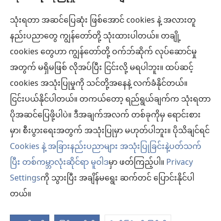
သုံးရတာ အဆင်ပြေဆုံး ဖြစ်အောင် cookies နဲ့ အလားတူ
အလှူငွေ
(window
နည်းပညာတွေ ကျွန်တော်တို့ သုံးထားပါတယ်။ တချို့
အသစ်
ကင်းမျှော်စင် အွန်လိုင်းစာကြည့်တိုက်™
cookies တွေဟာ ကျွန်တော်တို့ ဝက်ဘ်ဆိုက် လုပ်ဆောင်မှု
ဖွ
(window
င့်
အတွက် မရှိမဖြစ် လိုအပ်ပြီး ငြင်းလို့ မရပါဘူး။ ထပ်ဆင့်
အသစ်
®
JW Hub
နေ
(window
ဖွ
cookies အသုံးပြုမှုကို သင်တို့အနေနဲ့ လက်ခံနိုင်တယ်။
ပါ
အသစ်
င့်
ငြင်းပယ်နိုင်ပါတယ်။ တကယ်တော့ ရည်ရွယ်ချက်က သုံးရတာ
®
JW Library
တယ်)
ဖွ
နေ
ပိုအဆင်ပြေဖို့ပါပဲ။ ဒီအချက်အလက် တစ်ခုကိုမှ ရောင်းစား
င့်
ပါ
ကင်းမျှော်စင် စာကြည့်တိုက်
မှာ၊ စီးပွားရေးအတွက် အသုံးပြုမှာ မဟုတ်ပါဘူး။ ပိုသိချင်ရင်
နေ
တယ်)
ပါ
Cookies နဲ့ အခြားနည်းပညာများ အသုံးပြုခြင်းနဲ့ပတ်သက်
တယ်)
ပြီး တစ်ကမ္ဘာလုံးဆိုင်ရာ မူဝါဒ
မှာ ဖတ်ကြည့်ပါ။
Privacy
Settings
ကို သွားပြီး အချိန်မရွေး ဆက်တင် ပြောင်းနိုင်ပါ
Copyright
© 2026 Watch Tower Bible and Tract Society of Pennsylvania.
လိုက်နာရန် စည်းကမ်းများ
|
ကိုယ်ရေးလုံခြုံမှု မူဝါဒ
|
ကိုယ်ရေးလုံခြုံမှု ဆက်
တယ်။
တင်များ