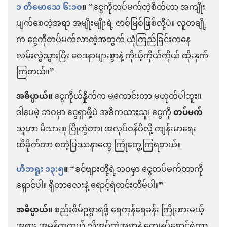
၁ တိမောသေ ၆:၁၀
။
“ငွေကိုတပ်မက်တဲ့စိတ်ဟာ အကျိုး
ပျက်စေတဲ့အရာ အမျိုးမျိုးရဲ့ ဇာစ်မြစ်ဖြစ်လို့ပဲ။ လူတချို့
က ငွေကိုတပ်မက်လာတဲ့အတွက် ယုံကြည်ခြင်းကနေ
လမ်းလွဲသွားပြီး ဝေဒနာများစွာနဲ့ ကိုယ့်ကိုယ်ကိုယ် ထိုးနှက်
ကြတယ်။”
အဓိပ္ပာယ်။
ငွေကိုယ်နှိုက်က မကောင်းတာ မဟုတ်ပါဘူး။
ဒါပေမဲ့ ဘဝမှာ ငွေရှာဖို့ပဲ အဓိကထားသူ၊ ငွေကို
တပ်မက်
သူဟာ မိသားစု ပြိုကွဲတာ၊ အလုပ်ဝန်ပိလို့ ကျန်းမာရေး
ထိခိုက်တာ စတဲ့ပြဿနာတွေ ကြုံတွေ့ကြရတယ်။
ဟီဘရူး ၁၃:၅
။
“ခင်ဗျားတို့ရဲ့ဘဝမှာ ငွေတပ်မက်တာကို
ရှောင်ပါ။ ရှိတာလေးနဲ့ ရောင့်ရဲတင်းတိမ်ပါ။”
အဓိပ္ပာယ်။
စည်းစိမ်ဥစ္စာရဖို့ ရေကုန်ရေခန်း ကြိုးစားမယ့်
အစား အမှန်တကယ် လိုအပ်တဲ့အရာနဲ့ ကျေနပ်ရောင့်ရဲတာ