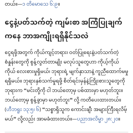
တယ်။—
၁ တိမောသေ ၆:၉
။
ငွေနဲ့ပတ်သက်တဲ့ ကျမ်းစာ အကြံပြုချက်
ကနေ ဘာအကျိုးရရှိနိုင်သလဲ
ငွေရဖို့အတွက် ကိုယ်ကျင့်တရား၊ ဝတ်ပြုရေးနဲ့ပတ်သက်တဲ့
စံနှုန်းတွေကို စွန့်လွတ်တာမျိုး မလုပ်သူတွေဟာ ကိုယ့်ကိုယ်
ကိုယ် လေးစားမှုရှိမယ်၊ ဘုရားရဲ့ မျက်နှာသာနဲ့ ကူညီထောက်မမှု
ရရှိမယ်။ ဘုရားနှစ်သက်မှုရဖို့ စိတ်ရင်းမှန်နဲ့ကြိုးစားသူတွေကို
ဘုရားက “မင်းတို့ကို ငါ ဘယ်တော့မှ ပစ်ထားမှာ မဟုတ်ဘူး။
ဘယ်တော့မှ စွန့်ခွာမှာ မဟုတ်ဘူး” လို့ ကတိပေးထားတယ်။
(
ဟီဘရူး ၁၃:၅၊ ၆
) “သစ္စာရှိသူက ကောင်းချီး အများကြီးရလိမ့်
မယ်” လို့လည်း အာမခံထားတယ်။—
ပညာအလိမ္မာ ၂၈:၂၀
။