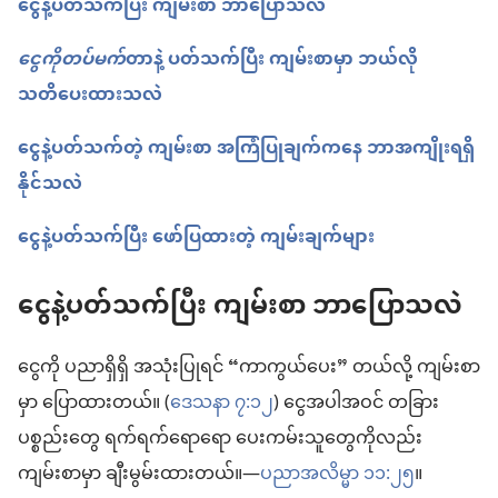
ငွေနဲ့ပတ်သက်ပြီး ကျမ်းစာ ဘာပြောသလဲ
ငွေကိုတပ်မက်
တာနဲ့ ပတ်သက်ပြီး ကျမ်းစာမှာ ဘယ်လို
သတိပေးထားသလဲ
ငွေနဲ့ပတ်သက်တဲ့ ကျမ်းစာ အကြံပြုချက်ကနေ ဘာအကျိုးရရှိ
နိုင်သလဲ
ငွေနဲ့ပတ်သက်ပြီး ဖော်ပြထားတဲ့ ကျမ်းချက်များ
ငွေနဲ့ပတ်သက်ပြီး ကျမ်းစာ ဘာပြောသလဲ
ငွေကို ပညာရှိရှိ အသုံးပြုရင် “ကာကွယ်ပေး” တယ်လို့ ကျမ်းစာ
မှာ ပြောထားတယ်။ (
ဒေသနာ ၇:၁၂
) ငွေအပါအဝင် တခြား
ပစ္စည်းတွေ ရက်ရက်ရောရော ပေးကမ်းသူတွေကိုလည်း
ကျမ်းစာမှာ ချီးမွမ်းထားတယ်။—
ပညာအလိမ္မာ ၁၁:၂၅
။