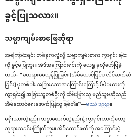
ခွင့်ပြုသလား။
သမ္မာကျမ်းစာဖြေဆိုရာ
အကြောင်းရင်း တစ်ခုကလွဲလို့ သမ္မာကျမ်းစာက ကွာရှင်းခြင်း
ကို ခွင့်မပြုဘူး။ အဲဒီအကြောင်းရင်းကို ယေရှု ခုလိုဖော်ပြခဲ့
တယ်– “မတရားမေထုန်ပြုခြင်း [အိမ်ထောင်ပြင်ပ လိင်ဆက်ဆံ
ခြင်း] မှတစ်ပါး အခြားသောအကြောင်းကြောင့် မိမိမယားကို
ကွာရှင်း၍ အခြားသူတစ်ဦးကို ထိမ်းမြားသူ မည်သူမဆိုသည်
အိမ်ထောင်ရေးဖောက်ပြန်သူဖြစ်၏။”—
မဿဲ ၁၉:၉
။
မရိုးသားတဲ့နည်း၊ သစ္စာဖောက်တဲ့နည်းနဲ့ ကွာရှင်းတာကိုတော့
ဘုရားသခင်မကြိုက်ဘူး။ အိမ်ထောင်ဖက်ကို အကြောင်းမဲ့