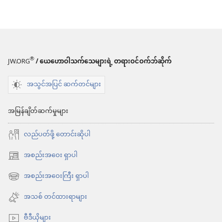
®
JW.ORG
/ ယေဟောဝါသက်သေများရဲ့ တရားဝင်ဝက်ဘ်ဆိုက်
အသွင်အပြင် ဆက်တင်များ
အမြန်ချိတ်ဆက်မှုများ
လည်ပတ်ဖို့ တောင်းဆိုပါ
အစည်းအဝေး ရှာပါ
(window
အသစ်
အစည်းအဝေးကြီး ရှာပါ
(window
ဖွ
အသစ်
အသစ် တင်ထားရာများ
င့်
ဖွ
နေ
ဗီဒီယိုများ
င့်