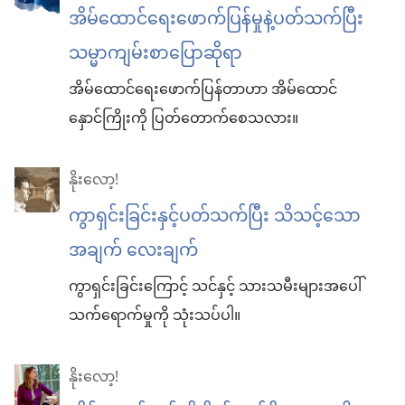
အိမ်ထောင်ရေးဖောက်ပြန်မှုနဲ့ပတ်သက်ပြီး
သမ္မာကျမ်းစာပြောဆိုရာ
အိမ်ထောင်ရေးဖောက်ပြန်တာဟာ အိမ်ထောင်
နှောင်ကြိုးကို ပြတ်တောက်စေသလား။
နိုးလော့!
ကွာရှင်းခြင်းနှင့်ပတ်သက်ပြီး သိသင့်သော
အချက် လေးချက်
ကွာရှင်းခြင်းကြောင့် သင်နှင့် သားသမီးများအပေါ်
သက်ရောက်မှုကို သုံးသပ်ပါ။
နိုးလော့!