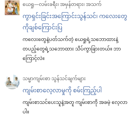
ယေရှု—လမ်းခရီး၊ အမှန်တရား၊ အသက်
ကွာရှင်းခြင်းအကြောင်းသွန်သင်၊ ကလေးတွေ
ကိုချစ်ကြောင်းပြ
ကလေးတွေနဲ့ပတ်သက်တဲ့ ယေရှုရဲ့သဘောထားနဲ့
တပည့်တွေရဲ့သဘောထား သိပ်ကွာခြားတယ်။ ဘာ
ကြောင့်လဲ။
သမ္မာကျမ်းစာ သွန်သင်ချက်များ
ကျမ်းစာလေ့လာမှုကို စမ်းကြည့်ပါ
ကျမ်းစာသင်ပေးသူနဲ့အတူ ကျမ်းစာကို အခမဲ့ လေ့လာ
ပါ။