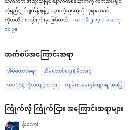
သက်သက် အထူးသဖြင့် နောက်တစ်ယောက်ကို လက်ထပ်ချင်
တဲ့ရည်ရွယ်ချက်နဲ့ စွန့်ခွာသွားတဲ့သူတွေကို ဘုရားသခင်
ကိုယ်တိုင် စာရင်းရှင်းမှာဖြစ်တယ်။—
မာလခိ ၂:၁၃-၁၆၊
မာကု
၁၀:၉
။
ဆက်စပ်အကြောင်းအရာ
အိမ်ထောင်ရေး
အိမ်ထောင်ရေးနဲ့ မိသားစု
ဘဝပုံစံနဲ့ ကိုယ်ကျင့်တရား
ကျမ်းစာမေးခွန်းများရဲ့ အဖြေ
ကြိုက်လို ကြိုက်ငြား အကြောင်းအရာများ
နိုးလော့!