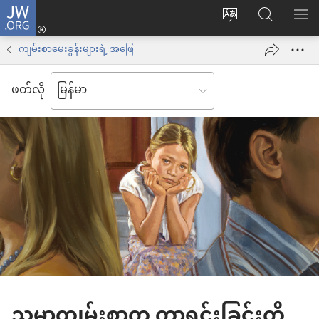
JW.ORG
Log
ဝ
JW.ORG
စာရ
in
က်
ရှာ
ကျမ်းစာမေးခွန်းများရဲ့ အဖြေ
(window
ဘ်
ပါ
အသစ်
ဖတ်လို
ဆိုက်
ဖွ
ဘာသာစကား
င့်
ကို
နေ
ပြောင်း
ပါ
ပါ
တယ်)
သမ္မာကျမ်းစာက ကွာရှင်းခြင်းကို