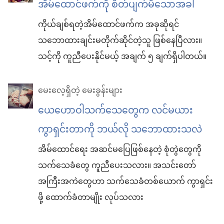
အိမ်ထောင်ဖက်ကို စိတ်ပျက်မိသောအခါ
ကိုယ်ချစ်ရတဲ့အိမ်ထောင်ဖက်က အခုဆိုရင်
သဘောထားချင်းမတိုက်ဆိုင်တဲ့သူ ဖြစ်နေပြီလား။
သင့်ကို ကူညီပေးနိုင်မယ့် အချက် ၅ ချက်ရှိပါတယ်။
မေးလေ့ရှိတဲ့ မေးခွန်းများ
ယေဟောဝါသက်သေတွေက လင်မယား
ကွာရှင်းတာကို ဘယ်လို သဘောထားသလဲ
အိမ်ထောင်ရေး အဆင်မပြေဖြစ်နေတဲ့ စုံတွဲတွေကို
သက်သေခံတွေ ကူညီပေးသလား။ အသင်းတော်
အကြီးအကဲတွေဟာ သက်သေခံတစ်ယောက် ကွာရှင်း
ဖို့ ထောက်ခံတာမျိုး လုပ်သလား