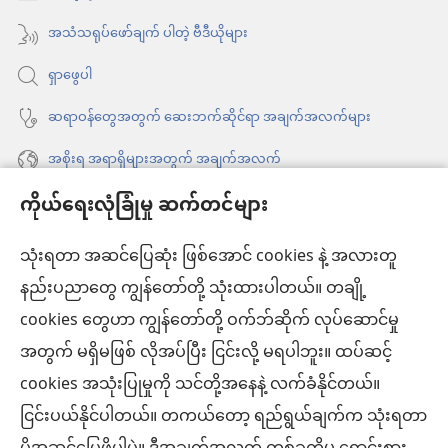
ပါ
နေ
အသံသရုပ်ဖော်ချက် ပါတဲ့ ဗီဒီယိုများ
တယ်)
ပါ
ရှာဖွေပါ
တယ်)
ဆရာဝန်တွေအတွက် ဆေးဘက်ဆိုင်ရာ အချက်အလက်များ
အစိုးရ အရာရှိများအတွက် အချက်အလက်
ကိုယ်ရေးလုံခြုံမှု ဆက်တင်များ
အကူအညီ
သုံးရတာ အဆင်ပြေဆုံး ဖြစ်အောင် cookies နဲ့ အလားတူ
အလှူငွေ
(window
နည်းပညာတွေ ကျွန်တော်တို့ သုံးထားပါတယ်။ တချို့
အသစ်
ကင်းမျှော်စင် အွန်လိုင်းစာကြည့်တိုက်™
cookies တွေဟာ ကျွန်တော်တို့ ဝက်ဘ်ဆိုက် လုပ်ဆောင်မှု
ဖွ
(window
င့်
အတွက် မရှိမဖြစ် လိုအပ်ပြီး ငြင်းလို့ မရပါဘူး။ ထပ်ဆင့်
အသစ်
®
JW Hub
နေ
(window
ဖွ
cookies အသုံးပြုမှုကို သင်တို့အနေနဲ့ လက်ခံနိုင်တယ်။
ပါ
အသစ်
င့်
ငြင်းပယ်နိုင်ပါတယ်။ တကယ်တော့ ရည်ရွယ်ချက်က သုံးရတာ
®
JW Library
တယ်)
ဖွ
နေ