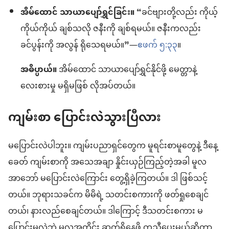
အိမ်ထောင် သာယာပျော်ရွှင်ခြင်း။
“ခင်ဗျားတို့လည်း ကိုယ့်
ကိုယ်ကိုယ် ချစ်သလို ဇနီးကို ချစ်ရမယ်။ ဇနီးကလည်း
ခင်ပွန်းကို အလွန် ရိုသေရမယ်။”—
ဧဖက် ၅:၃၃
။
အဓိပ္ပာယ်။
အိမ်ထောင် သာယာပျော်ရွှင်နိုင်ဖို့ မေတ္တာနဲ့
လေးစားမှု မရှိမဖြစ် လိုအပ်တယ်။
ကျမ်းစာ ပြောင်းလဲသွားပြီလား
မပြောင်းလဲပါဘူး။ ကျမ်းပညာရှင်တွေက မူရင်းစာမူတွေနဲ့ ဒီနေ့
ခေတ် ကျမ်းစာကို အသေအချာ နှိုင်းယှဉ်ကြည့်တဲ့အခါ မူလ
အာဘော် မပြောင်းလဲကြောင်း တွေ့ရှိခဲ့ကြတယ်။ ဒါ ဖြစ်သင့်
တယ်။ ဘုရားသခင်က မိမိရဲ့ သတင်းစကားကို ဖတ်ရှုစေချင်
တယ်၊ နားလည်စေချင်တယ်။ ဒါကြောင့် ဒီသတင်းစကား မ
ပြောင်းမလဲဘဲ မူလအတိုင်း ဆက်ရှိနေဖို့ ကူညီပေးမယ်ဆိုတာ