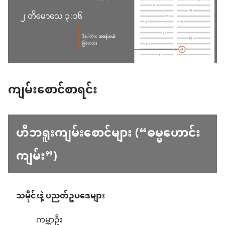
ကျမ်းစောင်စာရင်း
ဟီဘရူးကျမ်းစောင်များ (“ဓမ္မဟောင်း
ကျမ်း”)
သမိုင်းနဲ့ ပညတ်ဥပဒေများ
ကမ္ဘာဦး