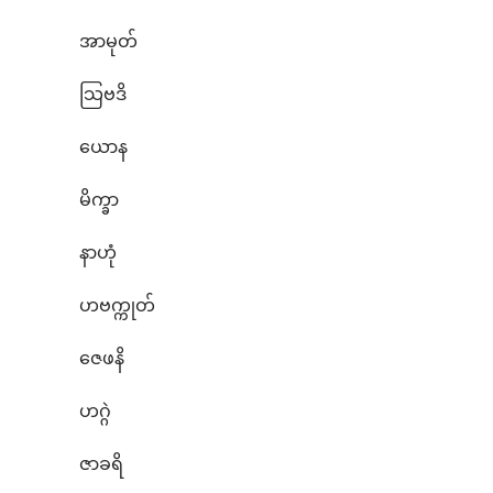
အာမုတ်
သြဗဒိ
ယောန
မိက္ခာ
နာဟုံ
ဟဗက္ကုတ်
ဇေဖနိ
ဟဂ္ဂဲ
ဇာခရိ