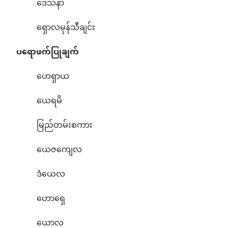
ဒေသနာ
ရှောလမုန်သီချင်း
ပရောဖက်ပြုချက်
ဟေရှာယ
ယေရမိ
မြည်တမ်းစကား
ယေဇကျေလ
ဒံယေလ
ဟောရှေ
ယောလ