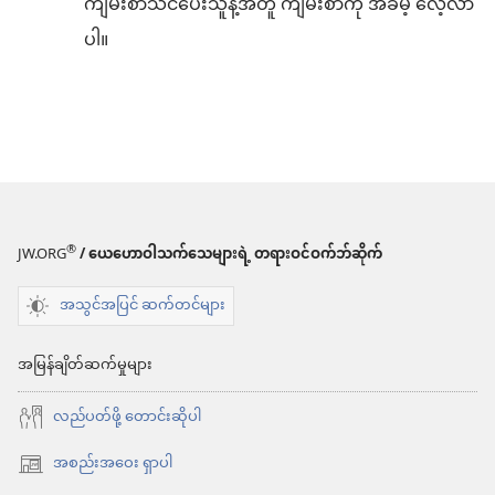
ကျမ်းစာသင်ပေးသူနဲ့အတူ ကျမ်းစာကို အခမဲ့ လေ့လာ
ပါ။
®
JW.ORG
/ ယေဟောဝါသက်သေများရဲ့ တရားဝင်ဝက်ဘ်ဆိုက်
အသွင်အပြင် ဆက်တင်များ
အမြန်ချိတ်ဆက်မှုများ
လည်ပတ်ဖို့ တောင်းဆိုပါ
အစည်းအဝေး ရှာပါ
(window