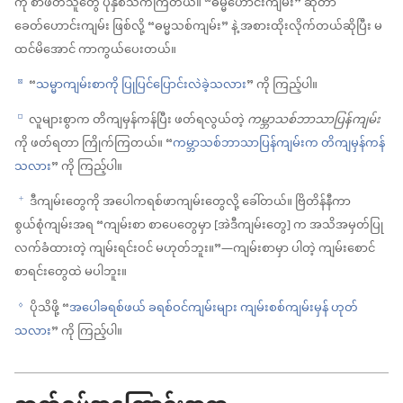
ကို စာဖတ်သူတွေ ပိုနှစ်သက်ကြတယ်။ “ဓမ္မဟောင်းကျမ်း” ဆိုတာ
ခေတ်ဟောင်းကျမ်း ဖြစ်လို့ “ဓမ္မသစ်ကျမ်း” နဲ့ အစားထိုးလိုက်တယ်ဆိုပြီး မ
ထင်မိအောင် ကာကွယ်ပေးတယ်။
“
သမ္မာကျမ်းစာကို ပြုပြင်ပြောင်းလဲခဲ့သလား
” ကို ကြည့်ပါ။
d
လူများစွာက တိကျမှန်ကန်ပြီး ဖတ်ရလွယ်တဲ့
ကမ္ဘာသစ်ဘာသာပြန်ကျမ်း
e
ကို ဖတ်ရတာ ကြိုက်ကြတယ်။ “
ကမ္ဘာသစ်ဘာသာပြန်ကျမ်းက တိကျမှန်ကန်
သလား
” ကို ကြည့်ပါ။
ဒီကျမ်းတွေကို အပေါကရစ်ဖာကျမ်းတွေလို့ ခေါ်တယ်။ ဗြိတိန်နီကာ
f
စွယ်စုံကျမ်းအရ “ကျမ်းစာ စာပေတွေမှာ [အဲဒီကျမ်းတွေ] က အသိအမှတ်ပြု
လက်ခံထားတဲ့ ကျမ်းရင်းဝင် မဟုတ်ဘူး။”—ကျမ်းစာမှာ ပါတဲ့ ကျမ်းစောင်
စာရင်းတွေထဲ မပါဘူး။
ပိုသိဖို့ “
အပေါခရစ်ဖယ် ခရစ်ဝင်ကျမ်းများ ကျမ်းစစ်ကျမ်းမှန် ဟုတ်
g
သလား
” ကို ကြည့်ပါ။