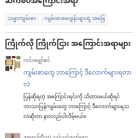
ဆက်စပ်အကြောင်းအရာ
သမ္မာကျမ်းစာ
ကျမ်းစာမေးခွန်းများရဲ့ အဖြေ
ကြိုက်လို ကြိုက်ငြား အကြောင်းအရာများ
ကင်းမျှော်စင်
ကျမ်းစာတွေ ဘာကြောင့် ဒီလောက်များရတာ
လဲ
ပြန်ဆိုရတဲ့ အကြောင်းရင်းကို သိထားမယ်ဆိုရင်
ဘာသာပြန်ကျမ်းတွေ ဘာကြောင့် ဒီလောက်များရသ
လဲဆိုတာ နားလည်ပါလိမ့်မယ်။
အရေးကြီးတဲ့ သွန်သင်ချက်များ