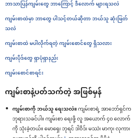
ဘာသာပြန်ကျမ်းတွေ ဘာကြောင့် ဒီလောက် များရသလဲ
ကျမ်းစာထဲမှာ ဘာတွေ ပါသင့်တယ်ဆိုတာ ဘယ်သူ ဆုံးဖြတ်
သလဲ
ကျမ်းစာထဲ မပါလိုက်ရတဲ့ ကျမ်းစောင်တွေ ရှိသလား
ကျမ်းပိုဒ်တွေ ရှာပုံရှာနည်း
ကျမ်းစောင်စာရင်း
ကျမ်းစာနဲ့ပတ်သက်တဲ့ အဖြစ်မှန်
ကျမ်းစာကို ဘယ်သူ ရေးသလဲ။
ကျမ်းစာရဲ့ အာဘော်ရှင်က
ဘုရားသခင်ပါ။ ကျမ်းစာ ရေးဖို့ လူ အယောက် ၄၀ လောက်
ကို သုံးခဲ့တယ်။ မောရှေ၊ ဘုရင် ဒါဝိဒ်၊ မဿဲ၊ မာကု၊ လုကာ၊