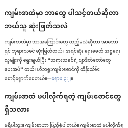
ကျမ်းစာထဲမှာ ဘာတွေ ပါသင့်တယ်ဆိုတာ
ဘယ်သူ ဆုံးဖြတ်သလဲ
ကျမ်းစာထဲမှာ ဘာအကြောင်းတွေ ထည့်မလဲဆိုတာ အာဘော်
ရှင် ဘုရားသခင် ဆုံးဖြတ်တယ်။ အရင်ဆုံး ရှေးခေတ် အစ္စရေး
လူမျိုးကို ရွေးချယ်ပြီး “ဘုရားသခင်ရဲ့ ဗျာဒိတ်တော်တွေ
ပေးအပ်” တယ်၊ ဟီဘရူးကျမ်းစောင်ကို ထိန်းသိမ်း
စောင့်ရှောက်စေတယ်။—
ရောမ ၃:၂
။
ကျမ်းစာထဲ မပါလိုက်ရတဲ့ ကျမ်းစောင်တွေ
ရှိသလား
မရှိပါဘူး။ ကျမ်းစာဟာ ပြည့်စုံပါတယ်။ ကျမ်းစာထဲ မပါလိုက်ရ