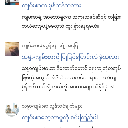
ကျမ်းစာက မှန်ကန်သလား
ကျမ်းစာရဲ့ အာဘော်ရှင်က ဘုရားသခင်ဆိုရင် တခြား
ဘယ်စာအုပ်နဲ့မှမတူဘဲ ထူးခြားနေရမယ်။
ကျမ်းစာမေးခွန်းများရဲ့ အဖြေ
သမ္မာကျမ်းစာကို ပြုပြင်ပြောင်းလဲ ခဲ့သလား
သမ္မာကျမ်းစာဟာ ဒီလောက်တောင် ရှေးကျတဲ့စာအုပ်
ဖြစ်တဲ့အတွက် အဲဒီထဲက သတင်းတရားဟာ တိကျ
မှန်ကန်တယ်လို့ ဘယ်လို အသေအချာ သိနိုင်မှာလဲ။
သမ္မာကျမ်းစာ သွန်သင်ချက်များ
ကျမ်းစာလေ့လာမှုကို စမ်းကြည့်ပါ