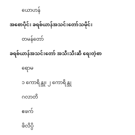
ယောဟန်
အစောပိုင်း ခရစ်ယာန်အသင်းတော်သမိုင်း
တမန်တော်
ခရစ်ယာန်အသင်းတော် အသီးသီးဆီ ရေးတဲ့စာ
ရောမ
၁ ကောရိန္သု၊ ၂ ကောရိန္သု
ဂလာတိ
ဧဖက်
ဖိလိပ္ပိ