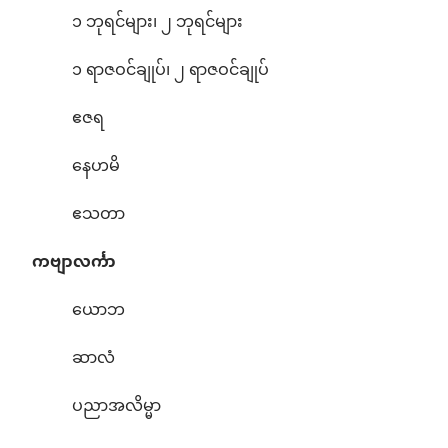
၁ ဘုရင်များ၊ ၂ ဘုရင်များ
၁ ရာဇဝင်ချုပ်၊ ၂ ရာဇဝင်ချုပ်
ဧဇရ
နေဟမိ
ဧသတာ
ကဗျာလင်္ကာ
ယောဘ
ဆာလံ
ပညာအလိမ္မာ