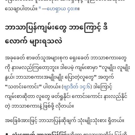
သေချာပါတယ်။
—
ဟေရှာယ ၄၀:၈
။
d
ဘာသာပြန်ကျမ်းတွေ ဘာကြောင့် ဒီ
လောက် များရသလဲ
အခုခေတ် စာဖတ်သူအများစုက ရှေးခေတ် ဘာသာစကားတွေ
ကို နားမလည်ကြတော့ဘူး။ ဒါပေမဲ့ ကျမ်းစာမှာ “လူမျိုး၊ လူမျိုး
နွယ်၊ ဘာသာစကားအမျိုးမျိုး ပြောတဲ့လူတွေ” အတွက်
“သတင်းကောင်း” ပါတယ်။ (
ဗျာဒိတ် ၁၄:၆
) ဒါကြောင့်
ကျမ်းစာဆိုတာ လူတွေ ဖတ်ရှုနိုင်၊ ကောင်းကောင်း နားလည်နိုင်
တဲ့ ဘာသာစကားနဲ့ ဖြစ်ဖို့ လိုတယ်။
အခြေခံအားဖြင့် ဘာသာပြန်ဆိုချက် သုံးမျိုးသုံးစား ရှိတယ်။