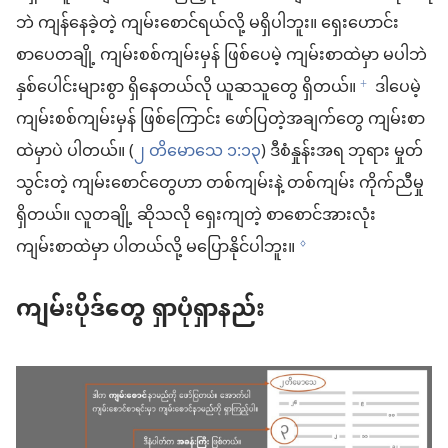
ဘဲ ကျန်နေခဲ့တဲ့ ကျမ်းစောင်ရယ်လို့ မရှိပါဘူး။ ရှေးဟောင်း
စာပေတချို့ ကျမ်းစစ်ကျမ်းမှန် ဖြစ်ပေမဲ့ ကျမ်းစာထဲမှာ မပါဘဲ
နှစ်ပေါင်းများစွာ ရှိနေတယ်လို ယူဆသူတွေ ရှိတယ်။
ဒါပေမဲ့
f
ကျမ်းစစ်ကျမ်းမှန် ဖြစ်ကြောင်း ဖော်ပြတဲ့အချက်တွေ ကျမ်းစာ
ထဲမှာပဲ ပါတယ်။ (
၂ တိမောသေ ၁:၁၃
) ဒီစံနှုန်းအရ ဘုရား မှုတ်
သွင်းတဲ့ ကျမ်းစောင်တွေဟာ တစ်ကျမ်းနဲ့ တစ်ကျမ်း ကိုက်ညီမှု
ရှိတယ်။ လူတချို့ ဆိုသလို ရှေးကျတဲ့ စာစောင်အားလုံး
ကျမ်းစာထဲမှာ ပါတယ်လို့ မပြောနိုင်ပါဘူး။
g
ကျမ်းပိုဒ်တွေ ရှာပုံရှာနည်း