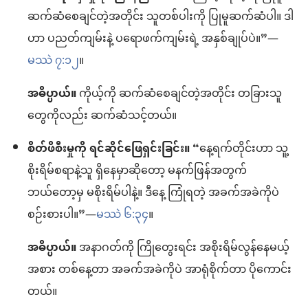
ဆက်ဆံစေချင်တဲ့အတိုင်း သူတစ်ပါးကို ပြုမူဆက်ဆံပါ။ ဒါ
ဟာ ပညတ်ကျမ်းနဲ့ ပရောဖက်ကျမ်းရဲ့ အနှစ်ချုပ်ပဲ။”—
မဿဲ ၇:၁၂
။
အဓိပ္ပာယ်။
ကိုယ့်ကို ဆက်ဆံစေချင်တဲ့အတိုင်း တခြားသူ
တွေကိုလည်း ဆက်ဆံသင့်တယ်။
စိတ်ဖိစီးမှုကို ရင်ဆိုင်ဖြေရှင်းခြင်း။
“နေ့ရက်တိုင်းဟာ သူ့
စိုးရိမ်စရာနဲ့သူ ရှိနေမှာဆိုတော့ မနက်ဖြန်အတွက်
ဘယ်တော့မှ မစိုးရိမ်ပါနဲ့။ ဒီနေ့ ကြုံရတဲ့ အခက်အခဲကိုပဲ
စဉ်းစားပါ။”—
မဿဲ ၆:၃၄
။
အဓိပ္ပာယ်။
အနာဂတ်ကို ကြိုတွေးရင်း အစိုးရိမ်လွန်နေမယ့်
အစား တစ်နေ့တာ အခက်အခဲကိုပဲ အာရုံစိုက်တာ ပိုကောင်း
တယ်။