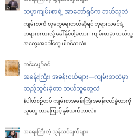
သမ္မာကျမ်းစာရဲ့ အာဘော်ရှင်က ဘယ်သူလဲ
ကျမ်းစာကို လူတွေရေးတယ်ဆိုရင် ဘုရားသခင်ရဲ့
တရားစကားလို့ ခေါ်နိုင်ပါ့မလား။ ကျမ်းစာမှာ ဘယ်သူ့
အတွေးအခေါ်တွေ ပါဝင်သလဲ။
ကင်းမျှော်စင်
အခန်းကြီး၊ အခန်းငယ်များ—ကျမ်းစာထဲမှာ
ထည့်သွင်းခဲ့တာ ဘယ်သူတွေလဲ
နံပါတ်စဉ်တပ် ကျမ်းစာအခန်းကြီးအခန်းငယ်ခွဲတာကို
လူတွေ ဘာကြောင့် နှစ်သက်တာလဲ။
အရေးကြီးတဲ့ သွန်သင်ချက်များ