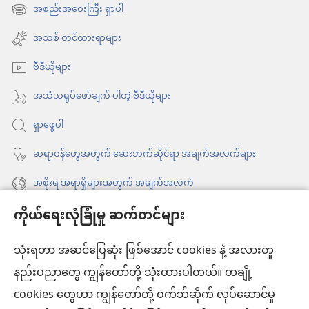
အသစ်
အစည်းအဝေးကြီး ရှာပါ
(window
ဖွ
အသစ်
အသစ် တင်ထားရာများ
င့်
ဖွ
နေ
ဗီဒီယိုများ
င့်
ပါ
နေ
အသံသရုပ်ဖော်ချက် ပါတဲ့ ဗီဒီယိုများ
တယ်)
ပါ
ရှာဖွေပါ
တယ်)
ဆရာဝန်တွေအတွက် ဆေးဘက်ဆိုင်ရာ အချက်အလက်များ
အစိုးရ အရာရှိများအတွက် အချက်အလက်
ကိုယ်ရေးလုံခြုံမှု ဆက်တင်များ
အကူအညီ
သုံးရတာ အဆင်ပြေဆုံး ဖြစ်အောင် cookies နဲ့ အလားတူ
အလှူငွေ
(window
နည်းပညာတွေ ကျွန်တော်တို့ သုံးထားပါတယ်။ တချို့
အသစ်
ကင်းမျှော်စင် အွန်လိုင်းစာကြည့်တိုက်™
cookies တွေဟာ ကျွန်တော်တို့ ဝက်ဘ်ဆိုက် လုပ်ဆောင်မှု
ဖွ
(window