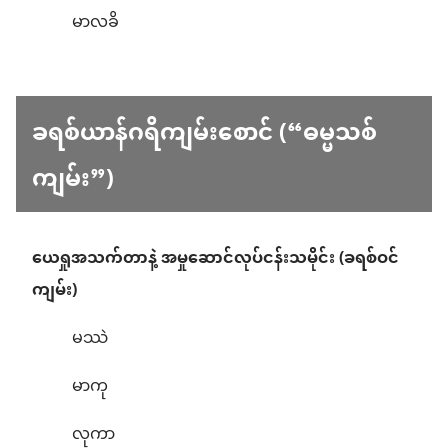
မာလခိ
ခရစ်ယာန်ဂရိကျမ်းစောင် (“ဓမ္မသစ်
ကျမ်း”)
ယေရှုအသက်တာနဲ့ အမှုဆောင်လုပ်ငန်းသမိုင်း (ခရစ်ဝင်
ကျမ်း)
မဿဲ
မာကု
လုကာ