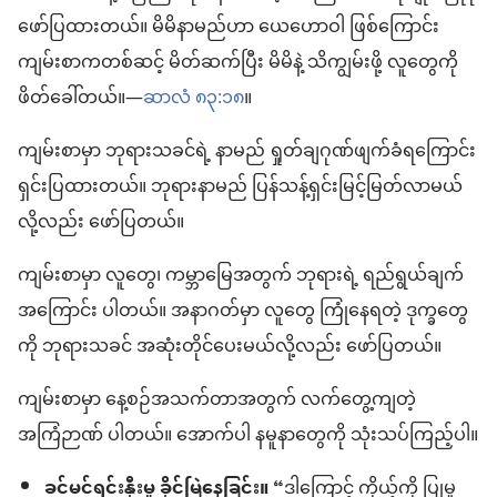
ဖော်ပြထားတယ်။ မိမိနာမည်ဟာ ယေဟောဝါ ဖြစ်ကြောင်း
ကျမ်းစာကတစ်ဆင့် မိတ်ဆက်ပြီး မိမိနဲ့ သိကျွမ်းဖို့ လူတွေကို
ဖိတ်ခေါ်တယ်။—
ဆာလံ ၈၃:၁၈
။
ကျမ်းစာမှာ ဘုရားသခင်ရဲ့ နာမည် ရှုတ်ချဂုဏ်ဖျက်ခံရကြောင်း
ရှင်းပြထားတယ်။ ဘုရားနာမည် ပြန်သန့်ရှင်းမြင့်မြတ်လာမယ်
လို့လည်း ဖော်ပြတယ်။
ကျမ်းစာမှာ လူတွေ၊ ကမ္ဘာမြေအတွက် ဘုရားရဲ့ ရည်ရွယ်ချက်
အကြောင်း ပါတယ်။ အနာဂတ်မှာ လူတွေ ကြုံနေရတဲ့ ဒုက္ခတွေ
ကို ဘုရားသခင် အဆုံးတိုင်ပေးမယ်လို့လည်း ဖော်ပြတယ်။
ကျမ်းစာမှာ နေ့စဉ်အသက်တာအတွက် လက်တွေ့ကျတဲ့
အကြံဉာဏ် ပါတယ်။ အောက်ပါ နမူနာတွေကို သုံးသပ်ကြည့်ပါ။
ခင်မင်ရင်းနှီးမှု ခိုင်မြဲနေခြင်း။
“ဒါကြောင့် ကိုယ့်ကို ပြုမူ