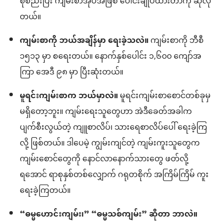
စုစည်းပြီး ကျမ်းစာအုပ်အဖြစ် ပေါင်းချုပ်ထားတာကို ဆိုလို
တယ်။
ကျမ်းစာကို ဘယ်အချိန်မှာ ရေးခဲ့သလဲ။
ကျမ်းစာကို ဘီစီ
၁၅၁၃ မှာ စရေးတယ်။ နောက်နှစ်ပေါင်း ၁,၆၀၀ ကျော်အ
ကြာ အေဒီ ၉၈ မှာ ပြီးဆုံးတယ်။
မူရင်းကျမ်းစာက ဘယ်မှာလဲ။
မူရင်းကျမ်းစာစောင်တစ်ခုမှ
မရှိတော့ဘူး။ ကျမ်းရေးသူတွေဟာ အဲဒီခေတ်အခါက
ပျက်စီးလွယ်တဲ့ ကျူစာလိပ်၊ သားရေစာလိပ်ပေါ် ရေးခဲ့ကြ
လို့ ဖြစ်တယ်။ ဒါပေမဲ့ ကျွမ်းကျင်တဲ့ ကျမ်းကူးသူတွေက
ကျမ်းစောင်တွေကို နောင်လာနောက်သားတွေ ဖတ်လို့
ရအောင် ရာစုနှစ်တစ်လျှောက် ဂရုတစိုက် အကြိမ်ကြိမ် ကူး
ရေးခဲ့ကြတယ်။
“ဓမ္မဟောင်းကျမ်း၊” “ဓမ္မသစ်ကျမ်း” ဆိုတာ ဘာလဲ။