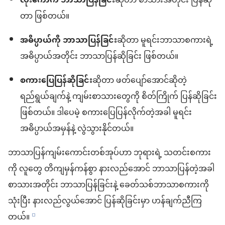
လုံးကောက် ဘာသာပြန်ခြင်း
ဆိုတာ စာသားအတိုင်း ပြန်ဆို
တာ ဖြစ်တယ်။
အဓိပ္ပာယ်ကို ဘာသာပြန်ခြင်း
ဆိုတာ မူရင်းဘာသာစကားရဲ့
အဓိပ္ပာယ်အတိုင်း ဘာသာပြန်ဆိုခြင်း ဖြစ်တယ်။
စကားပြေပြန်ဆိုခြင်း
ဆိုတာ ဖတ်ပျော်အောင်ဆိုတဲ့
ရည်ရွယ်ချက်နဲ့ ကျမ်းစာသားတွေကို စိတ်ကြိုက် ပြန်ဆိုခြင်း
ဖြစ်တယ်။ ဒါပေမဲ့ စကားပြေပြန်လိုက်တဲ့အခါ မူရင်း
အဓိပ္ပာယ်အမှန်နဲ့ လွဲသွားနိုင်တယ်။
ဘာသာပြန်ကျမ်းကောင်းတစ်အုပ်ဟာ ဘုရားရဲ့ သတင်းစကား
ကို လူတွေ တိကျမှန်ကန်စွာ နားလည်အောင် ဘာသာပြန်တဲ့အခါ
စာသားအတိုင်း ဘာသာပြန်ခြင်းနဲ့ ခေတ်သစ်ဘာသာစကားကို
သုံးပြီး နားလည်လွယ်အောင် ပြန်ဆိုခြင်းမှာ ဟန်ချက်ညီကြ
တယ်။
e