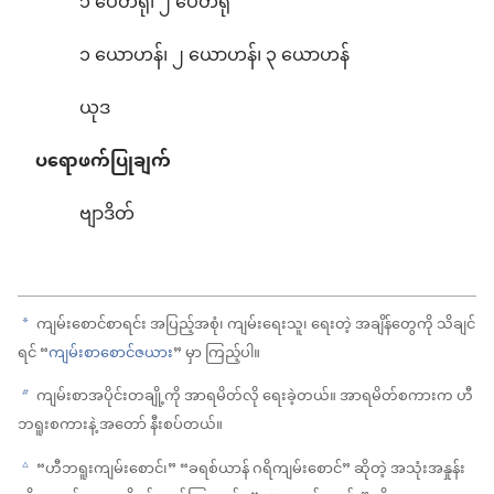
၁ ပေတရု၊ ၂ ပေတရု
၁ ယောဟန်၊ ၂ ယောဟန်၊ ၃ ယောဟန်
ယုဒ
ပရောဖက်ပြုချက်
ဗျာဒိတ်
ကျမ်းစောင်စာရင်း အပြည့်အစုံ၊ ကျမ်းရေးသူ၊ ရေးတဲ့ အချိန်တွေကို သိချင်
a
ရင် “
ကျမ်းစာစောင်ဇယား
” မှာ ကြည့်ပါ။
ကျမ်းစာအပိုင်းတချို့ကို အာရမိတ်လို ရေးခဲ့တယ်။ အာရမိတ်စကားက ဟီ
b
ဘရူးစကားနဲ့ အတော် နီးစပ်တယ်။
“ဟီဘရူးကျမ်းစောင်၊” “ခရစ်ယာန် ဂရိကျမ်းစောင်” ဆိုတဲ့ အသုံးအနှုန်း
c