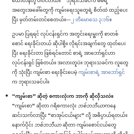
ယောဟန်တို့ ပါဝင်တယ်။
ဘုရားသခင်က မိမိရဲ့
a
အတွေးအခေါ်တွေကို ကျမ်းရေးသူတွေရဲ့ စိတ်ထဲ ထည့်ပေး
ပြီး မှတ်တမ်းတင်စေတယ်။—
၂ တိမောသေ ၃:၁၆
။
ဥပမာ ပြရရင် လုပ်ငန်းရှင်က အတွင်းရေးမှူးကို စာတစ်
စောင် ရေးခိုင်းတယ် ဆိုပါစို့။ လိုရင်းအချက်တွေ ထုတ်ပေး
ပြီး ရေးခိုင်းတာ ဖြစ်ရင်တောင် စာရဲ့ အာဘော်ရှင်ဟာ
လုပ်ငန်းရှင် ဖြစ်တယ်။ အလားတူပဲ။ ဘုရားသခင်က လူတွေ
ကို သုံးပြီး ကျမ်းစာ ရေးခိုင်းပေမဲ့
ကျမ်းစာရဲ့ အာဘော်ရှင်
က ဘုရားသခင်ပါ။
“ကျမ်းစာ” ဆိုတဲ့ စကားလုံးက ဘာကို ဆိုလိုသလဲ။
“ကျမ်းစာ” ဆိုတာ ဂရိစကားလုံး
ဘစ်ဘဘီယာ
ကနေ
ဆင်းသက်လာပြီး “စာအုပ်ငယ်များ” လို့ အဓိပ္ပာယ်ရတယ်။
နောက်ပိုင်း
ဘစ်ဘဘီယာ
ဆိုတာ ကျမ်းစောင်ငယ်တွေ