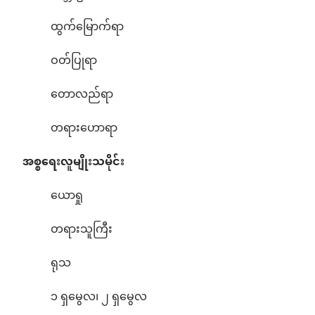
ထွက်မြောက်ရာ
ဝတ်ပြုရာ
တောလည်ရာ
တရားဟောရာ
အစ္စရေးလူမျိုးသမိုင်း
ယောရှု
တရားသူကြီး
ရုသ
၁ ရှမွေလ၊ ၂ ရှမွေလ