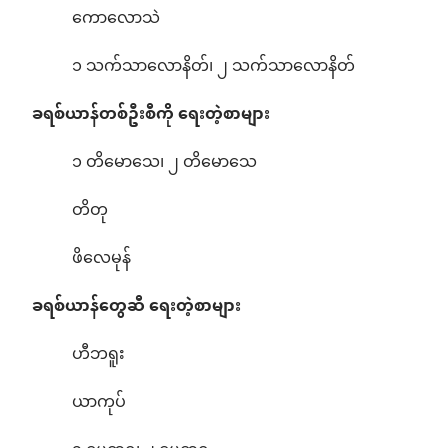
ကောလောသဲ
၁ သက်သာလောနိတ်၊ ၂ သက်သာလောနိတ်
ခရစ်ယာန်တစ်ဦးစီကို ရေးတဲ့စာများ
၁ တိမောသေ၊ ၂ တိမောသေ
တိတု
ဖိလေမုန်
ခရစ်ယာန်တွေဆီ ရေးတဲ့စာများ
ဟီဘရူး
ယာကုပ်