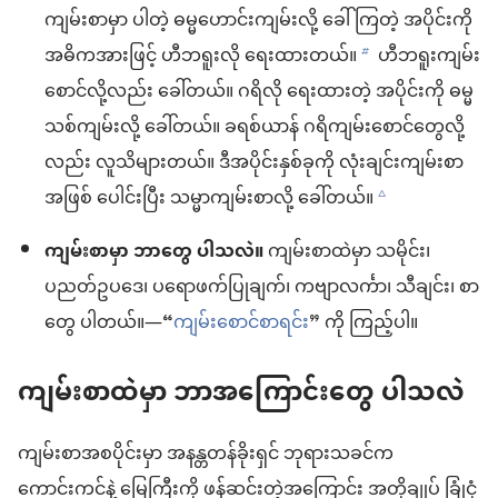
ကျမ်းစာမှာ ပါတဲ့ ဓမ္မဟောင်းကျမ်းလို့ ခေါ်ကြတဲ့ အပိုင်းကို
အဓိကအားဖြင့် ဟီဘရူးလို ရေးထားတယ်။
ဟီဘရူးကျမ်း
b
စောင်လို့လည်း ခေါ်တယ်။ ဂရိလို ရေးထားတဲ့ အပိုင်းကို ဓမ္မ
သစ်ကျမ်းလို့ ခေါ်တယ်။ ခရစ်ယာန် ဂရိကျမ်းစောင်တွေလို့
လည်း လူသိများတယ်။ ဒီအပိုင်းနှစ်ခုကို လုံးချင်းကျမ်းစာ
အဖြစ် ပေါင်းပြီး သမ္မာကျမ်းစာလို့ ခေါ်တယ်။
c
ကျမ်းစာမှာ ဘာတွေ ပါသလဲ။
ကျမ်းစာထဲမှာ သမိုင်း၊
ပညတ်ဥပဒေ၊ ပရောဖက်ပြုချက်၊ ကဗျာလင်္ကာ၊ သီချင်း၊ စာ
တွေ ပါတယ်။—“
ကျမ်းစောင်စာရင်း
” ကို ကြည့်ပါ။
ကျမ်းစာထဲမှာ ဘာအကြောင်းတွေ ပါသလဲ
ကျမ်းစာအစပိုင်းမှာ အနန္တတန်ခိုးရှင် ဘုရားသခင်က
ကောင်းကင်နဲ့ မြေကြီးကို ဖန်ဆင်းတဲ့အကြောင်း အတိုချုပ် ခြုံငုံ