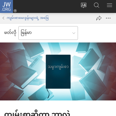
JW.ORG
Log
ဝ
JW.ORG
စာရ
in
က်
ရှာ
ကျမ်းစာမေးခွန်းများရဲ့ အဖြေ
(window
ဘ်
ပါ
အသစ်
ဖတ်လို
ဆိုက်
ဖွ
ဘာသာစကား
င့်
ကို
နေ
ပြောင်း
ပါ
ပါ
တယ်)
ကျမ်းစာဆိုတာ ဘာလဲ