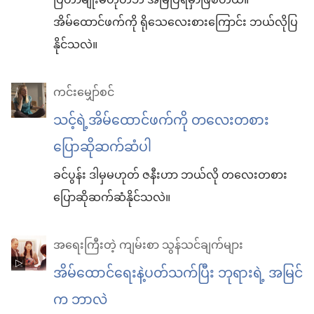
ပြတာမျိုးမဟုတ်ဘဲ အမြဲပြရမှာဖြစ်တယ်။
အိမ်ထောင်ဖက်ကို ရိုသေလေးစားကြောင်း ဘယ်လိုပြ
နိုင်သလဲ။
ကင်းမျှော်စင်
သင့်ရဲ့အိမ်ထောင်ဖက်ကို တလေးတစား
ပြောဆိုဆက်ဆံပါ
ခင်ပွန်း ဒါမှမဟုတ် ဇနီးဟာ ဘယ်လို တလေးတစား
ပြောဆိုဆက်ဆံနိုင်သလဲ။
အရေးကြီးတဲ့ ကျမ်းစာ သွန်သင်ချက်များ
အိမ်ထောင်ရေးနဲ့ပတ်သက်ပြီး ဘုရားရဲ့ အမြင်
က ဘာလဲ