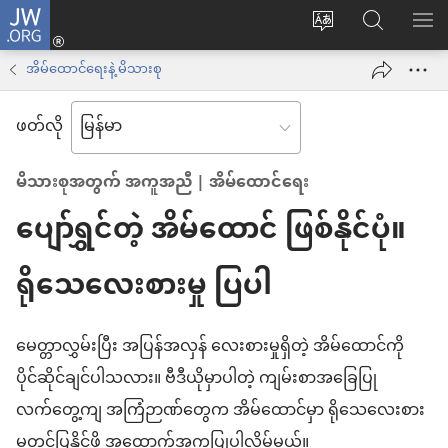
JW.ORG
Log
ဝ
JW.ORG
စာရ
in
က်
ရှာ
အိမ်ထောင်ရေးနဲ့ မိသားစု
(window
ဘ်
ပါ
အသစ်
ဖတ်လို
ဆိုက်
ဖွ
ဘာသာစကား
င့်
မိသားစုအတွက် အကူအညီ | အိမ်ထောင်ရေး
ကို
နေ
ပျော်ရွှင်တဲ့ အိမ်ထောင် ဖြစ်နိုင်ပုံ။
ပြောင်း
ပါ
ပါ
တယ်)
ရိုသေလေးစားမှု ပြပါ
မေတ္တာလွှမ်းပြီး အပြန်အလှန် လေးစားမှုရှိတဲ့ အိမ်ထောင်ကို
ပိုင်ဆိုင်ချင်ပါသလား။ ဗီဒီယိုမှာပါတဲ့ ကျမ်းစာအခြေပြု
လက်တွေ့ကျ အကြံဉာဏ်တွေက အိမ်ထောင်မှာ ရိုသေလေးစား
မှုတင်ပြနိုင်ဖို့ အထောက်အကူပြုပါလိမ့်မယ်။