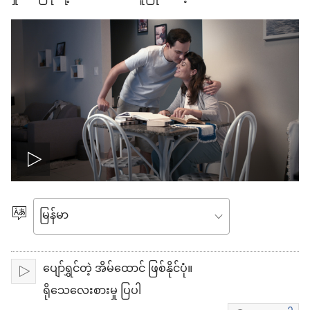
ဗီ
ဒီ
ဘာသာစကား
ရွေးချယ်
ယို
ပါ
ပျော်ရွှင်တဲ့ အိမ်ထောင် ဖြစ်နိုင်ပုံ။
ဖွ
ဖွင့်
ရိုသေလေးစားမှု ပြပါ
င့်