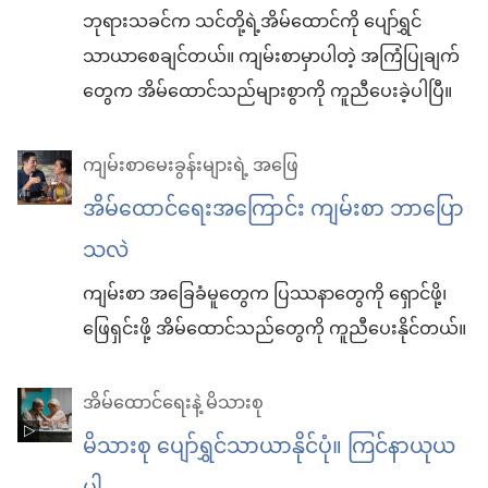
ဘုရားသခင်က သင်တို့ရဲ့အိမ်ထောင်ကို ပျော်ရွှင်
သာယာစေချင်တယ်။ ကျမ်းစာမှာပါတဲ့ အကြံပြုချက်
တွေက အိမ်ထောင်သည်များစွာကို ကူညီပေးခဲ့ပါပြီ။
ကျမ်းစာမေးခွန်းများရဲ့ အဖြေ
အိမ်ထောင်ရေးအကြောင်း ကျမ်းစာ ဘာပြော
သလဲ
ကျမ်းစာ အခြေခံမူတွေက ပြဿနာတွေကို ရှောင်ဖို့၊
ဖြေရှင်းဖို့ အိမ်ထောင်သည်တွေကို ကူညီပေးနိုင်တယ်။
အိမ်ထောင်ရေးနဲ့ မိသားစု
မိသားစု ပျော်ရွှင်သာယာနိုင်ပုံ။ ကြင်နာယုယ