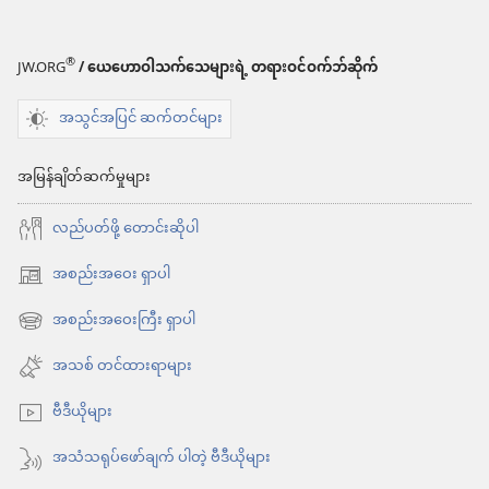
®
JW.ORG
/ ယေဟောဝါသက်သေများရဲ့ တရားဝင်ဝက်ဘ်ဆိုက်
အသွင်အပြင် ဆက်တင်များ
အမြန်ချိတ်ဆက်မှုများ
လည်ပတ်ဖို့ တောင်းဆိုပါ
အစည်းအဝေး ရှာပါ
(window
အသစ်
အစည်းအဝေးကြီး ရှာပါ
(window
ဖွ
အသစ်
အသစ် တင်ထားရာများ
င့်
ဖွ
နေ
ဗီဒီယိုများ
င့်
ပါ
နေ
အသံသရုပ်ဖော်ချက် ပါတဲ့ ဗီဒီယိုများ
တယ်)
ပါ