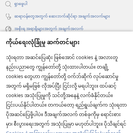
ရှာဖွေပါ
တယ်)
ဆရာဝန်တွေအတွက် ဆေးဘက်ဆိုင်ရာ အချက်အလက်များ
အစိုးရ အရာရှိများအတွက် အချက်အလက်
ကိုယ်ရေးလုံခြုံမှု ဆက်တင်များ
အကူအညီ
သုံးရတာ အဆင်ပြေဆုံး ဖြစ်အောင် cookies နဲ့ အလားတူ
အလှူငွေ
(window
နည်းပညာတွေ ကျွန်တော်တို့ သုံးထားပါတယ်။ တချို့
အသစ်
ကင်းမျှော်စင် အွန်လိုင်းစာကြည့်တိုက်™
cookies တွေဟာ ကျွန်တော်တို့ ဝက်ဘ်ဆိုက် လုပ်ဆောင်မှု
ဖွ
(window
င့်
အတွက် မရှိမဖြစ် လိုအပ်ပြီး ငြင်းလို့ မရပါဘူး။ ထပ်ဆင့်
အသစ်
®
JW Hub
နေ
(window
ဖွ
cookies အသုံးပြုမှုကို သင်တို့အနေနဲ့ လက်ခံနိုင်တယ်။
ပါ
အသစ်
င့်
ငြင်းပယ်နိုင်ပါတယ်။ တကယ်တော့ ရည်ရွယ်ချက်က သုံးရတာ
®
JW Library
တယ်)
ဖွ
နေ
ပိုအဆင်ပြေဖို့ပါပဲ။ ဒီအချက်အလက် တစ်ခုကိုမှ ရောင်းစား
င့်
ပါ
ကင်းမျှော်စင် စာကြည့်တိုက်
မှာ၊ စီးပွားရေးအတွက် အသုံးပြုမှာ မဟုတ်ပါဘူး။ ပိုသိချင်ရင်
နေ
တယ်)
ပါ