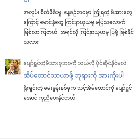
ပါ
အလုပ်၊ စိတ်ဖိစီးမှု၊ နေ့စဉ်ဘဝမှာ ကြုံရတဲ့ ဖိအားတွေ
ကြောင့် မောင်နှံတွေ ကြင်နာယုယမှု မပြသလောက်
ဖြစ်လာကြတယ်။ အရင်လို ကြင်နာယုယမှု ပြဖို့ ဖြစ်နိုင်
သလား
ပျော်ရွှင်တဲ့မိသားစုဘဝကို ဘယ်လို ပိုင်ဆိုင်နိုင်မလဲ
အိမ်ထောင်သာယာဖို့ ဘုရားကို အားကိုးပါ
ရိုးရှင်းတဲ့ မေးခွန်းနှစ်ခုက သင့်အိမ်ထောင်ကို ပျော်ရွှင်
အောင် ကူညီပေးနိုင်တယ်။