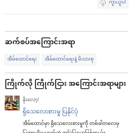
ကူးယူပါ
ဗီဒီယို
ကူး
ယူ
ရာ
ဆက်စပ်အကြောင်းအရာ
မှာ
ရွေးချယ်
အိမ်ထောင်ရေး
အိမ်ထောင်ရေးနဲ့ မိသားစု
စရာ
များ
ကြိုက်လို ကြိုက်ငြား အကြောင်းအရာများ
နိုးလော့!
ရိုသေလေးစားမှု ပြနိုင်ပုံ
အိမ်ထောင်မှာ ရိုသေလေးစားမှုကို တစ်ခါတလေမှ