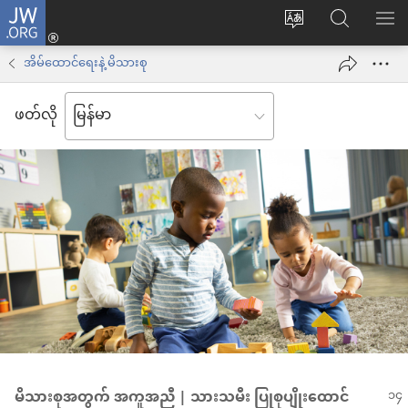
JW.ORG
Log
ဝ
JW.ORG
စာရ
in
က်
ရှာ
အိမ်ထောင်ရေးနဲ့ မိသားစု
(window
ဘ်
ပါ
အသစ်
ဖတ်လို
ဆိုက်
ဖွ
ဘာသာစကား
င့်
ကို
နေ
ပြောင်း
ပါ
ပါ
တယ်)
မိသားစုအတွက် အကူအညီ | သားသမီး ပြုစုပျိုးထောင်