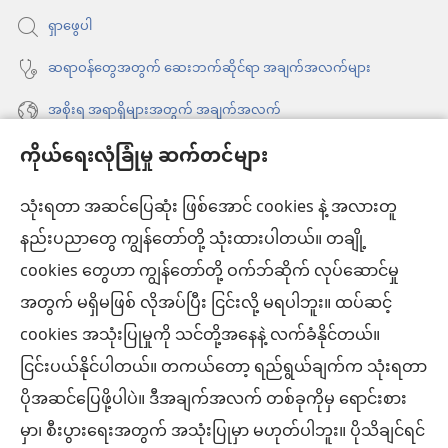
ပါ
ရှာဖွေပါ
တယ်)
ဆရာဝန်တွေအတွက် ဆေးဘက်ဆိုင်ရာ အချက်အလက်များ
အစိုးရ အရာရှိများအတွက် အချက်အလက်
ကိုယ်ရေးလုံခြုံမှု ဆက်တင်များ
အကူအညီ
သုံးရတာ အဆင်ပြေဆုံး ဖြစ်အောင် cookies နဲ့ အလားတူ
အလှူငွေ
(window
နည်းပညာတွေ ကျွန်တော်တို့ သုံးထားပါတယ်။ တချို့
အသစ်
ကင်းမျှော်စင် အွန်လိုင်းစာကြည့်တိုက်™
cookies တွေဟာ ကျွန်တော်တို့ ဝက်ဘ်ဆိုက် လုပ်ဆောင်မှု
ဖွ
(window
င့်
အတွက် မရှိမဖြစ် လိုအပ်ပြီး ငြင်းလို့ မရပါဘူး။ ထပ်ဆင့်
အသစ်
®
JW Hub
နေ
(window
ဖွ
cookies အသုံးပြုမှုကို သင်တို့အနေနဲ့ လက်ခံနိုင်တယ်။
ပါ
အသစ်
င့်
ငြင်းပယ်နိုင်ပါတယ်။ တကယ်တော့ ရည်ရွယ်ချက်က သုံးရတာ
®
JW Library
တယ်)
ဖွ
နေ
ပိုအဆင်ပြေဖို့ပါပဲ။ ဒီအချက်အလက် တစ်ခုကိုမှ ရောင်းစား
င့်
ပါ
ကင်းမျှော်စင် စာကြည့်တိုက်
မှာ၊ စီးပွားရေးအတွက် အသုံးပြုမှာ မဟုတ်ပါဘူး။ ပိုသိချင်ရင်
နေ
တယ်)