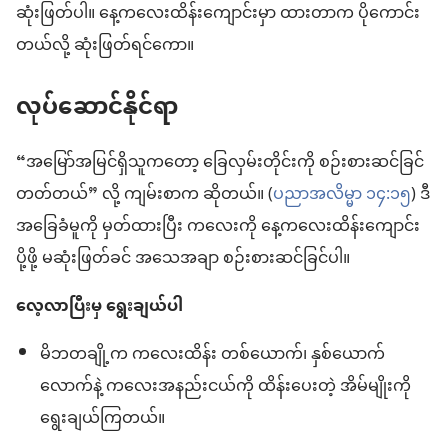
ဆုံးဖြတ်ပါ။ နေ့ကလေးထိန်းကျောင်းမှာ ထားတာက ပိုကောင်း
တယ်လို့ ဆုံးဖြတ်ရင်ကော။
လုပ်ဆောင်နိုင်ရာ
“အမြော်အမြင်ရှိသူကတော့ ခြေလှမ်းတိုင်းကို စဉ်းစားဆင်ခြင်
တတ်တယ်” လို့ ကျမ်းစာက ဆိုတယ်။ (
ပညာအလိမ္မာ ၁၄:၁၅
) ဒီ
အခြေခံမူကို မှတ်ထားပြီး ကလေးကို နေ့ကလေးထိန်းကျောင်း
ပို့ဖို့ မဆုံးဖြတ်ခင် အသေအချာ စဉ်းစားဆင်ခြင်ပါ။
လေ့လာပြီးမှ ရွေးချယ်ပါ
မိဘတချို့က ကလေးထိန်း တစ်ယောက်၊ နှစ်ယောက်
လောက်နဲ့ ကလေးအနည်းငယ်ကို ထိန်းပေးတဲ့ အိမ်မျိုးကို
ရွေးချယ်ကြတယ်။