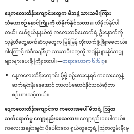
နေ့ကလေးထိန်းကျောင်းတွေက မိဘနဲ့ သားသမီးကြား
သံယောဇဉ်နှောင်ကြိုးကို ထိခိုက်နိုင်သလား။
ထိခိုက်နိုင်ပါ
တယ်။ ငယ်ရွယ်နုနယ်တဲ့ ကလေးတစ်ယောက်ရဲ့ ဦးနှောက်ကို
သူနဲ့ထိတွေ့ဆက်ဆံသူတွေက မြန်မြန် တိုးတက်ဖွံ့ဖြိုးစေတယ်။
ဒါကြောင့် အဲဒီအချိန်မှာ သားသမီးတွေကို အချိန်များနိုင်သမျှ
များများပေးဖို့ ကြိုးစားပါ။—
တရားဟောရာ ၆
:
၆၊၇
။
နေ့ကလေးထိန်းကျောင်း ပို့ဖို့ စဉ်းစားနေရင် ကလေးတွေနဲ့
ဆက်ရင်းနှီးနေအောင် ဘာလုပ်ဆောင်နိုင်သလဲဆိုတာ
စဉ်းစားသင့်တယ်။
နေ့ကလေးထိန်းကျောင်းက ကလေးအပေါ် မိဘရဲ့ ဩဇာ
သက်ရောက်မှု လျော့နည်းစေသလား။
လျော့နည်းစေပါတယ်။
ကလေးအချင်းချင်း ပိုပေါင်းလေ ရွယ်တူတွေရဲ့ ဩဇာလွှမ်းမိုးမှု