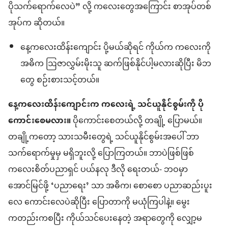
ပိုသက်ရောက်လေပဲ” လို့ ကလေးတွေအကြောင်း စာအုပ်တစ်
အုပ်က ဆိုတယ်။
နေ့ကလေးထိန်းကျောင်း ပို့မယ်ဆိုရင် ကိုယ်က ကလေးကို
အဓိက ဩဇာလွှမ်းမိုးသူ ဆက်ဖြစ်နိုင်ပါ့မလားဆိုပြီး မိဘ
တွေ စဉ်းစားသင့်တယ်။
နေ့ကလေးထိန်းကျောင်းက ကလေးရဲ့ သင်ယူနိုင်စွမ်းကို ပို
ကောင်းစေမလား။
ပိုကောင်းစေတယ်လို့ တချို့ ပြောမယ်။
တချို့ကတော့ သားသမီးတွေရဲ့ သင်ယူနိုင်စွမ်းအပေါ် ဘာ
သက်ရောက်မှုမှ မရှိဘူးလို့ ပြောကြတယ်။ ဘာပဲဖြစ်ဖြစ်
ကလေးစိတ်ပညာရှင် ပယ်နလု ဒီလို ရေးတယ်- ဘဝမှာ
အောင်မြင်ဖို့ ‘ပညာရေး’ သာ အဓိက၊ စောစော ပညာဆည်းပူး
လေ ကောင်းလေပဲဆိုပြီး ပြောတာကို မယုံကြပါနဲ့။ မွေး
ကတည်းကစပြီး ကိုယ်သင်ပေးနေတဲ့ အရာတွေကို လျှော့မ