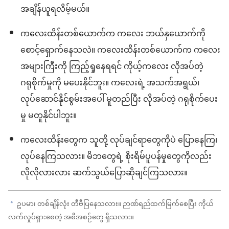
အချိန်ယူရလိမ့်မယ်။
ကလေးထိန်းတစ်ယောက်က ကလေး ဘယ်နှယောက်ကို
စောင့်ရှောက်နေသလဲ။ ကလေးထိန်းတစ်ယောက်က ကလေး
အများကြီးကို ကြည့်ရှုနေရရင် ကိုယ့်ကလေး လိုအပ်တဲ့
ဂရုစိုက်မှုကို မပေးနိုင်ဘူး။ ကလေးရဲ့ အသက်အရွယ်၊
လုပ်ဆောင်နိုင်စွမ်းအပေါ် မူတည်ပြီး လိုအပ်တဲ့ ဂရုစိုက်ပေး
မှု မတူနိုင်ပါဘူး။
ကလေးထိန်းတွေက သူတို့ လုပ်ချင်ရာတွေကိုပဲ ပြောနေကြ၊
လုပ်နေကြသလား။ မိဘတွေရဲ့ စိုးရိမ်ပူပန်မှုတွေကိုလည်း
လိုလိုလားလား ဆက်သွယ်ပြောဆိုချင်ကြသလား။
ဥပမာ၊ တစ်ချိန်လုံး တီဗီပြနေသလား။ ဉာဏ်ရည်ထက်မြက်စေပြီး ကိုယ်
a
လက်လှုပ်ရှားစေတဲ့ အစီအစဉ်တွေ ရှိသလား။