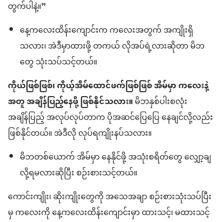
တွက်ပါနဲ့။”
နေ့ကလေးထိန်းကျောင်းက ကလေးအတွက် အကျိုးရှိ
သလား၊ အဲဒီမှာထားဖို့ တကယ် လိုအပ်ရဲ့လားဆိုတာ မိဘ
တွေ သုံးသပ်သင့်တယ်။
ကိုယ်ဖြစ်ဖြစ်၊ ကိုယ့်အိမ်ထောင်ဖက်ဖြစ်ဖြစ် အိမ်မှာ ကလေးနဲ့
အတူ အချိန်ပြည့်နေဖို့ ဖြစ်နိုင်သလား။
မိဘနှစ်ပါးစလုံး
အချိန်ပြည့် အလုပ်လုပ်တာက ပိုအဆင်ပြေပြေ နေချင်လို့လည်း
ဖြစ်နိုင်တယ်။ အဲဒီလို လုပ်ရကျိုးနပ်သလား။
မိဘတစ်ယောက် အိမ်မှာ နေနိုင်ဖို့ အသုံးစရိတ်တွေ လျှော့ချ
လို့ရမလားဆိုပြီး စဉ်းစားသင့်တယ်။
ကောင်းကျိုး၊ ဆိုးကျိုးတွေကို အသေအချာ စဉ်းစားသုံးသပ်ပြီး
မှ ကလေးကို နေ့ကလေးထိန်းကျောင်းမှာ ထားသင့်၊ မထားသင့်