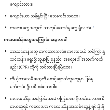
ကျောင်းလား။
ကျောင်းဟာ သန့်ရှင်းပြီး ဘေးကင်းသလား။
ကလေးတွေအတွက် ဘာလုပ်ဆောင်မှုတွေ ရှိသလဲ။
a
ကလေးထိန်းတွေအကြောင်း လေ့လာပါ
ဘာသင်တန်းတွေ တက်ထားသလဲ။ ကလေးငယ် သင်ကြားမှု
သင်တန်း၊ ရှေးဦးသူနာပြုစုနည်း၊ အရေးပေါ် အသက်ကယ်
နည်း (CPR) တို့ကို သင်ထားပြီးပြီလား။
ကိုယ့်သားသမီးတွေကို စောင့်ရှောက်သူတွေမှာ ပြစ်မှု
မှတ်တမ်း ရှိ၊ မရှိ စစ်ဆေးပါ။
ကလေးထိန်း အပြောင်းအလဲ မကြာခဏ ရှိတတ်သလား။ ရှိ
တယ်ဆိုရင် ကလေးဟာ ကလေးထိန်းအသစ်တွေနဲ့ ရင်းနှီးဖို့