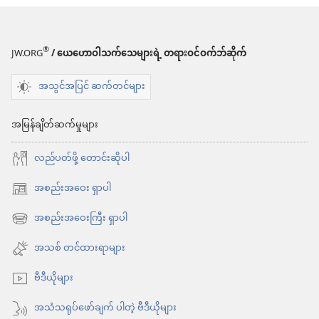
®
JW.ORG
/ ယေဟောဝါသက်သေများရဲ့ တရားဝင်ဝက်ဘ်ဆိုက်
အသွင်အပြင် ဆက်တင်များ
အမြန်ချိတ်ဆက်မှုများ
လည်ပတ်ဖို့ တောင်းဆိုပါ
အစည်းအဝေး ရှာပါ
(window
အသစ်
အစည်းအဝေးကြီး ရှာပါ
(window
ဖွ
အသစ်
အသစ် တင်ထားရာများ
င့်
ဖွ
နေ
ဗီဒီယိုများ
င့်
ပါ
နေ
အသံသရုပ်ဖော်ချက် ပါတဲ့ ဗီဒီယိုများ
တယ်)