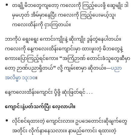
တချို့မိဘတွေကျတော့ ကလေးကို ကြည့်ပေးဖို့ ဆွေမျိုး ဒါ
မှမဟုတ် အိမ်မှာနေပြီး ကလေးကို ကြည့်ပေးမယ့်သူ၊
ကလေးထိန်းကို ငှားကြတယ်။
ဘာကိုပဲ ရွေးရွေး ကောင်းကျိုးနဲ့ ဆိုးကျိုး ဒွန်တွဲနေပါတယ်။
ကလေးကို နေ့ကလေးထိန်းကျောင်းမှာ ထားဖူးတဲ့ မိဘတွေနဲ့
စကားပြောကြည့်ရင်ကော။ “အကြံဉာဏ် တောင်းခံသူတွေဆီမှာ
တော့ ဉာဏ်ပညာရှိတယ်” လို့ ကျမ်းစာမှာ ဆိုတယ်။—
ပညာ
အလိမ္မာ ၁၃:၁၀
။
နေ့ကလေးထိန်းကျောင်း ပို့ဖို့ ဆုံးဖြတ်ရင် . . .
ကျောင်းနဲ့ပတ်သက်ပြီး လေ့လာပါ။
လိုင်စင်ရထားတဲ့ ကျောင်းလား။ ဥပဒေတောင်းဆိုချက်တွေ
အတိုင်း လိုက်နာနေသလား။ နာမည်ကောင်း ရထားတဲ့