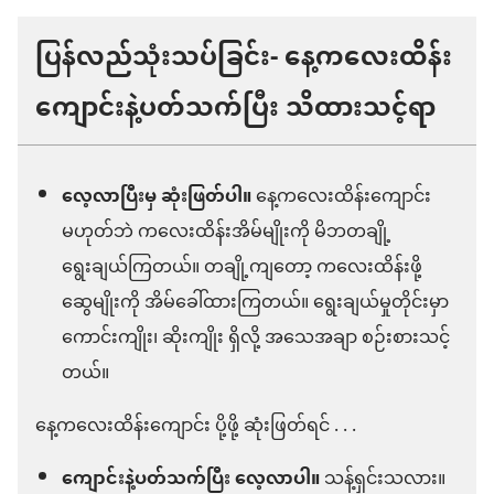
ပြန်လည်သုံးသပ်ခြင်း- နေ့ကလေးထိန်း
ကျောင်းနဲ့ပတ်သက်ပြီး သိထားသင့်ရာ
လေ့လာပြီးမှ ဆုံးဖြတ်ပါ။
နေ့ကလေးထိန်းကျောင်း
မဟုတ်ဘဲ ကလေးထိန်းအိမ်မျိုးကို မိဘတချို့
ရွေးချယ်ကြတယ်။ တချို့ကျတော့ ကလေးထိန်းဖို့
ဆွေမျိုးကို အိမ်ခေါ်ထားကြတယ်။ ရွေးချယ်မှုတိုင်းမှာ
ကောင်းကျိုး၊ ဆိုးကျိုး ရှိလို့ အသေအချာ စဉ်းစားသင့်
တယ်။
နေ့ကလေးထိန်းကျောင်း ပို့ဖို့ ဆုံးဖြတ်ရင် . . .
ကျောင်းနဲ့ပတ်သက်ပြီး လေ့လာပါ။
သန့်ရှင်းသလား။