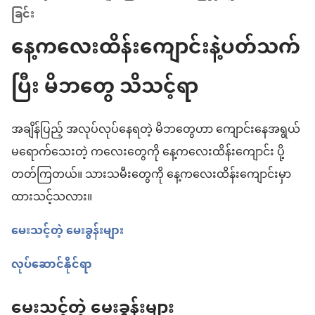
ခြင်း
နေ့ကလေးထိန်းကျောင်းနဲ့ပတ်သက်
ပြီး မိဘတွေ သိသင့်ရာ
အချိန်ပြည့် အလုပ်လုပ်နေရတဲ့ မိဘတွေဟာ ကျောင်းနေအရွယ်
မရောက်သေးတဲ့ ကလေးတွေကို နေ့ကလေးထိန်းကျောင်း ပို့
တတ်ကြတယ်။ သားသမီးတွေကို နေ့ကလေးထိန်းကျောင်းမှာ
ထားသင့်သလား။
မေးသင့်တဲ့ မေးခွန်းများ
လုပ်ဆောင်နိုင်ရာ
မေးသင့်တဲ့ မေးခွန်းများ