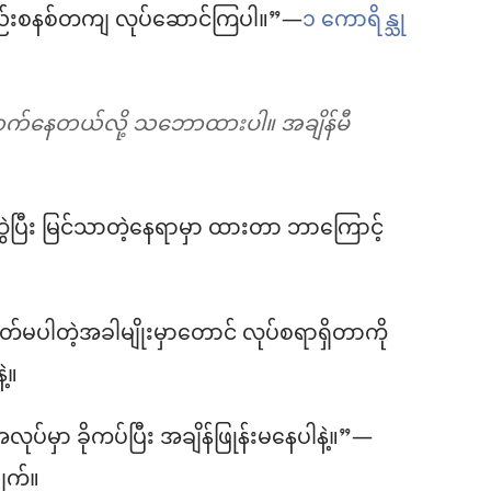
စည်းစနစ်တကျ လုပ်ဆောင်ကြပါ။”—
၁ ကောရိန္သု
ာက်နေတယ်လို့ သဘောထားပါ။ အချိန်မီ
ပြီး မြင်သာတဲ့နေရာမှာ ထားတာ ဘာကြောင့်
တ်မပါတဲ့အခါမျိုးမှာတောင် လုပ်စရာရှိတာကို
ဲ့။
လုပ်မှာ ခိုကပ်ပြီး အချိန်ဖြုန်းမနေပါနဲ့။”—
ျက်။