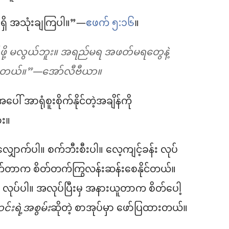
ှိရှိ အသုံးချကြပါ။”—
ဧဖက် ၅:၁၆
။
ုက်ဖို့ မလွယ်ဘူး။ အရည်မရ အဖတ်မရတွေနဲ့
တယ်။”—အော်လီဗီယာ။
် အာရုံစူးစိုက်နိုင်တဲ့အချိန်ကို
ား။
ောက်ပါ။ စက်ဘီးစီးပါ။ လေ့ကျင့်ခန်း လုပ်
ုက်တာက စိတ်တက်ကြွလန်းဆန်းစေနိုင်တယ်။
် လုပ်ပါ။ အလုပ်ပြီးမှ အနားယူတာက စိတ်ပေါ့
င်းရဲ့အစွမ်း
ဆိုတဲ့ စာအုပ်မှာ ဖော်ပြထားတယ်။