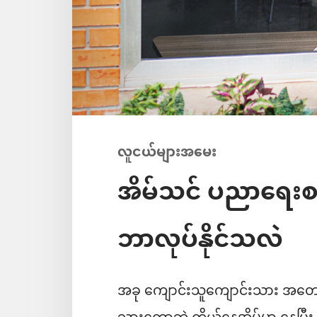
လူငယ်များအမေး
အိမ်သင် ပညာရေးစ
ဘာလုပ်နိုင်သလဲ
အခု ကျောင်းသူကျောင်းသား အတော်