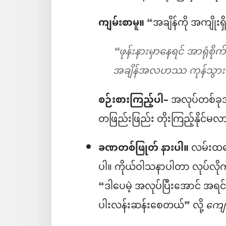
ကျမ်းစာမူ။
“အချိန်ကို အကျိုးရ
“ဖုန်းနားမှာနေရင် အာရုံစိ
အချိန်အလဟဿ ကုန်သွား
စဉ်းစားကြည့်ပါ–
အလုပ်တစ်ခုအပေါ
တဖြည်းဖြည်း တိုးကြည့်နိုင်မလ
ခဏတစ်ဖြုတ် နားပါ။
လမ်းထလျှ
ပါ။ ကိုယ်ဝါသနာပါတာ လုပ်လိ
“ဒါပေမဲ့ အလုပ်ပြီးအောင် အရင
ပါးလန်းဆန်းစေတယ်” လို့
ကျော