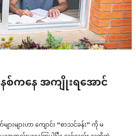
နစ်ကနေ အကျိုးရအောင်
များများဟာ ကျောင်း “စာသင်ခန်း” ကို မ