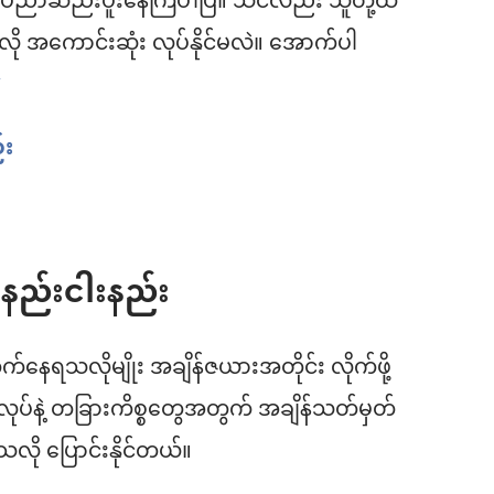
ီး ပညာဆည်းပူးနေကြပါပြီ။ သင်လည်း သူတို့ထဲ
ု အကောင်းဆုံး လုပ်နိုင်မလဲ။ အောက်ပါ
a
်း
့ နည်းငါးနည်း
နေရသလိုမျိုး အချိန်ဇယားအတိုင်း လိုက်ဖို့
လုပ်နဲ့ တခြားကိစ္စတွေအတွက် အချိန်သတ်မှတ်
လို ပြောင်းနိုင်တယ်။