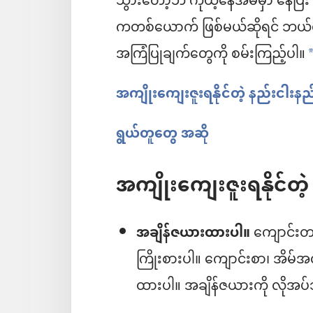
သွားတော့ဘဲ ကိုယ့်နေအိမ်မှာ နေပြ
ကတစ်ယောက် ဖြစ်မယ်ဆိုရင် ဘယ်လိ
အကြံပြုချက်တွေကို စမ်းကြည့်ပါ။
အကျိုးကျေးဇူးရနိုင်တဲ့ နည်းငါးနည
ရွယ်တူတွေ အဆို
အကျိုးကျေးဇူးရနိုင်တဲ
အချိန်ဇယားထားပါ။
ကျောင်းတက်
ကြိုးစားပါ။ ကျောင်းစာ၊ အိမ်အ
ထားပါ။ အချိန်ဇယားကို လိုအပ်သ