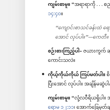
ကျမ်းစာမူ။
“အရာရာကို . . . 
၁၄:၄၀
။
“ကျောင်းစာသင်ခန်းထဲ ရေ
အောင် လုပ်ပါ။”—ကေတီ။
စဉ်းစားကြည့်ပါ–
ဇယားကွက် ဆွဲ
ကောင်းသလဲ။
ကိုယ့်ကိုယ်ကိုယ် ကြပ်မတ်ပါ။
စိ
ပြီးအောင် လုပ်ပါ။ အချိန်မဆွဲပါန
ကျမ်းစာမူ။
“လုံ့လဝီရိယရှိပါ။ အ
ရောမ ၁၂:၁၁
၊ အောက်ခြေမှတ်ခ