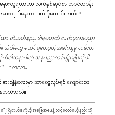
နားယူရတာဟာ လက်နှစ်ဆုပ်စာ တပင်တပန်း
်ဖို့ အားထုတ်နေတာထက် ပိုကောင်းတယ်။”—
ူရိယာ တီးခတ်နည်း ဒါမှမဟုတ် လက်မှုအနုပညာ
်တယ်။ အဲဒါတွေ မသင်ရတော့တဲ့အခါကျမှ တမ်းတ
ုယ်ဝါသနာပါတဲ့ အနုပညာတစ်မျိုးမျိုးကိုပါ
်။”—တေလာ။
နားချိန်လေးမှာ ဘာတွေလုပ်ရင် ကျောင်းစာ
င်နေတတ်သလဲ။
ိုး ရှိတယ်။ ကိုယ့်အခြေအနေနဲ့ သင့်တော်မယ့်နည်းကို