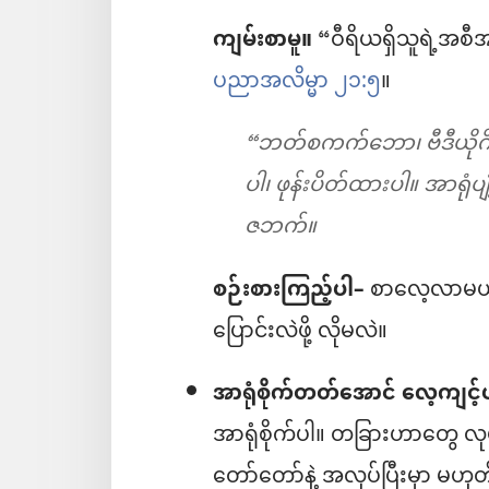
ကျမ်းစာမူ။
“ဝီရိယရှိသူရဲ့အစီ
ပညာအလိမ္မာ ၂၁:၅
။
“ဘတ်စကက်ဘော၊ ဗီဒီယိုဂိ
ပါ၊ ဖုန်းပိတ်ထားပါ။ အာရုံ
ဇဘက်။
စဉ်းစားကြည့်ပါ–
စာလေ့လာမယ့်
ပြောင်းလဲဖို့ လိုမလဲ။
အာရုံစိုက်တတ်အောင် လေ့ကျင့်
အာရုံစိုက်ပါ။ တခြားဟာတွေ လု
တော်တော်နဲ့ အလုပ်ပြီးမှာ မဟု