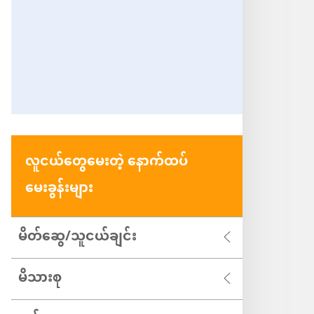
လူငယ်တွေမေးတဲ့ နောက်ထပ်
မေးခွန်းများ
မိတ်ဆွေ/သူငယ်ချင်း
မိသားစု