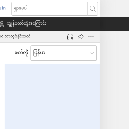
 in
indow
ရှာဖွေ
သစ်
ပါ
ကျွန်တော်တို့အကြောင်း
် ဘာလုပ်နိုင်သလဲ
ေ
ဖတ်လို
ယ်)