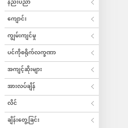
နည်းပညာ
ကျောင်း
ကျွမ်းကျင်မှု
ပင်ကိုစရိုက်လက္ခဏာ
အကျင့်ဆိုးများ
အားလပ်ချိန်
လိင်
ချိန်းတွေ့ခြင်း