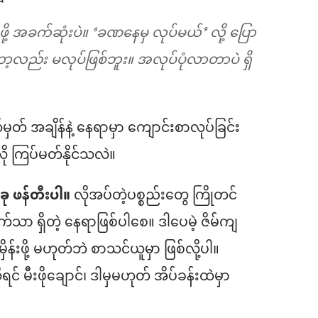
ဖို့ အခက်ဆုံးပဲ။ ‘ခဏနေမှ လုပ်မယ်’
လို့ ပြော
်း မလုပ်ဖြစ်ဘူး။ အလုပ်ပုံလာတာပဲ ရှိ
တ် အချိန်နဲ့ နေရာမှာ ကျောင်းစာလုပ်ခြင်း
လို ကြပ်မတ်နိုင်သလဲ။
ခု ဖန်တီးပါ။
လိုအပ်တဲ့ပစ္စည်းတွေ ကြိုတင်
 ရှိတဲ့ နေရာဖြစ်ပါစေ။ ဒါပေမဲ့ ဇိမ်ကျ
မှိန်းဖို့ မဟုတ်ဘဲ စာသင်ယူမှာ ဖြစ်လို့ပါ။
င် မီးဖိုချောင်၊ ဒါမှမဟုတ် အိပ်ခန်းထဲမှာ