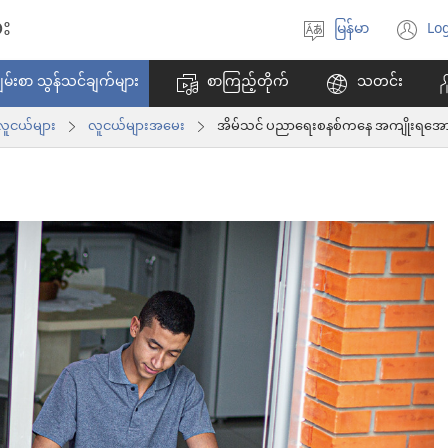
း
မြန်မာ
Log
ဘာသာစကား
(w
ရွေးချယ်
အ
မ်းစာ သွန်သင်ချက်များ
စာကြည့်တိုက်
သတင်း
ပါ
ဖွ
င့်
ူငယ်များ
လူငယ်များအမေး
အိမ်သင် ပညာရေးစနစ်ကနေ အကျိုးရအောင
န
ပါ
တ