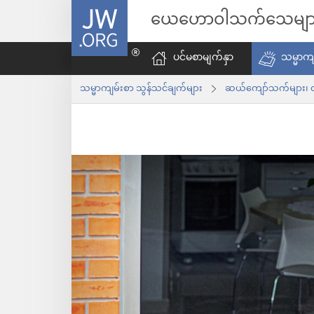
JW.ORG
ယေဟောဝါသက်သေမျာ
ပင်မစာမျက်နှာ
သမ္မာကျ
သမ္မာကျမ်းစာ သွန်သင်ချက်များ
ဆယ်ကျော်သက်များ၊ လ