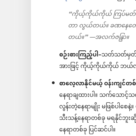
“ကိုယ့်ကိုယ်ကိုယ် ကြပ်မတ်
တာ လွယ်တယ်။ ခဏနေတော့လည
တယ်။” —အလက်ဇန္ဒြာ။
စဉ်းစားကြည့်ပါ–
သတ်သတ်မှတ်မှ
အားဖြင့် ကိုယ့်ကိုယ်ကိုယ် ဘယ်
စာလေ့လာနိုင်မယ့် ဝန်းကျင်တစ်
နေရာချထားပါ။ သက်သောင့်သက်သာ
လွန်းတဲ့နေရာမျိုး မဖြစ်ပါစေနဲ့။ 
သီးသန့်နေရာတစ်ခု မရနိုင်ဘူးဆိုရ
နေရာတစ်ခု ပြင်ဆင်ပါ။