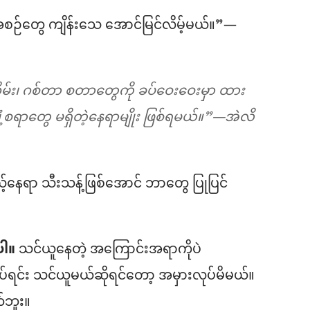
အစဉ်တွေ ကျိန်းသေ အောင်မြင်လိမ့်မယ်။”—
မ်း၊ ဂစ်တာ စတာတွေကို ခပ်ဝေးဝေးမှာ ထား
ပျံ့စရာတွေ မရှိတဲ့နေရာမျိုး ဖြစ်ရမယ်။”—အဲလိ
နေရာ သီးသန့်ဖြစ်အောင် ဘာတွေ ပြုပြင်
ပါ။
သင်ယူနေတဲ့ အကြောင်းအရာကိုပဲ
ပ်ရင်း သင်ယူမယ်ဆိုရင်တော့ အမှားလုပ်မိမယ်။
တ်ဘူး။