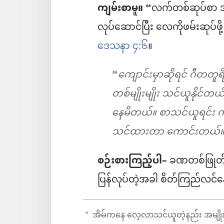
ကျမ်းစာမူ။
“လက်တစ်ဆုပ်စာ အ
လုပ်ဆောင်ပြီး လေကိုဖမ်းဆုပ
ဒေသနာ ၄:၆
။
“
ကျောင်းမှာဆိုရင် ဂီတတ
တစ်မျိုးမျိုး သင်ယူနိုင
နေမိတယ်။ စာသင်ယူရင်း ကိ
သင်ထားတာ ကောင်းတယ
စဉ်းစားကြည့်ပါ–
ခဏတစ်ဖြုတ် 
ပြန်လုပ်တဲ့အခါ စိတ်ကြည်လ
အိမ်ကနေ လေ့လာသင်ယူတဲ့နည်း အမျိုးမျ
a