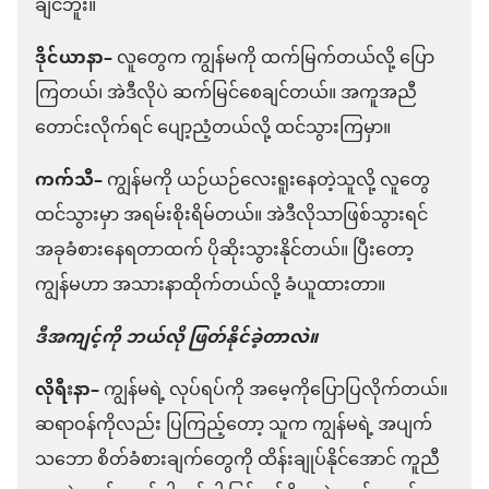
ချင်ဘူး။
ဒိုင်ယာနာ–
လူတွေက ကျွန်မကို ထက်မြက်တယ်လို့ ပြော
ကြတယ်၊ အဲဒီလိုပဲ ဆက်မြင်စေချင်တယ်။ အကူအညီ
တောင်းလိုက်ရင် ပျော့ညံ့တယ်လို့ ထင်သွားကြမှာ။
ကက်သီ–
ကျွန်မကို ယဉ်ယဉ်လေးရူးနေတဲ့သူလို့ လူတွေ
ထင်သွားမှာ အရမ်းစိုးရိမ်တယ်။ အဲဒီလိုသာဖြစ်သွားရင်
အခုခံစားနေရတာထက် ပိုဆိုးသွားနိုင်တယ်။ ပြီးတော့
ကျွန်မဟာ အသားနာထိုက်တယ်လို့ ခံယူထားတာ။
ဒီအကျင့်ကို ဘယ်လို ဖြတ်နိုင်ခဲ့တာလဲ။
လိုရီးနာ–
ကျွန်မရဲ့ လုပ်ရပ်ကို အမေ့ကိုပြောပြလိုက်တယ်။
ဆရာဝန်ကိုလည်း ပြကြည့်တော့ သူက ကျွန်မရဲ့ အပျက်
သဘော စိတ်ခံစားချက်တွေကို ထိန်းချုပ်နိုင်အောင် ကူညီ