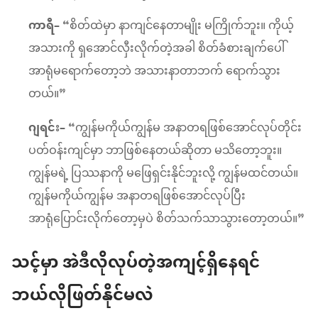
ကာရီ–
“စိတ်ထဲမှာ နာကျင်နေတာမျိုး မကြိုက်ဘူး။ ကိုယ့်
အသားကို ရှအောင်လှီးလိုက်တဲ့အခါ စိတ်ခံစားချက်ပေါ်
အာရုံမရောက်တော့ဘဲ အသားနာတာဘက် ရောက်သွား
တယ်။”
ဂျရင်း–
“ကျွန်မကိုယ်ကျွန်မ အနာတရဖြစ်အောင်လုပ်တိုင်း
ပတ်ဝန်းကျင်မှာ ဘာဖြစ်နေတယ်ဆိုတာ မသိတော့ဘူး။
ကျွန်မရဲ့ ပြဿနာကို မဖြေရှင်းနိုင်ဘူးလို့ ကျွန်မထင်တယ်။
ကျွန်မကိုယ်ကျွန်မ အနာတရဖြစ်အောင်လုပ်ပြီး
အာရုံပြောင်းလိုက်တော့မှပဲ စိတ်သက်သာသွားတော့တယ်။”
သင့်မှာ အဲဒီလိုလုပ်တဲ့အကျင့်ရှိနေရင်
ဘယ်လိုဖြတ်နိုင်မလဲ