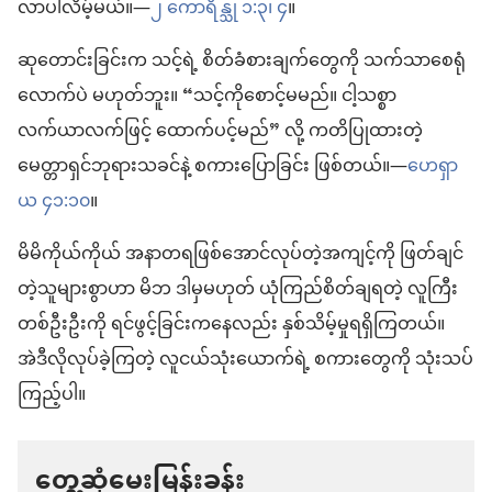
လာပါလိမ့်မယ်။—
၂ ကောရိန္သု ၁:၃၊ ၄
။
ဆုတောင်းခြင်းက သင့်ရဲ့ စိတ်ခံစားချက်တွေကို သက်သာစေရုံ
လောက်ပဲ မဟုတ်ဘူး။ “သင့်ကိုစောင့်မမည်။ ငါ့သစ္စာ
လက်ယာလက်ဖြင့် ထောက်ပင့်မည်” လို့ ကတိပြုထားတဲ့
မေတ္တာရှင်ဘုရားသခင်နဲ့ စကားပြောခြင်း ဖြစ်တယ်။—
ဟေရှာ
ယ ၄၁:၁၀
။
မိမိကိုယ်ကိုယ် အနာတရဖြစ်အောင်လုပ်တဲ့အကျင့်ကို ဖြတ်ချင်
တဲ့သူများစွာဟာ မိဘ ဒါမှမဟုတ် ယုံကြည်စိတ်ချရတဲ့ လူကြီး
တစ်ဦးဦးကို ရင်ဖွင့်ခြင်းကနေလည်း နှစ်သိမ့်မှုရရှိကြတယ်။
အဲဒီလိုလုပ်ခဲ့ကြတဲ့ လူငယ်သုံးယောက်ရဲ့ စကားတွေကို သုံးသပ်
ကြည့်ပါ။
တွေ့ဆုံမေးမြန်းခန်း