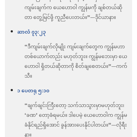
ကျမ်းချက်က ယေဟောဝါ ကျွန်မကို ချစ်တယ်ဆို
တာ တွေ့မြင်ဖို့ ကူညီပေးတယ်။”—ဒိုင်ယာနာ။
ဆာလံ ၇၃:၂၃
“ဒီကျမ်းချက်လိုမျိုး ကျမ်းချက်တွေက ကျွန်မဟာ
တစ်ယောက်တည်း မဟုတ်ဘူး။ ကျွန်မဘေးမှာ ယေ
ဟောဝါ ရှိတယ်ဆိုတာကို စိတ်ချစေတယ်။”—ကက်
သီ။
၁ ပေတရု ၅:၁၀
“ချက်ချင်းကြီးတော့ သက်သာသွားမှာမဟုတ်ဘူး၊
‘ခဏ’ တော့ခံရမယ်။ ဒါပေမဲ့ ယေဟောဝါက ကျွန်မ
ခံနိုင်ရည်ရှိအောင် ခွန်အားပေးနိုင်ပါတယ်။”—လိုရီး
နာ။