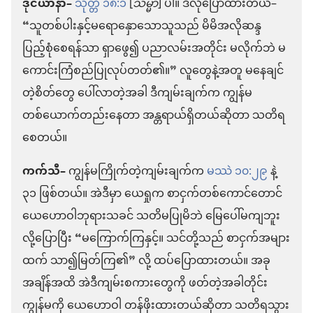
ဒိုင်ယာနာ–
သုတ္တံ ၁၈:၁
[
သမ္မာ
] ပါ။ ဒီလိုပြောထားတယ်–
“သူတစ်ပါးနှင့်မရောနှောသောသူသည် မိမိအလိုဆန္ဒ
ပြည့်စုံစေရန်သာ ရှာဖွေ၍ ပညာလမ်းအတိုင်း မလိုက်ဘဲ မ
ကောင်းကြံစည်ပြုလုပ်တတ်၏။” လူတွေနဲ့အတူ မနေချင်
တဲ့စိတ်တွေ ပေါ်လာတဲ့အခါ ဒီကျမ်းချက်က ကျွန်မ
တစ်ယောက်တည်းနေတာ အန္တရာယ်ရှိတယ်ဆိုတာ သတိရ
စေတယ်။
ကက်သီ–
ကျွန်မကြိုက်တဲ့ကျမ်းချက်က
မဿဲ ၁၀:၂၉
နဲ့
၃၁ ဖြစ်တယ်။ အဲဒီမှာ ယေရှုက စာငှက်တစ်ကောင်တောင်
ယေဟောဝါဘုရားသခင် သတိမပြုမိဘဲ မြေပေါ်မကျဘူး
လို့ပြောပြီး “မကြောက်ကြနှင့်။ သင်တို့သည် စာငှက်အများ
ထက် သာ၍မြတ်ကြ၏” လို့ ထပ်ပြောထားတယ်။ အခု
အချိန်အထိ အဲဒီကျမ်းစကားတွေကို ဖတ်တဲ့အခါတိုင်း
ကျွန်မကို ယေဟောဝါ တန်ဖိုးထားတယ်ဆိုတာ သတိရသွား