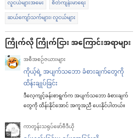
လူငယ်များအမေး
စိတ်ကျန်းမာရေး
ဆယ်ကျော်သက်များ၊ လူငယ်များ
ကြိုက်လို ကြိုက်ငြား အကြောင်းအရာများ
အစီအစဉ်ဇယားများ
ကိုယ့်ရဲ့ အပျက်သဘော ခံစားချက်တွေကို
ထိန်းချုပ်ခြင်း
ဒီ​လေ့ကျင့်ခန်း​စာရွက်​က အပျက်သဘော ခံစားချက်
တွေကို ထိန်း​နိုင်အောင် အကူအညီ ပေး​နိုင်ပါတယ်။
ကာတွန်းသရုပ်ဖော်ဗီဒီယို