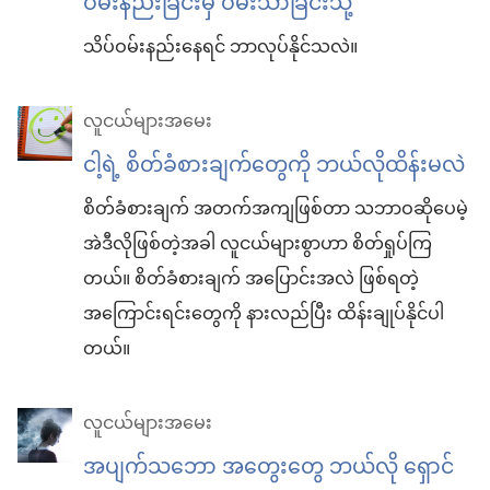
ဝမ်းနည်းခြင်းမှ ဝမ်းသာခြင်းသို့
သိပ်ဝမ်းနည်းနေရင် ဘာလုပ်နိုင်သလဲ။
လူငယ်များအမေး
ငါ့ရဲ့ စိတ်ခံစားချက်တွေကို ဘယ်လိုထိန်းမလဲ
စိတ်ခံစားချက် အတက်အကျဖြစ်တာ သဘာဝဆိုပေမဲ့
အဲဒီလိုဖြစ်တဲ့အခါ လူငယ်များစွာဟာ စိတ်ရှုပ်ကြ
တယ်။ စိတ်ခံစားချက် အပြောင်းအလဲ ဖြစ်ရတဲ့
အကြောင်းရင်းတွေကို နားလည်ပြီး ထိန်းချုပ်နိုင်ပါ
တယ်။
လူငယ်များအမေး
အပျက်သဘော အတွေးတွေ ဘယ်လို ရှောင်