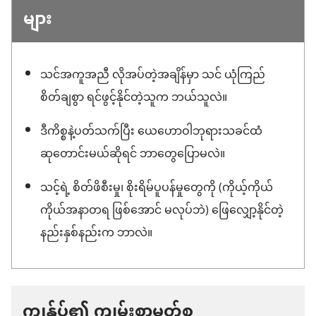
များ
သင်အကူအညီ လိုအပ်တဲ့အချိန်မှာ သင် ယုံကြည်
စိတ်ချစွာ ရင်ဖွင့်နိုင်တဲ့သူက ဘယ်သူလဲ။
ဒီကိစ္စနဲ့ပတ်သက်ပြီး ယေဟောဝါဘုရားသခင်ထံ
ဆုတောင်းမယ်ဆိုရင် ဘာတွေပြောမလဲ။
သင့်ရဲ့ စိတ်ဖိစီးမှု၊ စိုးရိမ်ပူပန်မှုတွေကို (ကိုယ့်ကိုယ်
ကိုယ်အနာတရ ဖြစ်အောင် မလုပ်ဘဲ) ဖြေလျှော့နိုင်တဲ့
နည်းနှစ်နည်းက ဘာလဲ။
ကျွန်ုပ်၏ ကျမ်းစာမှတ်စု