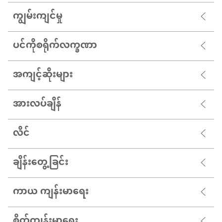
ကျွမ်းကျင်မှု
ပင်ကိုစရိုက်လက္ခဏာ
အကျင့်ဆိုးများ
အားလပ်ချိန်
လိင်
ချိန်းတွေ့ခြင်း
ကာယ ကျန်းမာရေး
စိတ်ကျန်းမာရေး