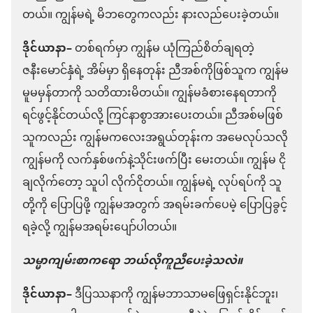
တယ်။ ကျွန်မရဲ့ မိဘတွေကလည်း နားလည်ပေးခဲ့တယ်။
ဒိုင်ယာနာ–
တစ်ရက်မှာ ကျွန်မ ယုံကြည်စိတ်ချရတဲ့
ဇနီးမောင်နှံရဲ့ အိမ်မှာ ရှိနေတုန်း ညီအစ်ကိုဖြစ်သူက ကျွန်မ
မူမမှန်တာကို သတိထားမိတယ်။ ကျွန်မခံစားနေရတာကို
ရင်ဖွင့်နိုင်တယ်လို့ ကြင်နာစွာအားပေးတယ်။ ညီအစ်မဖြစ်
သူကလည်း ကျွန်မကလေးအရွယ်တုန်းက အမေလုပ်သလို
ကျွန်မကို လက်နှစ်ဖက်နဲ့သိုင်းဖက်ပြီး မေးတယ်။ ကျွန်မ ငို
ချလိုက်တော့ သူပါ လိုက်ငိုတယ်။ ကျွန်မရဲ့ လုပ်ရပ်ကို သူ
တို့ကို ပြောပြဖို့ ကျွန်မအတွက် အရမ်းခက်ပေမဲ့ ပြောပြခွင့်
ရခဲ့လို့ ကျွန်မအရမ်းပျော်ပါတယ်။
သမ္မာကျမ်းစာကရော ဘယ်လိုကူညီပေးခဲ့သလဲ။
ဒိုင်ယာနာ–
ဒီပြဿနာကို ကျွန်မဘာသာမဖြေရှင်းနိုင်ဘူး၊