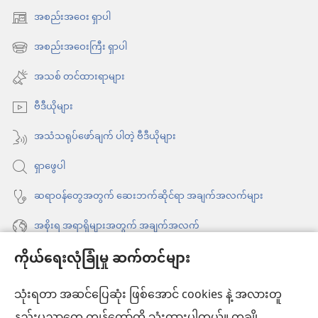
အစည်းအဝေး ရှာပါ
(window
အသစ်
အစည်းအဝေးကြီး ရှာပါ
(window
ဖွ
အသစ်
အသစ် တင်ထားရာများ
င့်
ဖွ
နေ
ဗီဒီယိုများ
င့်
ပါ
နေ
အသံသရုပ်ဖော်ချက် ပါတဲ့ ဗီဒီယိုများ
တယ်)
ပါ
ရှာဖွေပါ
တယ်)
ဆရာဝန်တွေအတွက် ဆေးဘက်ဆိုင်ရာ အချက်အလက်များ
အစိုးရ အရာရှိများအတွက် အချက်အလက်
ကိုယ်ရေးလုံခြုံမှု ဆက်တင်များ
အကူအညီ
သုံးရတာ အဆင်ပြေဆုံး ဖြစ်အောင် cookies နဲ့ အလားတူ
အလှူငွေ
(window