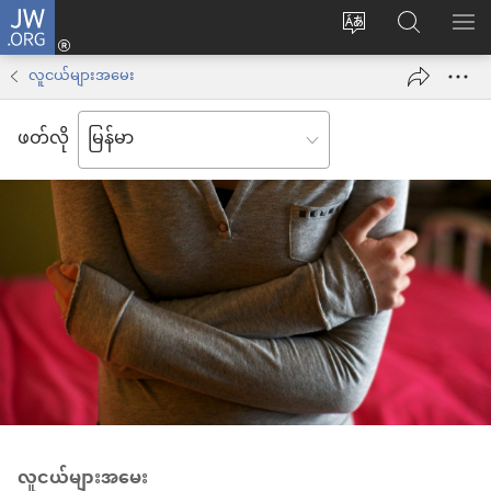
JW.ORG
Log
ဝ
JW.ORG
စာရ
in
က်
ရှာ
လူငယ်များအမေး
(window
ဘ်
ပါ
အသစ်
ဖတ်လို
ဆိုက်
ဖွ
ဘာသာစကား
င့်
ကို
နေ
ပြောင်း
ပါ
ပါ
တယ်)
လူငယ်များအမေး