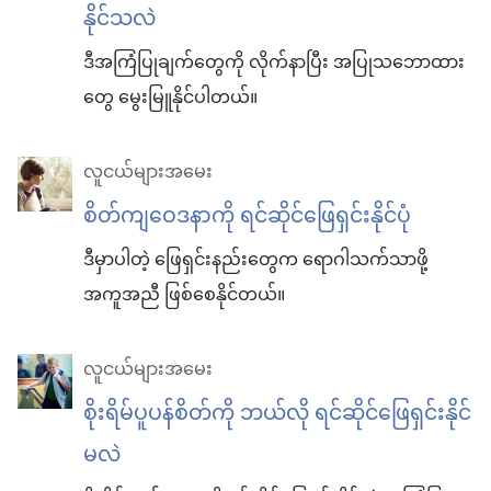
နိုင်သလဲ
ဒီအကြံပြုချက်တွေကို လိုက်နာပြီး အပြုသဘောထား
တွေ မွေးမြူနိုင်ပါတယ်။
လူငယ်များအမေး
စိတ်ကျဝေဒနာကို ရင်ဆိုင်ဖြေရှင်းနိုင်ပုံ
ဒီမှာပါတဲ့ ဖြေရှင်းနည်းတွေက ရောဂါသက်သာဖို့
အကူအညီ ဖြစ်စေနိုင်တယ်။
လူငယ်များအမေး
စိုးရိမ်ပူပန်စိတ်ကို ဘယ်လို ရင်ဆိုင်ဖြေရှင်းနိုင်
မလဲ