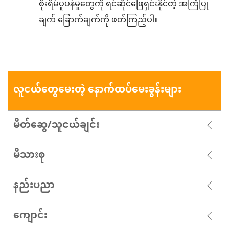
စိုးရိမ်ပူပန်မှုတွေကို ရင်ဆိုင်ဖြေရှင်းနိုင်တဲ့ အကြံပြု
ချက် ခြောက်ချက်ကို ဖတ်ကြည့်ပါ။
လူငယ်တွေမေးတဲ့ နောက်ထပ်မေးခွန်းများ
မိတ်ဆွေ/သူငယ်ချင်း
မိသားစု
နည်းပညာ
ကျောင်း