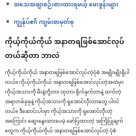
အသေအချာစဉ်းစားထားရမယ့် မေးခွန်းများ
ကျွန်ုပ်၏ ကျမ်းစာမှတ်စု
ကိုယ့်ကိုယ်ကိုယ် အနာတရဖြစ်အောင်လုပ်
တယ်ဆိုတာ ဘာလဲ
ကိုယ့်ကိုယ်ကိုယ် အနာတရဖြစ်အောင်လုပ်တဲ့ပုံစံ အမျိုးမျိုးရှိပါ
တယ်။ ကိုယ့်ကိုယ်ကိုယ် အနာတရဖြစ်အောင်လုပ်တဲ့အထဲမှာ
ကိုယ့်အသားကို မီးနဲ့တို့တာ၊ ထုတာ၊ ရိုက်နှက်တာနဲ့ ထက်တဲ့
အရာတစ်ခုခုနဲ့ ကိုယ့်အသားကို ရှအောင်လှီးတာတွေ ပါဝင်
တယ်။ ဒီဆောင်းပါးမှာ ကိုယ့်အသားကို ရှအောင်လှီးတဲ့
အကြောင်း ဆွေးနွေးထားပေမဲ့ ဖော်ပြထားတဲ့ အကြံပြုချက်
တွေက ကိုယ့်ကိုယ်ကိုယ် အနာတရဖြစ်အောင်လုပ်တဲ့ ပုံစံ