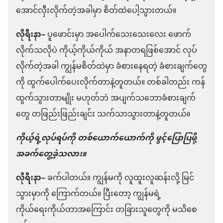
အောင်လှီးလိုက်တဲ့အခါမှာ စိတ်ထဲပေါ့သွားတယ်။
လိုရီးနာ–
ပူဖောင်းမှာ အပေါက်သေးသေးလေး ဖောက်
လိုက်သလိုပဲ ကိုယ့်ကိုယ်ကိုယ် အနာတရဖြစ်အောင် လုပ်
လိုက်တဲ့အခါ ကျွန်မစိတ်ထဲမှာ ခံစားနေရတဲ့ ခံစားချက်တွေ
ကို ထွက်ပေါက်ပေးလိုက်တာနဲ့တူတယ်။ တစ်ခါတည်း ကန်
ထွက်သွားတာမျိုး မဟုတ်ဘဲ အပျက်သဘောခံစားချက်
တွေ တဖြည်းဖြည်းချင်း သက်သာသွားတာနဲ့တူတယ်။
ကိုယ့်ရဲ့လုပ်ရပ်ကို တစ်ယောက်ယောက်ကို ဖွင့်ပြောပြဖို့
အခက်တွေ့ခဲ့သလား။
လိုရီးနာ–
ခက်ပါတယ်။ ကျွန်မကို လူထူးလူဆန်းလို့ မြင်
သွားမှာကို ကြောက်တယ်။ ပြီးတော့ ကျွန်မရဲ့
ကိုယ်ရေးကိုယ်တာအကြောင်း တခြားသူတွေကို မသိစေ