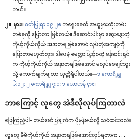
လည်း ကိုယ့်ကိုယ်ကိုယ် အနာတရဖြစ်အောင် လုပ်တတ်ကြ
တယ်။
၂။
မှား။
ဝတ်ပြုရာ ၁၉:၂၈
ကရှေးခေတ် အယူမှားထုံးတမ်း
တစ်ခုကို ပြောတာ ဖြစ်တယ်။ ဒီဆောင်းပါးမှာ ဆွေးနွေးတဲ့
ကိုယ့်ကိုယ်ကိုယ် အနာတရဖြစ်အောင် လုပ်တဲ့အကျင့်ကို
ပြောတာမဟုတ်ဘူး။ ဒါပေမဲ့ မေတ္တာပြည့်ဝတဲ့ ဖန်ဆင်းရှင်
က ကိုယ့်ကိုယ်ကိုယ် အနာတရဖြစ်အောင် မလုပ်စေချင်ဘူး
လို့ ကောက်ချက်ချတာ ယုတ္တိရှိပါတယ်။—
၁ ကောရိန္သု
၆:၁၂;
၂ ကောရိန္သု ၇:၁;
၁ ယောဟန် ၄:၈
။
ဘာကြောင့် လူတွေ အဲဒီလိုလုပ်ကြတာလဲ
ဖြေကြည့်ပါ– ဘယ်ဖော်ပြချက်က ပိုမှန်မယ်လို့ သင်ထင်သလဲ။
လူတွေ မိမိကိုယ်ကိုယ် အနာတရဖြစ်အောင်လုပ်ရတာက . . .