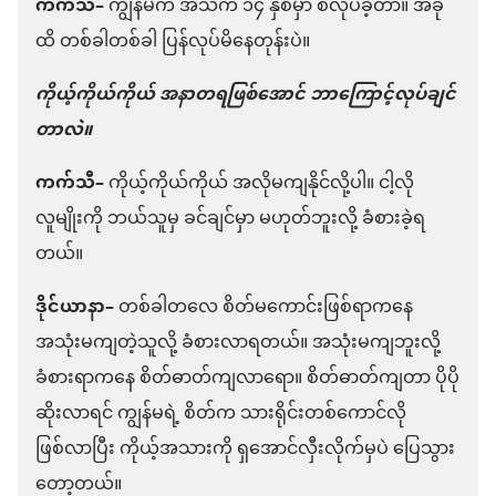
ကက်သီ–
ကျွန်မက အသက် ၁၄ နှစ်မှာ စလုပ်ခဲ့တာ။ အခု
ထိ တစ်ခါတစ်ခါ ပြန်လုပ်မိနေတုန်းပဲ။
ကိုယ့်ကိုယ်ကိုယ် အနာတရဖြစ်အောင် ဘာကြောင့်လုပ်ချင်
တာလဲ။
ကက်သီ–
ကိုယ့်ကိုယ်ကိုယ် အလိုမကျနိုင်လို့ပါ။ ငါ့လို
လူမျိုးကို ဘယ်သူမှ ခင်ချင်မှာ မဟုတ်ဘူးလို့ ခံစားခဲ့ရ
တယ်။
ဒိုင်ယာနာ–
တစ်ခါတလေ စိတ်မကောင်းဖြစ်ရာကနေ
အသုံးမကျတဲ့သူလို့ ခံစားလာရတယ်။ အသုံးမကျဘူးလို့
ခံစားရာကနေ စိတ်ဓာတ်ကျလာရော။ စိတ်ဓာတ်ကျတာ ပိုပို
ဆိုးလာရင် ကျွန်မရဲ့ စိတ်က သားရိုင်းတစ်ကောင်လို
ဖြစ်လာပြီး ကိုယ့်အသားကို ရှအောင်လှီးလိုက်မှပဲ ပြေသွား
တော့တယ်။