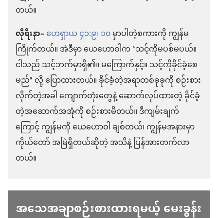
တယ်။
လိုရီးနာ–
ဟေရှာယ ၄၁:၉၊ ၁၀
မှာပါတဲ့စကားကို ကျွန်မ
ကြိုက်တယ်။ အဲဒီမှာ ယေဟောဝါက ‘သင့်ကိုမပစ်မပယ်။
ငါသည် သင့်ဘက်မှာရှိ၏။ မကြောက်နှင့်။ သင့်ကိုခိုင်ခံ့စေ
မည်’ လို့ ပြောထားတယ်။ ခိုင်ခံ့တဲ့အရာတစ်ခုခုကို စဉ်းစား
လိုက်တဲ့အခါ ကျောက်တုံးတွေနဲ့ ဆောက်လုပ်ထားတဲ့ ခိုင်ခံ့
တဲ့အဆောက်အအုံကို စဉ်းစားမိတယ်။ ဒီကျမ်းချက်
ကြောင့် ကျွန်မကို ယေဟောဝါ ချစ်တယ်၊ ကျွန်မအနားမှာ
ကိုယ်တော် အမြဲရှိတယ်ဆိုတဲ့ အသိနဲ့ ပြန်အားတက်လာ
တယ်။
အသေအချာစဉ်းစားထားရမယ့် မေးခွန်း