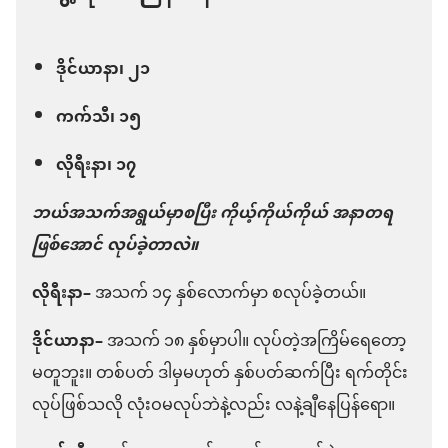
ဒိုင်ယာနာ၊ ၂၁
ကက်သီ၊ ၁၅
လိုရီးနာ၊ ၁၇
ဘယ်အသက်အရွယ်မှာစပြီး ကိုယ့်ကိုယ်ကိုယ် အနာတရ
ဖြစ်အောင် လုပ်ခဲ့တာလဲ။
လိုရီးနာ–
အသက် ၁၄ နှစ်လောက်မှာ စလုပ်ခဲ့တယ်။
ဒိုင်ယာနာ–
အသက် ၁၈ နှစ်မှာပါ။ လုပ်တဲ့အကြိမ်ရေတော့
မတူဘူး။ တစ်ပတ် ဒါမှမဟုတ် နှစ်ပတ်ဆက်ပြီး ရက်တိုင်း
လုပ်ဖြစ်သလို လုံးဝမလုပ်ဘဲနဲ့လည်း လနဲ့ချီနေပြန်ရော။