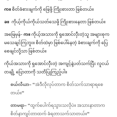
က။
စိတ်ခံစားချက်ကို ဖြေဖို့ ကြိုးစားတာ ဖြစ်တယ်။
ခ။
ကိုယ့်ကိုယ်ကိုယ်သတ်သေဖို့ ကြိုးစားနေတာ ဖြစ်တယ်။
အဖြေမှန်–
က။
ကိုယ့်အသားကို ရှအောင်လှီးတဲ့သူ အများစုက
မသေချင်ကြဘူး။ စိတ်ထဲမှာ ဖြစ်ပေါ်နေတဲ့ ခံစားချက်ကို ပြေ
စေချင်လို့သာ ဖြစ်တယ်။
ကိုယ်အသားကို ရှအောင်လှီးတဲ့ အကျင့်နဲ့ပတ်သက်ပြီး လူငယ်
တချို့ ပြောတာကို သတိပြုကြည့်ပါ။
စယ်လီယာ–
“အဲဒီလိုလုပ်တာက စိတ်သက်သာရာရစေ
တယ်။”
တာမရာ–
“ထွက်ပေါက်ရသွားသလိုပဲ။ အသားနာတာက
စိတ်နာကျင်တာထက် ခံရတာသက်သာတယ်။”