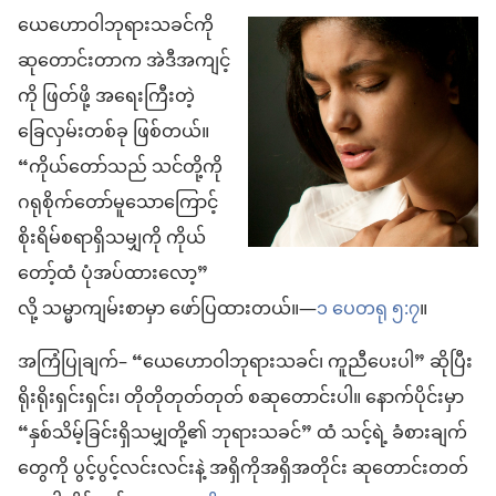
ယေဟောဝါဘုရားသခင်ကို
ဆုတောင်းတာက အဲဒီအကျင့်
ကို ဖြတ်ဖို့ အရေးကြီးတဲ့
ခြေလှမ်းတစ်ခု ဖြစ်တယ်။
“ကိုယ်တော်သည် သင်တို့ကို
ဂရုစိုက်တော်မူသောကြောင့်
စိုးရိမ်စရာရှိသမျှကို ကိုယ်
တော့်ထံ ပုံအပ်ထားလော့”
လို့ သမ္မာကျမ်းစာမှာ ဖော်ပြထားတယ်။—
၁ ပေတရု ၅:၇
။
အကြံပြုချက်– “ယေဟောဝါဘုရားသခင်၊ ကူညီပေးပါ” ဆိုပြီး
ရိုးရိုးရှင်းရှင်း၊ တိုတိုတုတ်တုတ် စဆုတောင်းပါ။ နောက်ပိုင်းမှာ
“နှစ်သိမ့်ခြင်းရှိသမျှတို့၏ ဘုရားသခင်” ထံ သင့်ရဲ့ ခံစားချက်
တွေကို ပွင့်ပွင့်လင်းလင်းနဲ့ အရှိကိုအရှိအတိုင်း ဆုတောင်းတတ်