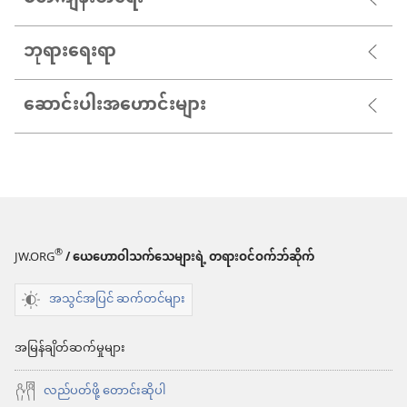
ဘုရားရေးရာ
ဆောင်းပါးအဟောင်းများ
®
JW.ORG
/ ယေဟောဝါသက်သေများရဲ့ တရားဝင်ဝက်ဘ်ဆိုက်
အသွင်အပြင် ဆက်တင်များ
အမြန်ချိတ်ဆက်မှုများ
လည်ပတ်ဖို့ တောင်းဆိုပါ