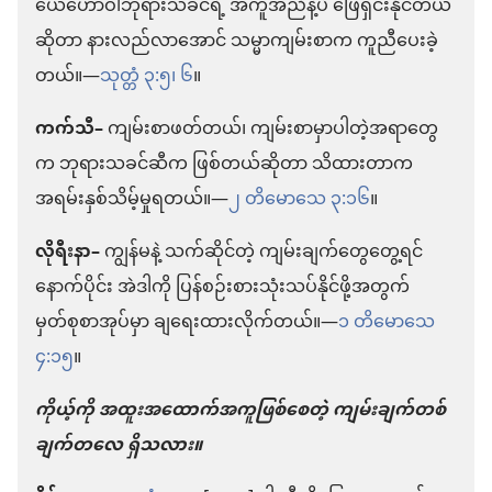
ယေဟောဝါဘုရားသခင်ရဲ့ အကူအညီနဲ့ပဲ ဖြေရှင်းနိုင်တယ်
ဆိုတာ နားလည်လာအောင် သမ္မာကျမ်းစာက ကူညီပေးခဲ့
တယ်။—
သုတ္တံ ၃:၅၊ ၆
။
ကက်သီ–
ကျမ်းစာဖတ်တယ်၊ ကျမ်းစာမှာပါတဲ့အရာတွေ
က ဘုရားသခင်ဆီက ဖြစ်တယ်ဆိုတာ သိထားတာက
အရမ်းနှစ်သိမ့်မှုရတယ်။—
၂ တိမောသေ ၃:၁၆
။
လိုရီးနာ–
ကျွန်မနဲ့ သက်ဆိုင်တဲ့ ကျမ်းချက်တွေတွေ့ရင်
နောက်ပိုင်း အဲဒါကို ပြန်စဉ်းစားသုံးသပ်နိုင်ဖို့အတွက်
မှတ်စုစာအုပ်မှာ ချရေးထားလိုက်တယ်။—
၁ တိမောသေ
၄:၁၅
။
ကိုယ့်ကို အထူးအထောက်အကူဖြစ်စေတဲ့ ကျမ်းချက်တစ်
ချက်တလေ ရှိသလား။