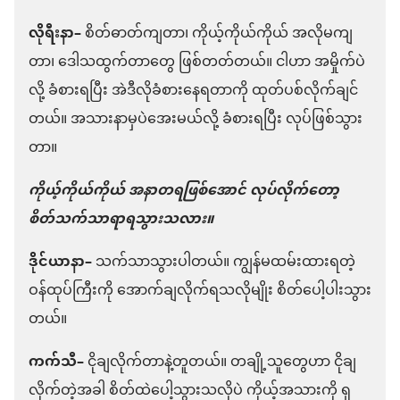
လိုရီးနာ–
စိတ်ဓာတ်ကျတာ၊ ကိုယ့်ကိုယ်ကိုယ် အလိုမကျ
တာ၊ ဒေါသထွက်တာတွေ ဖြစ်တတ်တယ်။ ငါဟာ အမှိုက်ပဲ
လို့ ခံစားရပြီး အဲဒီလိုခံစားနေရတာကို ထုတ်ပစ်လိုက်ချင်
တယ်။ အသားနာမှပဲအေးမယ်လို့ ခံစားရပြီး လုပ်ဖြစ်သွား
တာ။
ကိုယ့်ကိုယ်ကိုယ် အနာတရဖြစ်အောင် လုပ်လိုက်တော့
စိတ်သက်သာရာရသွားသလား။
ဒိုင်ယာနာ–
သက်သာသွားပါတယ်။ ကျွန်မထမ်းထားရတဲ့
ဝန်ထုပ်ကြီးကို အောက်ချလိုက်ရသလိုမျိုး စိတ်ပေါ့ပါးသွား
တယ်။
ကက်သီ–
ငိုချလိုက်တာနဲ့တူတယ်။ တချို့သူတွေဟာ ငိုချ
လိုက်တဲ့အခါ စိတ်ထဲပေါ့သွားသလိုပဲ ကိုယ့်အသားကို ရှ