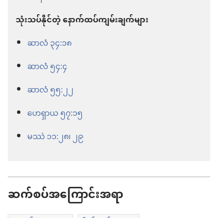
သုံးသပ်နိုင်တဲ့ နောက်ထပ်ကျမ်းချက်များ
ဆာလံ ၃၄:၁၈
ဆာလံ ၅၄:၄
ဆာလံ ၅၅:၂၂
ဟေရှာယ ၅၇:၁၅
မဿဲ ၁၁:၂၈၊ ၂၉
ဆက်စပ်အကြောင်းအရာ