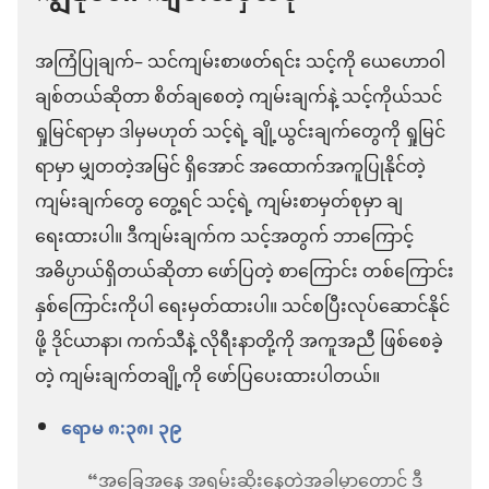
အကြံပြုချက်– သင်ကျမ်းစာဖတ်ရင်း သင့်ကို ယေဟောဝါ
ချစ်တယ်ဆိုတာ စိတ်ချစေတဲ့ ကျမ်းချက်နဲ့ သင့်ကိုယ်သင်
ရှုမြင်ရာမှာ ဒါမှမဟုတ် သင့်ရဲ့ ချို့ယွင်းချက်တွေကို ရှုမြင်
ရာမှာ မျှတတဲ့အမြင် ရှိအောင် အထောက်အကူပြုနိုင်တဲ့
ကျမ်းချက်တွေ တွေ့ရင် သင့်ရဲ့ ကျမ်းစာမှတ်စုမှာ ချ
ရေးထားပါ။ ဒီကျမ်းချက်က သင့်အတွက် ဘာကြောင့်
အဓိပ္ပာယ်ရှိတယ်ဆိုတာ ဖော်ပြတဲ့ စာကြောင်း တစ်ကြောင်း
နှစ်ကြောင်းကိုပါ ရေးမှတ်ထားပါ။ သင်စပြီးလုပ်ဆောင်နိုင်
ဖို့ ဒိုင်ယာနာ၊ ကက်သီနဲ့ လိုရီးနာတို့ကို အကူအညီ ဖြစ်စေခဲ့
တဲ့ ကျမ်းချက်တချို့ကို ဖော်ပြပေးထားပါတယ်။
ရောမ ၈:၃၈၊ ၃၉
“အခြေအနေ အရမ်းဆိုးနေတဲ့အခါမှာတောင် ဒီ