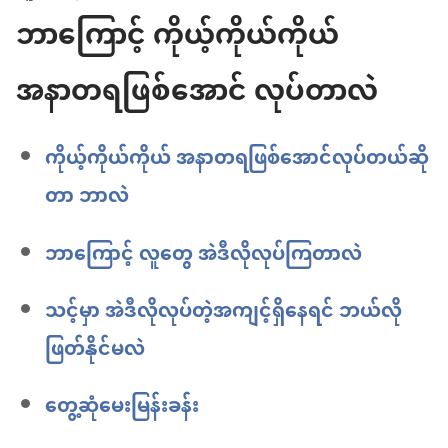
ဘာကြောင့် ကိုယ့်ကိုယ်ကိုယ်
အနာတရဖြစ်အောင် လုပ်တာလဲ
ကိုယ့်ကိုယ်ကိုယ် အနာတရဖြစ်အောင်လုပ်တယ်ဆို
တာ ဘာလဲ
ဘာကြောင့် လူတွေ အဲဒီလိုလုပ်ကြတာလဲ
သင့်မှာ အဲဒီလိုလုပ်တဲ့အကျင့်ရှိနေရင် ဘယ်လို
ဖြတ်နိုင်မလဲ
တွေ့ဆုံမေးမြန်းခန်း