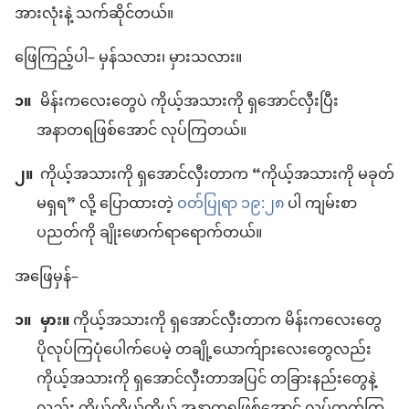
အားလုံးနဲ့ သက်ဆိုင်တယ်။
ဖြေကြည့်ပါ– မှန်သလား၊ မှားသလား။
၁။
မိန်းကလေးတွေပဲ ကိုယ့်အသားကို ရှအောင်လှီးပြီး
အနာတရဖြစ်အောင် လုပ်ကြတယ်။
၂။
ကိုယ့်အသားကို ရှအောင်လှီးတာက “ကိုယ့်အသားကို မခုတ်
မရှရ” လို့ ပြောထားတဲ့
ဝတ်ပြုရာ ၁၉:၂၈
ပါ ကျမ်းစာ
ပညတ်ကို ချိုးဖောက်ရာရောက်တယ်။
အဖြေမှန်–
၁။
မှား။
ကိုယ့်အသားကို ရှအောင်လှီးတာက မိန်းကလေးတွေ
ပိုလုပ်ကြပုံပေါက်ပေမဲ့ တချို့ယောက်ျားလေးတွေလည်း
ကိုယ့်အသားကို ရှအောင်လှီးတာအပြင် တခြားနည်းတွေနဲ့