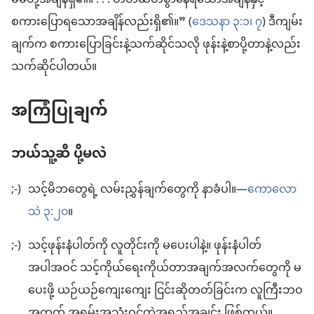
မိမိတို့အချိန်ရှိ၏။ . . . တိတ်ဆိတ်စွာနေရသောအချိန်နှင့်
စကားပြောရသောအချိန်လည်းရှိ၏။” (
ဒေသနာ ၃:၁၊
၇
) ဒီကျမ်း
ချက်က စကားပြောခြင်းနဲ့သက်ဆိုင်သလို ဖုန်းနဲ့စာပို့တာနဲ့လည်း
သက်ဆိုင်ပါတယ်။
အကြံပြုချက်
ဘယ်သူ့ဆီ ပို့မလဲ
;-)
သင့်မိဘတွေရဲ့ လမ်းညွှန်ချက်တွေကို နာခံပါ။—
ကောလော
သဲ ၃:၂၀
။
;-)
သင့်ဖုန်းနံပါတ်ကို လူတိုင်းကို မပေးပါနဲ့။ ဖုန်းနံပါတ်
အပါအဝင် သင့်ကိုယ်ရေးကိုယ်တာအချက်အလက်တွေကို မ
ပေးဖို့ ယဉ်ယဉ်ကျေးကျေး ငြင်းဆိုတတ်ခြင်းက လူကြီးဘဝ
အတွက် အရမ်းအသုံးဝင်တဲ့အရည်အချင်း ဖြစ်တယ်။