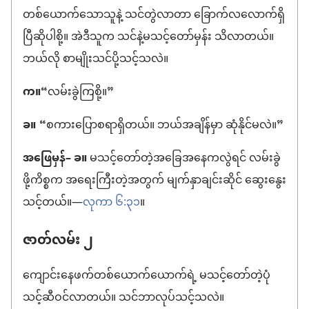
တစ်ယောက်သောသူနဲ့ သင်တွဲလာတာ ခြောက်လလောက်ရှိ
ပြီဆိုပါစို့။ အဲဒီသူက သင်နဲ့မသင့်တော်မှန်း သိလာတယ်။
ဘယ်လို စာမျိုးသင်ပို့သင့်သလဲ။
က။
“လမ်းခွဲကြစို့။”
ခ။
“စကားပြောစရာရှိတယ်။ ဘယ်အချိန်မှာ ဆုံနိုင်မလဲ။”
အဖြေမှန်– ခ။
မသင့်တော်တဲ့အခြေအနေကလွဲရင် လမ်းခွဲ
ဖို့ကိစ္စက အရေးကြီးတဲ့အတွက် မျက်နှာချင်းဆိုင် ဆွေးနွေး
သင့်တယ်။​—
လုကာ ၆:၃၁
။
ဇာတ်လမ်း ၂
ကျောင်းနေဖက်တစ်ယောက်ယောက်ရဲ့ မသင့်တော်တဲ့ပုံ
သင့်ဆီဝင်လာတယ်။ သင်ဘာလုပ်သင့်သလဲ။