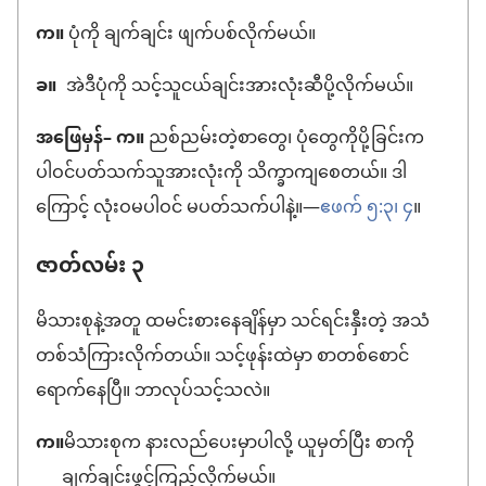
က။
ပုံကို ချက်ချင်း ဖျက်ပစ်လိုက်မယ်။
ခ။
အဲဒီပုံကို သင့်သူငယ်ချင်းအားလုံးဆီပို့လိုက်မယ်။
အဖြေမှန်– က။
ညစ်ညမ်းတဲ့စာတွေ၊ ပုံတွေကိုပို့ခြင်းက
ပါဝင်ပတ်သက်သူအားလုံးကို သိက္ခာကျစေတယ်။ ဒါ
ကြောင့် လုံးဝမပါဝင် မပတ်သက်ပါနဲ့။​—
ဧဖက် ၅:၃၊ ၄
။
ဇာတ်လမ်း ၃
မိသားစုနဲ့အတူ ထမင်းစားနေချိန်မှာ သင်ရင်းနှီးတဲ့ အသံ
တစ်သံကြားလိုက်တယ်။ သင့်ဖုန်းထဲမှာ စာတစ်စောင်
ရောက်နေပြီ။ ဘာလုပ်သင့်သလဲ။
က။
မိသားစုက နားလည်ပေးမှာပါလို့ ယူမှတ်ပြီး စာကို
ချက်ချင်းဖွင့်ကြည့်လိုက်မယ်။