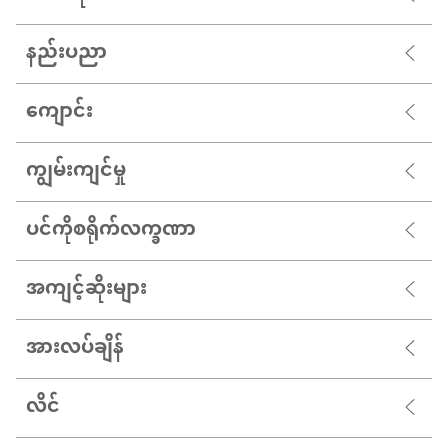
နည်းပညာ
ကျောင်း
ကျွမ်းကျင်မှု
ပင်ကိုစရိုက်လက္ခဏာ
အကျင့်ဆိုးများ
အားလပ်ချိန်
လိင်