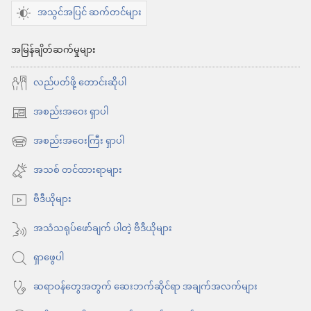
အသွင်အပြင် ဆက်တင်များ
အမြန်ချိတ်ဆက်မှုများ
လည်ပတ်ဖို့ တောင်းဆိုပါ
အစည်းအဝေး ရှာပါ
(window
အသစ်
အစည်းအဝေးကြီး ရှာပါ
(window
ဖွ
အသစ်
အသစ် တင်ထားရာများ
င့်
ဖွ
နေ
ဗီဒီယိုများ
င့်
ပါ
နေ
အသံသရုပ်ဖော်ချက် ပါတဲ့ ဗီဒီယိုများ
တယ်)
ပါ
ရှာဖွေပါ
တယ်)
ဆရာဝန်တွေအတွက် ဆေးဘက်ဆိုင်ရာ အချက်အလက်များ