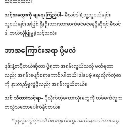
သင်ထင်သလဲ။
သင့်အတွေးကို ချရေးကြည့်ပါ–
မီလင်ဒါနဲ့ သူ့သူငယ်ချင်း၊
သူငယ်ချင်းအဖြစ် ရိုးရိုးသားသားဆက်ခင်မင်နေဖို့ဆိုရင် မီလင်
ဒါ ဘယ်လိုပြုမူခဲ့သင့်သလဲ။
ဘာအကြောင်းအရာ ပို့မလဲ
ဖုန်းနဲ့စာပို့တယ်ဆိုတာ ပို့ရတာ အရမ်းလွယ်သလို ဖတ်ရတာ
လည်း အရမ်းပျော်စရာကောင်းပါတယ်၊ ဒါပေမဲ့ ရေးလိုက်တဲ့စာ
ကို နားလည်မှုလွဲဖို့လည်း အရမ်းလွယ်တယ်။
သင် သိထားသင့်ရာ–
ပို့လိုက်တဲ့စကားလုံးတွေကို တစ်ဖက်လူက
တလွဲသဘောပေါက်နိုင်တယ်။
“ဖုန်းနဲ့စာပို့တဲ့အခါ ခံစားချက်တွေ၊ အသံနေအသံထားတွေ