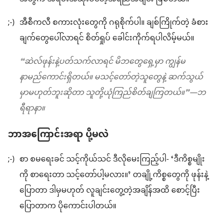
;-)
အီစီကလီ စကားလုံးတွေကို ဂရုစိုက်ပါ။ ချစ်ကြိုက်တဲ့ ခံစား
ချက်တွေပေါ်လာရင် စိတ်ရှုပ် ခေါင်းကိုက်ရပါလိမ့်မယ်။
“ဆဲလ်ဖုန်းနဲ့ပတ်သက်လာရင် မိဘတွေရှေ့မှာ ကျွန်မ
နာမည်ကောင်းရှိတယ်။ မသင့်တော်တဲ့သူတွေနဲ့ ဆက်သွယ်
မှာမဟုတ်ဘူးဆိုတာ သူတို့ယုံကြည်စိတ်ချကြတယ်။”—ဘ
ရီရာနာ။
ဘာအကြောင်းအရာ ပို့မလဲ
;-)
စာ စမရေးခင် သင့်ကိုယ်သင် ဒီလိုမေးကြည့်ပါ- ‘ဒီကိစ္စမျိုး
ကို စာရေးတာ သင့်တော်ပါ့မလား။’ တချို့ကိစ္စတွေကို ဖုန်းနဲ့
ပြောတာ ဒါမှမဟုတ် လူချင်းတွေ့တဲ့အချိန်အထိ စောင့်ပြီး
ပြောတာက ပိုကောင်းပါတယ်။