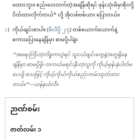
မထားဘူး။ စည်းဝေးတက်တဲ့အချိန်ဆိုရင် ဖုန်းသုံးမိမှာစိုးလို့
ပိတ်ထားလိုက်တယ်” လို့ အိုလစ်ဗစ်ယား ပြောတယ်။
;-)
ကိုယ်ချင်းစာပါ။ (
ဖိလိပ္ပိ ၂:၄
) တစ်ယောက်ယောက်နဲ့
စကားပြောနေချိန်မှာ စာမပို့ပါနဲ့။
“အရေးကြီးတဲ့ကိစ္စကလွဲရင် သူငယ်ချင်းတွေနဲ့အတူရှိနေ
ချိန်မှာ စာမပို့ဖို့၊ တကယ်မရင်းနှီးတဲ့လူကို ကိုယ့်ဖုန်းနံပါတ်မ
ပေးဖို့ စသဖြင့် ကိုယ့်ကိုယ်ကိုယ်စည်းကမ်းထုတ်ထား
တယ်။”
​—
ယန်နယ်လီ။
ဉာဏ်စမ်း
ဇာတ်လမ်း ၁