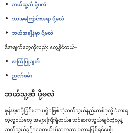
ဘယ်သူ့ဆီ ပို့မလဲ
ဘာအကြောင်းအရာ ပို့မလဲ
ဘယ်အချိန်မှာ ပို့မလဲ
ဒီအချက်တွေကိုလည်း တွေ့နိုင်တယ်–
အကြံပြုချက်
ဉာဏ်စမ်း
ဘယ်သူ့ဆီ ပို့မလဲ
ဖုန်းနဲ့စာပို့ခြင်းဟာ မရှိမဖြစ်တဲ့ဆက်သွယ်နည်းတစ်ခုလို့ ခံစားရ
တဲ့လူငယ်တွေ အများကြီးရှိတယ်။ သင်ဆက်သွယ်ချင်တဲ့လူနဲ့
ဆက်သွယ်ခွင့်ရစေတယ်၊ မိဘကသာ မတားမြစ်ရင်ပေါ့။