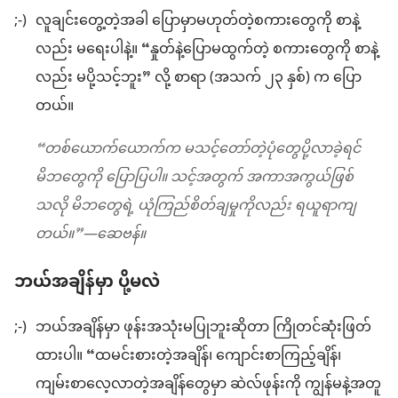
;-)
လူချင်းတွေ့တဲ့အခါ ပြောမှာမဟုတ်တဲ့စကားတွေကို စာနဲ့
လည်း မရေးပါနဲ့။ “နှုတ်နဲ့ပြောမထွက်တဲ့ စကားတွေကို စာနဲ့
လည်း မပို့သင့်ဘူး” လို့ စာရာ (အသက် ၂၃ နှစ်) က ပြော
တယ်။
“တစ်ယောက်ယောက်က မသင့်တော်တဲ့ပုံတွေပို့လာခဲ့ရင်
မိဘတွေကို ပြောပြပါ။ သင့်အတွက် အကာအကွယ်ဖြစ်
သလို မိဘတွေရဲ့ ယုံကြည်စိတ်ချမှုကိုလည်း ရယူရာကျ
တယ်။”—ဆေဗန်။
ဘယ်အချိန်မှာ ပို့မလဲ
;-)
ဘယ်အချိန်မှာ ဖုန်းအသုံးမပြုဘူးဆိုတာ ကြိုတင်ဆုံးဖြတ်
ထားပါ။ “ထမင်းစားတဲ့အချိန်၊ ကျောင်းစာကြည့်ချိန်၊
ကျမ်းစာလေ့လာတဲ့အချိန်တွေမှာ ဆဲလ်ဖုန်းကို ကျွန်မနဲ့အတူ