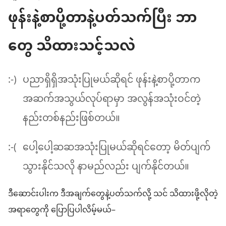
ဖုန်းနဲ့စာပို့တာနဲ့ပတ်သက်ပြီး ဘာ
တွေ သိထားသင့်သလဲ
:-)
ပညာရှိရှိအသုံးပြုမယ်ဆိုရင် ဖုန်းနဲ့စာပို့တာက
အဆက်အသွယ်လုပ်ရာမှာ အလွန်အသုံးဝင်တဲ့
နည်းတစ်နည်းဖြစ်တယ်။
:-(
ပေါ့ပေါ့ဆဆအသုံးပြုမယ်ဆိုရင်တော့ မိတ်ပျက်
သွားနိုင်သလို နာမည်လည်း ပျက်နိုင်တယ်။
ဒီဆောင်းပါးက ဒီအချက်တွေနဲ့ပတ်သက်လို့ သင် သိထားဖို့လိုတဲ့
အရာတွေကို ပြောပြပါလိမ့်မယ်–