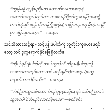
“ကျွန်မနဲ့ ကျွန်မညီမက ယောက်ျားလေးတွေနဲ့
အဆက်အသွယ်လုပ်တာ အဖေ မကြိုက်ဘူး။ ပြောစရာရှိ
တယ်ဆိုရင် ဧည့်ခန်းကကြိုးဖုန်းနဲ့ တခြားသူတွေ ရှိတဲ့အချိန်
မှာ ပြောရမယ်တဲ့။”​—လနော။
သင်သိထားသင့်ရာ–
သင့်ဖုန်းနံပါတ်ကို လူတိုင်းကိုပေးနေရင်
တော့ သင် ဒုက္ခရောက်နိုင်ခြေရှိတယ်။
“ကိုယ့်ဖုန်းနံပါတ်ကို ဘယ်သူသိသိ ကိစ္စမရှိပါဘူးလို့
သဘောထားရင်တော့ သင် မလိုချင်တဲ့စာတွေ၊ ပုံတွေ
ရောက်လာလိမ့်မယ်။”—စကော့။
“လိင်ခြားသူတစ်ယောက်ကို ပုံမှန်စာပို့နေရင် သိပ်မကြာခင်
သူ့အပေါ် စိတ်ယိုင်လာလိမ့်မယ်။”—စတီဗင်။