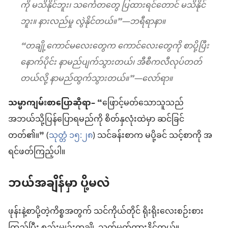
ကို မသိနိုင်ဘူး၊ သင်္ကေတတွေ ပြထားရင်တောင် မသိနိုင်
ဘူး။ နားလည်မှု လွဲနိုင်တယ်။”—ဘရီရာနာ။
“တချို့ကောင်မလေးတွေက ကောင်လေးတွေကို စာပို့ပြီး
နောက်ပိုင်း နာမည်ပျက်သွားတယ်၊ အီစီကလီလုပ်တတ်
တယ်လို့ နာမည်ထွက်သွားတယ်။”—လော်ရာ။
သမ္မာကျမ်းစာပြောဆိုရာ–
“ဖြောင့်မတ်သောသူသည်
အဘယ်သို့ပြန်ပြောရမည်ကို စိတ်နှလုံးထဲမှာ ဆင်ခြင်
တတ်၏။” (
သုတ္တံ ၁၅:၂၈
) သင်ခန်းစာက မပို့ခင် သင့်စာကို အ
ရင်ဖတ်ကြည့်ပါ။
ဘယ်အချိန်မှာ ပို့မလဲ
ဖုန်းနဲ့စာပို့တဲ့ကိစ္စအတွက် သင်ကိုယ်တိုင် ရိုးရိုးလေးစဉ်းစား