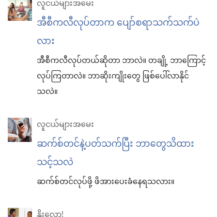
လူငယ်များအမေး
အီစီကလီလုပ်တာက ပျော်စရာသက်သက်ပဲ
လား
အီစီကလီလုပ်တယ်ဆိုတာ ဘာလဲ။ တချို့ ဘာကြောင့်
လုပ်ကြတာလဲ။ ဘာဆိုးကျိုးတွေ ဖြစ်ပေါ်လာနိုင်
သလဲ။
လူငယ်များအမေး
ဆက်စ်တင်နဲ့ပတ်သက်ပြီး ဘာတွေသိထား
သင့်သလဲ
ဆက်စ်တင်လုပ်ဖို့ ဖိအားပေးခံနေရသလား။
နိုးလော့!