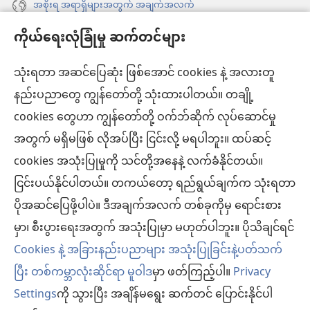
အစိုးရ အရာရှိများအတွက် အချက်အလက်
ကိုယ်ရေးလုံခြုံမှု ဆက်တင်များ
အကူအညီ
သုံးရတာ အဆင်ပြေဆုံး ဖြစ်အောင် cookies နဲ့ အလားတူ
အလှူငွေ
(window
နည်းပညာတွေ ကျွန်တော်တို့ သုံးထားပါတယ်။ တချို့
အသစ်
ကင်းမျှော်စင် အွန်လိုင်းစာကြည့်တိုက်™
cookies တွေဟာ ကျွန်တော်တို့ ဝက်ဘ်ဆိုက် လုပ်ဆောင်မှု
ဖွ
(window
င့်
အတွက် မရှိမဖြစ် လိုအပ်ပြီး ငြင်းလို့ မရပါဘူး။ ထပ်ဆင့်
အသစ်
®
JW Hub
နေ
(window
ဖွ
cookies အသုံးပြုမှုကို သင်တို့အနေနဲ့ လက်ခံနိုင်တယ်။
ပါ
အသစ်
င့်
®
ငြင်းပယ်နိုင်ပါတယ်။ တကယ်တော့ ရည်ရွယ်ချက်က သုံးရတာ
JW Library
တယ်)
ဖွ
နေ
ပိုအဆင်ပြေဖို့ပါပဲ။ ဒီအချက်အလက် တစ်ခုကိုမှ ရောင်းစား
င့်
ပါ
ကင်းမျှော်စင် စာကြည့်တိုက်
မှာ၊ စီးပွားရေးအတွက် အသုံးပြုမှာ မဟုတ်ပါဘူး။ ပိုသိချင်ရင်
နေ
တယ်)
ပါ
Cookies နဲ့ အခြားနည်းပညာများ အသုံးပြုခြင်းနဲ့ပတ်သက်
တယ်)
ပြီး တစ်ကမ္ဘာလုံးဆိုင်ရာ မူဝါဒ
မှာ ဖတ်ကြည့်ပါ။
Privacy
Settings
ကို သွားပြီး အချိန်မရွေး ဆက်တင် ပြောင်းနိုင်ပါ
Copyright
© 2026 Watch Tower Bible and Tract Society of Pennsylvania.