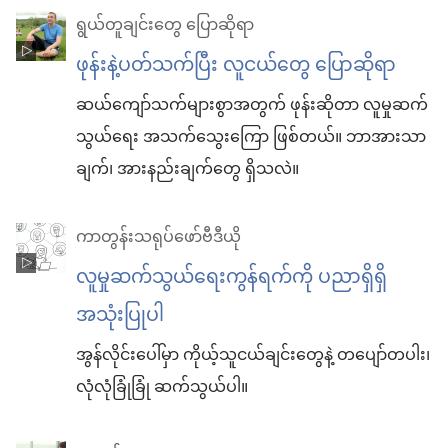
ရွယ်တူချင်းတွေ ပြောဆိုရာ
ဖုန်းနဲ့ပတ်သက်ပြီး လူငယ်တွေ ပြောဆိုရာ
ဆယ်ကျော်သက်များစွာအတွက် ဖုန်းဆိုတာ လူမှုဆက်
သွယ်ရေး အသက်သွေးကြော ဖြစ်တယ်။ ဘာအားသာ
ချက်၊ အားနည်းချက်တွေ ရှိသလဲ။
ကာတွန်းသရုပ်ဖော်ဗီဒီယို
လူမှုဆက်သွယ်ရေးကွန်ရက်ကို ပညာရှိရှိ
အသုံးပြုပါ
အွန်လိုင်းပေါ်မှာ ကိုယ့်သူငယ်ချင်းတွေနဲ့ တပျော်တပါး၊
လုံလုံခြုံခြုံ ဆက်သွယ်ပါ။