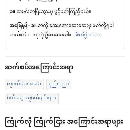
ခ။
ထမင်းစာပြီးသွားမှ ဖွင့်ဖတ်ကြည့်မယ်။
အဖြေမှန်– ခ။
စာကို အေးအေးဆေးဆေးမှ ဖတ်လို့ရပါ
တယ်။ မိသားစုကို ဦးစားပေးပါ။—
ဖိလိပ္ပိ ၁:၁၀
။
ဆက်စပ်အကြောင်းအရာ
လူငယ်များအမေး
နည်းပညာ
မိတ်ဆွေ၊ သူငယ်ချင်းများ
ကြိုက်လို ကြိုက်ငြား အကြောင်းအရာများ