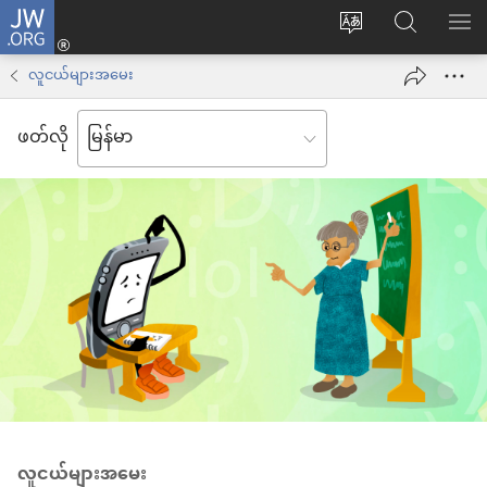
JW.ORG
Log
ဝ
JW.ORG
စာရ
in
က်
ရှာ
လူငယ်များအမေး
(window
ဘ်
ပါ
အသစ်
ဖတ်လို
ဆိုက်
ဖွ
ဘာသာစကား
င့်
ကို
နေ
ပြောင်း
ပါ
ပါ
တယ်)
လူငယ်များအမေး