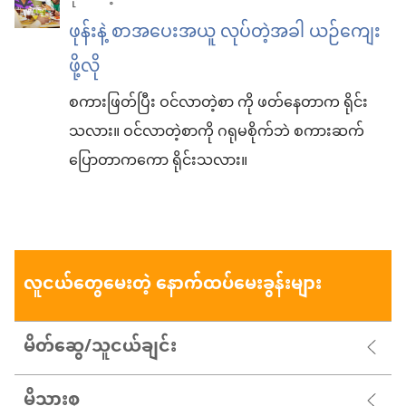
ဖုန်းနဲ့ စာအပေးအယူ လုပ်တဲ့အခါ ယဉ်ကျေး
ဖို့လို
စကားဖြတ်ပြီး ဝင်လာတဲ့စာ ကို ဖတ်နေတာက ရိုင်း
သလား။ ဝင်လာတဲ့စာကို ဂရုမစိုက်ဘဲ စကားဆက်
ပြောတာကကော ရိုင်းသလား။
လူငယ်တွေမေးတဲ့ နောက်ထပ်မေးခွန်းများ
မိတ်ဆွေ/သူငယ်ချင်း
မိသားစု