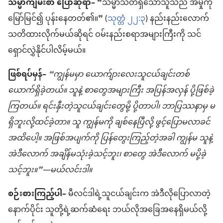
သမ္မာကျမ်းစာ ပြောဆိုရာ–
“သမ္မာသတိရှိသောသူသည် အမှုကို
မြော်မြင်၍ ပုန်းနေတတ်၏။” (
သုတ္တံ ၂၂:၃
) နည်းနည်းလောက်
သတိထားလိုက်မယ်ဆိုရင် ဝမ်းနည်းစရာအများကြီးကို သင်
ရှောင်လွှဲနိုင်ပါလိမ့်မယ်။
ဖြစ်ရပ်မှန်–
“ကျွန်မမှာ ယောက်ျားလေးသူငယ်ချင်းတစ်
ယောက်ရှိခဲ့တယ်။ သူနဲ့ စာတွေအများကြီး အပြန်အလှန် ပို့ဖြစ်ခဲ့
ကြတယ်။ ရင်းနှီးတဲ့သူငယ်ချင်းတွေမို့ ပို့တာပါ၊ ဘာပြဿနာမှ မ
ရှိဘူးလို့ထင်ခဲ့တာ။ သူ ကျွန်မကို ချစ်နေပြီလို့ ဖွင့်ပြောမလာခင်
အထိပေါ့။ အဖြစ်အပျက်ကို ပြန်တွေးကြည့်တဲ့အခါ ကျွန်မ သူနဲ့
အဲဒီလောက် အချိန်မသုံးခဲ့သင့်ဘူး၊ စာတွေ အဲဒီလောက် မပို့ခဲ့
သင့်ဘူး။”—မယ်လင်းဒါ။
စဉ်းစားကြည့်ပါ–
မီလင်ဒါရဲ့သူငယ်ချင်းက အဲဒီလိုပြောလာတဲ့
နောက်ပိုင်း သူတို့ရဲ့ဆက်ဆံရေး ဘယ်လိုအခြေအနေရှိမယ်လို့