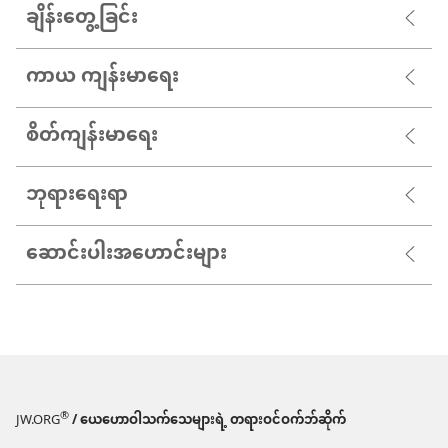
ချိန်းတွေ့ခြင်း
ကာယ ကျန်းမာရေး
စိတ်ကျန်းမာရေး
ဘုရားရေးရာ
ဆောင်းပါးအဟောင်းများ
®
JW.ORG
/ ယေဟောဝါသက်သေများရဲ့ တရားဝင်ဝက်ဘ်ဆိုက်