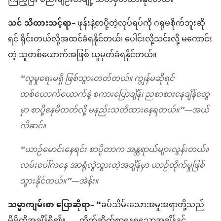
ကြည့်ပြီး စည်းမျဉ်းတချို့ သတ်မှတ်ထားနိုင်တယ်။
သင် သိထားသင့်ရာ–
ဖုန်းနဲ့စာပို့တဲ့လုပ်ရပ်ကို ဂရုမစိုက်ဘူးဆို
ရင် ရိုင်းတယ်လို့အထင်ခံရနိုင်တယ်၊ ပေါင်းလို့သင်းလို့ မကောင်း
တဲ့ သူတစ်ယောက်အဖြစ် ယူမှတ်ခံရနိုင်တယ်။
“လူမှုရေးမရှိ ဖြစ်သွားတတ်တယ်။ ကျွန်မဆိုရင်
တစ်ယောက်ယောက်နဲ့ စကားပြောချိန်၊ ညစာစားနေချိန်တွေ
မှာ စာပို့နေမိတတ်လို့ မနည်းသတိထားနေရတယ်။”—အယ်
လီဆင်။
“ယာဉ်မောင်းနေရင်း စာပို့တာက အန္တရာယ်များလွန်းတယ်။
လမ်းပေါ်ကနေ အာရုံလွဲသွားတဲ့အချိန်မှာ ယာဉ်တိုက်မှုဖြစ်
သွားနိုင်တယ်။”—အဲန်း။
သမ္မာကျမ်းစာ ပြောဆိုရာ–
“ခပ်သိမ်းသောအမှုအရာတို့သည်