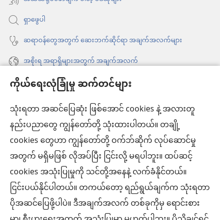
ပါ
ရှာဖွေပါ
တယ်)
ဆရာဝန်တွေအတွက် ဆေးဘက်ဆိုင်ရာ အချက်အလက်များ
အစိုးရ အရာရှိများအတွက် အချက်အလက်
ကိုယ်ရေးလုံခြုံမှု ဆက်တင်များ
အကူအညီ
သုံးရတာ အဆင်ပြေဆုံး ဖြစ်အောင် cookies နဲ့ အလားတူ
အလှူငွေ
(window
နည်းပညာတွေ ကျွန်တော်တို့ သုံးထားပါတယ်။ တချို့
အသစ်
ကင်းမျှော်စင် အွန်လိုင်းစာကြည့်တိုက်™
cookies တွေဟာ ကျွန်တော်တို့ ဝက်ဘ်ဆိုက် လုပ်ဆောင်မှု
ဖွ
(window
င့်
အတွက် မရှိမဖြစ် လိုအပ်ပြီး ငြင်းလို့ မရပါဘူး။ ထပ်ဆင့်
အသစ်
®
JW Hub
နေ
(window
ဖွ
cookies အသုံးပြုမှုကို သင်တို့အနေနဲ့ လက်ခံနိုင်တယ်။
ပါ
အသစ်
င့်
®
ငြင်းပယ်နိုင်ပါတယ်။ တကယ်တော့ ရည်ရွယ်ချက်က သုံးရတာ
JW Library
တယ်)
ဖွ
နေ
ပိုအဆင်ပြေဖို့ပါပဲ။ ဒီအချက်အလက် တစ်ခုကိုမှ ရောင်းစား
င့်
ပါ
ကင်းမျှော်စင် စာကြည့်တိုက်
မှာ၊ စီးပွားရေးအတွက် အသုံးပြုမှာ မဟုတ်ပါဘူး။ ပိုသိချင်ရင်