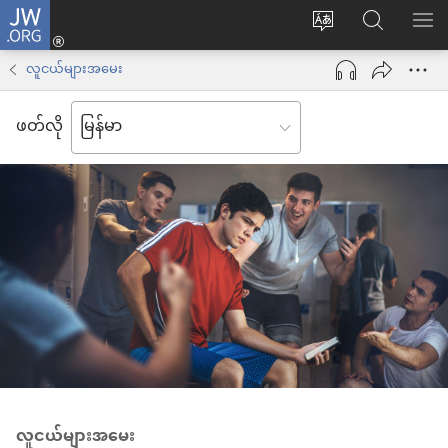
JW.ORG
Log
ဝ
JW.ORG
စာရ
in
က်
ရှာ
လူငယ်များအမေး
(window
ဘ်
ပါ
အသစ်
ဖတ်လို
ဆိုက်
ဖွ
ဘာသာစကား
င့်
ကို
နေ
ပြောင်း
ပါ
ပါ
တယ်)
လူငယ်များအမေး