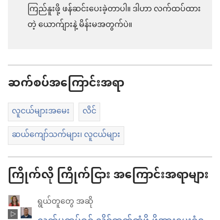
ကြည်နူးဖို့ ဖန်ဆင်းပေးခဲ့တာပါ။ ဒါဟာ လက်ထပ်ထား
တဲ့ ယောက်ျားနဲ့ မိန်းမအတွက်ပဲ။
ဆက်စပ်အကြောင်းအရာ
လူငယ်များအမေး
လိင်
ဆယ်ကျော်သက်များ၊ လူငယ်များ
ကြိုက်လို ကြိုက်ငြား အကြောင်းအရာများ
ရွယ်တူတွေ အဆို