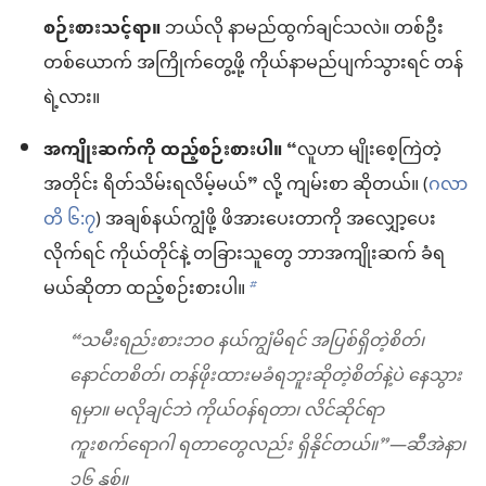
စဉ်းစားသင့်ရာ။
ဘယ်လို နာမည်ထွက်ချင်သလဲ။ တစ်ဦး
တစ်ယောက် အကြိုက်တွေ့ဖို့ ကိုယ်နာမည်ပျက်သွားရင် တန်
ရဲ့လား။
အကျိုးဆက်ကို ထည့်စဉ်းစားပါ။
“လူဟာ မျိုးစေ့ကြဲတဲ့
အတိုင်း ရိတ်သိမ်းရလိမ့်မယ်” လို့ ကျမ်းစာ ဆိုတယ်။ (
ဂလာ
တိ ၆:၇
) အချစ်နယ်ကျွံဖို့ ဖိအားပေးတာကို အလျှော့ပေး
လိုက်ရင် ကိုယ်တိုင်နဲ့ တခြားသူတွေ ဘာအကျိုးဆက် ခံရ
မယ်ဆိုတာ ထည့်စဉ်းစားပါ။
b
“သမီးရည်းစားဘဝ နယ်ကျွံမိရင် အပြစ်ရှိတဲ့စိတ်၊
နောင်တစိတ်၊ တန်ဖိုးထားမခံရဘူးဆိုတဲ့စိတ်နဲ့ပဲ နေသွား
ရမှာ။ မလိုချင်ဘဲ ကိုယ်ဝန်ရတာ၊ လိင်ဆိုင်ရာ
ကူးစက်ရောဂါ ရတာတွေလည်း ရှိနိုင်တယ်။”—ဆီအဲနာ၊
၁၆ နှစ်။