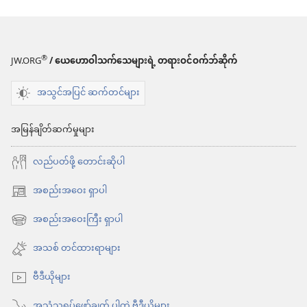
®
JW.ORG
/ ယေဟောဝါသက်သေများရဲ့ တရားဝင်ဝက်ဘ်ဆိုက်
အသွင်အပြင် ဆက်တင်များ
အမြန်ချိတ်ဆက်မှုများ
လည်ပတ်ဖို့ တောင်းဆိုပါ
အစည်းအဝေး ရှာပါ
(window
အသစ်
အစည်းအဝေးကြီး ရှာပါ
(window
ဖွ
အသစ်
အသစ် တင်ထားရာများ
င့်
ဖွ
နေ
ဗီဒီယိုများ
င့်
ပါ
နေ
အသံသရုပ်ဖော်ချက် ပါတဲ့ ဗီဒီယိုများ
တယ်)