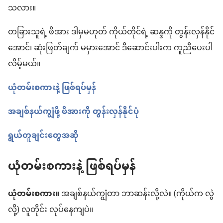
သလား။
တခြားသူရဲ့ ဖိအား ဒါမှမဟုတ် ကိုယ်တိုင်ရဲ့ ဆန္ဒကို တွန်းလှန်နိုင်
အောင်၊ ဆုံးဖြတ်ချက် မမှားအောင် ဒီဆောင်းပါးက ကူညီပေးပါ
လိမ့်မယ်။
ယုံတမ်းစကားနဲ့ ဖြစ်ရပ်မှန်
အချစ်နယ်ကျွံဖို့ ဖိအားကို တွန်းလှန်နိုင်ပုံ
ရွယ်တူချင်းတွေအဆို
ယုံတမ်းစကားနဲ့ ဖြစ်ရပ်မှန်
ယုံတမ်းစကား။
အချစ်နယ်ကျွံတာ ဘာဆန်းလို့လဲ။ (ကိုယ်က လွဲ
လို့) လူတိုင်း လုပ်နေကျပဲ။