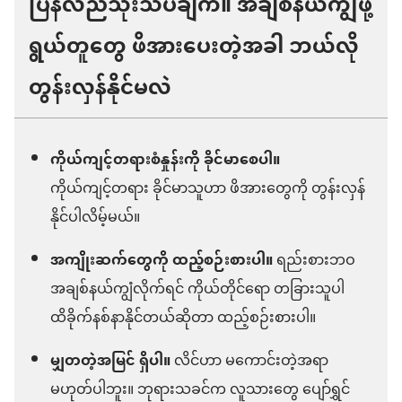
ပြန်လည်သုံးသပ်ချက်။ အချစ်နယ်ကျွံဖို့
ရွယ်တူတွေ ဖိအားပေးတဲ့အခါ ဘယ်လို
တွန်းလှန်နိုင်မလဲ
ကိုယ်ကျင့်တရားစံနှုန်းကို ခိုင်မာစေပါ။
ကိုယ်ကျင့်တရား ခိုင်မာသူဟာ ဖိအားတွေကို တွန်းလှန်
နိုင်ပါလိမ့်မယ်။
အကျိုးဆက်တွေကို ထည့်စဉ်းစားပါ။
ရည်းစားဘဝ
အချစ်နယ်ကျွံလိုက်ရင် ကိုယ်တိုင်ရော တခြားသူပါ
ထိခိုက်နစ်နာနိုင်တယ်ဆိုတာ ထည့်စဉ်းစားပါ။
မျှတတဲ့အမြင် ရှိပါ။
လိင်ဟာ မကောင်းတဲ့အရာ
မဟုတ်ပါဘူး။ ဘုရားသခင်က လူသားတွေ ပျော်ရွှင်