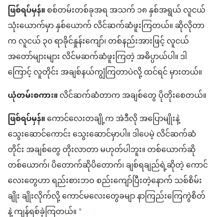
ဖြစ်ရပ်မှန်။
စစ်တမ်းတစ်ခုအရ အသက် ၁၈ နှစ်အရွယ် လူငယ်
သုံးယောက်မှာ နှစ်ယောက် လိင်ဆက်ဆံဖူးကြတယ်။ ဆိုလိုတာ
က လူငယ် ၃၀ ရာခိုင်နှုန်းကျော်၊ တစ်နည်းအားဖြင့် လူငယ်
အတော်များများ လိင်မဆက်ဆံဖူးကြတဲ့ အဓိပ္ပာယ်ပါ။ ဒါ
ကြောင့် လူတိုင်း အချစ်နယ်ကျွံကြတာပဲလို့ ထင်ရင် မှားတယ်။
ယုံတမ်းစကား။
လိင်ဆက်ဆံတာက အချစ်တွေ ပိုတိုးစေတယ်။
ဖြစ်ရပ်မှန်။
ကောင်လေးတချို့က အဲဒီလို အပြောမျိုးနဲ့
သွေးဆောင်ကောင်း သွေးဆောင်မှာပါ။ ဒါပေမဲ့ လိင်ဆက်ဆံ
တိုင်း အချစ်တွေ တိုးလာတာ မဟုတ်ပါဘူး။ တစ်ယောက်ဆို
တစ်ယောက်၊ ပိတောက်ဆိုပိတောက်၊ ချစ်ရချည်ရဲ့ဆိုတဲ့ ကောင်
လေးတွေဟာ ရည်းစားဘဝ စည်းကျော်ပြီးတဲ့နောက် သစ်စိမ်း
ချိုး ချိုးလိုက်လို့ ကောင်မလေးတွေခမျာ နာကြည်းကြေကွဲစိတ်
နဲ့ ကျန်ရစ်ခဲ့ကြတယ်။
a