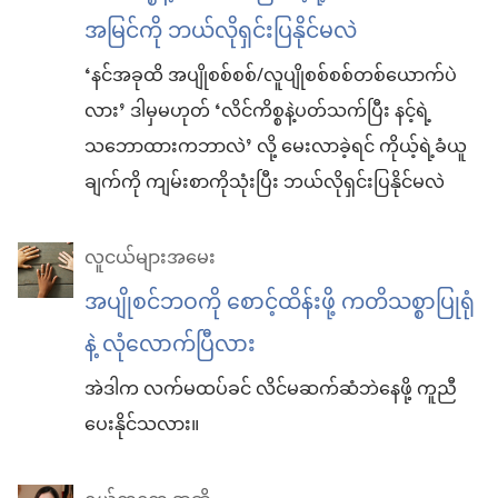
အမြင်ကို ဘယ်လိုရှင်းပြနိုင်မလဲ
‘နင်အခုထိ အပျိုစစ်စစ်/လူပျိုစစ်စစ်တစ်ယောက်ပဲ
လား’ ဒါမှမဟုတ် ‘လိင်ကိစ္စနဲ့ပတ်သက်ပြီး နင့်ရဲ့
သဘောထားကဘာလဲ’ လို့ မေးလာခဲ့ရင် ကိုယ့်ရဲ့ခံယူ
ချက်ကို ကျမ်းစာကိုသုံးပြီး ဘယ်လိုရှင်းပြနိုင်မလဲ
လူငယ်များအမေး
အပျိုစင်ဘဝကို စောင့်ထိန်းဖို့ ကတိသစ္စာပြုရုံ
နဲ့ လုံလောက်ပြီလား
အဲဒါက လက်မထပ်ခင် လိင်မဆက်ဆံဘဲနေဖို့ ကူညီ
ပေးနိုင်သလား။