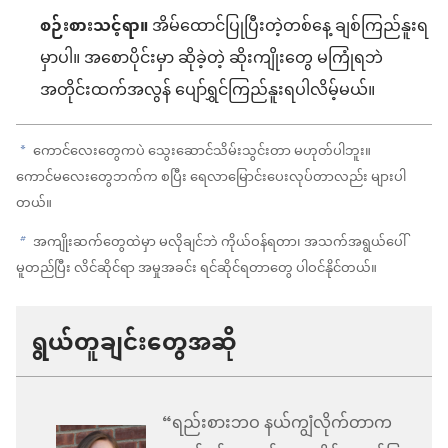
စဉ်းစားသင့်ရာ။
အိမ်ထောင်ပြုပြီးတဲ့တစ်နေ့ ချစ်ကြည်နူးရ
မှာပါ။ အစောပိုင်းမှာ ဆိုခဲ့တဲ့ ဆိုးကျိုးတွေ မကြုံရဘဲ
အတိုင်းထက်အလွန် ပျော်ရွှင်ကြည်နူးရပါလိမ့်မယ်။
ကောင်လေးတွေကပဲ သွေးဆောင်သိမ်းသွင်းတာ မဟုတ်ပါဘူး။
a
ကောင်မလေးတွေဘက်က စပြီး ရေလာမြောင်းပေးလုပ်တာလည်း များပါ
တယ်။
အကျိုးဆက်တွေထဲမှာ မလိုချင်ဘဲ ကိုယ်ဝန်ရတာ၊ အသက်အရွယ်ပေါ်
b
မူတည်ပြီး လိင်ဆိုင်ရာ အမှုအခင်း ရင်ဆိုင်ရတာတွေ ပါဝင်နိုင်တယ်။
ရွယ်တူချင်းတွေအဆို
“ရည်းစားဘဝ နယ်ကျွံလိုက်တာက