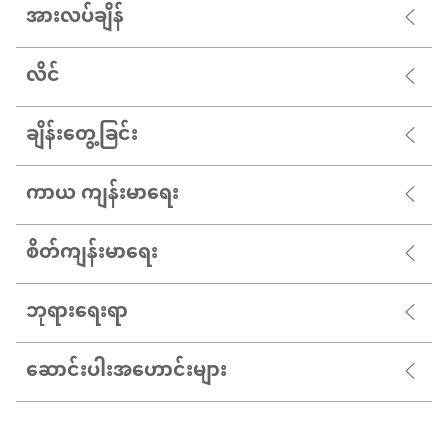
အားလပ်ချိန်
လိင်
ချိန်းတွေ့ခြင်း
ကာယ ကျန်းမာရေး
စိတ်ကျန်းမာရေး
ဘုရားရေးရာ
ဆောင်းပါးအဟောင်းများ