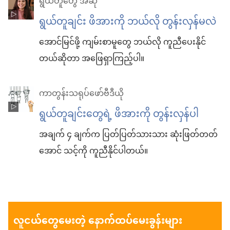
ရွယ်တူတွေ အဆို
ရွယ်တူချင်း ဖိအားကို ဘယ်လို တွန်းလှန်မလဲ
အောင်မြင်ဖို့ ကျမ်းစာမူတွေ ဘယ်လို ကူညီပေးနိုင်
တယ်ဆိုတာ အဖြေရှာကြည့်ပါ။
ကာတွန်းသရုပ်ဖော်ဗီဒီယို
ရွယ်တူချင်းတွေရဲ့ ဖိအားကို တွန်းလှန်ပါ
အချက် ၄ ချက်က ပြတ်ပြတ်သားသား ဆုံးဖြတ်တတ်
အောင် သင့်ကို ကူညီနိုင်ပါတယ်။
လူငယ်တွေမေးတဲ့ နောက်ထပ်မေးခွန်းများ