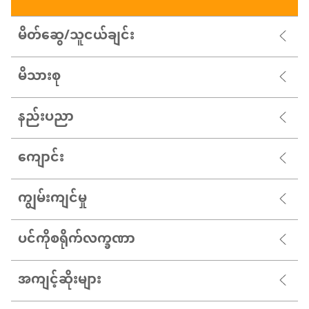
မိတ်ဆွေ/သူငယ်ချင်း
မိသားစု
နည်းပညာ
ကျောင်း
ကျွမ်းကျင်မှု
ပင်ကိုစရိုက်လက္ခဏာ
အကျင့်ဆိုးများ