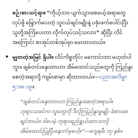
စဉ်းစားသင့်ရာ။
“ကိုယ့်ဘဝ ပျက်သွားစေမယ့်အရာတွေ
လုပ်ဖို့ မြှောက်ပေးတဲ့ သူငယ်ချင်းမျိုးနဲ့ ပခုံးဖက်ပေါင်းပြီး
သူတို့အကြံပေးတာ လိုက်လုပ်သင့်သလား” ဆိုပြီး လိင်
အကြောင်း စာအုပ်တစ်အုပ်မှာ မေးထားတယ်။
မျှတတဲ့အမြင် ရှိပါ။
လိင်ကိစ္စတိုင်း မကောင်းတာ မဟုတ်ပါ
ဘူး။ ချစ်တင်းနှောတာဟာ အိမ်ထောင်သည်တွေကို ကြည်နူး
စေတဲ့အရာလို့ ကျမ်းစာမှာ ဆိုထားတယ်။—
ပညာအလိမ္မာ
၅:၁၈၊ ၁၉
။
“ချစ်တင်းနှောတာဟာ ကြည်နူးစေတဲ့အရာပါ။
ဘုရားသခင်က လူတွေကို ဒီလိုကြည်နူးမှုမျိုး ခံစားစေ
ချင်တယ်။ ဒါပေမဲ့ ဘုရားရည်ရွယ်ထားသလို
အိမ်ထောင်ပြုပြီးနောက်မှပေါ့။“—ဂျေရမီ၊ ၁၇ နှစ်။