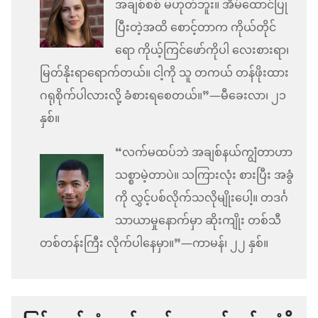
အချစ်စစ် မဟုတ်ဘူး။ အိမ်ထောင်ပြု
ပြီးတဲ့အထိ စောင့်တာက ကိုယ်တိုင်
ရော ကိုယ့်ကြင်ဖော်ကိုပါ လေးစားရာ၊
မြတ်နိုးရာရောက်တယ်။ ငါ့ကို သူ တကယ် တန်ဖိုးထား
ဂရုစိုက်ပါလားလို့ ခံစားရစေတယ်။”—မီခေးလာ၊ ၂၁
နှစ်။
“လက်မထပ်ဘဲ အချစ်နယ်ကျွံတာဟာ
သစ္စာမဲ့တာပဲ။ သကြားလုံး စားပြီး အခွံ
ကို လွှင့်ပစ်လိုက်သလိုမျိုးပေါ့။ တဒင်္ဂ
သာယာမှုနောက်မှာ ဆိုးကျိုး တစ်သီ
တစ်တန်းကြီး လိုက်ပါနေမှာ။”—ကာမန်၊ ၂၂ နှစ်။