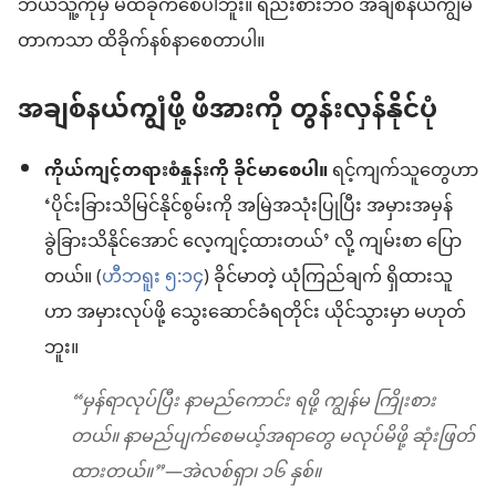
ဘယ်သူ့ကိုမှ မထိခိုက်စေပါဘူး။ ရည်းစားဘဝ အချစ်နယ်ကျွံမိ
တာကသာ ထိခိုက်နစ်နာစေတာပါ။
အချစ်နယ်ကျွံဖို့ ဖိအားကို တွန်းလှန်နိုင်ပုံ
ကိုယ်ကျင့်တရားစံနှုန်းကို ခိုင်မာစေပါ။
ရင့်ကျက်သူတွေဟာ
‘ပိုင်းခြားသိမြင်နိုင်စွမ်းကို အမြဲအသုံးပြုပြီး အမှားအမှန်
ခွဲခြားသိနိုင်အောင် လေ့ကျင့်ထားတယ်’ လို့ ကျမ်းစာ ပြော
တယ်။ (
ဟီဘရူး ၅:၁၄
) ခိုင်မာတဲ့ ယုံကြည်ချက် ရှိထားသူ
ဟာ အမှားလုပ်ဖို့ သွေးဆောင်ခံရတိုင်း ယိုင်သွားမှာ မဟုတ်
ဘူး။
“မှန်ရာလုပ်ပြီး နာမည်ကောင်း ရဖို့ ကျွန်မ ကြိုးစား
တယ်။ နာမည်ပျက်စေမယ့်အရာတွေ မလုပ်မိဖို့ ဆုံးဖြတ်
ထားတယ်။”—အဲလစ်ရှာ၊ ၁၆ နှစ်။