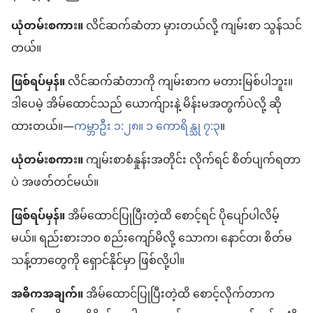
ယုံတမ်းစကား။
လိင်ဆက်ဆံတာ မှားတယ်လို့ ကျမ်းစာ သွန်သင်
တယ်။
ဖြစ်ရပ်မှန်။
လိင်ဆက်ဆံတာကို ကျမ်းစာက မတားမြစ်ပါဘူး။
ဒါပေမဲ့ အိမ်ထောင်သည် ယောက်ျားနဲ့ မိန်းမအတွက်ပဲလို့ ဆို
ထားတယ်။—
ကမ္ဘာဦး ၁:၂၈။
၁ ကောရိန္သု ၇:၃
။
ယုံတမ်းစကား။
ကျမ်းစာစံနှုန်းအတိုင်း လိုက်ရင် စိတ်ပျက်ရတာ
ပဲ အဖတ်တင်မယ်။
ဖြစ်ရပ်မှန်။
အိမ်ထောင်ပြုပြီးတဲ့ထိ စောင့်ရင် ပိုပျော်ပါလိမ့်
မယ်။ ရည်းစားဘဝ စည်းကျော်မိလို့ သောက၊ နောင်တ၊ စိတ်မ
သန့်တာတွေကို ရှောင်နိုင်မှာ ဖြစ်လို့ပါ။
အဓိကအချက်။
အိမ်ထောင်ပြုပြီးတဲ့ထိ စောင့်လိုက်တာက