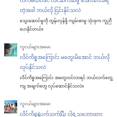
လက်မထပ်ခင် လိင်ဆက်ဆံဖို့ ဖိအားပေးခံရ
တဲ့အခါ ဘယ်လို ငြင်းနိုင်သလဲ
သွေးဆောင်မှုကို တွန်းလှန်ဖို့ ကျမ်းစာမူ သုံးခုက ကူညီ
ပေးနိုင်တယ်။
လူငယ်များအမေး
လိင်ကိစ္စအကြောင်း မတွေးမိအောင် ဘယ်လို
လုပ်နိုင်သလဲ
လိင်ကိစ္စအကြောင်း အတွေးဝင်လာရင် ဘယ်လက်တွေ့
ကျ အချက်တွေ လုပ်ဆောင်နိုင်သလဲ။
လူငယ်များအမေး
လိင်ကိစ္စနဲ့ပက်သက်ပြီး ငါ့ရဲ့သဘောထား