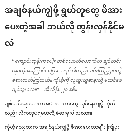
အချစ်နယ်ကျွံဖို့ ရွယ်တူတွေ ဖိအား
ပေးတဲ့အခါ ဘယ်လို တွန်းလှန်နိုင်မ
လဲ
“
ကျောင်းတုန်းကပေါ့။ တစ်ယောက်ယောက်က ချစ်တင်း
နှောတဲ့အကြောင်း ပြောလာရင် ငါလည်း စမ်းကြည့်မှပဲလို့
ခံစားတတ်ကြတယ်။ ကိုယ့်ကို လူထူးလူဆန်းလို့ မထင်စေ
ချင်ဘူးလေ။
”
—အီလိန်း၊ ၂၁ နှစ်။
ချစ်တင်းနှောတာက အများတကာတွေ လုပ်နေကျမို့ ကိုယ်
လည်း လိုက်လုပ်ရမယ်လို့ ခံစားဖူးပါသလား။
ကိုယ့်ရည်းစားက အချစ်နယ်ကျွံဖို့ ဖိအားပေးတာမျိုး ကြုံဖူး