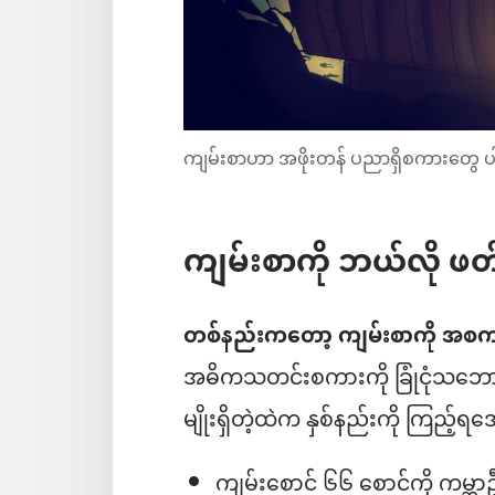
ကျမ်းစာဟာ အဖိုးတန် ပညာရှိစကားတွေ ပါ
ကျမ်းစာကို ဘယ်လို ဖ
တစ်နည်းကတော့ ကျမ်းစာကို အစက
အဓိကသတင်းစကားကို ခြုံငုံသဘော
မျိုးရှိတဲ့ထဲက နှစ်နည်းကို ကြည့်ရအ
ကျမ်းစောင် ၆၆ စောင်ကို ကမ္ဘ