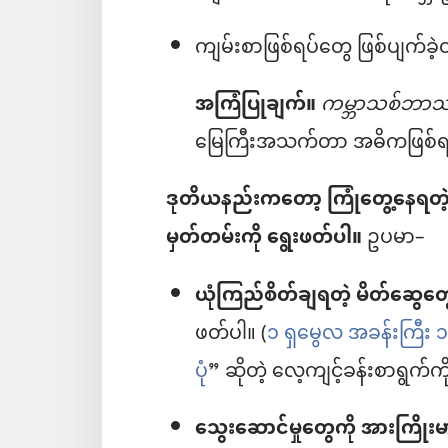
ကျမ်းစာဖြစ်ရပ်တွေ ဖြစ်ပျက်ခဲ
အကြံပြုချက်။
ကမ္ဘာသစ်ဘာသာ
မြေကြီးအသက်တာ အဓိကဖြစ်ရပ
ဒုတိယနည်းကတော့ ကြုံတွေ့နေရတဲ့ အ
မှတ်တမ်းကို ရွေးဖတ်ပါ။
ဥပမာ–
ယုံကြည်စိတ်ချရတဲ့ မိတ်ဆွေတ
ဖတ်ပါ။ (
၁ ရှမွေလ အခန်းကြီး 
ပုံ
” ဆိုတဲ့ လေ့ကျင့်ခန်းစာရွက်ကိ
သွေးဆောင်မှုတွေကို အားကြိုး