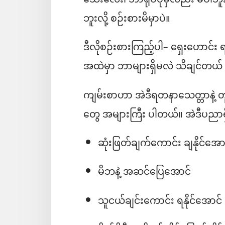
သေးလေး၊ ဘာရုပ်ပုံမှလည်း မပါဘူး။ 
ဘူးလို့ စဉ်းစားမိမှာပဲ။
ဒီလိုစဉ်းစားကြည့်ပါ– ရှေးဟောင်း 
အထဲမှာ ဘာများရှိမလဲ သိချင်တယ
ကျမ်းစာဟာ အဲဒီရတနာသေတ္တာနဲ့ တ
တွေ အများကြီး ပါတယ်။ အဲဒီပည
ဆုံးဖြတ်ချက်ကောင်း ချနိုင်အော
မိဘနဲ့ အဆင်ပြေအောင်
သူငယ်ချင်းကောင်း ရနိုင်အောင်