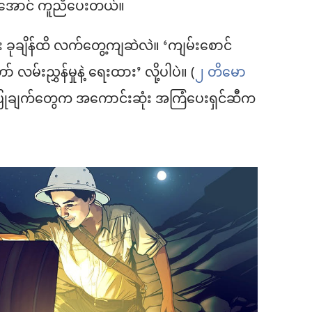
းနိုင်အောင် ကူညီပေးတယ်။
း ခုချိန်ထိ လက်တွေ့ကျဆဲလဲ။ ‘ကျမ်းစောင်
လမ်းညွှန်မှုနဲ့ ရေးထား’ လို့ပါပဲ။ (
၂ တိမော
ံပြုချက်တွေက အကောင်းဆုံး အကြံပေးရှင်ဆီက