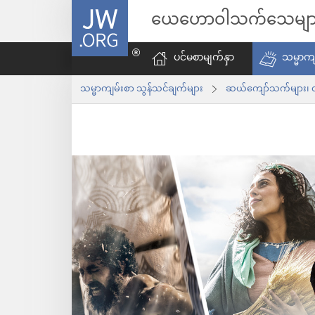
JW.ORG
ယေဟောဝါသက်သေမျာ
ပင်မစာမျက်နှာ
သမ္မာကျ
သမ္မာကျမ်းစာ သွန်သင်ချက်များ
ဆယ်ကျော်သက်များ၊ လ