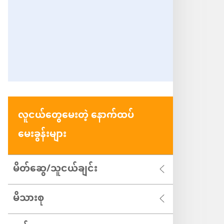
လူငယ်တွေမေးတဲ့ နောက်ထပ်
မေးခွန်းများ
မိတ်ဆွေ/သူငယ်ချင်း
မိသားစု