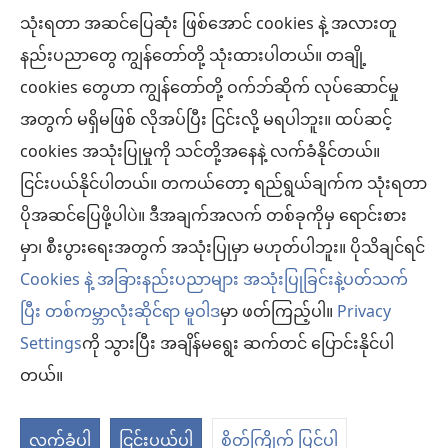
သုံးရတာ အဆင်ပြေဆုံး ဖြစ်အောင် cookies နဲ့ အလားတူ
အလှူငွေ
(window
နည်းပညာတွေ ကျွန်တော်တို့ သုံးထားပါတယ်။ တချို့
အသစ်
ကင်းမျှော်စင် အွန်လိုင်းစာကြည့်တိုက်™
cookies တွေဟာ ကျွန်တော်တို့ ဝက်ဘ်ဆိုက် လုပ်ဆောင်မှု
ဖွ
(window
င့်
အတွက် မရှိမဖြစ် လိုအပ်ပြီး ငြင်းလို့ မရပါဘူး။ ထပ်ဆင့်
အသစ်
®
JW Hub
နေ
(window
ဖွ
cookies အသုံးပြုမှုကို သင်တို့အနေနဲ့ လက်ခံနိုင်တယ်။
ပါ
အသစ်
င့်
ငြင်းပယ်နိုင်ပါတယ်။ တကယ်တော့ ရည်ရွယ်ချက်က သုံးရတာ
®
JW Library
တယ်)
ဖွ
နေ
ပိုအဆင်ပြေဖို့ပါပဲ။ ဒီအချက်အလက် တစ်ခုကိုမှ ရောင်းစား
င့်
ပါ
ကင်းမျှော်စင် စာကြည့်တိုက်
မှာ၊ စီးပွားရေးအတွက် အသုံးပြုမှာ မဟုတ်ပါဘူး။ ပိုသိချင်ရင်
နေ
တယ်)
ပါ
Cookies နဲ့ အခြားနည်းပညာများ အသုံးပြုခြင်းနဲ့ပတ်သက်
တယ်)
ပြီး တစ်ကမ္ဘာလုံးဆိုင်ရာ မူဝါဒ
မှာ ဖတ်ကြည့်ပါ။
Privacy
Settings
ကို သွားပြီး အချိန်မရွေး ဆက်တင် ပြောင်းနိုင်ပါ
Copyright
© 2026 Watch Tower Bible and Tract Society of Pennsylvania.
လိုက်နာရန် စည်းကမ်းများ
|
ကိုယ်ရေးလုံခြုံမှု မူဝါဒ
|
ကိုယ်ရေးလုံခြုံမှု ဆက်
တယ်။
တင်များ
လက်ခံပါ
ငြင်းပယ်ပါ
စိတ်ကြိုက် ပြင်ပါ