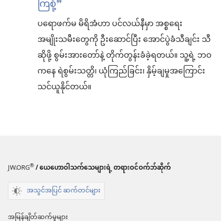
ကြ​စို့”
ပရောဖက်မ မိရိအံ​ဟာ ပင်လယ်နီ​မှာ အစ္စရေး​
အမျိုးသမီးတွေကို ဦးဆောင်​ပြီး အောင်ပွဲခံ​သီချင်း သီ
ဆိုဖို့ စွမ်းအားတော်​နဲ့ တိုက်တွန်း​ခံ​ခဲ့​ရတယ်။ သူ့ရဲ့ ဘဝ
ကနေ ရဲစွမ်းသတ္တိ၊ ယုံကြည်ခြင်း၊ နှိမ့်ချမှု​အကြောင်း
သင်ယူနိုင်တယ်။
®
JW.ORG
/ ယေဟောဝါသက်သေများရဲ့ တရားဝင်ဝက်ဘ်ဆိုက်
အသွင်အပြင် ဆက်တင်များ
အမြန်ချိတ်ဆက်မှုများ