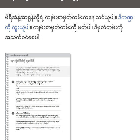
မိရိအံနဲ့အာရုန်တို့ရဲ့ ကျမ်းစာမှတ်တမ်းကနေ သင်ယူပါ။
ဒီကဏ္ဍ
ကို ကူးယူပါ
။ ကျမ်းစာမှတ်တမ်းကို ဖတ်ပါ၊ ဒီမှတ်တမ်းကို
အသက်ဝင်စေပါ။