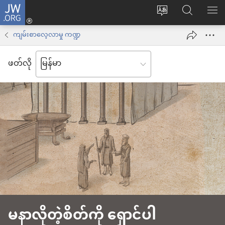
JW.ORG
Log
ဝ
JW.ORG
စာရ
in
က်
ရှာ
ကျမ်းစာလေ့လာမှု ကဏ္ဍ
(window
ဘ်
ပါ
အသစ်
ဖတ်လို
ဆိုက်
ဖွ
ဘာသာစကား
င့်
ကို
နေ
ပြောင်း
ပါ
ပါ
တယ်)
မနာလိုတဲ့စိတ်ကို ရှောင်ပါ