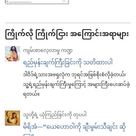
ကြိုက်လို ကြိုက်ငြား အကြောင်းအရာများ
ကျမ်းစာလေ့လာမှု ကဏ္ဍ
ရည်မှန်းချက်ကြီးခြင်းကို သတိထားပါ
ဒါဝိဒ်ရဲ့သားအဗရှလုံက ဘုရင်အဖြစ်စိုးစံလိုခဲ့တယ်၊
သူ့ရဲ့ရည်မှန်းချက်ကြီးမှုကြောင့် အများကြီးပေးဆပ်ခဲ့
ရတယ်။
သူတို့ရဲ့ ယုံကြည်ခြင်းကို တုပပါ
မိရိအံ—“ယေဟောဝါ​ကို ချီးမွမ်း​သီချင်း ဆို​