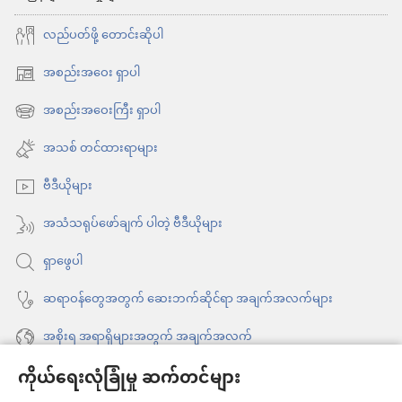
လည်ပတ်ဖို့ တောင်းဆိုပါ
အစည်းအဝေး ရှာပါ
(window
အသစ်
အစည်းအဝေးကြီး ရှာပါ
(window
ဖွ
အသစ်
အသစ် တင်ထားရာများ
င့်
ဖွ
နေ
ဗီဒီယိုများ
င့်
ပါ
နေ
အသံသရုပ်ဖော်ချက် ပါတဲ့ ဗီဒီယိုများ
တယ်)
ပါ
ရှာဖွေပါ
တယ်)
ဆရာဝန်တွေအတွက် ဆေးဘက်ဆိုင်ရာ အချက်အလက်များ
အစိုးရ အရာရှိများအတွက် အချက်အလက်
ကိုယ်ရေးလုံခြုံမှု ဆက်တင်များ
အကူအညီ