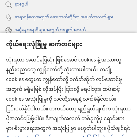
ရှာဖွေပါ
တယ်)
ဆရာဝန်တွေအတွက် ဆေးဘက်ဆိုင်ရာ အချက်အလက်များ
အစိုးရ အရာရှိများအတွက် အချက်အလက်
ကိုယ်ရေးလုံခြုံမှု ဆက်တင်များ
အကူအညီ
သုံးရတာ အဆင်ပြေဆုံး ဖြစ်အောင် cookies နဲ့ အလားတူ
အလှူငွေ
(window
နည်းပညာတွေ ကျွန်တော်တို့ သုံးထားပါတယ်။ တချို့
အသစ်
ကင်းမျှော်စင် အွန်လိုင်းစာကြည့်တိုက်™
cookies တွေဟာ ကျွန်တော်တို့ ဝက်ဘ်ဆိုက် လုပ်ဆောင်မှု
ဖွ
(window
င့်
အတွက် မရှိမဖြစ် လိုအပ်ပြီး ငြင်းလို့ မရပါဘူး။ ထပ်ဆင့်
အသစ်
®
JW Hub
နေ
(window
ဖွ
cookies အသုံးပြုမှုကို သင်တို့အနေနဲ့ လက်ခံနိုင်တယ်။
ပါ
အသစ်
င့်
®
ငြင်းပယ်နိုင်ပါတယ်။ တကယ်တော့ ရည်ရွယ်ချက်က သုံးရတာ
JW Library
တယ်)
ဖွ
နေ
ပိုအဆင်ပြေဖို့ပါပဲ။ ဒီအချက်အလက် တစ်ခုကိုမှ ရောင်းစား
င့်
ပါ
ကင်းမျှော်စင် စာကြည့်တိုက်
မှာ၊ စီးပွားရေးအတွက် အသုံးပြုမှာ မဟုတ်ပါဘူး။ ပိုသိချင်ရင်
နေ
တယ်)