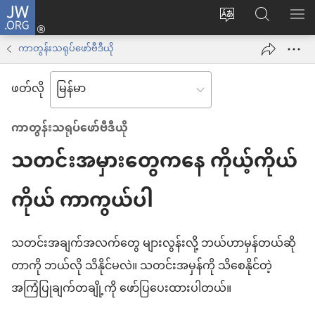
JW.ORG
Log
ဝ
JW.ORG
စာရ
in
က်
ရှာ
ကာတွန်းသရုပ်ဖော်ဗီဒီယို
(window
ဘ်
ပါ
အသစ်
ဖတ်လို
ဆိုက်
ဖွ
ဘာသာစကား
င့်
ကာတွန်းသရုပ်ဖော်ဗီဒီယို
ကို
နေ
သတင်းအမှားတွေကနေ ကိုယ့်ကိုယ်
ပြောင်း
ပါ
ပါ
တယ်)
ကိုယ် ကာကွယ်ပါ
သတင်းအချက်အလက်တွေ များလွန်းလို့ ဘယ်ဟာမှန်တယ်ဆို
တာကို ဘယ်လို သိနိုင်မလဲ။ သတင်းအမှန်ကို သိစေနိုင်တဲ့
အကြံပြုချက်တချို့ကို ဖော်ပြပေးထားပါတယ်။