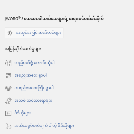
®
JW.ORG
/ ယေဟောဝါသက်သေများရဲ့ တရားဝင်ဝက်ဘ်ဆိုက်
အသွင်အပြင် ဆက်တင်များ
အမြန်ချိတ်ဆက်မှုများ
လည်ပတ်ဖို့ တောင်းဆိုပါ
အစည်းအဝေး ရှာပါ
(window
အသစ်
အစည်းအဝေးကြီး ရှာပါ
(window
ဖွ
အသစ်
အသစ် တင်ထားရာများ
င့်
ဖွ
နေ
ဗီဒီယိုများ
င့်
ပါ
နေ
အသံသရုပ်ဖော်ချက် ပါတဲ့ ဗီဒီယိုများ
တယ်)
ပါ