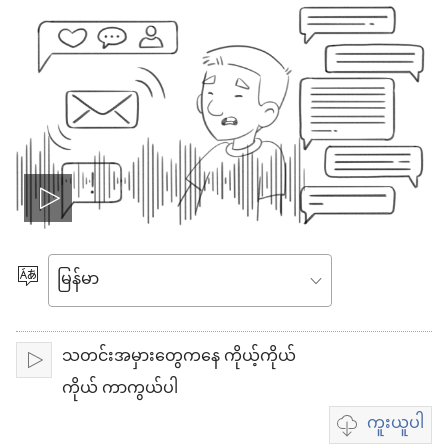
ဗီ
ဒီ
ဘာသာစကား
ရွေးချယ်
ယို
ပါ
သတင်းအမှားတွေကနေ ကိုယ့်ကိုယ်
ဖွ
ဖွင့်
ကိုယ် ကာကွယ်ပါ
င့်
ကူးယူပါ
ဗီဒီယို