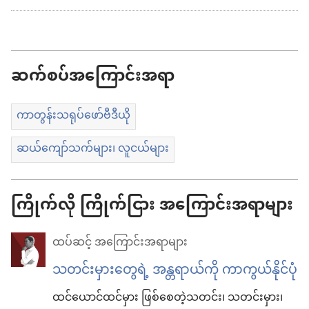
ကူး
ယူ
ရာ
ဆက်စပ်အကြောင်းအရာ
မှာ
ရွေးချယ်
ကာတွန်းသရုပ်ဖော်ဗီဒီယို
စရာ
များ
ဆယ်ကျော်သက်များ၊ လူငယ်များ
ကြိုက်လို ကြိုက်ငြား အကြောင်းအရာများ
ထပ်ဆင့် အကြောင်းအရာများ
သတင်းမှားတွေရဲ့ အန္တရာယ်ကို ကာကွယ်နိုင်ပုံ
ထင်ယောင်ထင်မှား ဖြစ်စေတဲ့သတင်း၊ သတင်းမှား၊