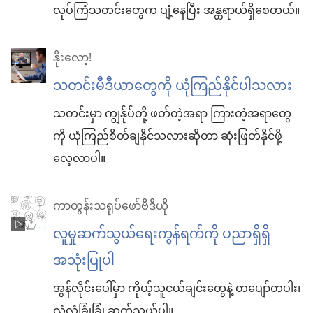
လုပ်ကြံသတင်းတွေက ပျံ့နေပြီး အန္တရာယ်ရှိစေတယ်။
နိုးလော့!
သတင်းမီဒီယာတွေကို ယုံကြည်နိုင်ပါသလား
သတင်းမှာ ကျွန်ုပ်တို့ ဖတ်တဲ့အရာ ကြားတဲ့အရာတွေ
ကို ယုံကြည်စိတ်ချနိုင်သလားဆိုတာ ဆုံးဖြတ်နိုင်ဖို့
လေ့လာပါ။
ကာတွန်းသရုပ်ဖော်ဗီဒီယို
လူမှုဆက်သွယ်ရေးကွန်ရက်ကို ပညာရှိရှိ
အသုံးပြုပါ
အွန်လိုင်းပေါ်မှာ ကိုယ့်သူငယ်ချင်းတွေနဲ့ တပျော်တပါး၊
လုံလုံခြုံခြုံ ဆက်သွယ်ပါ။