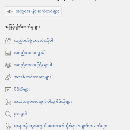
အသွင်အပြင် ဆက်တင်များ
အမြန်ချိတ်ဆက်မှုများ
လည်ပတ်ဖို့ တောင်းဆိုပါ
အစည်းအဝေး ရှာပါ
(window
အသစ်
အစည်းအဝေးကြီး ရှာပါ
(window
ဖွ
အသစ်
အသစ် တင်ထားရာများ
င့်
ဖွ
နေ
ဗီဒီယိုများ
င့်
ပါ
နေ
အသံသရုပ်ဖော်ချက် ပါတဲ့ ဗီဒီယိုများ
တယ်)
ပါ
ရှာဖွေပါ
တယ်)
ဆရာဝန်တွေအတွက် ဆေးဘက်ဆိုင်ရာ အချက်အလက်များ