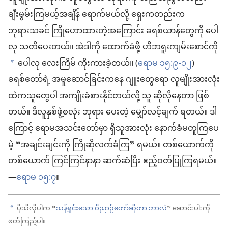
ချီးမွမ်းကြမယ့်အချိန် ရောက်မယ်လို့ ရှေးကတည်းက
ဘုရားသခင် ကြိုဟောထားတဲ့အကြောင်း ခရစ်ယာန်တွေကို ပေါ
လု သတိပေးတယ်။ အဲဒါကို ထောက်ခံဖို့ ဟီဘရူးကျမ်းစောင်ကို
ပေါလု လေးကြိမ် ကိုးကားခဲ့တယ်။ (
ရောမ ၁၅:၉-၁၂
)
b
ခရစ်တော်ရဲ့ အမှုဆောင်ခြင်းကနေ ဂျူးတွေရော လူမျိုးအားလုံး
ထဲကသူတွေပါ အကျိုးခံစားနိုင်တယ်လို့ သူ ဆိုလိုနေတာ ဖြစ်
တယ်။ ဒီလူနှစ်ဖွဲ့စလုံး ဘုရား ပေးတဲ့ မျှော်လင့်ချက် ရတယ်။ ဒါ
ကြောင့် ရောမအသင်းတော်မှာ ရှိသူအားလုံး နောက်ခံမတူကြပေ
မဲ့ “အချင်းချင်းကို ကြိုဆိုလက်ခံကြ” ရမယ်။ တစ်ယောက်ကို
တစ်ယောက် ကြင်ကြင်နာနာ ဆက်ဆံပြီး ဧည့်ဝတ်ပြုကြရမယ်။
—
ရောမ ၁၅:၇
။
ပိုသိလိုပါက “
သန့်ရှင်းသော ဝိညာဉ်တော်ဆိုတာ ဘာလဲ
” ဆောင်းပါးကို
a
ဖတ်ကြည့်ပါ။