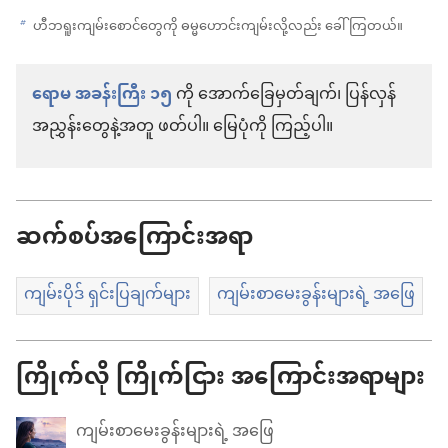
ဟီဘရူးကျမ်းစောင်တွေကို ဓမ္မဟောင်းကျမ်းလို့လည်း ခေါ်ကြတယ်။
b
ရောမ အခန်းကြီး ၁၅
ကို အောက်ခြေမှတ်ချက်၊ ပြန်လှန်
အညွှန်းတွေနဲ့အတူ ဖတ်ပါ။ မြေပုံကို ကြည့်ပါ။
ဆက်စပ်အကြောင်းအရာ
ကျမ်းပိုဒ် ရှင်းပြချက်များ
ကျမ်းစာမေးခွန်းများရဲ့ အဖြေ
ကြိုက်လို ကြိုက်ငြား အကြောင်းအရာများ
ကျမ်းစာမေးခွန်းများရဲ့ အဖြေ