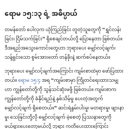
ရောမ ၁၅:၁၃ ရဲ့ အဓိပ္ပာယ်
တမန်တော် ပေါလုက ယုံကြည်ခြင်း တူတဲ့သူတွေကို “ရွှင်လန်း
ခြင်း၊ ငြိမ်သက်ခြင်း” ရှိစေချင်တယ်လို့ ပြောနေတာ ဖြစ်တယ်။
ဒီအရည်အသွေးကောင်းတွေဟာ ဘုရားပေး မျှော်လင့်ချက်၊
သန့်ရှင်းသော စွမ်းအားတော် တန်ခိုးနဲ့ ဆက်စပ်နေတယ်။
ဘုရားပေး မျှော်လင့်ချက်အကြောင်း ကျမ်းစာထဲမှာ ဖော်ပြထား
တယ်။
ရောမ ၁၅:၄
အရ “ကျမ်းစာမှာ ကြိုတင်ရေးထားသမျှ
ဟာ ကျွန်တော်တို့ကို သွန်သင်ဆုံးမဖို့ ဖြစ်တယ်။ ကျမ်းစာက
ကျွန်တော်တို့ကို ခံနိုင်ရည်နဲ့ နှစ်သိမ့်မှု ပေးတဲ့အတွက်
မျှော်လင့်ချက် ရှိစေတယ်။” ဆင်းရဲနွမ်းပါးမှု၊ မတရားမှု၊ ဖျားနာ
မှု၊ သေခြင်းတို့လို မျှော်လင့်ချက် မဲ့စေတဲ့ ပြဿနာတွေကို
ဖယ်ရှားပေးတော့မယ်လို့ ဘုရား ကတိပေးထားကြောင်း