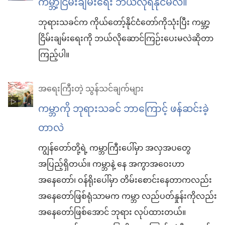
ကမ္ဘာ့ငြိမ်းချမ်းရေး ဘယ်လိုရနိုင်မလဲ။
ဘုရားသခင်က ကိုယ်တော့်နိုင်ငံတော်ကိုသုံးပြီး ကမ္ဘာ့
ငြိမ်းချမ်းရေးကို ဘယ်လိုဆောင်ကြဉ်းပေးမလဲဆိုတာ
ကြည့်ပါ။
အရေးကြီးတဲ့ သွန်သင်ချက်များ
ကမ္ဘာကို ဘုရားသခင် ဘာကြောင့် ဖန်ဆင်းခဲ့
တာလဲ
ကျွန်တော်တို့ရဲ့ ကမ္ဘာကြီးပေါ်မှာ အလှအပတွေ
အပြည့်ရှိတယ်။ ကမ္ဘာနဲ့ နေ အကွာအဝေးဟာ
အနေတော်၊ ဝန်ရိုးပေါ်မှာ တိမ်းစောင်းနေတာကလည်း
အနေတော်ဖြစ်ရုံသာမက ကမ္ဘာ လည်ပတ်နှုန်းကိုလည်း
အနေတော်ဖြစ်အောင် ဘုရား လုပ်ထားတယ်။