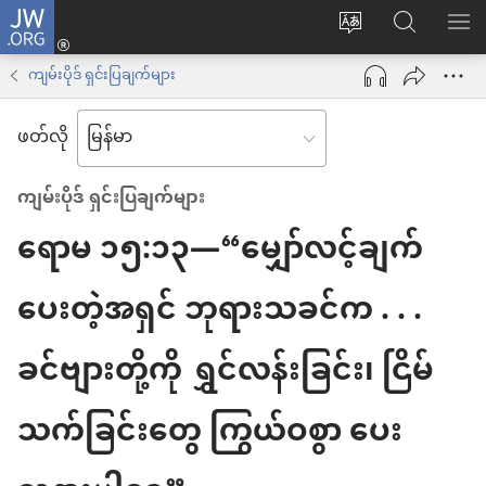
JW.ORG
Log
ဝ
JW.ORG
စာရ
in
က်
ရှာ
ကျမ်းပိုဒ် ရှင်းပြချက်များ
(window
ဘ်
ပါ
အသစ်
ဖတ်လို
ဆိုက်
ဖွ
ဘာသာစကား
င့်
ကျမ်းပိုဒ် ရှင်းပြချက်များ
ကို
နေ
ရောမ ၁၅:၁၃—“မျှော်လင့်ချက်
ပြောင်း
ပါ
ပါ
တယ်)
ပေးတဲ့အရှင် ဘုရားသခင်က . . .
ခင်ဗျားတို့ကို ရွှင်လန်းခြင်း၊ ငြိမ်
သက်ခြင်းတွေ ကြွယ်ဝစွာ ပေး