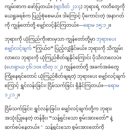
ကျမ်းစာက ဖော်ပြတယ်။ (
ဗျာဒိတ် ၂၁:၄
) ဘုရားရဲ့ ကတိတွေကို
ယေရှုခရစ်က ပြည့်စုံစေမယ်။ ဒါကြောင့် ပိုကောင်းတဲ့ အနာဂတ်
ကို ကျွန်တော်တို့ မျှော်လင့်နိုင်ကြတယ်။—
ရောမ ၁၅:၁၂
။
ဘုရားကို ယုံကြည်ကိုးစားမှသာ ကျွန်တော်တို့မှာ
ဘုရားပေး
မျှော်လင့်ချက်
“ကြွယ်ဝ” ပြည့်လျှံနိုင်မယ်။ ဘုရားကို သိကျွမ်း
လာလေ ဘုရားကို ယုံကြည်စိတ်ချနိုင်ကြောင်း ပိုသိလာလေပဲ။
(
ဟေရှာယ ၄၆:၁၀။
တိတု ၁:၂
) ကျွန်တော်တို့ အခက်အခဲတွေ
ကြုံနေရင်တောင် ယုံကြည်စိတ်ချရတဲ့ ဘုရားပေး မျှော်လင့်ချက်
ကြောင့် ရွှင်လန်းခြင်း၊ ငြိမ်သက်ခြင်း ရှိနိုင်ကြတယ်။—
ရောမ
၁၂:၁၂
။
ငြိမ်သက်ခြင်း၊ ရွှင်လန်းခြင်း၊ မျှော်လင့်ချက်တို့က ဘုရား
အသုံးပြုနေတဲ့ တန်ခိုး၊ “သန့်ရှင်းသော စွမ်းအားတော်” နဲ့
ဆက်စပ်နေတယ်။
သန့်ရှင်းသော စွမ်းအားတော်ကို
a