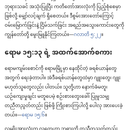
ဘုရားသခင် အသုံးပြုပြီး ကတိတော်အားလုံးကို ပြည့်စုံစေမှာ
ဖြစ်လို့ မျှော်လင့်ချက် ရှိစေတယ်။ ဒီစွမ်းအားတော်ကြောင့်
ဝမ်းမြောက်ခြင်းနဲ့ ငြိမ်သက်ခြင်း အရည်အသွေးကောင်းတွေကို
ကျွန်တော်တို့ မွေးမြူနိုင်ကြတယ်။—
ဂလာတိ ၅:၂၂
။
ရောမ ၁၅:၁၃ ရဲ့ အထက်အောက်စကား
ရောမကျမ်းစောင်ကို ရောမမြို့မှာ နေထိုင်တဲ့ ခရစ်ယာန်တွေ
အတွက် ရေးခဲ့တာပါ။ အဲဒီခရစ်ယာန်တွေထဲမှာ ဂျူးတွေ၊ ဂျူး
မဟုတ်သူတွေလည်း ပါတယ်။ သူတို့ဟာ နောက်ခံမတူ၊
ယဉ်ကျေးမှုချင်း မတူပေမဲ့ စဉ်းစားတွေးခေါ်၊ ပြုမူသမျှ
တညီတညွတ်တည်း ဖြစ်ဖို့ ကြိုးစားကြပါလို့ ပေါလု အားပေးခဲ့
တယ်။—
ရောမ ၁၅:၆
။
လူမျိုးအားလုံးက လူတွေဟာ ဘုရားကို တညီတညွတ်တည်း