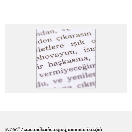
®
JW.ORG
/ ယေဟောဝါသက်သေများရဲ့ တရားဝင်ဝက်ဘ်ဆိုက်