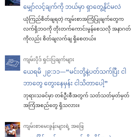
မျှော်လင့်ချက်ကို ဘယ်မှာ ရှာတွေ့နိုင်မလဲ
ယုံကြည်စိတ်ချရတဲ့ ကျမ်းစာအကြံပြုချက်တွေက
လက်ရှိဘဝကို တိုးတက်ကောင်းမွန်စေသလို အနာဂတ်
ကိုလည်း စိတ်ချလက်ချ ရှိစေတယ်။
ကျမ်းပိုဒ် ရှင်းပြချက်များ
ယေရမိ ၂၉:၁၁—“မင်းတို့နဲ့ပတ်သက်ပြီး ငါ
ဘာတွေ တွေးနေမှန်း ငါသိတာပေါ့”
ဘုရားသခင်မှာ တစ်ဦးစီအတွက် သတ်သတ်မှတ်မှတ်
အကြံအစည်တွေ ရှိသလား။
ကျမ်းစာမေးခွန်းများရဲ့ အဖြေ