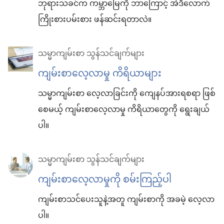
ဘုရားသခင်က ကမ္ဘာမြေကို ဘာကြောင့် အဲဒီလောက်
ကြိုးစားပမ်းစား ဖန်ဆင်းရတာလဲ။
သမ္မာကျမ်းစာ သွန်သင်ချက်များ
ကျမ်းစာလေ့လာမှု ကိရိယာများ
သမ္မာကျမ်းစာ လေ့လာခြင်းကို ကျေနပ်အားရစရာ ဖြစ်
စေမယ့် ကျမ်းစာလေ့လာမှု ကိရိယာတွေကို ရွေးချယ်
ပါ။
သမ္မာကျမ်းစာ သွန်သင်ချက်များ
ကျမ်းစာလေ့လာမှုကို စမ်းကြည့်ပါ
ကျမ်းစာသင်ပေးသူနဲ့အတူ ကျမ်းစာကို အခမဲ့ လေ့လာ
ပါ။