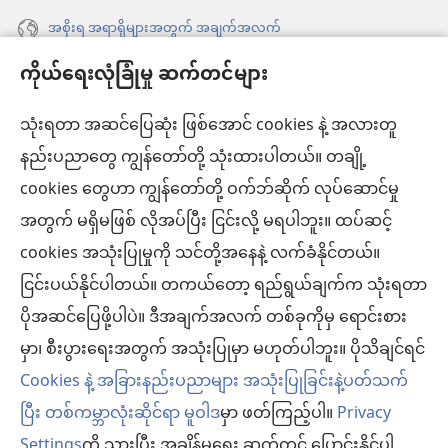
အစိုးရ အရာရှိများအတွက် အချက်အလက်
ကိုယ်ရေးလုံခြုံမှု ဆက်တင်များ
အကူအညီ
သုံးရတာ အဆင်ပြေဆုံး ဖြစ်အောင် cookies နဲ့ အလားတူ
အလှူငွေ
(window
နည်းပညာတွေ ကျွန်တော်တို့ သုံးထားပါတယ်။ တချို့
အသစ်
ကင်းမျှော်စင် အွန်လိုင်းစာကြည့်တိုက်™
cookies တွေဟာ ကျွန်တော်တို့ ဝက်ဘ်ဆိုက် လုပ်ဆောင်မှု
ဖွ
(window
င့်
အတွက် မရှိမဖြစ် လိုအပ်ပြီး ငြင်းလို့ မရပါဘူး။ ထပ်ဆင့်
အသစ်
®
JW Hub
နေ
(window
ဖွ
cookies အသုံးပြုမှုကို သင်တို့အနေနဲ့ လက်ခံနိုင်တယ်။
ပါ
အသစ်
င့်
ငြင်းပယ်နိုင်ပါတယ်။ တကယ်တော့ ရည်ရွယ်ချက်က သုံးရတာ
®
JW Library
တယ်)
ဖွ
နေ
ပိုအဆင်ပြေဖို့ပါပဲ။ ဒီအချက်အလက် တစ်ခုကိုမှ ရောင်းစား
င့်
ပါ
ကင်းမျှော်စင် စာကြည့်တိုက်
မှာ၊ စီးပွားရေးအတွက် အသုံးပြုမှာ မဟုတ်ပါဘူး။ ပိုသိချင်ရင်
နေ
တယ်)
ပါ
Cookies နဲ့ အခြားနည်းပညာများ အသုံးပြုခြင်းနဲ့ပတ်သက်
တယ်)
ပြီး တစ်ကမ္ဘာလုံးဆိုင်ရာ မူဝါဒ
မှာ ဖတ်ကြည့်ပါ။
Privacy
Settings
ကို သွားပြီး အချိန်မရွေး ဆက်တင် ပြောင်းနိုင်ပါ
Copyright
© 2026 Watch Tower Bible and Tract Society of Pennsylvania.