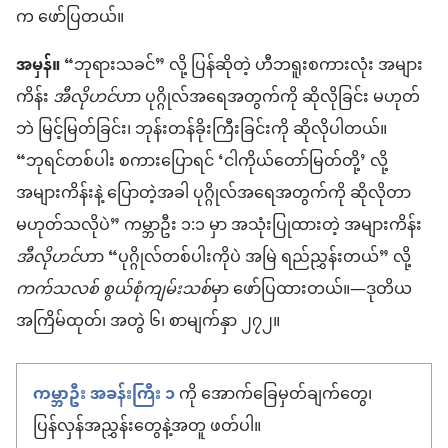
က ဖော်ပြတယ်။
အမှန်။
“ဘုရားသခင်” လို့ ပြန်ဆိုတဲ့ ဟီဘရူးစကားလုံး အများ
ကိန်း
အီလိုဟင်
ဟာ ပုဂ္ဂိုလ်အရေအတွက်ကို ဆိုလိုခြင်း မဟုတ်
ဘဲ မြင့်မြတ်ခြင်း၊ ဘုန်းတန်ခိုးကြီးခြင်းကို ဆိုလိုပါတယ်။
“ဘုရင်တစ်ပါး စကားပြောရင် ‘ငါကိုယ်တော်မြတ်တို့’ လို့
အများကိန်းနဲ့ ပြောတဲ့အခါ ပုဂ္ဂိုလ်အရေအတွက်ကို ဆိုလိုတာ
မဟုတ်သလိုပဲ” ကမ္ဘာဦး ၁:၁ မှာ အသုံးပြုထားတဲ့ အများကိန်း
အီလိုဟင်
ဟာ “ပုဂ္ဂိုလ်တစ်ပါးကိုပဲ အမြဲ ရည်ညွှန်းတယ်” လို့
ကက်သလစ် စွယ်စုံကျမ်းသစ်
မှာ ဖော်ပြထားတယ်။—ဒုတိယ
အကြိမ်ထုတ်၊ အတွဲ ၆၊ စာမျက်နှာ ၂၇၂။
ကမ္ဘာဦး အခန်းကြီး ၁
ကို အောက်ခြေမှတ်ချက်တွေ၊
ပြန်လှန်အညွှန်းတွေနဲ့အတူ ဖတ်ပါ။