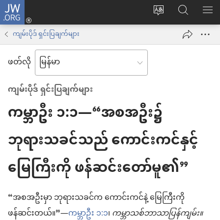
JW.ORG
Log
ဝ
JW.ORG
စာရ
in
က်
ရှာ
ကျမ်းပိုဒ် ရှင်းပြချက်များ
(window
ဘ်
ပါ
အသစ်
ဖတ်လို
ဆိုက်
ဖွ
ဘာသာစကား
င့်
ကျမ်းပိုဒ် ရှင်းပြချက်များ
ကို
နေ
ကမ္ဘာဦး ၁:၁—“အစအဦး၌
ပြောင်း
ပါ
ပါ
တယ်)
ဘုရားသခင်သည် ကောင်းကင်နှင့်
မြေကြီးကို ဖန်ဆင်းတော်မူ၏”
“အစအဦးမှာ ဘုရားသခင်က ကောင်းကင်နဲ့ မြေကြီးကို
ဖန်ဆင်းတယ်။”—
ကမ္ဘာဦး ၁:၁
၊
ကမ္ဘာသစ်ဘာသာပြန်ကျမ်း။