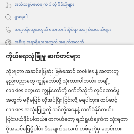
နေ
အသံသရုပ်ဖော်ချက် ပါတဲ့ ဗီဒီယိုများ
တယ်)
ပါ
ရှာဖွေပါ
တယ်)
ဆရာဝန်တွေအတွက် ဆေးဘက်ဆိုင်ရာ အချက်အလက်များ
အစိုးရ အရာရှိများအတွက် အချက်အလက်
ကိုယ်ရေးလုံခြုံမှု ဆက်တင်များ
အကူအညီ
သုံးရတာ အဆင်ပြေဆုံး ဖြစ်အောင် cookies နဲ့ အလားတူ
အလှူငွေ
(window
နည်းပညာတွေ ကျွန်တော်တို့ သုံးထားပါတယ်။ တချို့
အသစ်
ကင်းမျှော်စင် အွန်လိုင်းစာကြည့်တိုက်™
cookies တွေဟာ ကျွန်တော်တို့ ဝက်ဘ်ဆိုက် လုပ်ဆောင်မှု
ဖွ
(window
င့်
အတွက် မရှိမဖြစ် လိုအပ်ပြီး ငြင်းလို့ မရပါဘူး။ ထပ်ဆင့်
အသစ်
®
JW Hub
နေ
(window
ဖွ
cookies အသုံးပြုမှုကို သင်တို့အနေနဲ့ လက်ခံနိုင်တယ်။
ပါ
အသစ်
င့်
®
ငြင်းပယ်နိုင်ပါတယ်။ တကယ်တော့ ရည်ရွယ်ချက်က သုံးရတာ
JW Library
တယ်)
ဖွ
နေ
ပိုအဆင်ပြေဖို့ပါပဲ။ ဒီအချက်အလက် တစ်ခုကိုမှ ရောင်းစား
င့်
ပါ