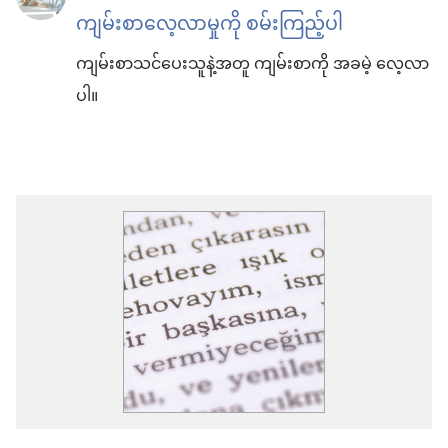
ကျမ်းစာလေ့လာမှုကို စမ်းကြည့်ပါ
ကျမ်းစာသင်ပေးသူနဲ့အတူ ကျမ်းစာကို အခမဲ့ လေ့လာ
ပါ။