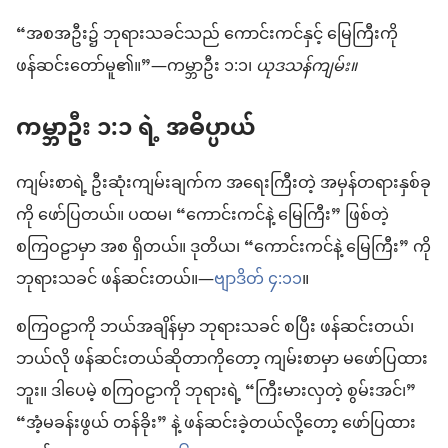
“အစအဦး၌ ဘုရားသခင်သည် ကောင်းကင်နှင့် မြေကြီးကို
ဖန်ဆင်းတော်မူ၏။”—ကမ္ဘာဦး ၁:၁၊
ယုဒသန်ကျမ်း။
ကမ္ဘာဦး ၁:၁ ရဲ့ အဓိပ္ပာယ်
ကျမ်းစာရဲ့ ဦးဆုံးကျမ်းချက်က အရေးကြီးတဲ့ အမှန်တရားနှစ်ခု
ကို ဖော်ပြတယ်။ ပထမ၊ “ကောင်းကင်နဲ့ မြေကြီး” ဖြစ်တဲ့
စကြဝဠာမှာ အစ ရှိတယ်။ ဒုတိယ၊ “ကောင်းကင်နဲ့ မြေကြီး” ကို
ဘုရားသခင် ဖန်ဆင်းတယ်။—
ဗျာဒိတ် ၄:၁၁
။
စကြဝဠာကို ဘယ်အချိန်မှာ ဘုရားသခင် စပြီး ဖန်ဆင်းတယ်၊
ဘယ်လို ဖန်ဆင်းတယ်ဆိုတာကိုတော့ ကျမ်းစာမှာ မဖော်ပြထား
ဘူး။ ဒါပေမဲ့ စကြဝဠာကို ဘုရားရဲ့ “ကြီးမားလှတဲ့ စွမ်းအင်၊”
“အံ့မခန်းဖွယ် တန်ခိုး” နဲ့ ဖန်ဆင်းခဲ့တယ်လို့တော့ ဖော်ပြထား