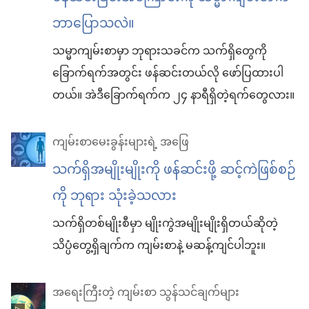
ဘာပြောသလဲ။
သမ္မာကျမ်းစာမှာ ဘုရားသခင်က သက်ရှိတွေကို
ခြောက်ရက်အတွင်း ဖန်ဆင်းတယ်လို ဖော်ပြထားပါ
တယ်။ အဲဒီခြောက်ရက်က ၂၄ နာရီရှိတဲ့ရက်တွေလား။
ကျမ်းစာမေးခွန်းများရဲ့ အဖြေ
သက်ရှိအမျိုးမျိုးကို ဖန်ဆင်းဖို့ ဆင့်ကဲဖြစ်စဉ်
ကို ဘုရား သုံးခဲ့သလား
သက်ရှိတစ်မျိုးစီမှာ မျိုးကွဲအမျိုးမျိုးရှိတယ်ဆိုတဲ့
သိပ္ပံတွေ့ရှိချက်က ကျမ်းစာနဲ့ မဆန့်ကျင်ပါဘူး။
အရေးကြီးတဲ့ ကျမ်းစာ သွန်သင်ချက်များ