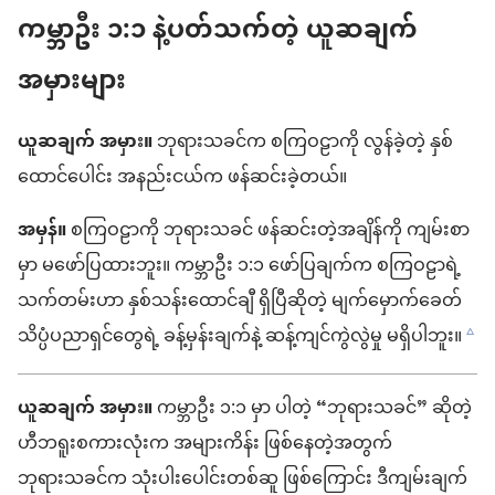
ကမ္ဘာဦး ၁:၁ နဲ့ပတ်သက်တဲ့ ယူဆချက်
အမှားများ
ယူဆချက် အမှား။
ဘုရားသခင်က စကြဝဠာကို လွန်ခဲ့တဲ့ နှစ်
ထောင်ပေါင်း အနည်းငယ်က ဖန်ဆင်းခဲ့တယ်။
အမှန်။
စကြဝဠာကို ဘုရားသခင် ဖန်ဆင်းတဲ့အချိန်ကို ကျမ်းစာ
မှာ မဖော်ပြထားဘူး။ ကမ္ဘာဦး ၁:၁ ဖော်ပြချက်က စကြဝဠာရဲ့
သက်တမ်းဟာ နှစ်သန်းထောင်ချီ ရှိပြီဆိုတဲ့ မျက်မှောက်ခေတ်
သိပ္ပံပညာရှင်တွေရဲ့ ခန့်မှန်းချက်နဲ့ ဆန့်ကျင်ကွဲလွဲမှု မရှိပါဘူး။
c
ယူဆချက် အမှား။
ကမ္ဘာဦး ၁:၁ မှာ ပါတဲ့ “ဘုရားသခင်” ဆိုတဲ့
ဟီဘရူးစကားလုံးက အများကိန်း ဖြစ်နေတဲ့အတွက်
ဘုရားသခင်က သုံးပါးပေါင်းတစ်ဆူ ဖြစ်ကြောင်း ဒီကျမ်းချက်