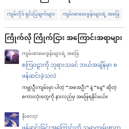
ကျမ်းပိုဒ် ရှင်းပြချက်များ
ကျမ်းစာမေးခွန်းများရဲ့ အဖြေ
ကြိုက်လို ကြိုက်ငြား အကြောင်းအရာများ
ကျမ်းစာမေးခွန်းများရဲ့ အဖြေ
စကြဝဠာကို ဘုရားသခင် ဘယ်အချိန်မှာ စ
ဖန်ဆင်းခဲ့သလဲ
ကမ္ဘာဦးကျမ်းမှာ ပါတဲ့ “အစအဦး” နဲ့ “နေ့” ဆိုတဲ့
စကားလုံးတွေကို နားလည်မှ အဖြေရနိုင်မယ်။
နိုးလော့!
ဖန်ဆင်းခြင်းအကြောင်းကို သမ္မာကျမ်းစာက