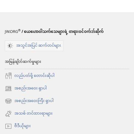
®
JW.ORG
/ ယေဟောဝါသက်သေများရဲ့ တရားဝင်ဝက်ဘ်ဆိုက်
အသွင်အပြင် ဆက်တင်များ
အမြန်ချိတ်ဆက်မှုများ
လည်ပတ်ဖို့ တောင်းဆိုပါ
အစည်းအဝေး ရှာပါ
(window
အသစ်
အစည်းအဝေးကြီး ရှာပါ
(window
ဖွ
အသစ်
အသစ် တင်ထားရာများ
င့်
ဖွ
နေ
ဗီဒီယိုများ
င့်
ပါ