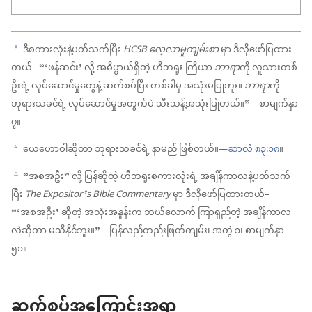
ဒီစကားလုံးနဲ့ပတ်သက်ပြီး
HCSB လေ့လာမှုကျမ်းစာ
မှာ ဒီလိုဖော်ပြထား
a
တယ်– “‘ဖန်ဆင်း’ လို့ အဓိပ္ပာယ်ရှိတဲ့ ဟီဘရူး ကြိယာ
ဘာရာ
ကို လူသားတစ်
ဦးရဲ့ လုပ်ဆောင်မှုတွေနဲ့ ဆက်စပ်ပြီး တစ်ခါမှ အသုံးမပြုဘူး။
ဘာရာ
ကို
ဘုရားသခင်ရဲ့ လုပ်ဆောင်မှုအတွက်ပဲ သီးသန့်အသုံးပြုတယ်။”—စာမျက်နှာ
၇။
ယေဟောဝါဆိုတာ ဘုရားသခင်ရဲ့ နာမည် ဖြစ်တယ်။—
ဆာလံ ၈၃:၁၈
။
b
“အစအဦး” လို့ ပြန်ဆိုတဲ့ ဟီဘရူးစကားလုံးရဲ့ အချိန်ကာလနဲ့ပတ်သက်
c
ပြီး
The Expositor’s Bible Commentary
မှာ ဒီလိုဖော်ပြထားတယ်–
“‘အစအဦး’ ဆိုတဲ့ အသုံးအနှုန်းက ဘယ်လောက် ကြာရှည်တဲ့ အချိန်ကာလ
လဲဆိုတာ မသိနိုင်ဘူး။”—ပြန်လည်တည်းဖြတ်ကျမ်း၊ အတွဲ ၁၊ စာမျက်နှာ
၅၁။
ဆက်စပ်အကြောင်းအရာ