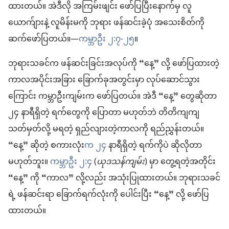
ထားတယ်။ အဲဒီလို အကြမ်းဖျင်း ဖော်ပြပြီးနောက်မှ လူ
ယောက်ျားနဲ့ လူမိန်းမကို ဘုရား ဖန်ဆင်းခဲ့ပုံ အသေးစိတ်ကို
ဆက်ဖော်ပြတယ်။—
ကမ္ဘာဦး ၂:၇-၂၅
။
ဘုရားသခင်က ဖန်ဆင်းခြင်းအလုပ်ကို “နေ့” လို့ ဖော်ပြထားတဲ့
ကာလအပိုင်းအခြား ခြောက်ခုအတွင်းမှာ လုပ်ဆောင်သွား
ကြောင်း ကမ္ဘာဦးကျမ်းက ဖော်ပြတယ်။ အဲဒီ “နေ့” တွေဆိုတာ
၂၄ နာရီရှိတဲ့ ရက်တွေကို ပြောတာ မဟုတ်ဘဲ တိတိကျကျ
သတ်မှတ်လို့ မရတဲ့ ရှည်လျားတဲ့ကာလကို ရည်ညွှန်းတယ်။
“နေ့” ဆိုတဲ့ စကားလုံး
က ၂၄
နာရီရှိတဲ့ ရက်ကိုပဲ ဆိုလိုတာ
မဟုတ်ဘူး။
ကမ္ဘာဦး ၂:၄
(
ယုဒသန်ကျမ်း
) မှာ တွေ့ရတဲ့အတိုင်း
“နေ့” ကို “ကာလ” လို့လည်း အသုံးပြုထားတယ်။ ဘုရားသခင်
ရဲ့ ဖန်ဆင်းရာ ခြောက်ရက်လုံးကို ပေါင်းပြီး “နေ့” လို့ ဖော်ပြ
ထားတယ်။