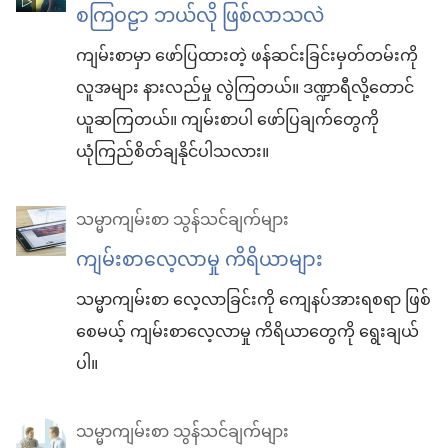
စကြဝဠာ ဘယ်လို ဖြစ်လာသလဲ
ကျမ်းစာမှာ ဖော်ပြထားတဲ့ ဖန်ဆင်းခြင်းမှတ်တမ်းကို
လူအများ နားလည်မှု လွဲကြတယ်။ ဒဏ္ဍာရီလို့တောင်
ယူဆကြတယ်။ ကျမ်းစာပါ ဖော်ပြချက်တွေကို
ယုံကြည်စိတ်ချနိုင်ပါသလား။
သမ္မာကျမ်းစာ သွန်သင်ချက်များ
ကျမ်းစာလေ့လာမှု ကိရိယာများ
သမ္မာကျမ်းစာ လေ့လာခြင်းကို ကျေနပ်အားရစရာ ဖြစ်
စေမယ့် ကျမ်းစာလေ့လာမှု ကိရိယာတွေကို ရွေးချယ်
ပါ။
သမ္မာကျမ်းစာ သွန်သင်ချက်များ