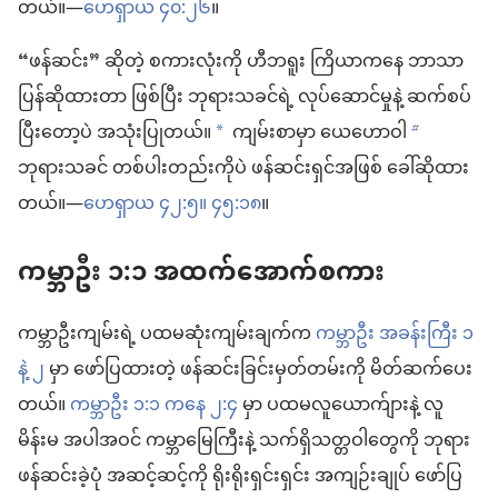
တယ်။—
ဟေရှာယ ၄၀:၂၆
။
“ဖန်ဆင်း” ဆိုတဲ့ စကားလုံးကို ဟီဘရူး ကြိယာကနေ ဘာသာ
ပြန်ဆိုထားတာ ဖြစ်ပြီး ဘုရားသခင်ရဲ့ လုပ်ဆောင်မှုနဲ့ ဆက်စပ်
ပြီးတော့ပဲ အသုံးပြုတယ်။
ကျမ်းစာမှာ ယေဟောဝါ
a
b
ဘုရားသခင် တစ်ပါးတည်းကိုပဲ ဖန်ဆင်းရှင်အဖြစ် ခေါ်ဆိုထား
တယ်။—
ဟေရှာယ ၄၂:၅။
၄၅:၁၈
။
ကမ္ဘာဦး ၁:၁ အထက်အောက်စကား
ကမ္ဘာဦးကျမ်းရဲ့ ပထမဆုံးကျမ်းချက်က
ကမ္ဘာဦး အခန်းကြီး ၁
နဲ့
၂
မှာ ဖော်ပြထားတဲ့ ဖန်ဆင်းခြင်းမှတ်တမ်းကို မိတ်ဆက်ပေး
တယ်။
ကမ္ဘာဦး ၁:၁ ကနေ ၂:၄
မှာ ပထမလူယောက်ျားနဲ့ လူ
မိန်းမ အပါအဝင် ကမ္ဘာမြေကြီးနဲ့ သက်ရှိသတ္တဝါတွေကို ဘုရား
ဖန်ဆင်းခဲ့ပုံ အဆင့်ဆင့်ကို ရိုးရိုးရှင်းရှင်း အကျဉ်းချုပ် ဖော်ပြ