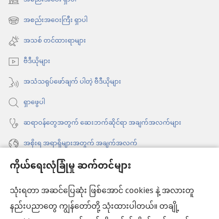
(window
အသစ်
အစည်းအဝေးကြီး ရှာပါ
(window
ဖွ
အသစ်
အသစ် တင်ထားရာများ
င့်
ဖွ
နေ
ဗီဒီယိုများ
င့်
ပါ
နေ
အသံသရုပ်ဖော်ချက် ပါတဲ့ ဗီဒီယိုများ
တယ်)
ပါ
ရှာဖွေပါ
တယ်)
ဆရာဝန်တွေအတွက် ဆေးဘက်ဆိုင်ရာ အချက်အလက်များ
အစိုးရ အရာရှိများအတွက် အချက်အလက်
ကိုယ်ရေးလုံခြုံမှု ဆက်တင်များ
အကူအညီ
သုံးရတာ အဆင်ပြေဆုံး ဖြစ်အောင် cookies နဲ့ အလားတူ
အလှူငွေ
(window
နည်းပညာတွေ ကျွန်တော်တို့ သုံးထားပါတယ်။ တချို့
အသစ်