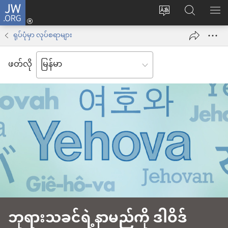
JW.ORG
Log
ဝ
JW.ORG
စာရ
in
က်
ရှာ
ရုပ်ပုံမှာ လုပ်စရာများ
(window
ဘ်
ပါ
အသစ်
ဖတ်လို
ဆိုက်
ဖွ
ဘာသာစကား
င့်
ကို
နေ
ပြောင်း
ပါ
ပါ
တယ်)
ဘုရားသခင်ရဲ့​နာမည်ကို ဒါဝိဒ်