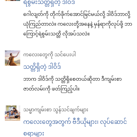
ရဲစွမ်းသတ္တိရှိတဲ့ ဒါဝိဒ်
ဂေါလျတ်ကို တိုက်ခိုက်အောင်မြင်မယ်လို့ ဒါဝိဒ်ဘာလို့
ယုံကြည်တာလဲ။ ကလေးတို့အနေနဲ့ မှန်ရာကိုလုပ်ဖို့ ဘာ
ကြောင့်ရဲစွမ်းသတ္တိ လိုအပ်သလဲ။
ကလေးတွေကို သင်ပေးပါ
သတ္တိရှိတဲ့ ဒါဝိဒ်
ဘာက ဒါဝိဒ်ကို သတ္တိရှိစေတယ်ဆိုတာ ဒီကျမ်းစာ
ဇာတ်လမ်းကို ဖတ်ကြည့်ပါ။
သမ္မာကျမ်းစာ သွန်သင်ချက်များ
ကလေးတွေအတွက် ဗီဒီယိုများ၊ လုပ်ဆောင်
စရာများ