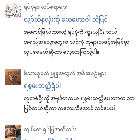
ရုပ်ပုံမှာ လုပ်စရာများ
လူ့​စိတ်နှလုံးကို ယေဟောဝါ သိမြင်
အရောင်ခြယ်​ထားတဲ့ ရုပ်ပုံကို ကူးယူပြီး ဘယ်
အရည်အသွေးတွေ​က သင့်ကို ဘုရားသခင့်​အမြင်မှာ
လှပ​စေမယ်​ဆိုတာ လေ့လာ​ကြည့်ပါ။
မိသားစုဝတ်ပြုမှုအတွက် အစီအစဉ်များ
ရဲစွမ်းသတ္တိ​ရှိပါ
လူတစ်ဦးကို အမှန်တကယ် ရဲစွမ်းသတ္တိ​ပေးတာ​က ဘာ
ဖြစ်တယ်​ဆိုတာ ကလေး​သိအောင် သင်ပေးပါ။
ကျမ်းစာ ရုပ်ပြဇာတ်လမ်း