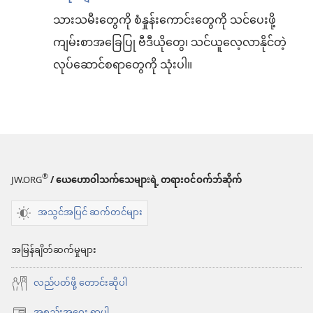
သားသမီးတွေကို စံနှုန်းကောင်းတွေကို သင်ပေးဖို့
ကျမ်းစာအခြေပြု ဗီဒီယိုတွေ၊ သင်ယူလေ့လာနိုင်တဲ့
လုပ်ဆောင်စရာတွေကို သုံးပါ။
®
JW.ORG
/ ယေဟောဝါသက်သေများရဲ့ တရားဝင်ဝက်ဘ်ဆိုက်
အသွင်အပြင် ဆက်တင်များ
အမြန်ချိတ်ဆက်မှုများ
လည်ပတ်ဖို့ တောင်းဆိုပါ
အစည်းအဝေး ရှာပါ