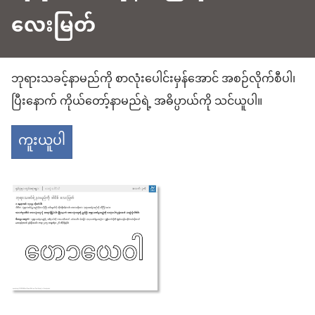
လေးမြတ်
ဘုရားသခင့်​နာမည်ကို စာလုံးပေါင်း​မှန်​အောင် အစဉ်လိုက်​စီ​ပါ၊
ပြီးနောက် ကိုယ်တော့်​နာမည်ရဲ့ အဓိပ္ပာယ်​ကို သင်ယူပါ။
ကူးယူပါ