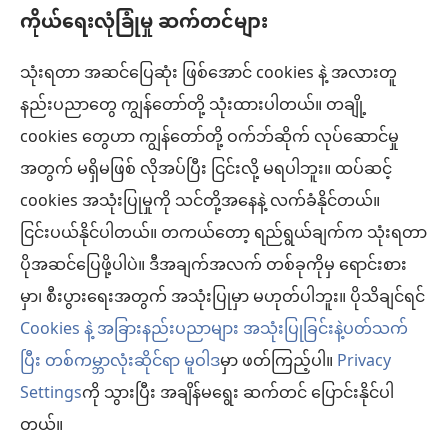
ကိုယ်ရေးလုံခြုံမှု ဆက်တင်များ
အကူအညီ
သုံးရတာ အဆင်ပြေဆုံး ဖြစ်အောင် cookies နဲ့ အလားတူ
အလှူငွေ
(window
နည်းပညာတွေ ကျွန်တော်တို့ သုံးထားပါတယ်။ တချို့
အသစ်
ကင်းမျှော်စင် အွန်လိုင်းစာကြည့်တိုက်™
cookies တွေဟာ ကျွန်တော်တို့ ဝက်ဘ်ဆိုက် လုပ်ဆောင်မှု
ဖွ
(window
င့်
အတွက် မရှိမဖြစ် လိုအပ်ပြီး ငြင်းလို့ မရပါဘူး။ ထပ်ဆင့်
အသစ်
®
JW Hub
နေ
(window
ဖွ
cookies အသုံးပြုမှုကို သင်တို့အနေနဲ့ လက်ခံနိုင်တယ်။
ပါ
အသစ်
င့်
®
ငြင်းပယ်နိုင်ပါတယ်။ တကယ်တော့ ရည်ရွယ်ချက်က သုံးရတာ
JW Library
တယ်)
ဖွ
နေ
ပိုအဆင်ပြေဖို့ပါပဲ။ ဒီအချက်အလက် တစ်ခုကိုမှ ရောင်းစား
င့်
ပါ
ကင်းမျှော်စင် စာကြည့်တိုက်
မှာ၊ စီးပွားရေးအတွက် အသုံးပြုမှာ မဟုတ်ပါဘူး။ ပိုသိချင်ရင်
နေ
တယ်)
ပါ
Cookies နဲ့ အခြားနည်းပညာများ အသုံးပြုခြင်းနဲ့ပတ်သက်
တယ်)
ပြီး တစ်ကမ္ဘာလုံးဆိုင်ရာ မူဝါဒ
မှာ ဖတ်ကြည့်ပါ။
Privacy
Settings
ကို သွားပြီး အချိန်မရွေး ဆက်တင် ပြောင်းနိုင်ပါ
Copyright
© 2026 Watch Tower Bible and Tract Society of Pennsylvania.
လိုက်နာရန် စည်းကမ်းများ
|
ကိုယ်ရေးလုံခြုံမှု မူဝါဒ
|
ကိုယ်ရေးလုံခြုံမှု ဆက်
တယ်။
တင်များ