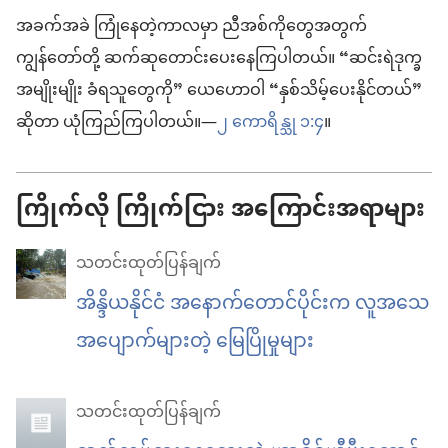
အခက်အခဲ ကြုံနေတဲ့ကာလမှာ ညီအစ်ကိုတွေအတွက်
ကျွန်တော်တို့ ဆက်ဆုတောင်းပေးနေကြပါတယ်။ “ဆင်းရဲဒုက္ခ
အမျိုးမျိုး ခံရသူတွေကို” ယေဟောဝါ “နှစ်သိမ့်ပေးနိုင်တယ်”
ဆိုတာ ယုံကြည်ကြပါတယ်။—
၂ ကောရိန္သု ၁:၄
။
ကြိုက်လို ကြိုက်ငြား အကြောင်းအရာများ
သတင်းထုတ်ပြန်ချက်
အိန္ဒိယနိုင်ငံ အနောက်တောင်ပိုင်းက လူအသေ
အပျောက်များတဲ့ မြေပြိုမှုများ
သတင်းထုတ်ပြန်ချက်