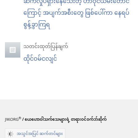
ဆက်လှုပ်ရှားနေသေးတဲ့ ဟာဝိုင်ယီမီးတောင်
ကြောင့် အပျက်အစီးတွေ ဖြစ်ပေါ်ကာ နေရပ်
စွန့်ခွာကြရ
သတင်းထုတ်ပြန်ချက်
ထိုင်ဝမ်ငလျင်
®
JW.ORG
/ ယေဟောဝါသက်သေများရဲ့ တရားဝင်ဝက်ဘ်ဆိုက်
အသွင်အပြင် ဆက်တင်များ