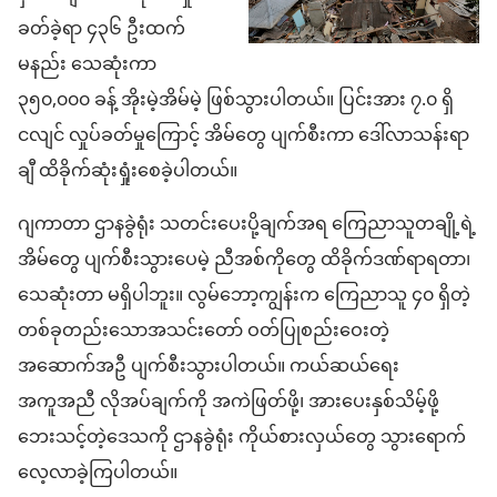
ခတ်ခဲ့ရာ ၄၃၆ ဦးထက်
မနည်း သေဆုံးကာ
၃၅၀,၀၀၀ ခန့် အိုးမဲ့အိမ်မဲ့ ဖြစ်သွားပါတယ်။ ပြင်းအား ၇.၀ ရှိ
ငလျင် လှုပ်ခတ်မှုကြောင့် အိမ်တွေ ပျက်စီးကာ ဒေါ်လာသန်းရာ
ချီ ထိခိုက်ဆုံးရှုံးစေခဲ့ပါတယ်။
ဂျကာတာ ဌာနခွဲရုံး သတင်းပေးပို့ချက်အရ ကြေညာသူတချို့ရဲ့
အိမ်တွေ ပျက်စီးသွားပေမဲ့ ညီအစ်ကိုတွေ ထိခိုက်ဒဏ်ရာရတာ၊
သေဆုံးတာ မရှိပါဘူး။ လွမ်ဘော့ကျွန်းက ကြေညာသူ ၄၀ ရှိတဲ့
တစ်ခုတည်းသောအသင်းတော် ဝတ်ပြုစည်းဝေးတဲ့
အဆောက်အဦ ပျက်စီးသွားပါတယ်။ ကယ်ဆယ်ရေး
အကူအညီ လိုအပ်ချက်ကို အကဲဖြတ်ဖို့၊ အားပေးနှစ်သိမ့်ဖို့
ဘေးသင့်တဲ့ဒေသကို ဌာနခွဲရုံး ကိုယ်စားလှယ်တွေ သွားရောက်
လေ့လာခဲ့ကြပါတယ်။