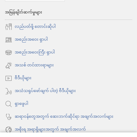
အမြန်ချိတ်ဆက်မှုများ
လည်ပတ်ဖို့ တောင်းဆိုပါ
အစည်းအဝေး ရှာပါ
(window
အသစ်
အစည်းအဝေးကြီး ရှာပါ
(window
ဖွ
အသစ်
အသစ် တင်ထားရာများ
င့်
ဖွ
နေ
ဗီဒီယိုများ
င့်
ပါ
နေ
အသံသရုပ်ဖော်ချက် ပါတဲ့ ဗီဒီယိုများ
တယ်)
ပါ
ရှာဖွေပါ
တယ်)
ဆရာဝန်တွေအတွက် ဆေးဘက်ဆိုင်ရာ အချက်အလက်များ
အစိုးရ အရာရှိများအတွက် အချက်အလက်