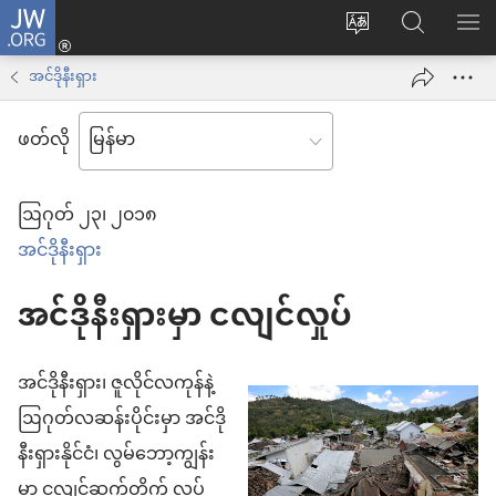
JW.ORG
Log
ဝ
JW.ORG
စာရ
in
က်
ရှာ
အင်ဒိုနီးရှား
(window
ဘ်
ပါ
အသစ်
ဖတ်လို
ဆိုက်
ဖွ
ဘာသာစကား
င့်
ဩဂုတ် ၂၃၊ ၂၀၁၈
ကို
နေ
အင်ဒိုနီးရှား
ပြောင်း
ပါ
ပါ
တယ်)
အင်ဒိုနီးရှားမှာ ငလျင်လှုပ်
အင်ဒိုနီးရှား၊ ဇူလိုင်လကုန်နဲ့
ဩဂုတ်လဆန်းပိုင်းမှာ အင်ဒို
နီးရှားနိုင်ငံ၊ လွမ်ဘော့ကျွန်း
မှာ ငလျင်ဆက်တိုက် လှုပ်