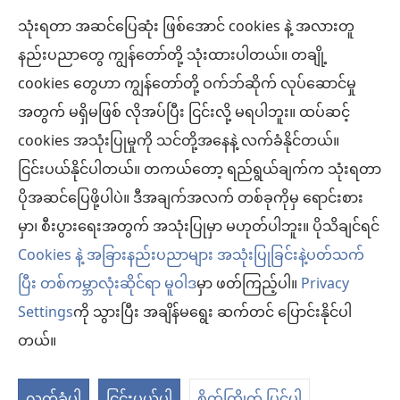
သုံးရတာ အဆင်ပြေဆုံး ဖြစ်အောင် cookies နဲ့ အလားတူ
အလှူငွေ
(window
နည်းပညာတွေ ကျွန်တော်တို့ သုံးထားပါတယ်။ တချို့
အသစ်
ကင်းမျှော်စင် အွန်လိုင်းစာကြည့်တိုက်™
cookies တွေဟာ ကျွန်တော်တို့ ဝက်ဘ်ဆိုက် လုပ်ဆောင်မှု
ဖွ
(window
င့်
အတွက် မရှိမဖြစ် လိုအပ်ပြီး ငြင်းလို့ မရပါဘူး။ ထပ်ဆင့်
အသစ်
®
JW Hub
နေ
(window
ဖွ
cookies အသုံးပြုမှုကို သင်တို့အနေနဲ့ လက်ခံနိုင်တယ်။
ပါ
အသစ်
င့်
®
ငြင်းပယ်နိုင်ပါတယ်။ တကယ်တော့ ရည်ရွယ်ချက်က သုံးရတာ
JW Library
တယ်)
ဖွ
နေ
ပိုအဆင်ပြေဖို့ပါပဲ။ ဒီအချက်အလက် တစ်ခုကိုမှ ရောင်းစား
င့်
ပါ
ကင်းမျှော်စင် စာကြည့်တိုက်
မှာ၊ စီးပွားရေးအတွက် အသုံးပြုမှာ မဟုတ်ပါဘူး။ ပိုသိချင်ရင်
နေ
တယ်)
ပါ
Cookies နဲ့ အခြားနည်းပညာများ အသုံးပြုခြင်းနဲ့ပတ်သက်
တယ်)
ပြီး တစ်ကမ္ဘာလုံးဆိုင်ရာ မူဝါဒ
မှာ ဖတ်ကြည့်ပါ။
Privacy
Settings
ကို သွားပြီး အချိန်မရွေး ဆက်တင် ပြောင်းနိုင်ပါ
Copyright
© 2026 Watch Tower Bible and Tract Society of Pennsylvania.
လိုက်နာရန် စည်းကမ်းများ
|
ကိုယ်ရေးလုံခြုံမှု မူဝါဒ
|
ကိုယ်ရေးလုံခြုံမှု ဆက်
တယ်။
တင်များ