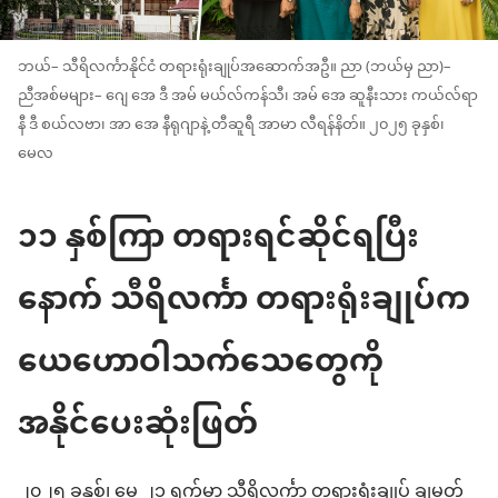
ဘယ်– သီရိလင်္ကာနိုင်ငံ တရားရုံးချုပ်အဆောက်အဦ။ ညာ (ဘယ်မှ ညာ)–
ညီအစ်မများ– ဂျေ အေ ဒီ အမ် မယ်လ်ကန်သီ၊ အမ် အေ ဆူနီးသား ကယ်လ်ရာ
နီ ဒီ စယ်လဗာ၊ အာ အေ နီရုဂျာနဲ့ တီဆူရီ အာမာ လီရန်နိတ်။ ၂၀၂၅ ခုနှစ်၊
မေလ
၁၁ နှစ်ကြာ တရားရင်ဆိုင်ရပြီး
နောက် သီရိလင်္ကာ တရားရုံးချုပ်က
ယေဟောဝါသက်သေတွေကို
အနိုင်ပေးဆုံးဖြတ်
၂၀၂၅ ခုနှစ်၊ မေ ၂၁ ရက်မှာ သီရိလင်္ကာ တရားရုံးချုပ် ချမှတ်