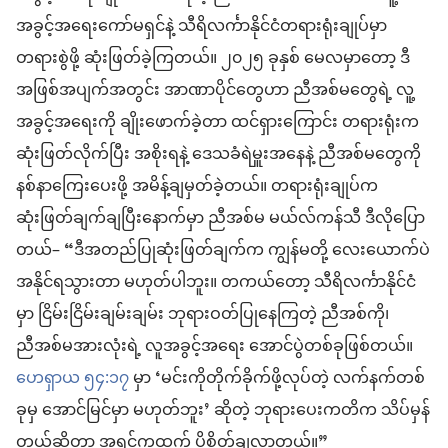
အခွင့်အရေးကော်မရှင်နဲ့ သီရိလင်္ကာနိုင်ငံတရားရုံးချုပ်မှာ
တရားစွဲဖို့ ဆုံးဖြတ်ခဲ့ကြတယ်။ ၂၀၂၅ ခုနှစ် မေလမှာတော့ ဒီ
အဖြစ်အပျက်အတွင်း အာဏာပိုင်တွေဟာ ညီအစ်မတွေရဲ့ လူ့
အခွင့်အရေးကို ချိုးဖောက်ခဲ့တာ ထင်ရှားကြောင်း တရားရုံးက
ဆုံးဖြတ်လိုက်ပြီး အစိုးရနဲ့ ဒေသခံရဲမှူးအနေနဲ့ ညီအစ်မတွေကို
နစ်နာကြေးပေးဖို့ အမိန့်ချမှတ်ခဲ့တယ်။ တရားရုံးချုပ်က
ဆုံးဖြတ်ချက်ချပြီးနောက်မှာ ညီအစ်မ မယ်လ်ကန်သီ ဒီလိုပြော
တယ်– “ဒီအတည်ပြုဆုံးဖြတ်ချက်က ကျွန်မတို့ လေးယောက်ပဲ
အနိုင်ရသွားတာ မဟုတ်ပါဘူး။ တကယ်တော့ သီရိလင်္ကာနိုင်ငံ
မှာ ငြိမ်းငြိမ်းချမ်းချမ်း ဘုရားဝတ်ပြုနေကြတဲ့ ညီအစ်ကို၊
ညီအစ်မအားလုံးရဲ့ လူအခွင့်အရေး အောင်ပွဲတစ်ခုဖြစ်တယ်။
ဟေရှာယ ၅၄:၁၇
မှာ ‘မင်းကိုတိုက်ခိုက်ဖို့လုပ်တဲ့ လက်နက်တစ်
ခုမှ အောင်မြင်မှာ မဟုတ်ဘူး’ ဆိုတဲ့ ဘုရားပေးကတိက သိပ်မှန်
တယ်ဆိုတာ အရင်ကထက် ပိုစိတ်ချလာတယ်။”