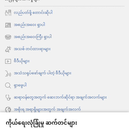
လည်ပတ်ဖို့ တောင်းဆိုပါ
အစည်းအဝေး ရှာပါ
(window
အသစ်
အစည်းအဝေးကြီး ရှာပါ
(window
ဖွ
အသစ်
အသစ် တင်ထားရာများ
င့်
ဖွ
နေ
ဗီဒီယိုများ
င့်
ပါ
နေ
အသံသရုပ်ဖော်ချက် ပါတဲ့ ဗီဒီယိုများ
တယ်)
ပါ
ရှာဖွေပါ
တယ်)
ဆရာဝန်တွေအတွက် ဆေးဘက်ဆိုင်ရာ အချက်အလက်များ
အစိုးရ အရာရှိများအတွက် အချက်အလက်
ကိုယ်ရေးလုံခြုံမှု ဆက်တင်များ
အကူအညီ