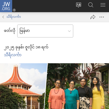
JW.ORG
Log
ဝ
JW.ORG
စာရ
in
က်
ရှာ
သီရိလင်္ကာ
(window
ဘ်
ပါ
အသစ်
ဖတ်လို
ဆိုက်
ဖွ
ဘာသာစကား
င့်
၂၀၂၅ ခုနှစ်၊ ဇူလိုင် ၁၈ ရက်
ကို
နေ
သီရိလင်္ကာ
ပြောင်း
ပါ
ပါ
တယ်)