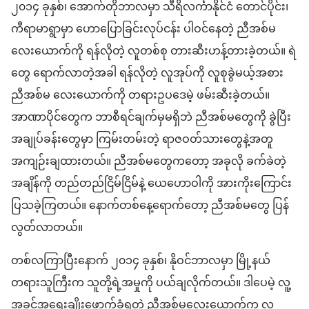
၂၀၁၄ ခုနှစ်၊ အောက်တိုဘာလမှာ သီရိလင်္ကာနိုင်ငံ တောင်ပိုင်း၊
ကီရာမာရွာမှာ ဟောပြောခြင်းလုပ်ငန်း ပါဝင်နေတဲ့ ညီအစ်မ
လေးယောက်ကို ရန်လိုတဲ့ လူတစ်စု တားဆီးဟန့်တားခဲ့တယ်။ ရဲ
တွေ ရောက်လာတဲ့အခါ ရန်လိုတဲ့ လူအုပ်ကို လူစုခွဲမယ့်အစား
ညီအစ်မ လေးယောက်ကို တရားဥပဒေမဲ့ ဖမ်းဆီးခဲ့တယ်။
အာဏာပိုင်တွေက ဘာစီရင်ချက်မှမရှိဘဲ ညီအစ်မတွေကို ခွဲပြီး
အချုပ်ခန်းတွေမှာ ကြမ်းတမ်းတဲ့ ရာဇဝတ်သားတွေနဲ့အတူ
အကျဉ်းချထားတယ်။ ညီအစ်မတွေကတော့ အခုလို ခက်ခဲတဲ့
အချိန်ကို တည်တည်ငြိမ်ငြိမ်နဲ့ ယေဟောဝါကို အားကိုးကြောင်း
ပြသခဲ့ကြတယ်။ နောက်တစ်နေ့ရောက်တော့ ညီအစ်မတွေ ပြန်
လွတ်လာတယ်။
တစ်လကြာပြီးနောက် ၂၀၁၄ ခုနှစ်၊ နိုဝင်ဘာလမှာ မြို့နယ်
တရားသူကြီးက သူတို့ရဲ့အမှုကို ပယ်ချလိုက်တယ်။ ဒါပေမဲ့ လူ့
အခွင့်အရေးချိုးဖောက်ခံရတဲ့ ညီအစ်မလေးယောက်က လူ့