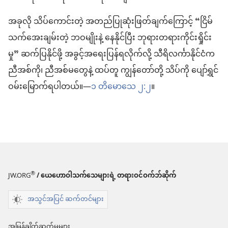
အခုလို သိပ်ကောင်းတဲ့ အတည်ပြုဆုံးဖြတ်ချက်ကြောင့် “ငြိမ်
သက်အေးချမ်းတဲ့ ဘဝမျိုးနဲ့ နေနိုင်ပြီး ဘုရားတရားကိုင်းရှိုင်း
မှု” ဆက်ပြနိုင်ဖို့ အခွင့်အရေးပြန်ရလိုက်လို့ သီရိလင်္ကာနိုင်ငံက
ညီအစ်ကို၊ ညီအစ်မတွေနဲ့ ထပ်တူ ကျွန်တော်တို့ သိပ်ကို ပျော်ရွှင်
ဝမ်းမြောက်ရပါတယ်။—
၁ တိမောသေ ၂:၂
။
®
JW.ORG
/ ယေဟောဝါသက်သေများရဲ့ တရားဝင်ဝက်ဘ်ဆိုက်
အသွင်အပြင် ဆက်တင်များ
အမြန်ချိတ်ဆက်မှုများ