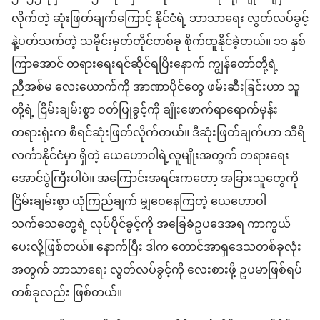
လိုက်တဲ့ ဆုံးဖြတ်ချက်ကြောင့် နိုင်ငံရဲ့ ဘာသာရေး လွတ်လပ်ခွင့်
နဲ့ပတ်သက်တဲ့ သမိုင်းမှတ်တိုင်တစ်ခု စိုက်ထူနိုင်ခဲ့တယ်။ ၁၁ နှစ်
ကြာအောင် တရားရေးရင်ဆိုင်ရပြီးနောက် ကျွန်တော်တို့ရဲ့
ညီအစ်မ လေးယောက်ကို အာဏာပိုင်တွေ ဖမ်းဆီးခြင်းဟာ သူ
တို့ရဲ့ ငြိမ်းချမ်းစွာ ဝတ်ပြုခွင့်ကို ချိုးဖောက်ရာရောက်မှန်း
တရားရုံးက စီရင်ဆုံးဖြတ်လိုက်တယ်။ ဒီဆုံးဖြတ်ချက်ဟာ သီရိ
လင်္ကာနိုင်ငံမှာ ရှိတဲ့ ယေဟောဝါရဲ့လူမျိုးအတွက် တရားရေး
အောင်ပွဲကြီးပါပဲ။ အကြောင်းအရင်းကတော့ အခြားသူတွေကို
ငြိမ်းချမ်းစွာ ယုံကြည်ချက် မျှဝေနေကြတဲ့ ယေဟောဝါ
သက်သေတွေရဲ့ လုပ်ပိုင်ခွင့်ကို အခြေခံဥပဒေအရ ကာကွယ်
ပေးလို့ဖြစ်တယ်။ နောက်ပြီး ဒါက တောင်အာရှဒေသတစ်ခုလုံး
အတွက် ဘာသာရေး လွတ်လပ်ခွင့်ကို လေးစားဖို့ ဥပမာဖြစ်ရပ်
တစ်ခုလည်း ဖြစ်တယ်။