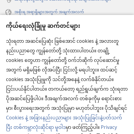
အစိုးရ အရာရှိများအတွက် အချက်အလက်
ကိုယ်ရေးလုံခြုံမှု ဆက်တင်များ
အကူအညီ
သုံးရတာ အဆင်ပြေဆုံး ဖြစ်အောင် cookies နဲ့ အလားတူ
အလှူငွေ
(window
နည်းပညာတွေ ကျွန်တော်တို့ သုံးထားပါတယ်။ တချို့
အသစ်
ကင်းမျှော်စင် အွန်လိုင်းစာကြည့်တိုက်™
cookies တွေဟာ ကျွန်တော်တို့ ဝက်ဘ်ဆိုက် လုပ်ဆောင်မှု
ဖွ
(window
င့်
အတွက် မရှိမဖြစ် လိုအပ်ပြီး ငြင်းလို့ မရပါဘူး။ ထပ်ဆင့်
အသစ်
®
JW Hub
နေ
(window
ဖွ
cookies အသုံးပြုမှုကို သင်တို့အနေနဲ့ လက်ခံနိုင်တယ်။
ပါ
အသစ်
င့်
®
ငြင်းပယ်နိုင်ပါတယ်။ တကယ်တော့ ရည်ရွယ်ချက်က သုံးရတာ
JW Library
တယ်)
ဖွ
နေ
ပိုအဆင်ပြေဖို့ပါပဲ။ ဒီအချက်အလက် တစ်ခုကိုမှ ရောင်းစား
င့်
ပါ
ကင်းမျှော်စင် စာကြည့်တိုက်
မှာ၊ စီးပွားရေးအတွက် အသုံးပြုမှာ မဟုတ်ပါဘူး။ ပိုသိချင်ရင်
နေ
တယ်)
ပါ
Cookies နဲ့ အခြားနည်းပညာများ အသုံးပြုခြင်းနဲ့ပတ်သက်
တယ်)
ပြီး တစ်ကမ္ဘာလုံးဆိုင်ရာ မူဝါဒ
မှာ ဖတ်ကြည့်ပါ။
Privacy