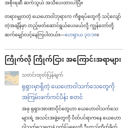
အစိုးရဆီ ဆက်သွယ် အသိပေးထားပါပြီ။
တရားမျှတတဲ့ ယေဟောဝါဘုရားက ကိစ္စရပ်တွေကို သင့်လျော်
တဲ့အချိန်မှာ တည့်မတ်ဆောင်ရွယ်ပေးမယ်လို့ ကျွန်တော်တို့
ဆက်မျှော်လင့်နေကြပါတယ်။—
ဟေရှာယ ၃၀:၁၈
။
ကြိုက်လို ကြိုက်ငြား အကြောင်းအရာများ
သတင်းထုတ်ပြန်ချက်
ရုရှားမှာရှိတဲ့ ယေဟောဝါသက်သေတွေကို
အကြမ်းဖက်ကင်ပိန်း စတင်
အခု ရုရှားအာဏာပိုင်တွေဟာ ယေဟောဝါသက်သေ
များရဲ့ အသင်းအဖွဲ့တွေကို ပိတ်ပင်ရာကနေ ယေဟော
ဝါသက်သေတွေနဲ့ ဝတ်ပြုရေးကို ဦးတည်တိုက်ခိုက်