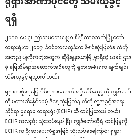
ရုရှားအာဏာပိုင်တွေ သိမ်းယူခွင့်
ရရှိ
၂၀၁၈၊ မေ ၃၊ ကြာသပတေးနေ့မှာ စိန့်ပီတာစဘတ်မြို့တော်
တရားရုံးက ၂၀၁၇၊ ဒီဇင်ဘာလတုန်းက စီရင်ဆုံးဖြတ်ချက်ကို
အတည်ပြုလိုက်တဲ့အတွက် ဆိုနီချနာယာမြို့မှာရှိတဲ့ ယခင် ဌာန
ခွဲ မြေအိမ်ရာအဆောက်အဦတွေကို ရုရှားအစိုးရက ချက်ချင်း
သိမ်းယူခွင့် ရသွားပါတယ်။
ရုရှားအစိုးရ မြေအိမ်ရာအဆောက်အဦ သိမ်းယူမှုကို ကျွန်တော်
တို့ မတားဆီးနိုင်ပေမဲ့ ဒီနေ့ ဆုံးဖြတ်ချက်ကို လူ့အခွင့်အရေး
ဆိုင်ရာ ဥရောပ တရားရုံး (ECHR) ဆီ တင်ပြထားပါတယ်။
ECHR ကလည်း သုံးသပ်နေပါပြီ။ ကျွန်တော်တို့ရဲ့ တင်ပြမှုကို
ECHR က ဦးစားပေးကိစ္စအဖြစ် သုံးသပ်နေကြောင်း ရုရှား