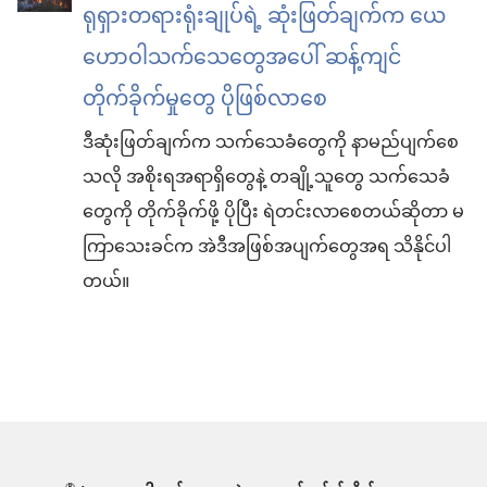
ရုရှားတရားရုံးချုပ်ရဲ့ ဆုံးဖြတ်ချက်က ယေ
ဟောဝါသက်သေတွေအပေါ် ဆန့်ကျင်
တိုက်ခိုက်မှုတွေ ပိုဖြစ်လာစေ
ဒီဆုံးဖြတ်ချက်က သက်သေခံတွေကို နာမည်ပျက်စေ
သလို အစိုးရအရာရှိတွေနဲ့ တချို့သူတွေ သက်သေခံ
တွေကို တိုက်ခိုက်ဖို့ ပိုပြီး ရဲတင်းလာစေတယ်ဆိုတာ မ
ကြာသေးခင်က အဲဒီအဖြစ်အပျက်တွေအရ သိနိုင်ပါ
တယ်။