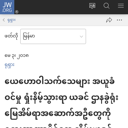
JW.ORG
Log
ဝ
JW.ORG
စာရ
in
က်
ရှာ
ရုရှား
(window
ဘ်
ပါ
အသစ်
ဖတ်လို
ဆိုက်
ဖွ
ဘာသာစကား
င့်
မေ ၃၊ ၂၀၁၈
ကို
နေ
ရုရှား
ပြောင်း
ပါ
ပါ
တယ်)
ယေဟောဝါသက်သေများ အယူခံ
ဝင်မှု ရှုံးနိမ့်သွားရာ ယခင် ဌာနခွဲရုံး
မြေအိမ်ရာအဆောက်အဦတွေကို