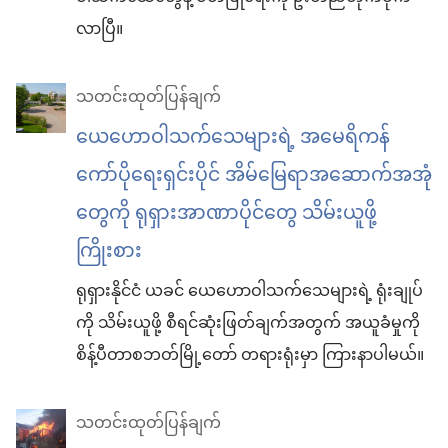
လာပြီ။
သတင်းထုတ်ပြန်ချက်
ယေဟောဝါသက်သေများရဲ့ အမေရိကန်
ကော်ပိုရေးရှင်း​ပိုင် အိမ်မြေ​ရာ​အဆောက်အအုံ
တွေကို ရုရှား​အာဏာပိုင်တွေ သိမ်းယူ​ဖို့
ကြိုးစား
ရုရှား​နိုင်ငံ ယခင် ယေဟောဝါသက်သေများရဲ့ ရုံးချုပ်​
ကို သိမ်းယူ​ဖို့ စီရင်​ဆုံးဖြတ်ချက်​အတွက် အယူခံ​မှု​ကို
စိန့်​ပီတာစဘတ်​မြို့တော် တရားရုံးမှာ ကြားနာ​ပါ​မယ်။
သတင်းထုတ်ပြန်ချက်