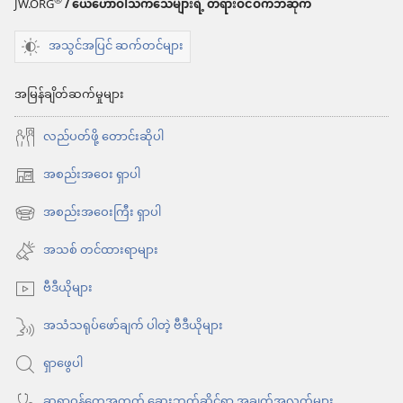
®
JW.ORG
/ ယေဟောဝါသက်သေများရဲ့ တရားဝင်ဝက်ဘ်ဆိုက်
အသွင်အပြင် ဆက်တင်များ
အမြန်ချိတ်ဆက်မှုများ
လည်ပတ်ဖို့ တောင်းဆိုပါ
အစည်းအဝေး ရှာပါ
(window
အသစ်
အစည်းအဝေးကြီး ရှာပါ
(window
ဖွ
အသစ်
အသစ် တင်ထားရာများ
င့်
ဖွ
နေ
ဗီဒီယိုများ
င့်
ပါ
နေ
အသံသရုပ်ဖော်ချက် ပါတဲ့ ဗီဒီယိုများ
တယ်)
ပါ
ရှာဖွေပါ
တယ်)
ဆရာဝန်တွေအတွက် ဆေးဘက်ဆိုင်ရာ အချက်အလက်များ