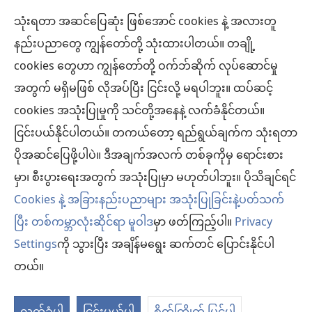
သုံးရတာ အဆင်ပြေဆုံး ဖြစ်အောင် cookies နဲ့ အလားတူ
အလှူငွေ
(window
နည်းပညာတွေ ကျွန်တော်တို့ သုံးထားပါတယ်။ တချို့
အသစ်
ကင်းမျှော်စင် အွန်လိုင်းစာကြည့်တိုက်™
cookies တွေဟာ ကျွန်တော်တို့ ဝက်ဘ်ဆိုက် လုပ်ဆောင်မှု
ဖွ
(window
င့်
အတွက် မရှိမဖြစ် လိုအပ်ပြီး ငြင်းလို့ မရပါဘူး။ ထပ်ဆင့်
အသစ်
®
JW Hub
နေ
(window
ဖွ
cookies အသုံးပြုမှုကို သင်တို့အနေနဲ့ လက်ခံနိုင်တယ်။
ပါ
အသစ်
င့်
®
ငြင်းပယ်နိုင်ပါတယ်။ တကယ်တော့ ရည်ရွယ်ချက်က သုံးရတာ
JW Library
တယ်)
ဖွ
နေ
ပိုအဆင်ပြေဖို့ပါပဲ။ ဒီအချက်အလက် တစ်ခုကိုမှ ရောင်းစား
င့်
ပါ
ကင်းမျှော်စင် စာကြည့်တိုက်
မှာ၊ စီးပွားရေးအတွက် အသုံးပြုမှာ မဟုတ်ပါဘူး။ ပိုသိချင်ရင်
နေ
တယ်)
ပါ
Cookies နဲ့ အခြားနည်းပညာများ အသုံးပြုခြင်းနဲ့ပတ်သက်
တယ်)
ပြီး တစ်ကမ္ဘာလုံးဆိုင်ရာ မူဝါဒ
မှာ ဖတ်ကြည့်ပါ။
Privacy
Settings
ကို သွားပြီး အချိန်မရွေး ဆက်တင် ပြောင်းနိုင်ပါ
Copyright
© 2026 Watch Tower Bible and Tract Society of Pennsylvania.
လိုက်နာရန် စည်းကမ်းများ
|
ကိုယ်ရေးလုံခြုံမှု မူဝါဒ
|
ကိုယ်ရေးလုံခြုံမှု ဆက်
တယ်။
တင်များ