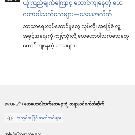
ယုံကြည်ချက်ကြောင့် ထောင်ကျနေတဲ့ ယေ
ဟောဝါသက်သေများ—ဒေသအလိုက်
ဘာသာရေးလုပ်ဆောင်မှုတွေ လုပ်လို့၊ အခြေခံ လူ့
အခွင့်အရေးကို ကျင့်သုံးလို့ ယေဟောဝါသက်သေတွေ
ထောင်ကျနေတဲ့ ဒေသများ။
®
JW.ORG
/ ယေဟောဝါသက်သေများရဲ့ တရားဝင်ဝက်ဘ်ဆိုက်
အသွင်အပြင် ဆက်တင်များ
အမြန်ချိတ်ဆက်မှုများ