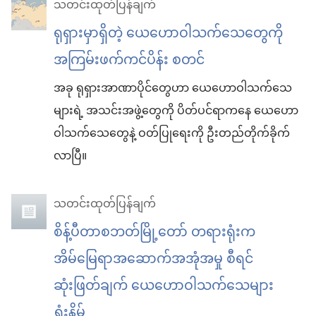
သတင်းထုတ်ပြန်ချက်
ရုရှားမှာရှိတဲ့ ယေဟောဝါသက်သေတွေကို
အကြမ်းဖက်ကင်ပိန်း စတင်
အခု ရုရှားအာဏာပိုင်တွေဟာ ယေဟောဝါသက်သေ
များရဲ့ အသင်းအဖွဲ့တွေကို ပိတ်ပင်ရာကနေ ယေဟော
ဝါသက်သေတွေနဲ့ ဝတ်ပြုရေးကို ဦးတည်တိုက်ခိုက်
လာပြီ။
သတင်းထုတ်ပြန်ချက်
စိန့်ပီတာစဘတ်မြို့တော် တရားရုံးက
အိမ်မြေရာအဆောက်အအုံအမှု စီရင်
ဆုံးဖြတ်ချက် ယေဟောဝါသက်သေများ
ရှုံးနိမ့်