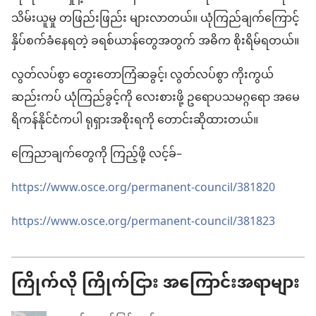
သိမ်းယူမှု တဖြည်းဖြည်း များလာတယ်။ ယုံကြည်ချက်ကြောင့်
နှိပ်စက်ခံနေရတဲ့ ခရစ်ယာန်တွေအတွက် အဓိက စိုးရိမ်ရတယ်။
လွတ်လပ်စွာ တွေးတောကြံဆခွင့်၊ လွတ်လပ်စွာ ကိုးကွယ်
ဆည်းကပ် ယုံကြည်ခွင့်ကို လေးစားဖို့ ဥရောပသမဂ္ဂရော အမေ
ရိကန်နိုင်ငံကပါ ရုရှားအစိုးရကို တောင်းဆိုထားတယ်။
ကြေညာချက်တွေကို ကြည့်ဖို့ လင့်ခ်–
https://www.osce.org/permanent-council/381820
https://www.osce.org/permanent-council/381823
ကြိုက်လို ကြိုက်ငြား အကြောင်းအရာများ