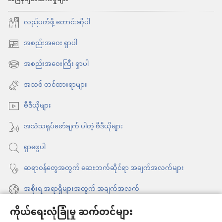
လည်ပတ်ဖို့ တောင်းဆိုပါ
အစည်းအဝေး ရှာပါ
(window
အသစ်
အစည်းအဝေးကြီး ရှာပါ
(window
ဖွ
အသစ်
အသစ် တင်ထားရာများ
င့်
ဖွ
နေ
ဗီဒီယိုများ
င့်
ပါ
နေ
အသံသရုပ်ဖော်ချက် ပါတဲ့ ဗီဒီယိုများ
တယ်)
ပါ
ရှာဖွေပါ
တယ်)
ဆရာဝန်တွေအတွက် ဆေးဘက်ဆိုင်ရာ အချက်အလက်များ
အစိုးရ အရာရှိများအတွက် အချက်အလက်
ကိုယ်ရေးလုံခြုံမှု ဆက်တင်များ
အကူအညီ