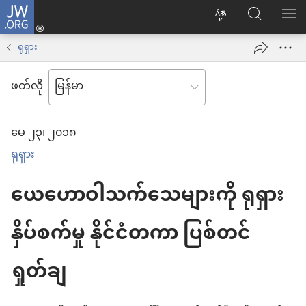
JW.ORG
Log
ဝ
JW.ORG
စာရ
in
က်
ရှာ
ရုရှား
(window
ဘ်
ပါ
အသစ်
ဖတ်လို
ဆိုက်
ဖွ
ဘာသာစကား
င့်
မေ ၂၃၊ ၂၀၁၈
ကို
နေ
ရုရှား
ပြောင်း
ပါ
ပါ
တယ်)
ယေဟောဝါသက်သေများကို ရုရှား
နှိပ်စက်မှု နိုင်ငံတကာ ပြစ်တင်
ရှုတ်ချ