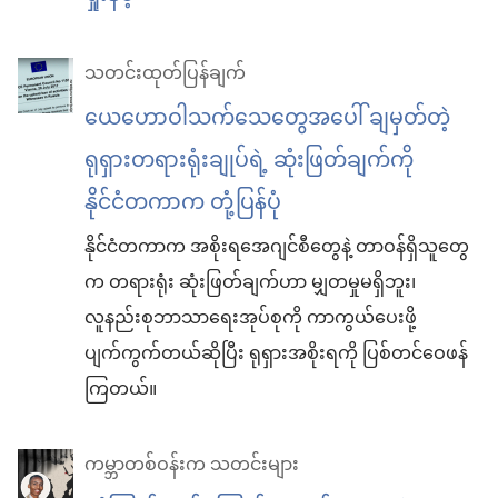
သတင်းထုတ်ပြန်ချက်
ယေဟောဝါသက်သေတွေအပေါ် ချမှတ်တဲ့
ရုရှားတရားရုံးချုပ်ရဲ့ ဆုံးဖြတ်ချက်ကို
နိုင်ငံတကာက တုံ့ပြန်ပုံ
နိုင်ငံတကာက အစိုးရအေဂျင်စီတွေနဲ့ တာဝန်ရှိသူတွေ
က တရားရုံး ဆုံးဖြတ်ချက်ဟာ မျှတမှုမရှိဘူး၊
လူနည်းစုဘာသာရေးအုပ်စုကို ကာကွယ်ပေးဖို့
ပျက်ကွက်တယ်ဆိုပြီး ရုရှားအစိုးရကို ပြစ်တင်ဝေဖန်
ကြတယ်။
ကမ္ဘာတစ်ဝန်းက သတင်းများ