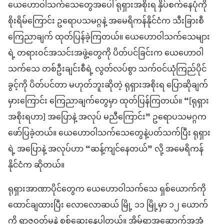
ယေဟောဝါသက်သေတွေအပေါ် ရုရှားအစိုးရ နှိပ်စက်နေပုံကို
စိုးရိမ်ကြောင်း ဥရောပသမဂ္ဂနဲ့ အမေရိကန်နိုင်ငံက သီးခြားစီ
ကြေညာချက် ထုတ်ပြန်ခဲ့ကြတယ်။ ယေဟောဝါသက်သေများ
ရဲ့ တရားဝင်အသင်းအဖွဲ့တွေကို ပိတ်ပင်ခြင်းက ယေဟောဝါ
သက်သေ တစ်ဦးချင်းစီရဲ့ လွတ်လပ်စွာ သက်ဝင်ယုံကြည်ပိုင်
ခွင့်ကို ပိတ်ပင်တာ မဟုတ်ဘူးဆိုတဲ့ ရုရှားအစိုးရ ပြောဆိုချက်
မှားကြောင်း ကြေညာချက်တွေမှာ ထုတ်ပြန်ကြတယ်။ “[ရုရှား
အစိုးရဟာ] အပြောနဲ့ အလုပ် မညီကြောင်း” ဥရောပသမဂ္ဂက
ဖော်ပြခဲ့တယ်။ ယေဟောဝါသက်သေတွေနဲ့ပတ်သက်ပြီး ရုရှား
ရဲ့ အပြောနဲ့ အလုပ်ဟာ “ဆန့်ကျင်နေတယ်” လို့ အမေရိကန်
နိုင်ငံက ဆိုတယ်။
ရုရှားအာဏာပိုင်တွေက ယေဟောဝါသက်သေ ရှစ်ယောက်ကို
ထောင်ချထားပြီး လောလောဆယ် မြို့ ၁၁ မြို့မှာ ၁၂ ယောက်
ကို ရာဇဝတ်မှုနဲ့ စစ်ဆေးနေပါတယ်။ အိမ်ရာအဆောက်အအုံ