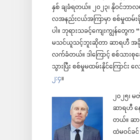
နှစ် ချခံရတယ်။ ၂၀၂၃၊ နိုဝင်ဘာလမှာ
လအနည်းငယ်အကြာမှာ စစ်မှုထမ်းဖို့
ပါ။ ဘုရားသခင့်ကျေးကျွန်တွေက
မသင်ယူသင့်ဘူးဆိုတာ ဆာရဟီ အခိ
လက်ခံတယ်။ ဒါကြောင့် စစ်သားစုဆ
သွားပြီး စစ်မှုမထမ်းနိုင်ကြောင်း
၂:၄
။
၂၀၂၅၊ မတ
ဆာရဟီ နေခ
တယ်။ ဆာရ
ထဲမဝင်ခင်