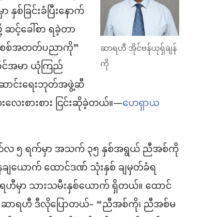
 နှစ်ခြင်းခံပြီးနောက်
 ဆင့်ခေါ်စာ ရခဲ့တာ
 “စစ်အတတ်ပညာကို”
ဆာရဟီ အိုင်ဗန်ယုရှ်ချန်
ကို
ုင်အမာ ယုံကြည်
ောင်းရေးဘုတ်အဖွဲ့ဆီ
 လေးလေးစားစား ငြင်းဆိုခဲ့တယ်။—
ဟေရှာယ
်လ ၅ ရက်မှာ အသက် ၃၅ နှစ်အရွယ် ညီအစ်ကို
ျယောက် ထောင်ဒဏ် သုံးနှစ် ချမှတ်ခံရ
ဟီမှာ သားသမီးနှစ်ယောက် ရှိတယ်။ ထောင်
 ဆာရဟီ ဒီလိုပြောတယ်– “ညီအစ်ကို၊ ညီအစ်မ