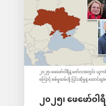
၂၀၂၅၊ ဖေဖော်ဝါရီနဲ့ မတ်လအတွင်း ယူကရိန
ကြောင့် စစ်မှုထမ်းဖို့ ငြင်းဆိုမှုနဲ့ ထောင်ချခ
၂၀၂၅၊ ဖေဖော်ဝါရီ