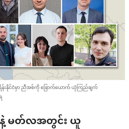
်းနိုင်ငံမှာ ညီအစ်ကို ခြောက်ယောက် ယုံကြည်ချက်
ံရ
နဲ့ မတ်လအတွင်း ယူ