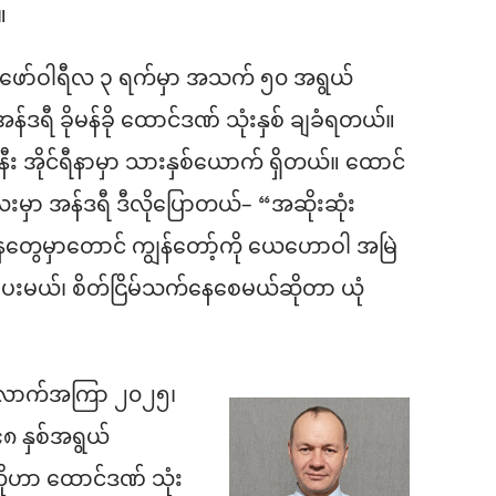
။
ဖော်ဝါရီလ ၃ ရက်မှာ အသက် ၅၀ အရွယ်
န်ဒရီ ခိုမန်ခို ထောင်ဒဏ် သုံးနှစ် ချခံရတယ်။
ဇနီး အိုင်ရီနာမှာ သားနှစ်ယောက် ရှိတယ်။ ထောင်
မှာ အန်ဒရီ ဒီလိုပြောတယ်– “အဆိုးဆုံး
ွေမှာတောင် ကျွန်တော့်ကို ယေဟောဝါ အမြဲ
းမယ်၊ စိတ်ငြိမ်သက်နေစေမယ်ဆိုတာ ယုံ
ောက်အကြာ ၂၀၂၅၊
၈ နှစ်အရွယ်
ကိုဟာ ထောင်ဒဏ် သုံး