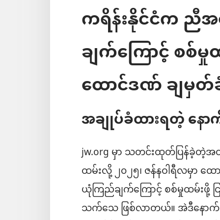
ကရိန်းနိုင်ငံက ညီ
ချက်ကြောင့် စစ်မှုထမ်
ထောင်ဒဏ် ချမှတ်
အချုပ်ခံထားရတဲ့ နော
jw.org မှာ သတင်းထုတ်ပြန်ခဲ့တဲ့အတ
ထမ်းလို့ ၂၀၂၅၊ ဇန်နဝါရီလမှာ ထောင်
ယုံကြည်ချက်ကြောင့် စစ်မှုထမ်းဖို့ 
သက်သေ ဖြစ်လာတယ်။ အဲဒီနောက် 