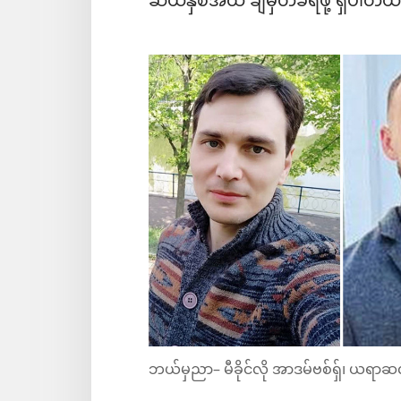
ဆယ်နှစ်အထိ ချမှတ်ခံရဖို့ ရှိပါတယ
ဘယ်မှညာ– မီခိုင်လို အာဒမ်ဗစ်ရှ်၊ ယရာဆလာ့