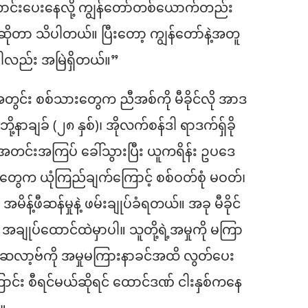
ာင်းပေးနေလို့ ကျွန်တော်တစ်ယောက်တည်း
ိုတာ သိပါတယ်။ ပြီးတော့ ကျွန်တော်နဲ့အတူ
ည်း အမြဲရှိတယ်။”
အတွင်း စစ်သားတွေက ညီအစ်ကို မီခိုင်လို အာဒ
့နာချခ် (၂၈ နှစ်)၊ အိုလက်စန်ဒါ ရာဒက်ရှ်ခို
ီ အတင်းအကြပ် ခေါ်သွားပြီး ယူကရိန်း ဥပဒေ
ုတွေက ယုံကြည်ချက်ကြောင့် စစ်ဝတ်စုံ မဝတ်၊
်ဖီဆန်မှုနဲ့ ဖမ်းချုပ်ခံရတယ်။ အခု မီခိုင်
က အချုပ်ထောင်ထဲမှာပါ။ သူတို့ရဲ့အမှုကို မကြာ
ာဆလာ့ဗ်ကို အမှုမကြားနာခင်အထိ လွတ်ပေး
ာင်း စီရင်မယ်ဆိုရင် ထောင်ဒဏ် ငါးနှစ်ကနေ