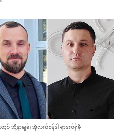
်။
ဗ် ဘို့နာချခ်၊ အိုလက်စန်ဒါ ရာဒက်ရှ်ခို