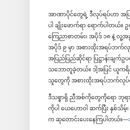
အာဏာပိုင်တွေရဲ့ ဒီလုပ်ရပ်ဟာ အ
ပါ ချိုးဖောက်ရာ ရောက်ပါတယ်။ ဥပ
ကြေညာစာတမ်း၊ အပိုဒ် ၁၈ နဲ့ လူ့အ
အပိုဒ် ၉ မှာ အစားထိုးအရပ်ဘက်လုပ်င
အပြည်ပြည်ဆိုင်ရာ ပြဋ္ဌာန်းချက်ဥပဒေ
သဘောတူခဲ့တယ်။ ဒါ့အပြင် ယူကရိန်း
သူတွေကို အစားထိုးအရပ်ဘက်လုပ်ငန
ဒီသစ္စာရှိ ညီအစ်ကိုတွေကိုရော ဘုရာ
ကိုပါ ယေဟောဝါ ဆက်ပြီး နှစ်သိမ့်
က ဆုတောင်းပေးနေကြပါတယ်။—