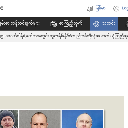
း
မြန်မာ
Log
ဘာသာစကား
(w
ရွေးချယ်
အ
မ်းစာ သွန်သင်ချက်များ
စာကြည့်တိုက်
သတင်း
ပါ
ဖွ
င့်
န
ပါ
တ