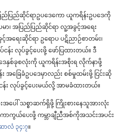
ပြည်ပြည်ဆိုင်ရာဥပဒေကော ယူကရိန်းဥပဒေကို
မာ၊ အပြည်ပြည်ဆိုင်ရာ လူ့အခွင့်အရေး
ခွင့်အရေးဆိုင်ရာ ဥရောပ ပဋိညာဉ်စာတမ်း၊
န်း လုပ်ခွင့်ပေးဖို့ ဖော်ပြထားတယ်။ ဒီ
နှစ်ခုစလုံးကို ယူကရိန်းအစိုးရ လိုက်နာဖို့
 အခြေခံဥပဒေမှာလည်း စစ်မှုထမ်းဖို့ ငြင်းဆို
်း လုပ်ခွင့်ပေးမယ်လို့ အာမခံထားတယ်။
းအပေါ် သစ္စာဆက်ရှိဖို့ ကြိုးစားနေသူအားလုံး
၊ ကာကွယ်ပေးဖို့ ကမ္ဘာချီညီအစ်ကိုအသင်းအပင်း
ဆာလံ ၃၄:၇
။