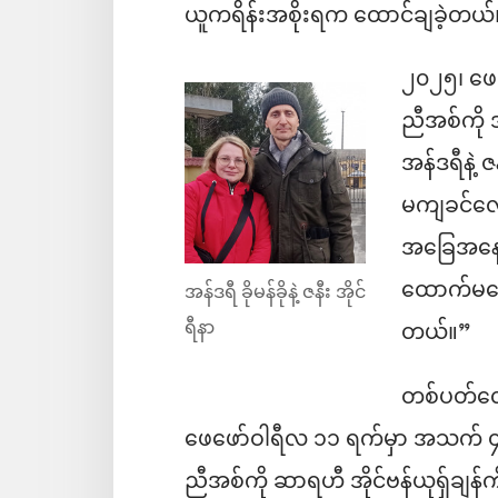
ယူကရိန်းအစိုးရက ထောင်ချခဲ့တယ်
၂၀၂၅၊ ဖေ
ညီအစ်ကို အ
အန်ဒရီနဲ့ 
မကျခင်လေး
အခြေအနေတ
ထောက်မပေ
အန်ဒရီ ခိုမန်ခိုနဲ့ ဇနီး အိုင်
ရီနာ
တယ်။”
တစ်ပတ်လ
ဖေဖော်ဝါရီလ ၁၁ ရက်မှာ အသက် ၄
ညီအစ်ကို ဆာရဟီ အိုင်ဗန်ယုရှ်ချန်