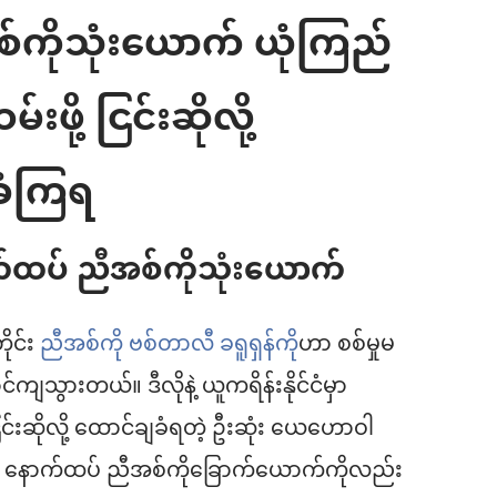
အစ်ကိုသုံးယောက် ယုံကြည်
းဖို့ ငြင်းဆိုလို့
ခံကြရ
က်ထပ် ညီအစ်ကိုသုံးယောက်
ိုင်း
ညီအစ်ကို ဗစ်တာလီ ခရူရှန်ကို
ဟာ စစ်မှုမ
ကျသွားတယ်။ ဒီလိုနဲ့ ယူကရိန်းနိုင်ငံမှာ
ငြင်းဆိုလို့ ထောင်ချခံရတဲ့ ဦးဆုံး ယေဟောဝါ
နောက်ထပ် ညီအစ်ကိုခြောက်ယောက်ကိုလည်း