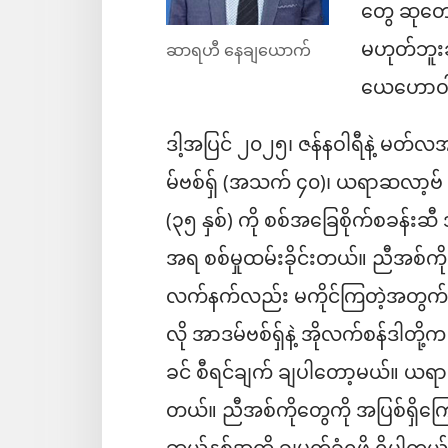
တွေ ဆုတေ
မဟုတ်ဘူးဆ
ဆာရဟီ နေချယောက်
ယေဟောဝါလ
ဒါ့အပြင် ၂၀၂၅၊ ဇန်နဝါရီနဲ့ မတ်လ
မ်ဗစ်ရှ် (အသက် ၄၀)၊ ယရာဆလာ့ဗ် ဘို
(၃၅ နှစ်) ကို စစ်အခြေစိုက်စခန်းဆ
အရ စစ်မှုထမ်းခိုင်းတယ်။ ညီအစ်ကိ
လက်နက်လည်း မကိုင်ကြတဲ့အတွက် အမိန့
လို အာဒမ်ဗစ်ရှ်နဲ့ အိုလက်စန်ဒါတို့
ခင် စီရင်ချက် ချပါတော့မယ်။ ယရ
တယ်။ ညီအစ်ကိုတွေကို အပြစ်ရှိကြေ