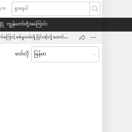
 in
indow
ရှာဖွေ
သစ်
ပါ
ကျွန်တော်တို့အကြောင်း
၂၀၂၅၊ ဖေဖော်ဝါရီနဲ့ မတ်လအတွင်း ယူကရိန်းနိုင်ငံက ညီအစ်ကိုသုံးယောက် ယုံကြည်ချက်ကြောင့် စစ်မှုထမ်းဖို့ ငြင်းဆိုလို့ ထောင်ဒဏ် ချမှတ်ခံကြရ
ေ
ဖတ်လို
ယ်)