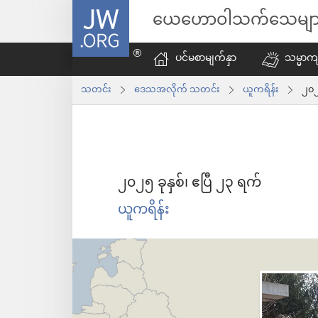
JW.ORG
ယေဟောဝါသက်သေမျာ
ပင်မစာမျက်နှာ
သမ္မာကျ
သတင်း
ဒေသအလိုက် သတင်း
ယူကရိန်း
၂၀၂၅ ခုနှစ်၊ ဧပြီ ၂၃ ရက်
ယူကရိန်း