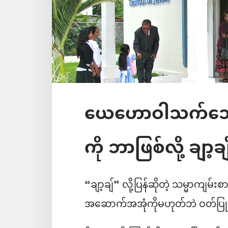
ယေဟောဝါသက်သေတွ
ကို ဘာဖြစ်လို့ ချာ့ခ
“ချာ့ချ်” လို့ပြန်ဆိုတဲ့ သမ္မာကျ
အဆောက်အအုံကိုမဟုတ်ဘဲ ဝတ်ပြုတဲ