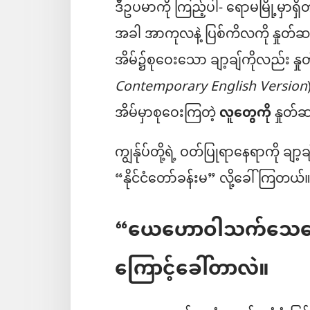
ဒီဥပမာကို ကြည့်ပါ- ရောမမြို့မှာရ
အခါ အာကုလနဲ့ ပြစ်ကိလကို နှုတ်ဆက
အိမ်၌စုဝေးသော ချာ့ချ်ကိုလည်း န
Contemporary English Version
အိမ်မှာစုဝေးကြတဲ့
လူတွေကို
နှုတ်
ကျွန်ုပ်တို့ရဲ့ ဝတ်ပြုရာနေရာကို ချာ
“နိုင်ငံတော်ခန်းမ” လို့ခေါ်ကြတယ်
“ယေဟောဝါသက်သေတွေရဲ့
ကြောင့်ခေါ်တာလဲ။