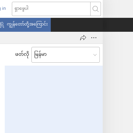
 in
indow
ရှာဖွေ
သစ်
ပါ
ကျွန်တော်တို့အကြောင်း
ေ
ဖတ်လို
ယ်)