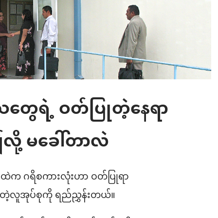
ေရဲ့ ဝတ်ပြုတဲ့နေရာ
ျ်လို့ မခေါ်တာလဲ
မ်းစာထဲက ဂရိစကားလုံးဟာ ဝတ်ပြုရာ
့လူအုပ်စုကို ရည်ညွှန်းတယ်။