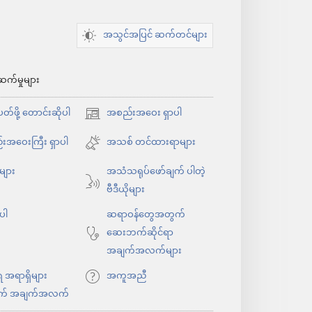
အသွင်အပြင် ဆက်တင်များ
ဆက်မှုများ
်ဖို့ တောင်းဆိုပါ
အစည်းအဝေး ရှာပါ
(window
အသစ်
းအဝေးကြီး ရှာပါ
အသစ် တင်ထားရာများ
ဖွ
ုများ
အသံသရုပ်ဖော်ချက် ပါတဲ့
င့်
ဗီဒီယိုများ
နေ
ပါ
ပါ
ဆရာဝန်တွေအတွက်
တယ်)
ဆေးဘက်ဆိုင်ရာ
အချက်အလက်များ
ရ အရာရှိများ
အကူအညီ
က် အချက်အလက်