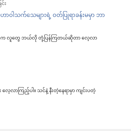
င်း
ောဝါသက်သေများရဲ့ ဝတ်ပြုရာခန်းမမှာ ဘာ
်ကွက်က လူတွေ ဘယ်လို တုံ့ပြန်ကြတယ်ဆိုတာ လေ့လာ
လာကြည့်ပါ။ သင်နဲ့ နီးတဲ့နေရာမှာ ကျင်းပတဲ့