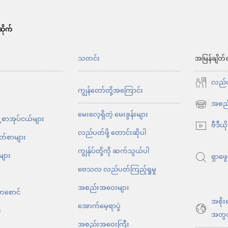
ိုက်
်
သတင်း
အမြန်ချိတ်
ာ
လည်ပတ
ကျွန်တော်တို့အကြောင်း
အစည်
(window
မေးလေ့ရှိတဲ့ မေးခွန်းများ
့ စာအုပ်ငယ်များ
အသစ်
ဗီဒီယိ
လည်ပတ်ဖို့ တောင်းဆိုပါ
ဖွ
ိတ်စာများ
င့်
ကျွန်ုပ်တို့ကို ဆက်သွယ်ပါ
များ
ရှာဖွေ
နေ
ဗေသလ လည်ပတ်ကြည့်ရှုမှု
ပါ
အစည်းအဝေးများ
တယ်)
စာစောင်
အစိုး
အောက်မေ့ရာပွဲ
း
အတွ
အစည်းအဝေးကြီး