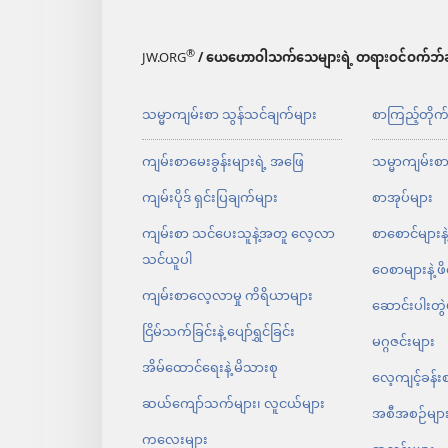
®
JW.ORG
/ ယေဟောဝါသက်သေများရဲ့ တရားဝင်ဝက်ဘ်ဆ
သမ္မာကျမ်းစာ သွန်သင်ချက်များ
စာကြည့်တိုက
ကျမ်းစာမေးခွန်းများရဲ့ အဖြေ
သမ္မာကျမ်းစ
ကျမ်းပိုဒ် ရှင်းပြချက်များ
စာအုပ်များ
ကျမ်းစာ သင်ပေးသူနဲ့အတူ လေ့လာ
စာစောင်များနဲ
သင်ယူပါ
ဝေစာများနဲ့ ဖ
ကျမ်းစာလေ့လာမှု ကိရိယာများ
ဆောင်းပါးတွဲ
ငြိမ်သက်ခြင်းနဲ့ ပျော်ရွှင်ခြင်း
မဂ္ဂဇင်းများ
အိမ်ထောင်ရေးနဲ့ မိသားစု
လေ့ကျင့်ခန်း
ဆယ်ကျော်သက်များ၊ လူငယ်များ
အစီအစဉ်မျာ
ကလေးများ