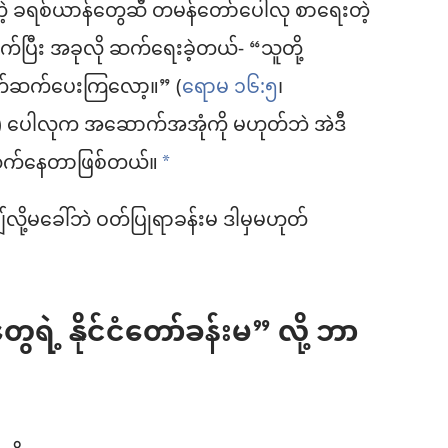
ှိတဲ့ ခရစ်ယာန်တွေဆီ တမန်တော်ပေါလု စာရေးတဲ့
်ပြီး အခုလို ဆက်ရေးခဲ့တယ်- “သူတို့
ှုတ်ဆက်ပေးကြလော့။” (
ရောမ ၁၆:၅
၊
) ပေါလုက အဆောက်အအုံကို မဟုတ်ဘဲ အဲဒီ
ဆက်နေတာဖြစ်တယ်။
a
့ချ်လို့မခေါ်ဘဲ ဝတ်ပြုရာခန်းမ ဒါမှမဟုတ်
။
 နိုင်ငံတော်ခန်းမ” လို့ ဘာ