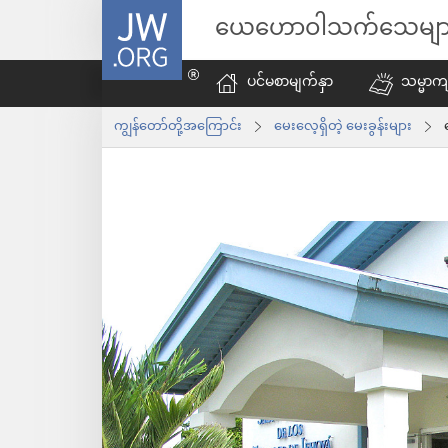
JW.ORG
ယေဟောဝါသက်သေမျာ
ပင်မစာမျက်နှာ
သမ္မာကျ
ကျွန်တော်တို့အကြောင်း
မေးလေ့ရှိတဲ့ မေးခွန်းများ