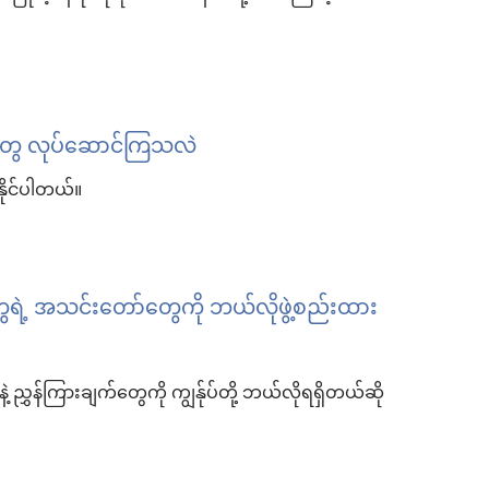
ဘာတွေ လုပ်ဆောင်ကြသလဲ
ိုင်ပါတယ်။
 အသင်းတော်တွေကို ဘယ်လိုဖွဲ့စည်းထား
့ ညွှန်ကြားချက်တွေကို ကျွန်ုပ်တို့ ဘယ်လိုရရှိတယ်ဆို