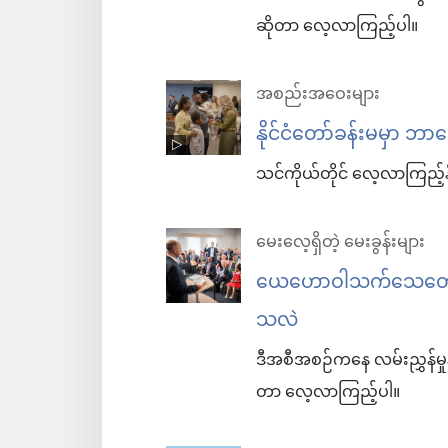
ဆိုတာ လေ့လာကြည့်ပါ။
အစည်းအဝေးများ
နိုင်ငံတော်ခန်းမမှာ 
သင်ကိုယ်တိုင် လေ့လာကြည့်န
မေးလေ့ရှိတဲ့ မေးခွန်းများ
ယေဟောဝါသက်သေတွေရဲ့
သလဲ
ဒီအစီအစဉ်ကနေ လမ်းညွှန်မှုနဲ
တာ လေ့လာကြည့်ပါ။