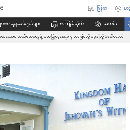
း
မြန်မာ
Log
ဘာသာစကား
(w
ရွေးချယ်
အ
မ်းစာ သွန်သင်ချက်များ
စာကြည့်တိုက်
သတင်း
ပါ
ဖွ
င့်
ယေဟောဝါသက်သေတွေရဲ့ ဝတ်ပြုတဲ့နေရာကို ဘာဖြစ်လို့ ချာ့ချ်လို့ မခေါ်တာလဲ
န
ပါ
တ