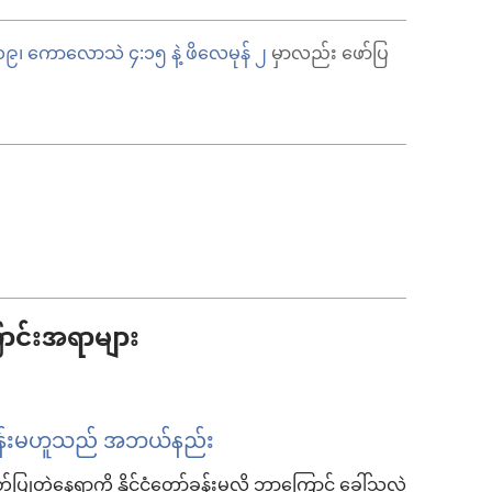
၁၉၊
ကောလောသဲ ၄:၁၅ နဲ့
ဖိလေမုန် ၂
မှာလည်း ဖော်ပြ
ောင်းအရာများ
ာ်ခန်းမဟူသည် အဘယ်နည်း
့နေရာကို နိုင်ငံတော်ခန်းမလို့ ဘာကြောင့် ခေါ်သလဲ