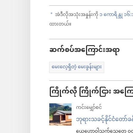
အဲဒီလိုအသုံးအနှုန်းကို
၁ ကောရိန္သု ၁၆:
a
ထားတယ်။
ဆက်စပ်အကြောင်းအရာ
မေးလေ့ရှိတဲ့ မေးခွန်းများ
ကြိုက်လို ကြိုက်ငြား အကြ
ကင်းမျှော်စင်
ဘုရားသခင့်နိုင်ငံတေ
ယေဟောဝါသက်သေတွေ ဝတ်ပြုတဲ