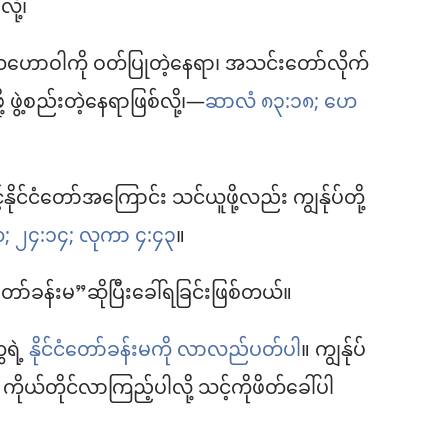
ို့၊
ယေဟောဝါကို ဝတ်ပြုတဲ့နေရာ၊ အသင်းတော်လိုက်
 ဖွဲ့စည်းတဲ့နေရာဖြစ်လို့၊​—
ဆာလံ ၈၃:၁၈;
ဟေ
ိုင်ငံတော်အကြောင်း သင်ယူဖို့လည်း ကျွန်ုပ်တို့
;
၂၄:၁၄;
လုကာ ၄:၄၃
။
်ခန်းမ”ဆိုပြီးခေါ်ရခြင်းဖြစ်တယ်။
ရဲ့
နိုင်ငံတော်ခန်းမကို လာလည်ပတ်ပါ
။ ကျွန်ုပ်
ယ်တိုင်လာကြည့်ပါလို့ သင့်ကိုဖိတ်ခေါ်ပါ