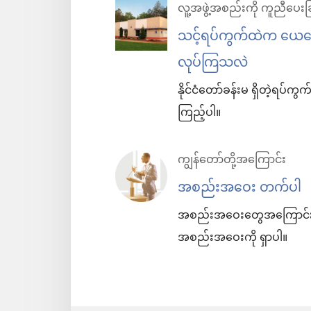
လူ့အဖွဲ့အစည်းကို ကူညီပေးခြ
သင့်ရပ်ကွက်ထဲက ယေဟ
လုပ်ကြသလဲ
နိုင်ငံတော်ခန်းမ ရှိတဲ့ရပ
ကြည့်ပါ။
ကျွန်တော်တို့အကြောင်း
အစည်းအဝေး တက်ပါ
အစည်းအဝေးတွေအကြောင်း လေ့
အစည်းအဝေးကို ရှာပါ။