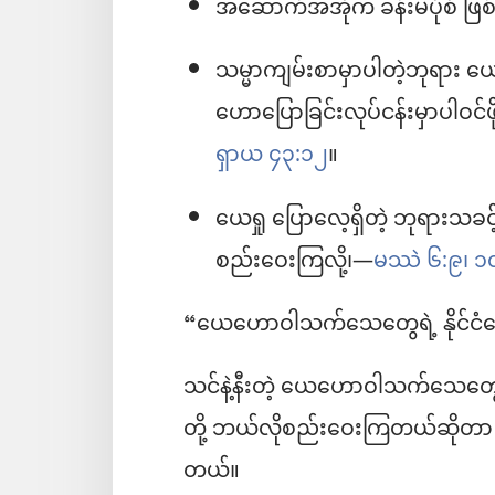
အဆောက်အအုံက ခန်းမပုံစံ ဖြစ်လ
သမ္မာကျမ်းစာမှာပါတဲ့ဘုရား 
ဟောပြောခြင်းလုပ်ငန်းမှာပါဝင်ဖို့
ရှာယ ၄၃:၁၂
။
ယေရှု ပြောလေ့ရှိတဲ့ ဘုရားသခင့်န
စည်းဝေးကြလို့၊​—
မဿဲ ၆:၉၊ ၁၀
“ယေဟောဝါသက်သေတွေရဲ့ နိုင်ငံတော
သင်နဲ့နီးတဲ့ ယေဟောဝါသက်သေတွေ
တို့ ဘယ်လိုစည်းဝေးကြတယ်ဆိုတာ ကို
တယ်။