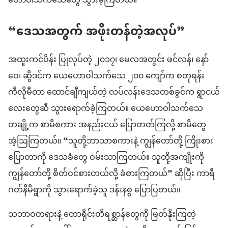
ဟောဝါသက်သေတွေ သွားခဲ့ကြတယ်။
“ဒေသအတွက် အဖိုးတန်တဲ့အလုပ်”
အထူးကင်ပိန်း ပြုလုပ်တဲ့ ၂၀၁၇၊ မေလအတွင်း ဖင်လန်၊ နော်
ဝေ၊ ဆွီဒင်က ယေဟောဝါသက်သေ ၂၀၀ ကျော်က စတုရန်း
ကီလိုမီတာ ထောင်ချီကျယ်တဲ့ လပ်လန်းဒေသတစ်ခွင်က ရွာငယ်
လေးတွေဆီ သွားရောက်ခဲ့ကြတယ်။ ယေဟောဝါသက်သေ
တချို့က စာမီစကား အနည်းငယ် ပြောတတ်ကြလို့ စာမီတွေ
အံ့ဩကြတယ်။ “သူတို့ဘာသာစကားနဲ့ ကျွန်တော်တို့ ကြိုးစား
ပြောတာကို ဒေသခံတွေ ဝမ်းသာကြတယ်။ သူတို့အကျိုးကို
ကျွန်တော်တို့ စိတ်ဝင်စားတယ်လို့ ခံစားကြတယ်” ဆိုပြီး ကာရီ
ဂတ်နီမီရွာကို သွားရောက်ခဲ့သူ ဒန်းနစ္စ ပြောပြတယ်။
သဘာဝတရားနဲ့ တောရိုင်းတိရစ္ဆာန်တွေကို မြတ်နိုးကြတဲ့