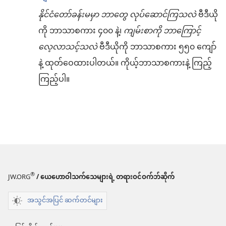
နိုင်ငံတော်ခန်းမမှာ ဘာတွေ လုပ်ဆောင်ကြသလဲ
ဗီဒီယို
ကို ဘာသာစကား ၄၀၀ နဲ့၊
ကျမ်းစာကို ဘာကြောင့်
လေ့လာသင့်သလဲ
ဗီဒီယိုကို ဘာသာစကား ၅၅၀ ကျော်
နဲ့ ထုတ်ဝေထားပါတယ်။ ကိုယ့်ဘာသာစကားနဲ့ ကြည့်
ကြည့်ပါ။
®
JW.ORG
/ ယေဟောဝါသက်သေများရဲ့ တရားဝင်ဝက်ဘ်ဆိုက်
အသွင်အပြင် ဆက်တင်များ