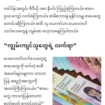
ကင်ပိန်းအတွင်း ဗီဒီယို ၁၈၀ နီးပါး ကြည့်ခဲ့ကြတယ်။ စာပေ
၅၀၀ ကျော် လက်ခံကြတယ်။ စာမီစကားနဲ့ ရနိုင်သမျှ စာပေတွေ
တောင်းဆိုကြတယ်။ စာမီ ၁၄ ယောက်ဟာ ယေဟောဝါ
သက်သေတွေနဲ့ ကျမ်းစာ လေ့လာနေကြပါတယ်။
“ကျွမ်းကျင်သူတွေရဲ့ လက်ရာ”
ယေဟောဝါသက်သေတွေရဲ့
စာပေတွေကို ဖတ်တဲ့ စာမီ
အတော်များများက ဘာသာ
ပြန် အရည်အသွေးကို
အထင်ကြီးကြတယ်။ “စာပေ
တွေ ဘာသာပြန်ထားတာ
တော်တော် ကောင်းတယ်”