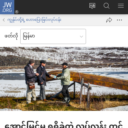
JW.ORG
Log
ဝ
JW.ORG
စာရ
in
က်
ရှာ
ကျွန်ုပ်တို့ရဲ့ ဟောပြောခြင်းလုပ်ငန်း
(window
ဘ်
ပါ
အသစ်
ဖတ်လို
ဆိုက်
ဖွ
ဘာသာစကား
င့်
ကို
နေ
ပြောင်း
ပါ
ပါ
တယ်)
အောင်မြင်မှု ရရှိခဲ့တဲ့ လပ်လန်း ကင်