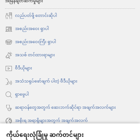
အမြန်ချိတ်ဆက်မှုများ
လည်ပတ်ဖို့ တောင်းဆိုပါ
အစည်းအဝေး ရှာပါ
(window
အသစ်
အစည်းအဝေးကြီး ရှာပါ
(window
ဖွ
အသစ်
အသစ် တင်ထားရာများ
င့်
ဖွ
နေ
ဗီဒီယိုများ
င့်
ပါ
နေ
အသံသရုပ်ဖော်ချက် ပါတဲ့ ဗီဒီယိုများ
တယ်)
ပါ
ရှာဖွေပါ
တယ်)
ဆရာဝန်တွေအတွက် ဆေးဘက်ဆိုင်ရာ အချက်အလက်များ
အစိုးရ အရာရှိများအတွက် အချက်အလက်
ကိုယ်ရေးလုံခြုံမှု ဆက်တင်များ
အကူအညီ