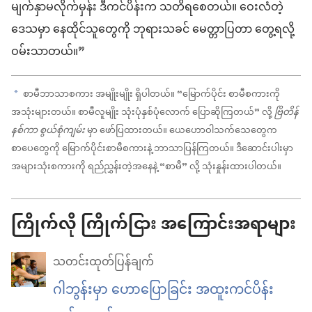
မျက်နှာမလိုက်မှန်း ဒီကင်ပိန်းက သတိရစေတယ်။ ဝေးလံတဲ့
ဒေသမှာ နေထိုင်သူတွေကို ဘုရားသခင် မေတ္တာပြတာ တွေ့ရလို့
ဝမ်းသာတယ်။”
စာမီဘာသာစကား အမျိုးမျိုး ရှိပါတယ်။ “မြောက်ပိုင်း စာမီစကားကို
a
အသုံးများတယ်။ စာမီလူမျိုး သုံးပုံနှစ်ပုံလောက် ပြောဆိုကြတယ်” လို့
ဗြိတိန်
နစ်ကာ စွယ်စုံကျမ်း
မှာ ဖော်ပြထားတယ်။ ယေဟောဝါသက်သေတွေက
စာပေတွေကို မြောက်ပိုင်းစာမီစကားနဲ့ ဘာသာပြန်ကြတယ်။ ဒီဆောင်းပါးမှာ
အများသုံးစကားကို ရည်ညွှန်းတဲ့အနေနဲ့ “စာမီ” လို့ သုံးနှုန်းထားပါတယ်။
ကြိုက်လို ကြိုက်ငြား အကြောင်းအရာများ
သတင်းထုတ်ပြန်ချက်
ဂါဘွန်းမှာ ဟောပြောခြင်း အထူးကင်ပိန်း