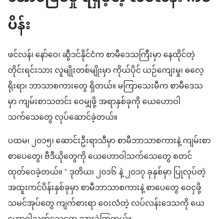
ပိန်း
ဖင်လန်၊ နော်ဝေ၊ ဆွီဒင်နိုင်ငံက စာမီဒေသကြီးမှာ နေထိုင်တဲ့
တိုင်းရင်းသား လူမျိုးတစ်မျိုးမှာ ကိုယ်ပိုင် ယဉ်ကျေးမှု၊ ဓလေ့
ရိုးရာ၊ ဘာသာစကားတွေ ရှိတယ်။ မကြာသေးမီက စာမီဒေသ
မှာ ကျမ်းစာသတင်း ဝေမျှဖို့ အရာနှစ်ခုကို ယေဟောဝါ
သက်သေတွေ လုပ်ဆောင်ခဲ့တယ်။
ပထမ၊ ၂၀၁၅၊ ဆောင်းဦးရာသီမှာ စာမီဘာသာစကားနဲ့ ကျမ်းစာ
စာပေတွေ၊ ဗီဒီယိုတွေကို ယေဟောဝါသက်သေတွေ စတင်
ထုတ်ဝေခဲ့တယ်။
ဒုတိယ၊ ၂၀၁၆ နဲ့ ၂၀၁၇ ခုနှစ်မှာ ပြုလုပ်တဲ့
a
အထူးကင်ပိန်းနှစ်ခုမှာ စာမီဘာသာစကားနဲ့ စာပေတွေ ဝေငှဖို့
သမင်အုပ်တွေ ကျက်စားရာ ဝေးလံတဲ့ လပ်လန်းဒေသကို ယေ