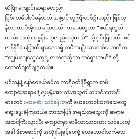
ဆိုပြီး ကျောင်းဆရာမလည်း
ဖြစ်၊ စာမီပါလီမန်ဘုတ် အဖွဲ့ဝင် လူကြီးတစ်ဦးလည်း ဖြစ်သူ
နီလာ တာပီအိုလာ ပြောတယ်။ စာပေတွေဟာ “ဖတ်ရလွယ်
တယ်။ အသုံးအနှုန်းတွေလည်း လှတယ်” လို့ ရှင်းပြတယ်။ ဖင်
လန်နိုင်ငံ မြောက်ဖျားဒေသရှိ စာမီအမျိုးသားတစ်ယောက်က
“ကျွမ်းကျင်သူတွေရဲ့ လက်ရာဆိုတာ ထင်ရှားတယ်” လို့
ကောက်ချက်ချခဲ့တယ်။
ဖင်လန်နဲ့ နော်ဝေနယ်စပ်က ကာရီဂတ်နီမီရွာက စာမီ
ကျောင်းဆရာမနဲ့
လူမျိုးအားလုံးအတွက် သတင်းကောင်း
စာစောင်
ပထမဆုံး သင်ခန်းစာ
ကို ယေဟောဝါသက်သေတွေ
ဆွေးနွေးခဲ့ကြတယ်။ ဘာသာပြန် အရည်အသွေးကို ဆရာမ
အထင်ကြီးသွားပြီး ကျောင်းမှာ စာမီဘာသာစကား သင်ပေးတဲ့
အခါ ဒီစာစောင်ကို အသုံးပြုခွင့်ပေးဖို့ ယေဟောဝါသက်သေ