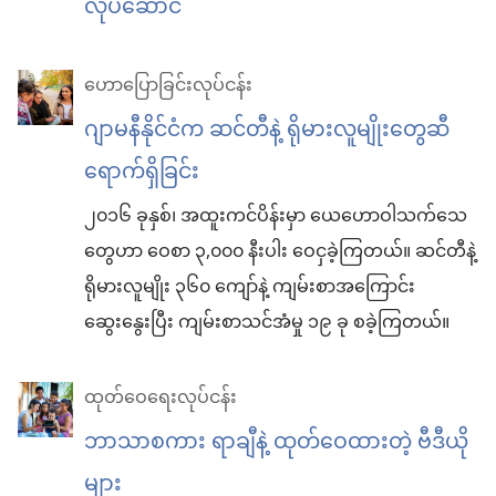
လုပ်ဆောင်
ဟောပြောခြင်းလုပ်ငန်း
ဂျာမနီနိုင်ငံက ဆင်တီနဲ့ ရိုမားလူမျိုးတွေဆီ
ရောက်ရှိခြင်း
၂၀၁၆ ခုနှစ်၊ အထူးကင်ပိန်းမှာ ယေဟောဝါသက်သေ
တွေဟာ ဝေစာ ၃,၀၀၀ နီးပါး ဝေငှခဲ့ကြတယ်။ ဆင်တီနဲ့
ရိုမားလူမျိုး ၃၆၀ ကျော်နဲ့ ကျမ်းစာအကြောင်း
ဆွေးနွေးပြီး ကျမ်းစာသင်အံမှု ၁၉ ခု စခဲ့ကြတယ်။
ထုတ်ဝေရေးလုပ်ငန်း
ဘာသာစကား ရာချီနဲ့ ထုတ်ဝေထားတဲ့ ဗီဒီယို
များ