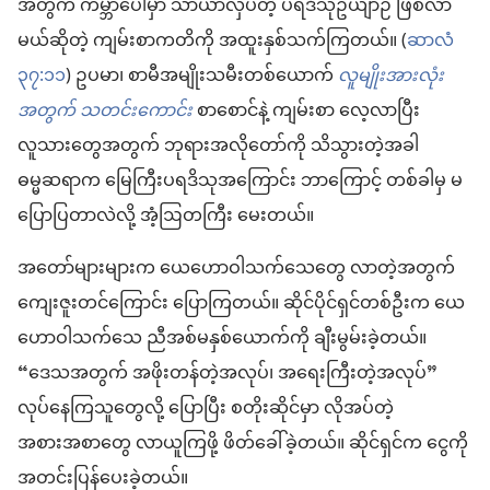
အတွက် ကမ္ဘာပေါ်မှာ သာယာလှပတဲ့ ပရဒိသုဥယျာဉ် ဖြစ်လာ
မယ်ဆိုတဲ့ ကျမ်းစာကတိကို အထူးနှစ်သက်ကြတယ်။ (
ဆာလံ
၃၇:၁၁
) ဥပမာ၊ စာမီအမျိုးသမီးတစ်ယောက်
လူမျိုးအားလုံး
အတွက် သတင်းကောင်း
စာစောင်နဲ့ ကျမ်းစာ လေ့လာပြီး
လူသားတွေအတွက် ဘုရားအလိုတော်ကို သိသွားတဲ့အခါ
ဓမ္မဆရာက မြေကြီးပရဒိသုအကြောင်း ဘာကြောင့် တစ်ခါမှ မ
ပြောပြတာလဲလို့ အံ့ဩတကြီး မေးတယ်။
အတော်များများက ယေဟောဝါသက်သေတွေ လာတဲ့အတွက်
ကျေးဇူးတင်ကြောင်း ပြောကြတယ်။ ဆိုင်ပိုင်ရှင်တစ်ဦးက ယေ
ဟောဝါသက်သေ ညီအစ်မနှစ်ယောက်ကို ချီးမွမ်းခဲ့တယ်။
“ဒေသအတွက် အဖိုးတန်တဲ့အလုပ်၊ အရေးကြီးတဲ့အလုပ်”
လုပ်နေကြသူတွေလို့ ပြောပြီး စတိုးဆိုင်မှာ လိုအပ်တဲ့
အစားအစာတွေ လာယူကြဖို့ ဖိတ်ခေါ်ခဲ့တယ်။ ဆိုင်ရှင်က ငွေကို
အတင်းပြန်ပေးခဲ့တယ်။