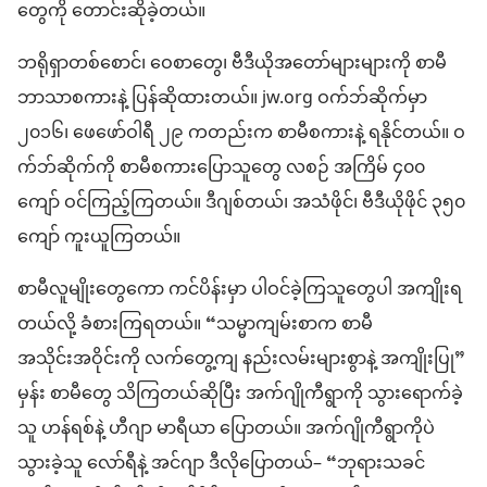
တွေကို တောင်းဆိုခဲ့တယ်။
ဘရိုရှာတစ်စောင်၊ ဝေစာတွေ၊ ဗီဒီယိုအတော်များများကို စာမီ
ဘာသာစကားနဲ့ ပြန်ဆိုထားတယ်။ jw.org ဝက်ဘ်ဆိုက်မှာ
၂၀၁၆၊ ဖေဖော်ဝါရီ ၂၉ ကတည်းက စာမီစကားနဲ့ ရနိုင်တယ်။ ဝ
က်ဘ်ဆိုက်ကို စာမီစကားပြောသူတွေ လစဉ် အကြိမ် ၄၀၀
ကျော် ဝင်ကြည့်ကြတယ်။ ဒီဂျစ်တယ်၊ အသံဖိုင်၊ ဗီဒီယိုဖိုင် ၃၅၀
ကျော် ကူးယူကြတယ်။
စာမီလူမျိုးတွေကော ကင်ပိန်းမှာ ပါဝင်ခဲ့ကြသူတွေပါ အကျိုးရ
တယ်လို့ ခံစားကြရတယ်။ “သမ္မာကျမ်းစာက စာမီ
အသိုင်းအဝိုင်းကို လက်တွေ့ကျ နည်းလမ်းများစွာနဲ့ အကျိုးပြု”
မှန်း စာမီတွေ သိကြတယ်ဆိုပြီး အက်ဂျိုကီရွာကို သွားရောက်ခဲ့
သူ ဟန်ရစ်နဲ့ ဟီဂျာ မာရီယာ ပြောတယ်။ အက်ဂျိုကီရွာကိုပဲ
သွားခဲ့သူ လော်ရီနဲ့ အင်ဂျာ ဒီလိုပြောတယ်– “ဘုရားသခင်