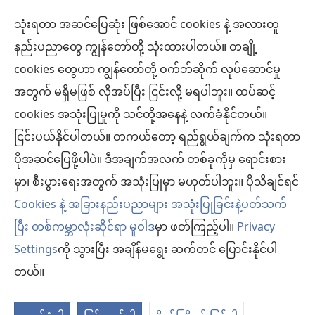
သုံးရတာ အဆင်ပြေဆုံး ဖြစ်အောင် cookies နဲ့ အလားတူ
အလှူငွေ
(window
နည်းပညာတွေ ကျွန်တော်တို့ သုံးထားပါတယ်။ တချို့
အသစ်
ကင်းမျှော်စင် အွန်လိုင်းစာကြည့်တိုက်™
cookies တွေဟာ ကျွန်တော်တို့ ဝက်ဘ်ဆိုက် လုပ်ဆောင်မှု
ဖွ
(window
င့်
အတွက် မရှိမဖြစ် လိုအပ်ပြီး ငြင်းလို့ မရပါဘူး။ ထပ်ဆင့်
အသစ်
®
JW Hub
နေ
(window
ဖွ
cookies အသုံးပြုမှုကို သင်တို့အနေနဲ့ လက်ခံနိုင်တယ်။
ပါ
အသစ်
င့်
ငြင်းပယ်နိုင်ပါတယ်။ တကယ်တော့ ရည်ရွယ်ချက်က သုံးရတာ
®
JW Library
တယ်)
ဖွ
နေ
ပိုအဆင်ပြေဖို့ပါပဲ။ ဒီအချက်အလက် တစ်ခုကိုမှ ရောင်းစား
င့်
ပါ
ကင်းမျှော်စင် စာကြည့်တိုက်
မှာ၊ စီးပွားရေးအတွက် အသုံးပြုမှာ မဟုတ်ပါဘူး။ ပိုသိချင်ရင်
နေ
တယ်)
ပါ
Cookies နဲ့ အခြားနည်းပညာများ အသုံးပြုခြင်းနဲ့ပတ်သက်
တယ်)
ပြီး တစ်ကမ္ဘာလုံးဆိုင်ရာ မူဝါဒ
မှာ ဖတ်ကြည့်ပါ။
Privacy
Settings
ကို သွားပြီး အချိန်မရွေး ဆက်တင် ပြောင်းနိုင်ပါ
Copyright
© 2026 Watch Tower Bible and Tract Society of Pennsylvania.
လိုက်နာရန် စည်းကမ်းများ
|
ကိုယ်ရေးလုံခြုံမှု မူဝါဒ
|
ကိုယ်ရေးလုံခြုံမှု ဆက်
တယ်။
တင်များ