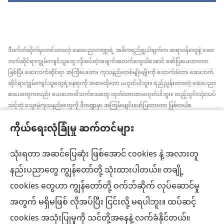
ဒီဝက်ဘ်ဆိုက်မှာတင်ထားတဲ့ ဆေးပညာကဏ္ဍရဲ့ အဓိကရည်ရွယ်ချက်က ဆရာဝန်တွေနဲ့ ဆေး
ဘက်ဆိုင်ရာကျွမ်းကျင်သူတွေ လိုအပ်တဲ့အချက်အလက်တွေသိအောင် ဖော်ပြပေးထားတာ
ဖြစ်ပြီး ဆေးဘက်ဆိုင်ရာ အကြံပေးတာ၊ ကုသနည်းတစ်မျိုးမျိုးကို ထောက်ခံတာ၊ ဆေးဘက်
ဆိုင်ရာကျွမ်းကျင်သူတွေရဲ့နေရာကို အစားထိုးတာ မဟုတ်ပါဘူး။ ရည်ညွှန်းထားတဲ့ ဆေးပညာ
စာပေတွေကလည်း ယေဟောဝါသက်သေတွေ ထုတ်ထားတာမဟုတ်ပါဘူး။ ထည့်သွင်းသုံးသပ်
သင့်တဲ့ သွေးမဲ့ကုသနည်းတွေကို ဒီကဏ္ဍမှာ အကြမ်းဖျင်းဖော်ပြထားတာ ဖြစ်တယ်။
အချက်အလက်အသစ်တွေ အမြဲသိနေဖို့၊ ကုထုံးတွေအကြောင်း ရှင်းပြပေးဖို့၊ ကျန်းမာရေး
ကိုယ်ရေးလုံခြုံမှု ဆက်တင်များ
အခြေအနေနဲ့ပတ်သက်ပြီး လူနာရှင်တွေရဲ့ ဆန္ဒ၊ ဘာသာရေးယုံကြည်ချက်အတိုင်း လုပ်ဆောင်
ပေးဖို့က ဆေးဘက်ဆိုင်ရာကျွမ်းကျင်သူတစ်ဦးချင်းစီရဲ့တာဝန် ဖြစ်ပါတယ်။ ဒီကဏ္ဍထဲက
အကြံပြုချက်အားလုံးဟာ လူနာအားလုံးအတွက် သင့်တော်တာ၊ လက်ခံနိုင်စရာ ဖြစ်ချင်မှဖြစ်
သုံးရတာ အဆင်ပြေဆုံး ဖြစ်အောင် cookies နဲ့ အလားတူ
ပါလိမ့်မယ်။
နည်းပညာတွေ ကျွန်တော်တို့ သုံးထားပါတယ်။ တချို့
လူနာများ– ကျန်းမာရေးအခြေအနေ၊ ကုသနည်းတွေနဲ့ပတ်သက်ပြီး ဆရာဝန်တွေ၊ ဆေးဘက်
cookies တွေဟာ ကျွန်တော်တို့ ဝက်ဘ်ဆိုက် လုပ်ဆောင်မှု
ဆိုင်ရာကျွမ်းကျင်သူတွေနဲ့ အမြဲဆွေးနွေးပါ။ ကျန်းမာရေးမကောင်းဘူးလို့ထင်ရင် ဆရာဝန်နဲ့
ပြပါ။
အတွက် မရှိမဖြစ် လိုအပ်ပြီး ငြင်းလို့ မရပါဘူး။ ထပ်ဆင့်
လိုက်နာရန်စည်းကမ်းများနဲ့အညီ ဒီဝက်ဘ်ဆိုက်ကို အသုံးပြုရပါမယ်။
cookies အသုံးပြုမှုကို သင်တို့အနေနဲ့ လက်ခံနိုင်တယ်။