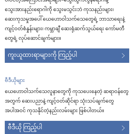
ပါဝင်တဲ့အကြောင်းအရာများ–သွေးထွက်လွန်ရောဂါနဲ့
သွေးအားနည်းရောဂါကို သွေးမသွင်းဘဲ ကုသနည်းများ၊
ဆေးကုသမှုအပေါ် ယေဟောဝါသက်သေတွေရဲ့ ဘာသာရေးနဲ့
ကျင့်ဝတ်စံနှုန်းများ၊ ကမ္ဘာချီ ဆေးရုံဆက်သွယ်ရေး ကော်မတီ
တွေရဲ့ လုပ်ဆောင်ချက်များ။
ကူးယူထားရာများကို ကြည့်ပါ
ဗီဒီယိုများ
ယေဟောဝါသက်သေလူနာတွေကို ကုသပေးနေတဲ့ ဆရာဝန်တွေ
အတွက် ဆေးပညာနဲ့ ကျင့်ဝတ်ဆိုင်ရာ သုံးသပ်ချက်တွေ
အပါအဝင် ကုသနိုင်တဲ့နည်းလမ်းများ ဖြစ်ပါတယ်။
ဗီဒီယို ကြည့်ပါ