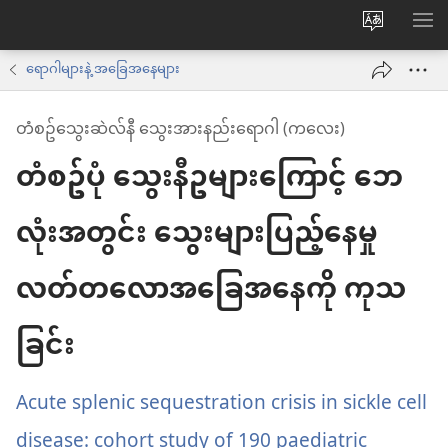
ဝ
စာရ
က်
ရောဂါများနဲ့ အခြေအနေများ
ဘ်
တံစဥ်သွေးဆဲလ်နီ သွေးအားနည်းရောဂါ (ကလေး)
ဆိုက်
တံစဥ်ပုံ သွေးနီဥများကြောင့် ဘေ
ဘာသာစက
ကို
လုံးအတွင်း သွေးများပြည့်နေမှု
ပြောင်း
ပါ
လတ်တလောအခြေအနေကို ကုသ
ခြင်း
Acute splenic sequestration crisis in sickle cell
disease: cohort study of 190 paediatric