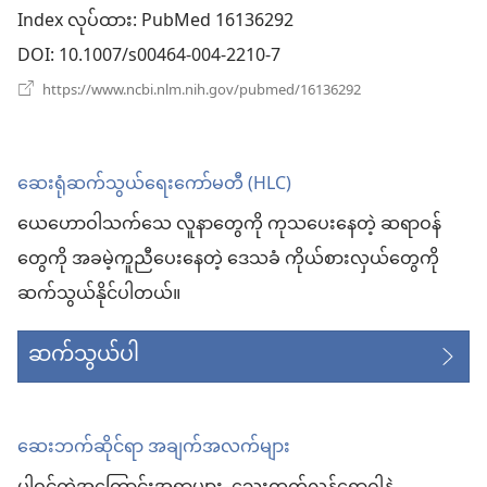
Index လုပ်ထား
‎: PubMed 16136292
နေ
DOI
‎: 10.1007/s00464-004-2210-7
ပါ
(window
https://www.ncbi.nlm.nih.gov/pubmed/16136292
အသစ်
တယ်)
ဖွ
င့်
နေ
ဆေးရုံဆက်သွယ်ရေးကော်မတီ (HLC)
ပါ
တယ်)
ယေဟောဝါသက်သေ လူနာတွေကို ကုသပေးနေတဲ့ ဆရာဝန်
တွေကို အခမဲ့ကူညီပေးနေတဲ့ ဒေသခံ ကိုယ်စားလှယ်တွေကို
ဆက်သွယ်နိုင်ပါတယ်။
ဆက်သွယ်ပါ
ဆေးဘက်ဆိုင်ရာ အချက်အလက်များ