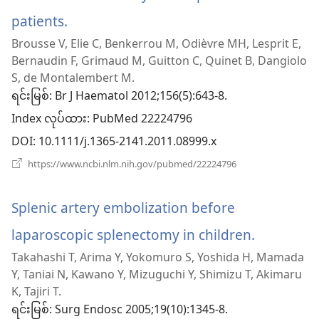
patients.
(window
Brousse V, Elie C, Benkerrou M, Odièvre MH, Lesprit E,
အသစ်
Bernaudin F, Grimaud M, Guitton C, Quinet B, Dangiolo
ဖွ
S, de Montalembert M.
ရင်းမြစ်
‎: Br J Haematol 2012;156(5):643-8.
င့်
Index လုပ်ထား
‎: PubMed 22224796
နေ
DOI
‎: 10.1111/j.1365-2141.2011.08999.x
ပါ
(window
https://www.ncbi.nlm.nih.gov/pubmed/22224796
အသစ်
တယ်)
ဖွ
င့်
Splenic artery embolization before
နေ
ပါ
laparoscopic splenectomy in children.
(window
တယ်)
Takahashi T, Arima Y, Yokomuro S, Yoshida H, Mamada
အသစ်
Y, Taniai N, Kawano Y, Mizuguchi Y, Shimizu T, Akimaru
ဖွ
K, Tajiri T.
ရင်းမြစ်
‎: Surg Endosc 2005;19(10):1345-8.
င့်