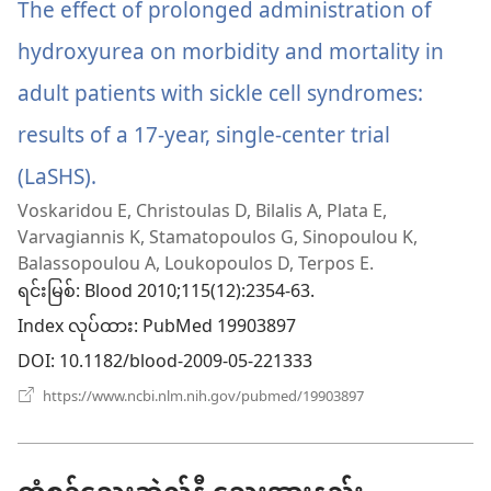
င့်
The effect of prolonged administration of
နေ
ပါ
hydroxyurea on morbidity and mortality in
တယ်)
adult patients with sickle cell syndromes:
results of a 17-year, single-center trial
(LaSHS).
(window
Voskaridou E, Christoulas D, Bilalis A, Plata E,
အသစ်
Varvagiannis K, Stamatopoulos G, Sinopoulou K,
ဖွ
Balassopoulou A, Loukopoulos D, Terpos E.
ရင်းမြစ်
‎: Blood 2010;115(12):2354-63.
င့်
Index လုပ်ထား
‎: PubMed 19903897
နေ
DOI
‎: 10.1182/blood-2009-05-221333
ပါ
(window
https://www.ncbi.nlm.nih.gov/pubmed/19903897
အသစ်
တယ်)
ဖွ
င့်
နေ