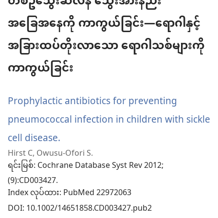
တံစဥ်သွေးဆဲလ်နီ သွေးအားနည်း
ပါ
တယ်)
အခြေအနေကို ကာကွယ်ခြင်း—ရောဂါနှင့်
အခြားထပ်တိုးလာသော ရောဂါသစ်များကို
ကာကွယ်ခြင်း
Prophylactic antibiotics for preventing
pneumococcal infection in children with sickle
cell disease.
(window
Hirst C, Owusu-Ofori S.
အသစ်
ရင်းမြစ်
‎: Cochrane Database Syst Rev 2012;
ဖွ
(9):CD003427.
Index လုပ်ထား
င့်
‎: PubMed 22972063
DOI
‎: 10.1002/14651858.CD003427.pub2
နေ