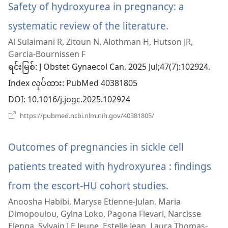
Safety of hydroxyurea in pregnancy: a
systematic review of the literature.
(window
Al Sulaimani R, Zitoun N, Alothman H, Hutson JR,
အသစ်
Garcia-Bournissen F
ဖွ
ရင်းမြစ်
‎: J Obstet Gynaecol Can. 2025 Jul;47(7):102924.
Index လုပ်ထား
င့်
‎: PubMed 40381805
DOI
‎: 10.1016/j.jogc.2025.102924
နေ
(window
https://pubmed.ncbi.nlm.nih.gov/40381805/
ပါ
အသစ်
ဖွ
တယ်)
င့်
Outcomes of pregnancies in sickle cell
နေ
ပါ
patients treated with hydroxyurea : findings
တယ်)
from the escort-HU cohort studies.
(window
Anoosha Habibi, Maryse Etienne-Julan, Maria
အသစ်
Dimopoulou, Gylna Loko, Pagona Flevari, Narcisse
ဖွ
Elenga, Sylvain LE Jeune, Estelle Jean, Laura Thomas-