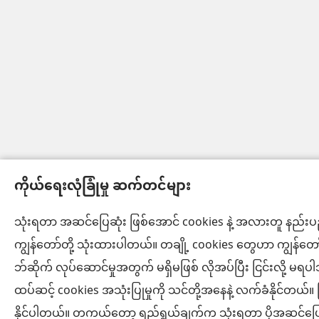
ကိုယ်ရေးလုံခြုံမှု ဆက်တင်များ
သုံးရတာ အဆင်ပြေဆုံး ဖြစ်အောင် cookies နဲ့ အလားတူ နည်
ကျွန်တော်တို့ သုံးထားပါတယ်။ တချို့ cookies တွေဟာ ကျွန်တော်
ဘ်ဆိုက် လုပ်ဆောင်မှုအတွက် မရှိမဖြစ် လိုအပ်ပြီး ငြင်းလို့ မရပါ
ထပ်ဆင့် cookies အသုံးပြုမှုကို သင်တို့အနေနဲ့ လက်ခံနိုင်တယ်။ 
နိုင်ပါတယ်။ တကယ်တော့ ရည်ရွယ်ချက်က သုံးရတာ ပိုအဆင်ပြေဖိ