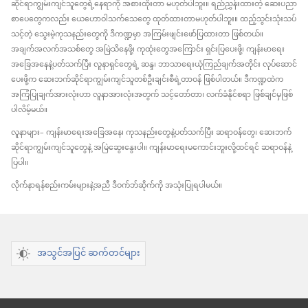
ဆိုင်ရာကျွမ်းကျင်သူတွေရဲ့နေရာကို အစားထိုးတာ မဟုတ်ပါဘူး။ ရည်ညွှန်းထားတဲ့ ဆေးပညာ
စာပေတွေကလည်း ယေဟောဝါသက်သေတွေ ထုတ်ထားတာမဟုတ်ပါဘူး။ ထည့်သွင်းသုံးသပ်
သင့်တဲ့ သွေးမဲ့ကုသနည်းတွေကို ဒီကဏ္ဍမှာ အကြမ်းဖျင်းဖော်ပြထားတာ ဖြစ်တယ်။
အချက်အလက်အသစ်တွေ အမြဲသိနေဖို့၊ ကုထုံးတွေအကြောင်း ရှင်းပြပေးဖို့၊ ကျန်းမာရေး
အခြေအနေနဲ့ပတ်သက်ပြီး လူနာရှင်တွေရဲ့ ဆန္ဒ၊ ဘာသာရေးယုံကြည်ချက်အတိုင်း လုပ်ဆောင်
ပေးဖို့က ဆေးဘက်ဆိုင်ရာကျွမ်းကျင်သူတစ်ဦးချင်းစီရဲ့တာဝန် ဖြစ်ပါတယ်။ ဒီကဏ္ဍထဲက
အကြံပြုချက်အားလုံးဟာ လူနာအားလုံးအတွက် သင့်တော်တာ၊ လက်ခံနိုင်စရာ ဖြစ်ချင်မှဖြစ်
ပါလိမ့်မယ်။
လူနာများ– ကျန်းမာရေးအခြေအနေ၊ ကုသနည်းတွေနဲ့ပတ်သက်ပြီး ဆရာဝန်တွေ၊ ဆေးဘက်
ဆိုင်ရာကျွမ်းကျင်သူတွေနဲ့ အမြဲဆွေးနွေးပါ။ ကျန်းမာရေးမကောင်းဘူးလို့ထင်ရင် ဆရာဝန်နဲ့
ပြပါ။
လိုက်နာရန်စည်းကမ်းများနဲ့အညီ ဒီဝက်ဘ်ဆိုက်ကို အသုံးပြုရပါမယ်။
အသွင်အပြင် ဆက်တင်များ