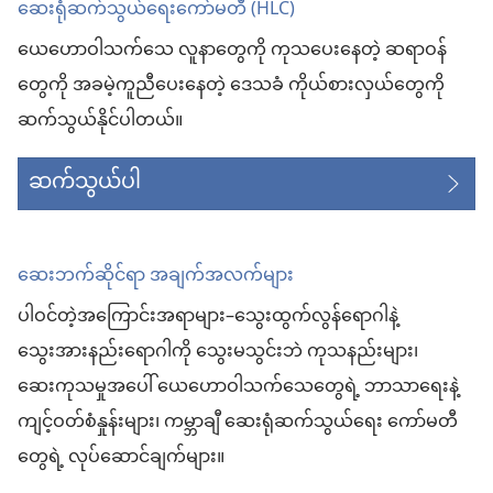
ဆေးရုံဆက်သွယ်ရေးကော်မတီ (HLC)
ပါ
တယ်)
ယေဟောဝါသက်သေ လူနာတွေကို ကုသပေးနေတဲ့ ဆရာဝန်
တွေကို အခမဲ့ကူညီပေးနေတဲ့ ဒေသခံ ကိုယ်စားလှယ်တွေကို
ဆက်သွယ်နိုင်ပါတယ်။
ဆက်သွယ်ပါ
ဆေးဘက်ဆိုင်ရာ အချက်အလက်များ
ပါဝင်တဲ့အကြောင်းအရာများ–သွေးထွက်လွန်ရောဂါနဲ့
သွေးအားနည်းရောဂါကို သွေးမသွင်းဘဲ ကုသနည်းများ၊
ဆေးကုသမှုအပေါ် ယေဟောဝါသက်သေတွေရဲ့ ဘာသာရေးနဲ့
ကျင့်ဝတ်စံနှုန်းများ၊ ကမ္ဘာချီ ဆေးရုံဆက်သွယ်ရေး ကော်မတီ
တွေရဲ့ လုပ်ဆောင်ချက်များ။