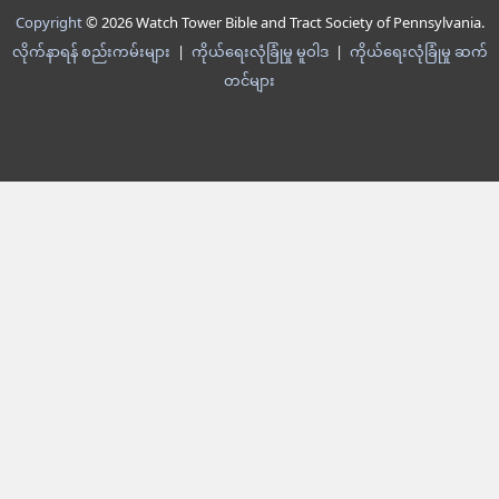
Copyright
© 2026 Watch Tower Bible and Tract Society of Pennsylvania.
လိုက်နာရန် စည်းကမ်းများ
|
ကိုယ်ရေးလုံခြုံမှု မူဝါဒ
|
ကိုယ်ရေးလုံခြုံမှု ဆက်
တင်များ