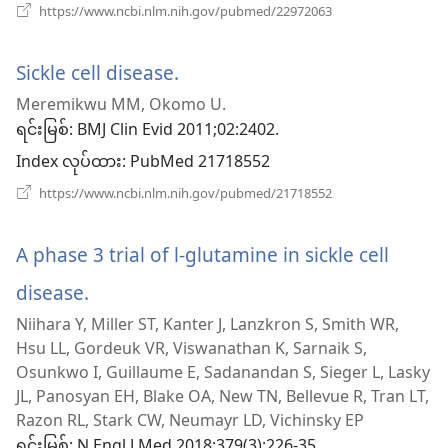
(window
https://www.ncbi.nlm.nih.gov/pubmed/22972063
ပါ
အသစ်
ဖွ
တယ်)
င့်
Sickle cell disease.
(window
နေ
Meremikwu MM, Okomo U.
ပါ
အသစ်
တယ်)
ရင်းမြစ်
‎: BMJ Clin Evid 2011;02:2402.
ဖွ
Index လုပ်ထား
‎: PubMed 21718552
င့်
(window
https://www.ncbi.nlm.nih.gov/pubmed/21718552
အသစ်
နေ
ဖွ
င့်
A phase 3 trial of l-glutamine in sickle cell
ပါ
နေ
ပါ
disease.
(window
တယ်)
တယ်)
Niihara Y, Miller ST, Kanter J, Lanzkron S, Smith WR,
အသစ်
Hsu LL, Gordeuk VR, Viswanathan K, Sarnaik S,
ဖွ
Osunkwo I, Guillaume E, Sadanandan S, Sieger L, Lasky
JL, Panosyan EH, Blake OA, New TN, Bellevue R, Tran LT,
င့်
Razon RL, Stark CW, Neumayr LD, Vichinsky EP
ရင်းမြစ်
နေ
‎: N Engl J Med 2018;379(3):226-35.