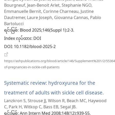
Bourgneuf, Jean-Benoit Arlet, Stephanie NGO,
င့်
Emmanuelle Bernit, Corinne Charneau, Justine
နေ
Dautremer, Laure Joseph, Giovanna Cannas, Pablo
Bartolucci
ပါ
ရင်းမြစ်
‎: Blood 2025;146(Suppl 1):2-3.
တယ်)
Index လုပ်ထား
‎: DOI
DOI
‎: 10.1182/blood-2025-2
https://ashpublications.org/blood/article/146/Supplement%201/2/553
(window
of-pregnancies-in-sickle-cell-patients
အသစ်
ဖွ
င့်
Systematic review: hydroxyurea for the
နေ
ပါ
treatment of adults with sickle cell disease.
(win
တယ်)
Lanzkron S, Strouse JJ, Wilson R, Beach MC, Haywood
အသစ
C, Park H, Witkop C, Bass EB, Segal JB.
ဖွ
ရင်းမြစ်
‎: Ann Intern Med 2008;148(12):939-55.