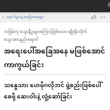
ရောဂါများနဲ့ အခြေအနေများ
လခြမ်းပုံ သွေးနီဥများကြောင့်ဖြစ်သော မျိုးရိုးလိုက်
သွေးအားနည်းရောဂါ
အရေးပေါ်အခြေအနေ မဖြစ်အောင်
ကာကွယ်ခြင်း
သန္ဓေသား ဟေမိုဂလိုဘင် ဖွဲ့စည်းဖြစ်ပေါ်
စေဖို့ ဆေးဝါးနဲ့ လှုံ့ဆော်ခြင်း