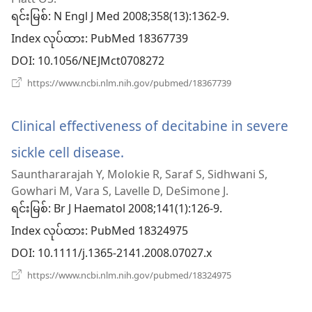
အသစ်
ရင်းမြစ်
‎: N Engl J Med 2008;358(13):1362-9.
ဖွ
Index လုပ်ထား
‎: PubMed 18367739
င့်
DOI
‎: 10.1056/NEJMct0708272
နေ
(window
https://www.ncbi.nlm.nih.gov/pubmed/18367739
အသစ်
ပါ
ဖွ
င့်
Clinical effectiveness of decitabine in severe
တယ်)
နေ
ပါ
sickle cell disease.
(window
တယ်)
Saunthararajah Y, Molokie R, Saraf S, Sidhwani S,
အသစ်
Gowhari M, Vara S, Lavelle D, DeSimone J.
ဖွ
ရင်းမြစ်
‎: Br J Haematol 2008;141(1):126-9.
Index လုပ်ထား
င့်
‎: PubMed 18324975
DOI
‎: 10.1111/j.1365-2141.2008.07027.x
နေ
(window
https://www.ncbi.nlm.nih.gov/pubmed/18324975
ပါ
အသစ်
ဖွ
တယ်)