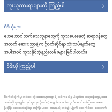
ကူးယူထားရာများကို ကြည့်ပါ
ဗီဒီယိုများ
ယေဟောဝါသက်သေလူနာတွေကို ကုသပေးနေတဲ့ ဆရာဝန်တွေ
အတွက် ဆေးပညာနဲ့ ကျင့်ဝတ်ဆိုင်ရာ သုံးသပ်ချက်တွေ
အပါအဝင် ကုသနိုင်တဲ့နည်းလမ်းများ ဖြစ်ပါတယ်။
ဗီဒီယို ကြည့်ပါ
ဒီဝက်ဘ်ဆိုက်မှာတင်ထားတဲ့ ဆေးပညာကဏ္ဍရဲ့ အဓိကရည်ရွယ်ချက်က ဆရာဝန်တွေနဲ့ ဆေး
ဘက်ဆိုင်ရာကျွမ်းကျင်သူတွေ လိုအပ်တဲ့အချက်အလက်တွေသိအောင် ဖော်ပြပေးထားတာ
ဖြစ်ပြီး ဆေးဘက်ဆိုင်ရာ အကြံပေးတာ၊ ကုသနည်းတစ်မျိုးမျိုးကို ထောက်ခံတာ၊ ဆေးဘက်