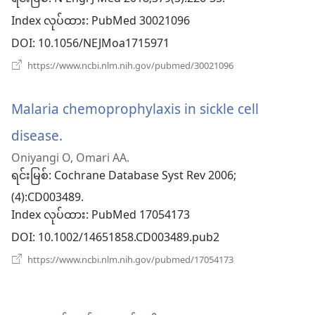
Index လုပ်ထား
‎: PubMed 30021096
ပါ
DOI
‎: 10.1056/NEJMoa1715971
တယ်)
(window
https://www.ncbi.nlm.nih.gov/pubmed/30021096
အသစ်
ဖွ
င့်
Malaria chemoprophylaxis in sickle cell
နေ
ပါ
disease.
(window
တယ်)
Oniyangi O, Omari AA.
အသစ်
ရင်းမြစ်
‎: Cochrane Database Syst Rev 2006;
ဖွ
(4):CD003489.
Index လုပ်ထား
င့်
‎: PubMed 17054173
DOI
‎: 10.1002/14651858.CD003489.pub2
နေ
(window
https://www.ncbi.nlm.nih.gov/pubmed/17054173
ပါ
အသစ်
ဖွ
တယ်)
င့်
နေ