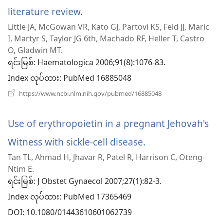
literature review.
(window
Little JA, McGowan VR, Kato GJ, Partovi KS, Feld JJ, Maric
အသစ်
I, Martyr S, Taylor JG 6th, Machado RF, Heller T, Castro
ဖွ
O, Gladwin MT.
ရင်းမြစ်
‎: Haematologica 2006;91(8):1076-83.
င့်
Index လုပ်ထား
‎: PubMed 16885048
နေ
(window
https://www.ncbi.nlm.nih.gov/pubmed/16885048
အသစ်
ပါ
ဖွ
င့်
တယ်)
Use of erythropoietin in a pregnant Jehovah's
နေ
ပါ
Witness with sickle-cell disease.
(window
တယ်)
Tan TL, Ahmad H, Jhavar R, Patel R, Harrison C, Oteng-
အသစ်
Ntim E.
ဖွ
ရင်းမြစ်
‎: J Obstet Gynaecol 2007;27(1):82-3.
Index လုပ်ထား
င့်
‎: PubMed 17365469
DOI
‎: 10.1080/01443610601062739
နေ