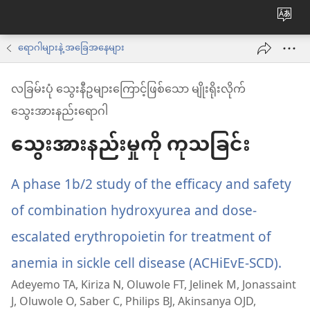
ဝ
က်
ရောဂါများနဲ့ အခြေအနေများ
ဘ်
လခြမ်းပုံ သွေးနီဥများကြောင့်ဖြစ်သော မျိုးရိုးလိုက်
ဆိုက်
သွေးအားနည်းရောဂါ
ဘာသ
သွေးအားနည်းမှုကို ကုသခြင်း
ကို
ပြောင
ပါ
A phase 1b/2 study of the efficacy and safety
of combination hydroxyurea and dose-
escalated erythropoietin for treatment of
anemia in sickle cell disease (ACHiEvE-SCD).
(wi
Adeyemo TA, Kiriza N, Oluwole FT, Jelinek M, Jonassaint
အသ
J, Oluwole O, Saber C, Philips BJ, Akinsanya OJD,