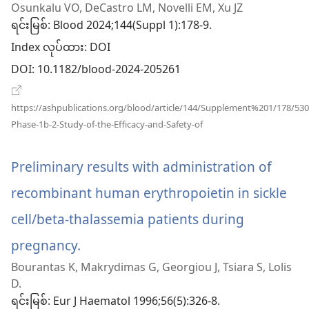
ဖွ
Osunkalu VO, DeCastro LM, Novelli EM, Xu JZ
ရင်းမြစ်
‎: Blood 2024;144(Suppl 1):178-9.
င့်
Index လုပ်ထား
‎: DOI
နေ
DOI
‎: 10.1182/blood-2024-205261
ပါ
တယ်
https://ashpublications.org/blood/article/144/Supplement%201/178/530
(window
Phase-1b-2-Study-of-the-Efficacy-and-Safety-of
အသစ်
ဖွ
င့်
Preliminary results with administration of
နေ
ပါ
recombinant human erythropoietin in sickle
တယ်)
cell/beta-thalassemia patients during
pregnancy.
(window
Bourantas K, Makrydimas G, Georgiou J, Tsiara S, Lolis
အသစ်
D.
ဖွ
ရင်းမြစ်
‎: Eur J Haematol 1996;56(5):326-8.