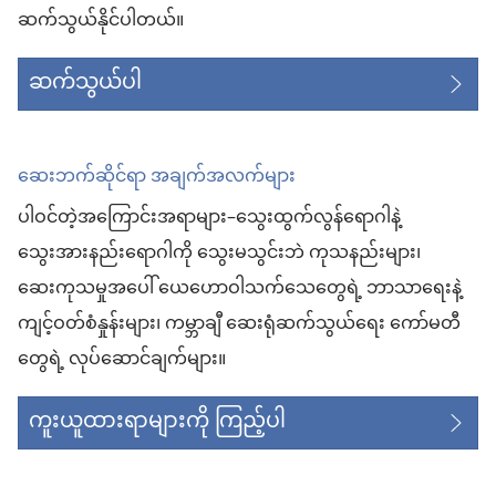
ဆက်သွယ်နိုင်ပါတယ်။
ဆက်သွယ်ပါ
ဆေးဘက်ဆိုင်ရာ အချက်အလက်များ
ပါဝင်တဲ့အကြောင်းအရာများ–သွေးထွက်လွန်ရောဂါနဲ့
သွေးအားနည်းရောဂါကို သွေးမသွင်းဘဲ ကုသနည်းများ၊
ဆေးကုသမှုအပေါ် ယေဟောဝါသက်သေတွေရဲ့ ဘာသာရေးနဲ့
ကျင့်ဝတ်စံနှုန်းများ၊ ကမ္ဘာချီ ဆေးရုံဆက်သွယ်ရေး ကော်မတီ
တွေရဲ့ လုပ်ဆောင်ချက်များ။
ကူးယူထားရာများကို ကြည့်ပါ