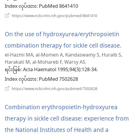
Index လုပ်ထား
င့်
‎: PubMed 8641410
(window
https://www.ncbi.nlm.nih.gov/pubmed/8641410
နေ
အသစ်
ဖွ
ပါ
င့်
On the use of hydroxyurea/erythropoietin
နေ
တယ်)
ပါ
combination therapy for sickle cell disease.
(wi
တယ်)
el-Hazmi MA, al-Momen A, Kandaswamy S, Huraib S,
အသစ
Harakati M, al-Mohareb F, Warsy AS.
ဖွ
ရင်းမြစ်
‎: Acta Haematol 1995;94(3):128-34.
Index လုပ်ထား
င့်
‎: PubMed 7502628
(window
https://www.ncbi.nlm.nih.gov/pubmed/7502628
နေ
အသစ်
ဖွ
ပါ
င့်
Combination erythropoietin-hydroxyurea
နေ
တယ်
ပါ
therapy in sickle cell disease: experience from
တယ်)
the National Institutes of Health and a