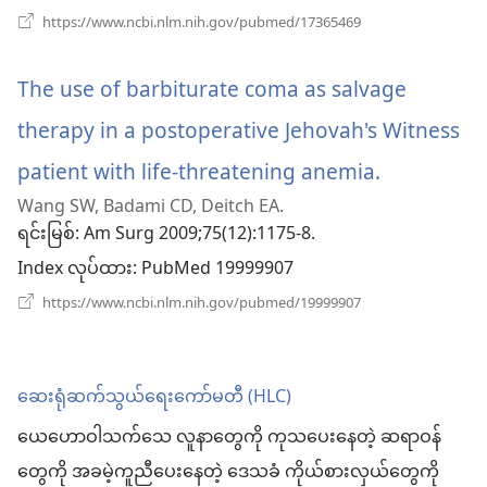
(window
https://www.ncbi.nlm.nih.gov/pubmed/17365469
ပါ
အသစ်
ဖွ
တယ်)
င့်
The use of barbiturate coma as salvage
နေ
ပါ
therapy in a postoperative Jehovah's Witness
တယ်)
patient with life-threatening anemia.
(window
Wang SW, Badami CD, Deitch EA.
အသစ်
ရင်းမြစ်
‎: Am Surg 2009;75(12):1175-8.
ဖွ
Index လုပ်ထား
‎: PubMed 19999907
င့်
(window
https://www.ncbi.nlm.nih.gov/pubmed/19999907
အသစ်
နေ
ဖွ
င့်
ပါ
နေ
ဆေးရုံဆက်သွယ်ရေးကော်မတီ (HLC)
ပါ
တယ်)
တယ်)
ယေဟောဝါသက်သေ လူနာတွေကို ကုသပေးနေတဲ့ ဆရာဝန်
တွေကို အခမဲ့ကူညီပေးနေတဲ့ ဒေသခံ ကိုယ်စားလှယ်တွေကို