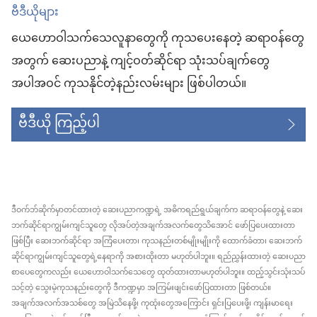
ဗီဒီယိုများ
ယေဟောဝါသက်သေလူနာတွေကို ကုသပေးနေတဲ့ ဆရာဝန်တွေ
အတွက် ဆေးပညာနဲ့ ကျင့်ဝတ်ဆိုင်ရာ သုံးသပ်ချက်တွေ
အပါအဝင် ကုသနိုင်တဲ့နည်းလမ်းများ ဖြစ်ပါတယ်။
ဗီဒီယို ကြည့်ပါ
ဒီဝက်ဘ်ဆိုက်မှာတင်ထားတဲ့ ဆေးပညာကဏ္ဍရဲ့ အဓိကရည်ရွယ်ချက်က ဆရာဝန်တွေနဲ့ ဆေး
ဘက်ဆိုင်ရာကျွမ်းကျင်သူတွေ လိုအပ်တဲ့အချက်အလက်တွေသိအောင် ဖော်ပြပေးထားတာ
ဖြစ်ပြီး ဆေးဘက်ဆိုင်ရာ အကြံပေးတာ၊ ကုသနည်းတစ်မျိုးမျိုးကို ထောက်ခံတာ၊ ဆေးဘက်
ဆိုင်ရာကျွမ်းကျင်သူတွေရဲ့နေရာကို အစားထိုးတာ မဟုတ်ပါဘူး။ ရည်ညွှန်းထားတဲ့ ဆေးပညာ
စာပေတွေကလည်း ယေဟောဝါသက်သေတွေ ထုတ်ထားတာမဟုတ်ပါဘူး။ ထည့်သွင်းသုံးသပ်
သင့်တဲ့ သွေးမဲ့ကုသနည်းတွေကို ဒီကဏ္ဍမှာ အကြမ်းဖျင်းဖော်ပြထားတာ ဖြစ်တယ်။
အချက်အလက်အသစ်တွေ အမြဲသိနေဖို့၊ ကုထုံးတွေအကြောင်း ရှင်းပြပေးဖို့၊ ကျန်းမာရေး