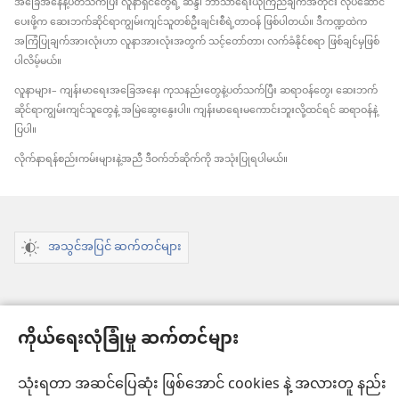
အခြေအနေနဲ့ပတ်သက်ပြီး လူနာရှင်တွေရဲ့ ဆန္ဒ၊ ဘာသာရေးယုံကြည်ချက်အတိုင်း လုပ်ဆောင်
ပေးဖို့က ဆေးဘက်ဆိုင်ရာကျွမ်းကျင်သူတစ်ဦးချင်းစီရဲ့တာဝန် ဖြစ်ပါတယ်။ ဒီကဏ္ဍထဲက
အကြံပြုချက်အားလုံးဟာ လူနာအားလုံးအတွက် သင့်တော်တာ၊ လက်ခံနိုင်စရာ ဖြစ်ချင်မှဖြစ်
ပါလိမ့်မယ်။
လူနာများ– ကျန်းမာရေးအခြေအနေ၊ ကုသနည်းတွေနဲ့ပတ်သက်ပြီး ဆရာဝန်တွေ၊ ဆေးဘက်
ဆိုင်ရာကျွမ်းကျင်သူတွေနဲ့ အမြဲဆွေးနွေးပါ။ ကျန်းမာရေးမကောင်းဘူးလို့ထင်ရင် ဆရာဝန်နဲ့
ပြပါ။
လိုက်နာရန်စည်းကမ်းများနဲ့အညီ ဒီဝက်ဘ်ဆိုက်ကို အသုံးပြုရပါမယ်။
အသွင်အပြင် ဆက်တင်များ
ကိုယ်ရေးလုံခြုံမှု ဆက်တင်များ
Copyright
© 2026 Watch Tower Bible and Tract Society of Pennsylvania.
လိုက်နာရန် စည်းကမ်းများ
|
ကိုယ်ရေးလုံခြုံမှု မူဝါဒ
|
ကိုယ်ရေးလုံခြုံမှု ဆက်
သုံးရတာ အဆင်ပြေဆုံး ဖြစ်အောင် cookies နဲ့ အလားတူ နည်း
တင်များ