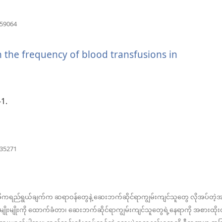
ဖွ
င့်
(window
859064
အသစ်
နေ
ဖွ
င့်
n the frequency of blood transfusions in
ပါ
နေ
ပါ
တယ်)
တယ်)
-1.
(window
135271
အသစ်
ဖွ
င့်
နေ
ပါ
ဓိကရည်ရွယ်ချက်က ဆရာဝန်တွေနဲ့ ဆေးဘက်ဆိုင်ရာကျွမ်းကျင်သူတွေ လိုအပ်တ
တယ်)
ိုးမျိုးကို ထောက်ခံတာ၊ ဆေးဘက်ဆိုင်ရာကျွမ်းကျင်သူတွေရဲ့နေရာကို အစားထိ