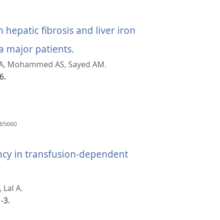
 hepatic fibrosis and liver iron
a major patients.
(window
m FA, Mohammed AS, Sayed AM.
အသစ်
6.
ဖွ
င့်
နေ
(window
565660
အသစ်
ပါ
ဖွ
င့်
ncy in transfusion-dependent
တယ်)
နေ
ပါ
တယ်)
 Lal A.
-3.