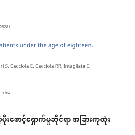
ဖွ
င့်
1
နေ
(window
328281
အသစ်
ပါ
ဖွ
င့်
tients under the age of eighteen.
တယ်)
နေ
ပါ
w
တယ်)
i S, Cacciola E, Cacciola RR, Intagliata E.
(window
619784
အသစ်
ဖွ
င့်
နေ
ပိုးစောင့်ရှောက်မှုဆိုင်ရာ အခြားကုထုံး
ပါ
တယ်)