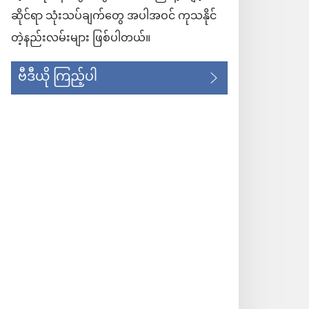
ဆိုင်ရာ သုံးသပ်ချက်တွေ အပါအဝင် ကုသနိုင်
တဲ့နည်းလမ်းများ ဖြစ်ပါတယ်။
ဗီဒီယို ကြည့်ပါ