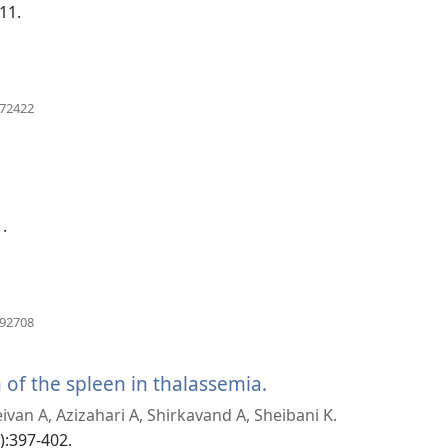
-11.
ဖွ
င့်
နေ
(window
172422
အသစ်
ပါ
ဖွ
င့်
တယ်)
နေ
ပါ
တယ်)
.
(window
492708
အသစ်
ဖွ
င့်
 of the spleen in thalassemia.
(window
နေ
an A, Azizahari A, Shirkavand A, Sheibani K.
ပါ
အသစ်
တယ်)
4):397-402.