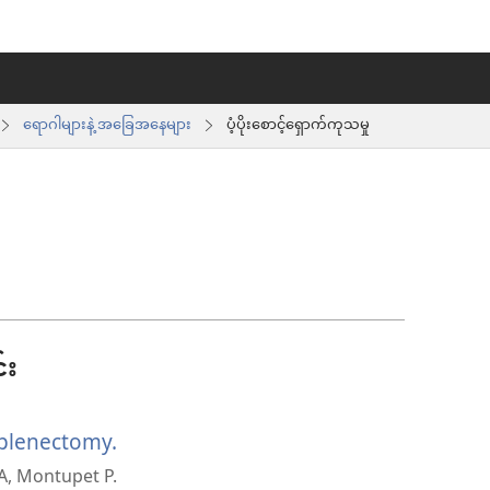
ရောဂါများနဲ့ အခြေအနေများ
ပံ့ပိုးစောင့်ရှောက်ကုသမှု
်း
splenectomy.
(window
 A, Montupet P.
အသစ်