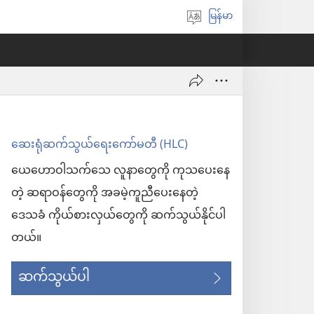
မြန်မာ
ဘာသာစကား
ရွေးချယ်
ပါ
ဆေးရုံဆက်သွယ်ရေးကော်မတီ (HLC)
ယေဟောဝါသက်သေ လူနာတွေကို ကုသပေးနေ
တဲ့ ဆရာဝန်တွေကို အခမဲ့ကူညီပေးနေတဲ့
ဒေသခံ ကိုယ်စားလှယ်တွေကို ဆက်သွယ်နိုင်ပါ
တယ်။
ဆက်သွယ်ပါ