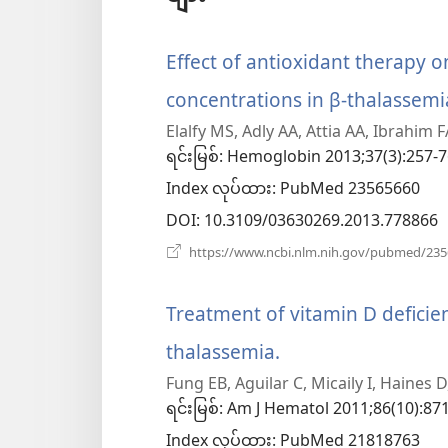
Effect of antioxidant therapy on
concentrations in β-thalassemi
Elalfy MS, Adly AA, Attia AA, Ibrahi
ရင်းမြစ်
‎: Hemoglobin 2013;37(3):257-7
Index လုပ်ထား
‎: PubMed 23565660
DOI
‎: 10.3109/03630269.2013.778866
https://www.ncbi.nlm.nih.gov/pubmed/23
Treatment of vitamin D deficie
thalassemia.
(window
Fung EB, Aguilar C, Micaily I, Haines D,
အသစ်
ရင်းမြစ်
‎: Am J Hematol 2011;86(10):871
ဖွ
Index လုပ်ထား
‎: PubMed 21818763