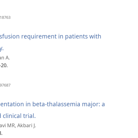
(window
818763
အသစ်
ဖွ
င့်
sfusion requirement in patients with
နေ
ပါ
y.
(window
တယ်)
an A.
အသစ်
-20.
ဖွ
င့်
(window
297687
အသစ်
နေ
ဖွ
င့်
mentation in beta-thalassemia major: a
ပါ
နေ
ပါ
linical trial.
(window
တယ်)
တယ်)
i MR, Akbari J.
အသစ်
8.