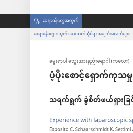
ဆရာဝန်တွေအတွက်
ဆရာဝန်တွေအတွက် ဆေးဘက်ဆိုင်ရာ အချက်အလက်များ
မွေးရာပါ သွေးအားနည်းရောဂါ (ကလေး)
ပံ့ပိုးစောင့်ရှောက်ကုသမှု
သရက်ရွက် ခွဲစိတ်ဖယ်ရှားခြင
Experience with laparoscopic 
Esposito C, Schaarschmidt K, Settimi