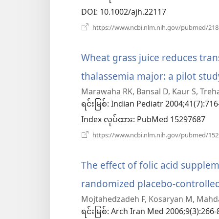
င့်
DOI
‎: 10.1002/ajh.22117
နေ
https://www.ncbi.nlm.nih.gov/pubmed/21
ပါ
Wheat grass juice reduces tran
တယ်)
thalassemia major: a pilot stud
Marawaha RK, Bansal D, Kaur S, Treh
ရင်းမြစ်
‎: Indian Pediatr 2004;41(7):716
Index လုပ်ထား
‎: PubMed 15297687
https://www.ncbi.nlm.nih.gov/pubmed/15
The effect of folic acid supple
randomized placebo-controlled c
Mojtahedzadeh F, Kosaryan M, Mahdav
ရင်းမြစ်
‎: Arch Iran Med 2006;9(3):266-