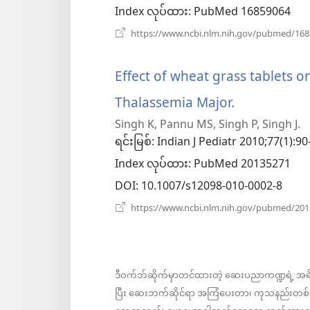
Index လုပ်ထား
‎: PubMed 16859064
https://www.ncbi.nlm.nih.gov/pubmed/16
Effect of wheat grass tablets o
Thalassemia Major.
(window
Singh K, Pannu MS, Singh P, Singh J.
အသစ်
ရင်းမြစ်
‎: Indian J Pediatr 2010;77(1):90
ဖွ
Index လုပ်ထား
‎: PubMed 20135271
င့်
DOI
‎: 10.1007/s12098-010-0002-8
နေ
https://www.ncbi.nlm.nih.gov/pubmed/20
ပါ
တယ်)
ဒီဝက်ဘ်ဆိုက်မှာတင်ထားတဲ့ ဆေးပညာကဏ္ဍရဲ့ အ
ပြီး ဆေးဘက်ဆိုင်ရာ အကြံပေးတာ၊ ကုသနည်းတစ်မျ