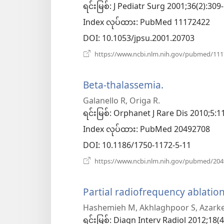
ရင်းမြစ်
‎: J Pediatr Surg 2001;36(2):309
Index လုပ်ထား
‎: PubMed 11172422
DOI
‎: 10.1053/jpsu.2001.20703
https://www.ncbi.nlm.nih.gov/pubmed/11
Beta-thalassemia.
(window
Galanello R, Origa R.
အသစ်
ရင်းမြစ်
‎: Orphanet J Rare Dis 2010;5:11
ဖွ
Index လုပ်ထား
‎: PubMed 20492708
င့်
DOI
‎: 10.1186/1750-1172-5-11
နေ
https://www.ncbi.nlm.nih.gov/pubmed/20
ပါ
Partial radiofrequency ablation
တယ်)
Hashemieh M, Akhlaghpoor S, Azarkeiv
ရင်းမြစ်
‎: Diagn Interv Radiol 2012;18(