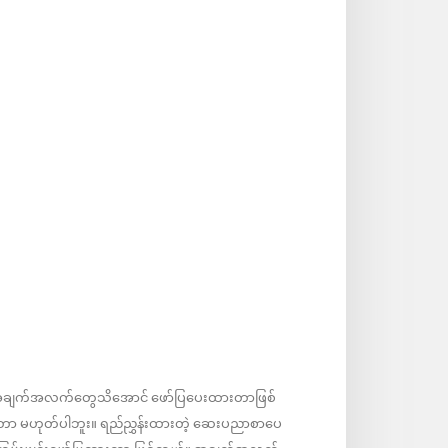
ဲ့အချက်အလက်တွေသိအောင် ဖော်ပြပေးထားတာဖြစ်
ုးတာ မဟုတ်ပါဘူး။ ရည်ညွှန်းထားတဲ့ ဆေးပညာစာပေ