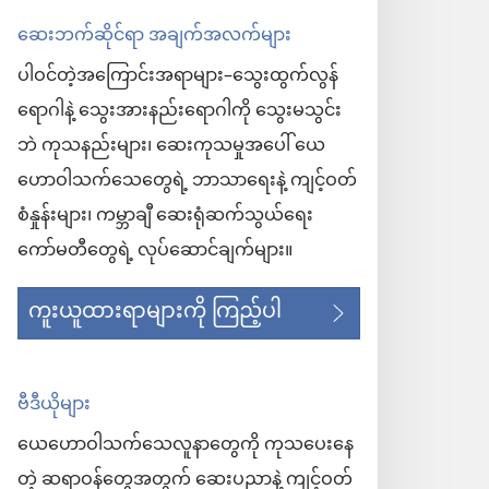
ဆေးဘက်ဆိုင်ရာ အချက်အလက်များ
ပါဝင်တဲ့အကြောင်းအရာများ–သွေးထွက်လွန်
ရောဂါနဲ့ သွေးအားနည်းရောဂါကို သွေးမသွင်း
ဘဲ ကုသနည်းများ၊ ဆေးကုသမှုအပေါ် ယေ
ဟောဝါသက်သေတွေရဲ့ ဘာသာရေးနဲ့ ကျင့်ဝတ်
စံနှုန်းများ၊ ကမ္ဘာချီ ဆေးရုံဆက်သွယ်ရေး
ကော်မတီတွေရဲ့ လုပ်ဆောင်ချက်များ။
ကူးယူထားရာများကို ကြည့်ပါ
ဗီဒီယိုများ
ယေဟောဝါသက်သေလူနာတွေကို ကုသပေးနေ
တဲ့ ဆရာဝန်တွေအတွက် ဆေးပညာနဲ့ ကျင့်ဝတ်