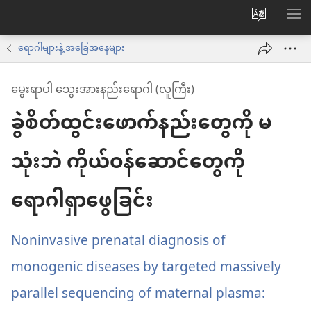
ဝ
စာရ
က်
ရောဂါများနဲ့ အခြေအနေများ
ဘ်
မွေးရာပါ သွေးအားနည်းရောဂါ (လူကြီး)
ဆိုက်
ခွဲစိတ်ထွင်းဖောက်နည်းတွေကို မ
ဘာသာစက
ကို
သုံးဘဲ ကိုယ်ဝန်ဆောင်တွေကို
ပြောင်း
ပါ
ရောဂါရှာဖွေခြင်း
Noninvasive prenatal diagnosis of
monogenic diseases by targeted massively
parallel sequencing of maternal plasma: