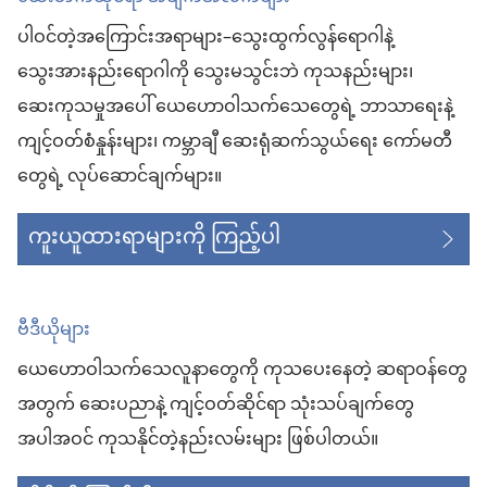
ပါဝင်တဲ့အကြောင်းအရာများ–သွေးထွက်လွန်ရောဂါနဲ့
သွေးအားနည်းရောဂါကို သွေးမသွင်းဘဲ ကုသနည်းများ၊
ဆေးကုသမှုအပေါ် ယေဟောဝါသက်သေတွေရဲ့ ဘာသာရေးနဲ့
ကျင့်ဝတ်စံနှုန်းများ၊ ကမ္ဘာချီ ဆေးရုံဆက်သွယ်ရေး ကော်မတီ
တွေရဲ့ လုပ်ဆောင်ချက်များ။
ကူးယူထားရာများကို ကြည့်ပါ
ဗီဒီယိုများ
ယေဟောဝါသက်သေလူနာတွေကို ကုသပေးနေတဲ့ ဆရာဝန်တွေ
အတွက် ဆေးပညာနဲ့ ကျင့်ဝတ်ဆိုင်ရာ သုံးသပ်ချက်တွေ
အပါအဝင် ကုသနိုင်တဲ့နည်းလမ်းများ ဖြစ်ပါတယ်။