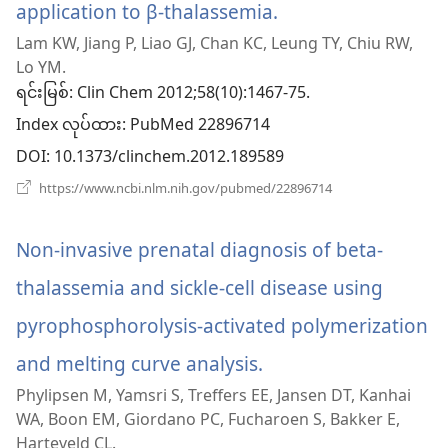
application to β-thalassemia.
(window
Lam KW, Jiang P, Liao GJ, Chan KC, Leung TY, Chiu RW,
အသစ်
Lo YM.
ဖွ
ရင်းမြစ်
‎: Clin Chem 2012;58(10):1467-75.
Index လုပ်ထား
င့်
‎: PubMed 22896714
DOI
‎: 10.1373/clinchem.2012.189589
နေ
(window
https://www.ncbi.nlm.nih.gov/pubmed/22896714
ပါ
အသစ်
ဖွ
တယ်)
င့်
Non-invasive prenatal diagnosis of beta-
နေ
ပါ
thalassemia and sickle-cell disease using
တယ်)
pyrophosphorolysis-activated polymerization
and melting curve analysis.
(window
Phylipsen M, Yamsri S, Treffers EE, Jansen DT, Kanhai
အသစ်
WA, Boon EM, Giordano PC, Fucharoen S, Bakker E,
ဖွ
Harteveld CL.