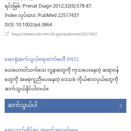
ရင်းမြစ်
‎: Prenat Diagn 2012;32(6):578-87.
င့်
Index လုပ်ထား
‎: PubMed 22517437
နေ
DOI
‎: 10.1002/pd.3864
ပါ
(window
https://www.ncbi.nlm.nih.gov/pubmed/22517437
အသစ်
တယ်)
ဖွ
င့်
နေ
ဆေးရုံဆက်သွယ်ရေးကော်မတီ (HLC)
ပါ
တယ်)
ယေဟောဝါသက်သေ လူနာတွေကို ကုသပေးနေတဲ့ ဆရာဝန်
တွေကို အခမဲ့ကူညီပေးနေတဲ့ ဒေသခံ ကိုယ်စားလှယ်တွေကို
ဆက်သွယ်နိုင်ပါတယ်။
ဆက်သွယ်ပါ
ဆေးဘက်ဆိုင်ရာ အချက်အလက်များ