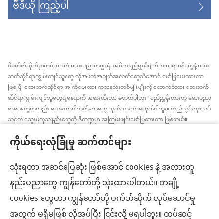
ဗီဒီယို ကြည့်ပါ
ဒီဝက်ဘ်ဆိုက်မှာတင်ထားတဲ့ ဆေးပညာကဏ္ဍရဲ့ အဓိကရည်ရွယ်ချက်က ဆရာဝန်တွေနဲ့ ဆေး
ဘက်ဆိုင်ရာကျွမ်းကျင်သူတွေ လိုအပ်တဲ့အချက်အလက်တွေသိအောင် ဖော်ပြပေးထားတာ
ဖြစ်ပြီး ဆေးဘက်ဆိုင်ရာ အကြံပေးတာ၊ ကုသနည်းတစ်မျိုးမျိုးကို ထောက်ခံတာ၊ ဆေးဘက်
ဆိုင်ရာကျွမ်းကျင်သူတွေရဲ့နေရာကို အစားထိုးတာ မဟုတ်ပါဘူး။ ရည်ညွှန်းထားတဲ့ ဆေးပညာ
စာပေတွေကလည်း ယေဟောဝါသက်သေတွေ ထုတ်ထားတာမဟုတ်ပါဘူး။ ထည့်သွင်းသုံးသပ်
သင့်တဲ့ သွေးမဲ့ကုသနည်းတွေကို ဒီကဏ္ဍမှာ အကြမ်းဖျင်းဖော်ပြထားတာ ဖြစ်တယ်။
အချက်အလက်အသစ်တွေ အမြဲသိနေဖို့၊ ကုထုံးတွေအကြောင်း ရှင်းပြပေးဖို့၊ ကျန်းမာရေး
ကိုယ်ရေးလုံခြုံမှု ဆက်တင်များ
အခြေအနေနဲ့ပတ်သက်ပြီး လူနာရှင်တွေရဲ့ ဆန္ဒ၊ ဘာသာရေးယုံကြည်ချက်အတိုင်း လုပ်ဆောင်
ပေးဖို့က ဆေးဘက်ဆိုင်ရာကျွမ်းကျင်သူတစ်ဦးချင်းစီရဲ့တာဝန် ဖြစ်ပါတယ်။ ဒီကဏ္ဍထဲက
အကြံပြုချက်အားလုံးဟာ လူနာအားလုံးအတွက် သင့်တော်တာ၊ လက်ခံနိုင်စရာ ဖြစ်ချင်မှဖြစ်
သုံးရတာ အဆင်ပြေဆုံး ဖြစ်အောင် cookies နဲ့ အလားတူ
ပါလိမ့်မယ်။
နည်းပညာတွေ ကျွန်တော်တို့ သုံးထားပါတယ်။ တချို့
လူနာများ– ကျန်းမာရေးအခြေအနေ၊ ကုသနည်းတွေနဲ့ပတ်သက်ပြီး ဆရာဝန်တွေ၊ ဆေးဘက်
cookies တွေဟာ ကျွန်တော်တို့ ဝက်ဘ်ဆိုက် လုပ်ဆောင်မှု
ဆိုင်ရာကျွမ်းကျင်သူတွေနဲ့ အမြဲဆွေးနွေးပါ။ ကျန်းမာရေးမကောင်းဘူးလို့ထင်ရင် ဆရာဝန်နဲ့
ပြပါ။
အတွက် မရှိမဖြစ် လိုအပ်ပြီး ငြင်းလို့ မရပါဘူး။ ထပ်ဆင့်